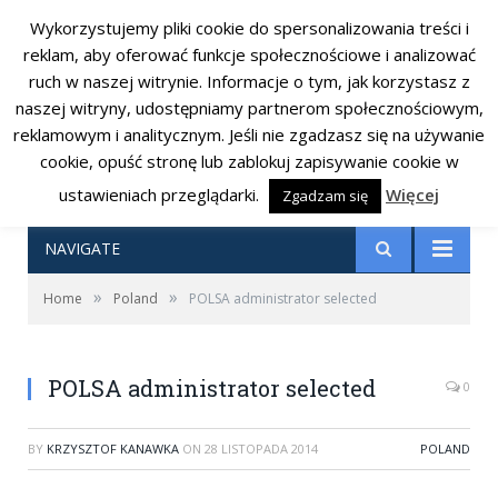
Wykorzystujemy pliki cookie do spersonalizowania treści i
RSS
Facebook
Twitter
reklam, aby oferować funkcje społecznościowe i analizować
ruch w naszej witrynie. Informacje o tym, jak korzystasz z
naszej witryny, udostępniamy partnerom społecznościowym,
reklamowym i analitycznym. Jeśli nie zgadzasz się na używanie
cookie, opuść stronę lub zablokuj zapisywanie cookie w
ustawieniach przeglądarki.
Więcej
Zgadzam się
NAVIGATE
»
»
Home
Poland
POLSA administrator selected
POLSA administrator selected
0
BY
KRZYSZTOF KANAWKA
ON
28 LISTOPADA 2014
POLAND