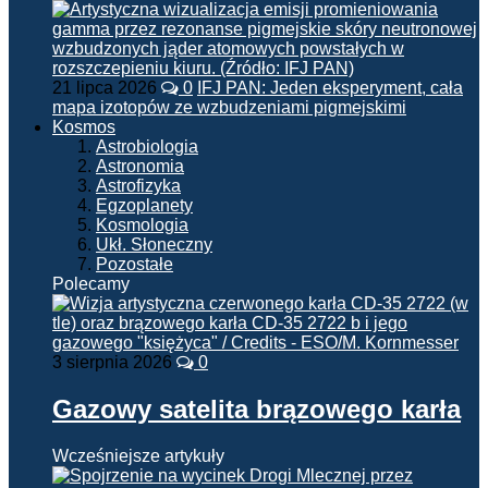
21 lipca 2026
0
IFJ PAN: Jeden eksperyment, cała
mapa izotopów ze wzbudzeniami pigmejskimi
Kosmos
Astrobiologia
Astronomia
Astrofizyka
Egzoplanety
Kosmologia
Ukł. Słoneczny
Pozostałe
Polecamy
3 sierpnia 2026
0
Gazowy satelita brązowego karła
Wcześniejsze artykuły