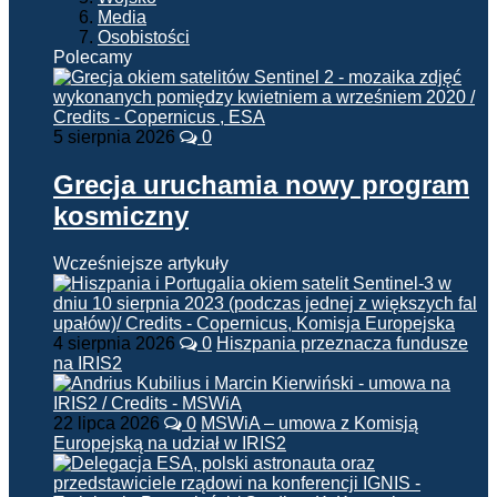
Media
Osobistości
Polecamy
5 sierpnia 2026
0
Grecja uruchamia nowy program
kosmiczny
Wcześniejsze artykuły
4 sierpnia 2026
0
Hiszpania przeznacza fundusze
na IRIS2
22 lipca 2026
0
MSWiA – umowa z Komisją
Europejską na udział w IRIS2