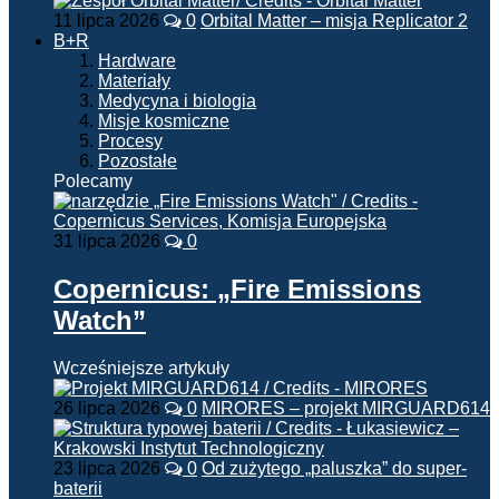
11 lipca 2026
0
Orbital Matter – misja Replicator 2
B+R
Hardware
Materiały
Medycyna i biologia
Misje kosmiczne
Procesy
Pozostałe
Polecamy
31 lipca 2026
0
Copernicus: „Fire Emissions
Watch”
Wcześniejsze artykuły
26 lipca 2026
0
MIRORES – projekt MIRGUARD614
23 lipca 2026
0
Od zużytego „paluszka” do super-
baterii