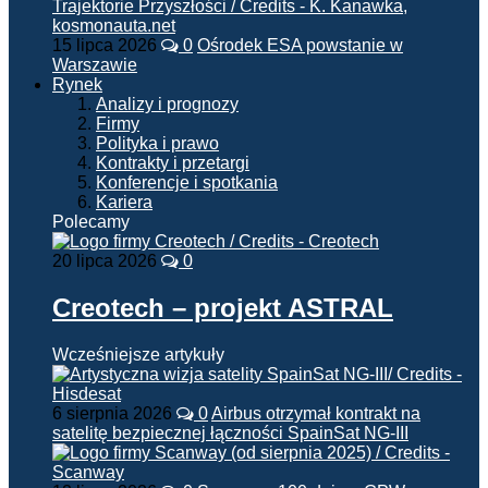
15 lipca 2026
0
Ośrodek ESA powstanie w
Warszawie
Rynek
Analizy i prognozy
Firmy
Polityka i prawo
Kontrakty i przetargi
Konferencje i spotkania
Kariera
Polecamy
20 lipca 2026
0
Creotech – projekt ASTRAL
Wcześniejsze artykuły
6 sierpnia 2026
0
Airbus otrzymał kontrakt na
satelitę bezpiecznej łączności SpainSat NG-III