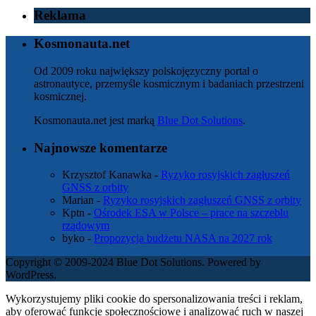
Reklama
Kosmonauta.net
Od 2009 roku największy polskojęzyczny portal o
astronautyce, przemyśle kosmicznym i badaniach przestrzeni
kosmicznej.
Kosmonauta.net jest marką
Blue Dot Solutions
.
Najnowsze komentarze
Krzysztof Kanawka
-
Ryzyko rosyjskich zagłuszeń
GNSS z orbity
Marian
-
Ryzyko rosyjskich zagłuszeń GNSS z orbity
Kptn
-
Ośrodek ESA w Polsce – prace na szczeblu
rządowym
byko
-
Propozycja budżetu NASA na 2027 rok
Copyright © 2009-2024 Blue Dot Solutions. Powered by
WordPress.
Wykorzystujemy pliki cookie do spersonalizowania treści i reklam,
aby oferować funkcje społecznościowe i analizować ruch w naszej