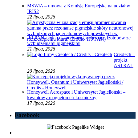
MSWiA – umowa z Komisją Europejską na udział w
IRIS2
22 lipca, 2026
IFJ PAN: Jeden eksperyment, cała mapa izotopów ze
wzbudzeniami pigmejskimi
21 lipca, 2026
Creotech –
projekt
ASTRAL
20 lipca, 2026
Honeywell Aerospace i Uniwersytet Jagielloński –
kwantowy magnetometr kosmiczny
17 lipca, 2026
Facebook