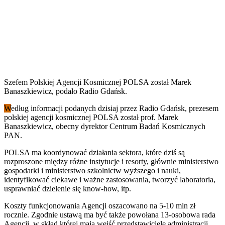
Szefem Polskiej Agencji Kosmicznej POLSA został Marek
Banaszkiewicz, podało Radio Gdańsk.
W
edług informacji podanych dzisiaj przez Radio Gdańsk, prezesem
polskiej agencji kosmicznej POLSA został prof. Marek
Banaszkiewicz, obecny dyrektor Centrum Badań Kosmicznych
PAN.
POLSA ma koordynować działania sektora, które dziś są
rozproszone między różne instytucje i resorty, głównie ministerstwo
gospodarki i ministerstwo szkolnictw wyższego i nauki,
identyfikować ciekawe i ważne zastosowania, tworzyć laboratoria,
usprawniać dzielenie się know-how, itp.
Koszty funkcjonowania Agencji oszacowano na 5-10 mln zł
rocznie. Zgodnie ustawą ma być także powołana 13-osobowa rada
Agencji, w skład której mają wejść przedstawiciele administracji