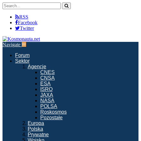
RSS
Facebook
Twitter
Navigate
Forum
Sektor
Agencje
CNES
CNSA
ESA
ISRO
JAXA
NASA
POLSA
Roskosmos
Pozostałe
Europa
Polska
Prywatne
Wojsko