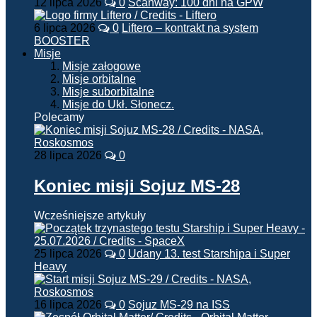
12 lipca 2026
0
Scanway: 100 dni na GPW
6 lipca 2026
0
Liftero – kontrakt na system
BOOSTER
Misje
Misje załogowe
Misje orbitalne
Misje suborbitalne
Misje do Ukł. Słonecz.
Polecamy
28 lipca 2026
0
Koniec misji Sojuz MS-28
Wcześniejsze artykuły
25 lipca 2026
0
Udany 13. test Starshipa i Super
Heavy
16 lipca 2026
0
Sojuz MS-29 na ISS