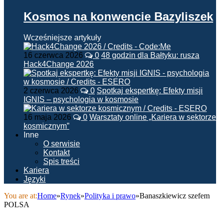
Kosmos na konwencie Bazyliszek
Wcześniejsze artykuły
16 czerwca 2026
0
48 godzin dla Bałtyku: rusza
Hack4Change 2026
2 czerwca 2026
0
Spotkaj ekspertkę: Efekty misji
IGNIS – psychologia w kosmosie
16 maja 2026
0
Warsztaty online „Kariera w sektorze
kosmicznym”
Inne
O serwisie
Kontakt
Spis treści
Kariera
Języki
You are at:
Home
»
Rynek
»
Polityka i prawo
»
Banaszkiewicz szefem
POLSA