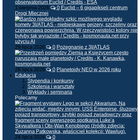
1 sierpnia 2026
0
Euclid – 6 gigapikseli centrum
Drogi Mlecznej
29 lipca 2026
0
Pożegnanie z 3I/ATLAS
28 lipca 2026
0
Planetoidy NEO w 2026 roku
Edukacja
Stypendia i konkursy
Szkolenia i warsztaty
Wykłady i seminaria
Polecamy
24 lipca 2026
0