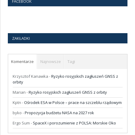
FACEBOOK
ZAKŁADKI
Komentarze
Najnowsze
Tagi
Krzysztof Kanawka
-
Ryzyko rosyjskich zagłuszeń GNSS z
orbity
Marian
-
Ryzyko rosyjskich zagłuszeń GNSS z orbity
Kptn
-
Ośrodek ESA w Polsce – prace na szczeblu rządowym
byko
-
Propozycja budżetu NASA na 2027 rok
Ergo Sum
-
SpaceX i porozumienie z POLSA: Morskie Oko