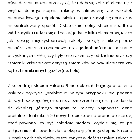
oświadczeniu można przeczytać, że udało się zebrać telemetrię z
wejścia dolnego stopnia rakiety w atmosferę, ale wskutek
nieprawidłowego odpalenia silnika stopień zaczął się obracać w
niekontrolowany sposób. Ostatecznie dolny stopień spadł do
wód Pacyfiku i udało się odzyskać jedynie kilka elementów, takich
jak sekcję międzystopniową rakiety, sekcję silnikową oraz
niektóre zbiorniki ciśnieniowe. Brak jednak informacji o stanie
odzyskanych części, czy były one razem czy oddzielnie oraz czy
“zbiorniki ciśnieniowe” dotyczą zbiorników paliwa/utleniacza czy
są to zbiorniki innych gazów (np. helu).
Z kolei drugi stopień Falcona 9 nie dokonał drugiego odpalenia
wskutek wykrycia „problemu”. W tym przypadku nie podano
dalszych szczegółów, choć niezależne źródła sugerują, że doszło
do eksplozji górnego stopnia tej rakiety. Najnowsze dane
orbitalne identyfikują 20 nowych obiektów na orbicie po starcie,
choć powinno ich być zaledwie siedem. Wydaje się, że po
odłączeniu satelitów doszło do eksplozji górnego stopnia Falcona
9. Analiza orbit obiektów, rozrzuconych w dość szerokim zakresie