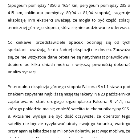
(apogeum pomiędzy 1350 a 1654 km, perygeum pomiędzy 235 a
415 km, inklinacja pomiędzy 80,94 a 81,04 stopnia), sugeruje
eksplozję. Inni eksperci uważają, że mogła to być część izolacji
termicznej górnego stopnia, która się niespodziewanie oderwała.
Co ciekawe, przedstawiciele SpaceX odcinają się od tych
spekulacji i uważają, że do żadnej eksplozji nie doszło. Zauważa
się, że nie wszystkie dane orbitalne są natychmiast prawidłowe i
dopiero po kilku dniach można z większą pewnością dokonać
analizy sytuacji.
Potencjalna eksplozja górnego stopnia Falcona 9 v1.1 stawia pod
znakiem zapytania najbliższą misję tej rakiety. Na 23 października
zaplanowano start drugiego egzemplarza Falcona 9 v1.1, na
którego pokładzie ma się znaleźć satelita telekomunikacyjny SES-
8. Aktualnie wydaje się być dość oczywiste, że operator tego
satelity nie będzie ryzykować utraty swojego ładunku, wartego
przynajmniej kilkadziesiąt milionów dolarów. Jest więc możliwe, że