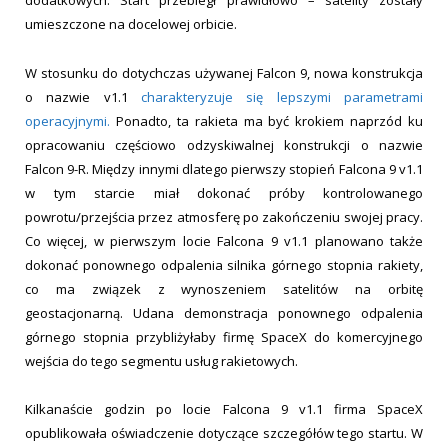
dodatkowych. Start przebiegł prawidłowo – satelity zostały
umieszczone na docelowej orbicie.
W stosunku do dotychczas używanej Falcon 9, nowa konstrukcja
o nazwie v1.1
charakteryzuje się lepszymi parametrami
operacyjnymi.
Ponadto, ta rakieta ma być krokiem naprzód ku
opracowaniu częściowo odzyskiwalnej konstrukcji o nazwie
Falcon 9-R. Między innymi dlatego pierwszy stopień Falcona 9 v1.1
w tym starcie miał dokonać próby kontrolowanego
powrotu/przejścia przez atmosferę po zakończeniu swojej pracy.
Co więcej, w pierwszym locie Falcona 9 v1.1 planowano także
dokonać ponownego odpalenia silnika górnego stopnia rakiety,
co ma związek z wynoszeniem satelitów na orbitę
geostacjonarną. Udana demonstracja ponownego odpalenia
górnego stopnia przybliżyłaby firmę SpaceX do komercyjnego
wejścia do tego segmentu usług rakietowych.
Kilkanaście godzin po locie Falcona 9 v1.1 firma SpaceX
opublikowała oświadczenie dotyczące szczegółów tego startu. W