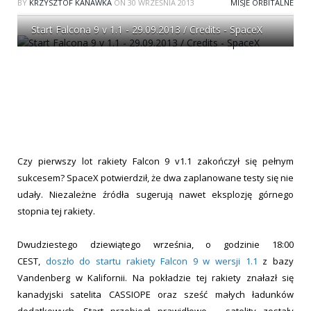
BY
KRZYSZTOF KANAWKA
ON
30 WRZEŚNIA 2013
MISJE ORBITALNE
Start Falcona 9 v 1.1 - 29.09.2013 / Credits - SpaceX
Czy pierwszy lot rakiety Falcon 9 v1.1 zakończył się pełnym
sukcesem? SpaceX potwierdził, że dwa zaplanowane testy się nie
udały. Niezależne źródła sugerują nawet eksplozję górnego
stopnia tej rakiety.
Dwudziestego dziewiątego września, o godzinie 18:00
CEST,
doszło do startu rakiety Falcon 9 w wersji 1.1
z bazy
Vandenberg w Kalifornii. Na pokładzie tej rakiety znałazł się
kanadyjski satelita CASSIOPE oraz sześć małych ładunków