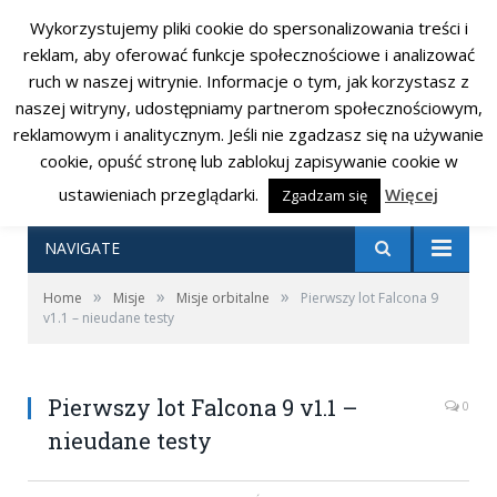
Wykorzystujemy pliki cookie do spersonalizowania treści i
RSS
Facebook
Twitter
reklam, aby oferować funkcje społecznościowe i analizować
ruch w naszej witrynie. Informacje o tym, jak korzystasz z
naszej witryny, udostępniamy partnerom społecznościowym,
reklamowym i analitycznym. Jeśli nie zgadzasz się na używanie
cookie, opuść stronę lub zablokuj zapisywanie cookie w
ustawieniach przeglądarki.
Więcej
Zgadzam się
NAVIGATE
»
»
»
Home
Misje
Misje orbitalne
Pierwszy lot Falcona 9
v1.1 – nieudane testy
Pierwszy lot Falcona 9 v1.1 –
0
nieudane testy