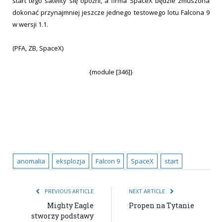
start tego satelity się opóźni, a firma SpaceX będzie zmuszona
dokonać przynajmniej jeszcze jednego testowego lotu Falcona 9
w wersji 1.1.
(PFA, ZB, SpaceX)
{module [346]}
anomalia
eksplozja
Falcon 9
SpaceX
start
PREVIOUS ARTICLE
NEXT ARTICLE
Mighty Eagle
Propen na Tytanie
stworzy podstawy