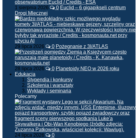
1 sierpnia 2026
0
Euclid – 6 gigapikseli centrum
Drogi Mlecznej
29 lipca 2026
0
Pożegnanie z 3I/ATLAS
28 lipca 2026
0
Planetoidy NEO w 2026 roku
Edukacja
Stypendia i konkursy
Szkolenia i warsztaty
Wykłady i seminaria
Polecamy
24 lipca 2026
0