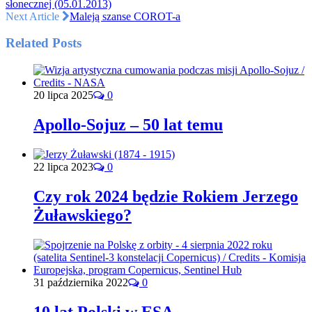
słonecznej (05.01.2013)
Next Article
Maleją szanse COROT-a
Related Posts
20 lipca 2025
0
Apollo-Sojuz – 50 lat temu
22 lipca 2023
0
Czy rok 2024 będzie Rokiem Jerzego
Żuławskiego?
31 października 2022
0
10 lat Polski w ESA