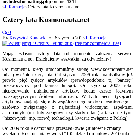
includes/formatting.php
on line
4341
»
Informacje
»
Cztery lata Kosmonauta.net
Cztery lata Kosmonauta.net
0
By
Krzysztof Kanawka
on
6 stycznia 2013
Informacje
Mijają właśnie cztery lata od momentu założenia serwisu
Kosmonauta.net. Dziękujemy wszystkim za odwiedziny!
Od momentu, kiedy uruchomiliśmy stronę www.kosmonauta.net
mijają właśnie cztery lata. Od stycznia 2009 roku napisaliśmy już
prawie pięć tysięcy artykułów (prawdopodobnie tę “barierę”
przekroczymy pod koniec lutego). Od stycznia 2009 roku
nieprzerwanie publikujemy artykuły, będąc często jedynym
polskojęzycznym źródłem informacji. W tych pięciu tysiącach
artykułów znajduje się opis współczesnego sektora kosmicznego –
zarówno związanego z najbardziej widocznymi aspektami
astronautyki (np. loty załogowe czy starty rakiet) a także i z tymi
“niszowymi” (np. rozwój technologii, kwestie związane z Polską).
Od 2009 roku Kosmonauta przeszedł dwie gruntowne zmiany
wyglądu. Kosmonauta w wersji “1.0” działał do połowy 2010 roku,