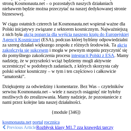
stroną Kosmonauta.net – o pozostałych naszych działaniach
niebawem będzie można przeczytać na naszej dedykowanej stronie
biznesowej.
W ciągu ostatnich czterech lat Kosmonauta.net wspierał ważne dla
Polski inicjatywy związane z sektorem kosmicznym. Najważniejszą
z nich była
akcja poparcia dla wejścia naszego kraju do Europejskiej
Agencji Kosmicznej
(ESA), podczas której byliśmy odpowiedzialni
za szereg działań większego zespołu z różnych środowisk. Ta
akcja
zakończyła się sukcesem
i mogła w pewnym stopniu przyczynić się
do pomyślnego zakończenia procesu
integracji Polski z ESA
. Mamy
nadzieję, że w przyszłości wciąż będziemy mogli aktywnie
uczestniczyć w podobnych zadaniach, z których skorzysta cały
polski sektor kosmiczny – w tym i ten częściowo i całkowicie
“amatorski”.
Dziękujemy za odwiedziny i komentarze. Bez Was – czytelników
serwisu Kosmonauta.net – wiele z naszych osiągnięć nie byłoby
możliwych do zrealizowania. Mamy nadzieje, że pozostaniecie z
nami przez kolejne lata naszej działalności.
{module [346]}
kosmonauta.net
portal
rocznica
Previous Article
Rozbłysk klasy M1.7 zza krawędzi tarczy