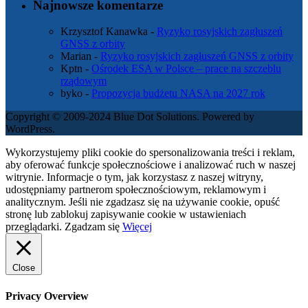
Najnowsze komentarze
Krzysztof Kanawka
-
Ryzyko rosyjskich zagłuszeń
GNSS z orbity
Marian
-
Ryzyko rosyjskich zagłuszeń GNSS z orbity
Kptn
-
Ośrodek ESA w Polsce – prace na szczeblu
rządowym
byko
-
Propozycja budżetu NASA na 2027 rok
Copyright © 2009-2024 Blue Dot Solutions. Powered by
WordPress.
Wykorzystujemy pliki cookie do spersonalizowania treści i reklam,
aby oferować funkcje społecznościowe i analizować ruch w naszej
witrynie. Informacje o tym, jak korzystasz z naszej witryny,
udostępniamy partnerom społecznościowym, reklamowym i
analitycznym. Jeśli nie zgadzasz się na używanie cookie, opuść
stronę lub zablokuj zapisywanie cookie w ustawieniach
przeglądarki.
Zgadzam się
Więcej
Close
Privacy Overview