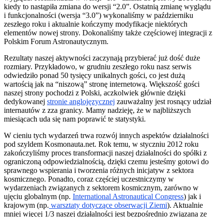
kiedy to nastąpiła zmiana do wersji “2.0”. Ostatnią zmianę wyglądu
i funkcjonalności (wersja “3.0”) wykonaliśmy w październiku
zeszłego roku i aktualnie kończymy modyfikacje niektórych
elementów nowej strony. Dokonaliśmy także częściowej integracji z
Polskim Forum Astronautycznym.
Rezultaty naszej aktywności zaczynają przybierać już dość duże
rozmiary. Przykładowo, w grudniu zeszłego roku nasz serwis
odwiedziło ponad 50 tysięcy unikalnych gości, co jest dużą
wartością jak na “niszową” stronę internetową. Większość gości
naszej strony pochodzi z Polski, aczkolwiek głównie dzięki
dedykowanej
stronie anglojęzycznej
zauważalny jest rosnący udział
internautów z zza granicy. Mamy nadzieję, że w najbliższych
miesiącach uda się nam poprawić te statystyki.
W cieniu tych wydarzeń trwa rozwój innych aspektów działalności
pod szyldem Kosmonauta.net. Rok temu, w styczniu 2012 roku
zakończyliśmy proces transformacji naszej działalności do spółki z
ograniczoną odpowiedzialnością, dzięki czemu jesteśmy gotowi do
sprawnego wspierania i tworzenia różnych inicjatyw z sektora
kosmicznego. Ponadto, coraz częściej uczestniczymy w
wydarzeniach związanych z sektorem kosmicznym, zarówno w
ujęciu globalnym (np.
International Astronautical Congress
) jak i
krajowym (np.
warsztaty dotyczące obserwacji Ziemi
). Aktualnie
mniej więcej 1/3 naszej działalności jest bezpośrednio związana ze