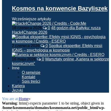
Kosmos na konwencie Bazyliszek
Wcześniejsze artykuły
16 czerwca 2026
0
48 godzin dla Bałtyku: rusza
Hack4Change 2026
2 czerwca 2026
0
Spotkaj ekspertkę: Efekty misji
IGNIS – psychologia w kosmosie
16 maja 2026
0
Warsztaty online „Kariera w sektorze
kosmicznym”
Inne
O serwisie
Kontakt
Spis treści
Kariera
Języki
You are at:
Home
»
Warning
: ltrim() expects parameter 1 to be string, object given in
/home/kosmonauta/domains/kosmonauta.net/public_html/wp-