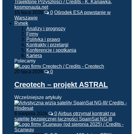
15 lipca 2026
0
Ośrodek ESA powstanie w
Warszawie
Rynek
Analizy i prognozy
Firmy
Polityka i prawo
Kontrakty i przetargi
Konferencje i spotkania
Kariera
Polecamy
20 lipca 2026
0
Creotech – projekt ASTRAL
Wcześniejsze artykuły
6 sierpnia 2026
0
Airbus otrzymał kontrakt na
satelitę bezpiecznej łączności SpainSat NG-III