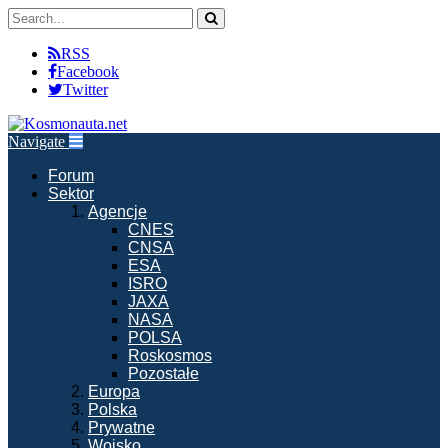
RSS
Facebook
Twitter
Navigate
Forum
Sektor
Agencje
CNES
CNSA
ESA
ISRO
JAXA
NASA
POLSA
Roskosmos
Pozostałe
Europa
Polska
Prywatne
Wojsko