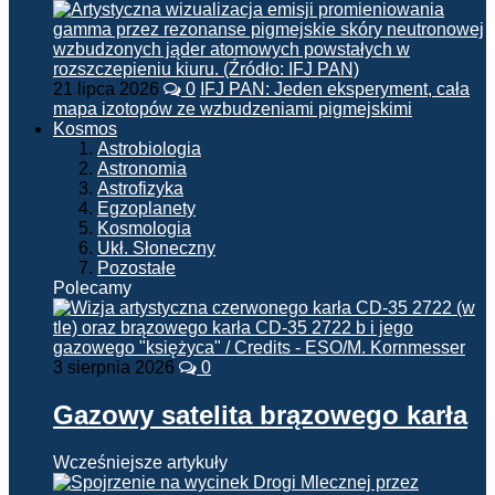
21 lipca 2026
0
IFJ PAN: Jeden eksperyment, cała
mapa izotopów ze wzbudzeniami pigmejskimi
Kosmos
Astrobiologia
Astronomia
Astrofizyka
Egzoplanety
Kosmologia
Ukł. Słoneczny
Pozostałe
Polecamy
3 sierpnia 2026
0
Gazowy satelita brązowego karła
Wcześniejsze artykuły