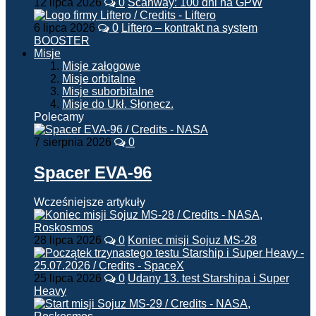
12 lipca 2026
0
Scanway: 100 dni na GPW
6 lipca 2026
0
Liftero – kontrakt na system
BOOSTER
Misje
Misje załogowe
Misje orbitalne
Misje suborbitalne
Misje do Ukł. Słonecz.
Polecamy
7 sierpnia 2026
0
Spacer EVA-96
Wcześniejsze artykuły
28 lipca 2026
0
Koniec misji Sojuz MS-28
25 lipca 2026
0
Udany 13. test Starshipa i Super
Heavy