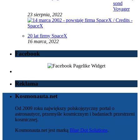
sond
Voyager
23 sierpnia, 2022
20 lat firmy SpaceX
16 marca, 2022
Facebook
Reklama
Kosmonauta.net
Od 2009 roku największy polskojęzyczny portal o
astronautyce, przemyśle kosmicznym i badaniach przestrzeni
kosmicznej.
Kosmonauta.net jest marką
Blue Dot Solutions
.