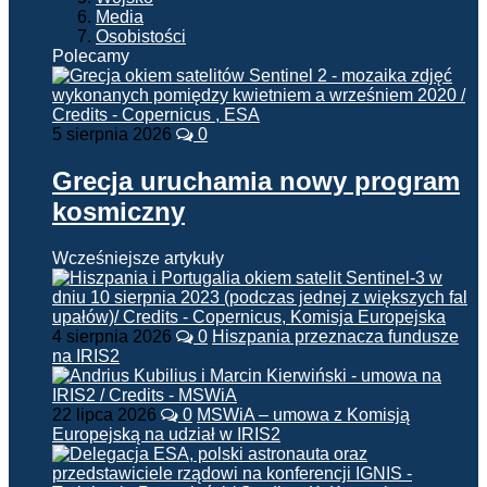
Media
Osobistości
Polecamy
5 sierpnia 2026
0
Grecja uruchamia nowy program
kosmiczny
Wcześniejsze artykuły
4 sierpnia 2026
0
Hiszpania przeznacza fundusze
na IRIS2
22 lipca 2026
0
MSWiA – umowa z Komisją
Europejską na udział w IRIS2