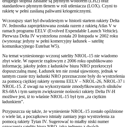
drugiego stopnia zasilane są płynnym wodorem (LH2) oraz
standardowo płynnym tlenem w roli utleniacza (LOX). Czyni to
rakietę w pełni zasilaną paliwami kriogenicznymi.
Wczorajszy start był dwudziestym w historii startem rakiety Delta
IV. Jednostka zaprojektowana została razem z rakietą Atlas V w
ramach programu EELV (Evolved Expendable Launch Vehicle).
Pierwsza Delta IV wystrzelona została 20 listopada w 2002 roku
(wynosząc jedyny w pełni komercyjny ładunek – satelitę
komunikacyjnego Eutelsat W5).
Na temat wyniesionego wczoraj satelity NROL-15 nie wiadomo
zbyt wiele. W raporcie rządowym z 2006 roku opublikowano
informację, jakoby jeden z ładunków biura NRO przekroczył
dopuszczalną masę. Ładunek ten nie został ujawniony, jednak w
tamtym czasie trzy ładunki NRO przeznaczone były do wystrzelenia
za pomocą ciężkiej rakiety systemu EELV – NROL-26, NROL-37 i
NROL-15. Z uwagi na wykorzystanie zmodyfikowanych silników
RS-68A i tym samym zwiększenie nośności rakiety Delta IV-H
możliwe jest, iż to właśnie NROL-15 był tym „za ciężkim
ładunkiem”.
Przypuszcza się także, że wyniesienie NROL-15 zostało opóźnione
o wiele lat, a początkowo istniały zamiary jego wystrzelenia za
pomocą rakiety Tytan IV. Sugerować to miałby niski numer
oznaczenia satelity biura NRO, jako jednego z dwóch