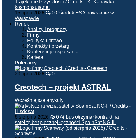
15 lipca 2026
0
Ośrodek ESA powstanie w
Warszawie
Rynek
Analizy i prognozy
Firmy
Polityka i prawo
Kontrakty i przetargi
Konferencje i spotkania
Kariera
Polecamy
20 lipca 2026
0
Creotech – projekt ASTRAL
Wcześniejsze artykuły
6 sierpnia 2026
0
Airbus otrzymał kontrakt na
satelitę bezpiecznej łączności SpainSat NG-III