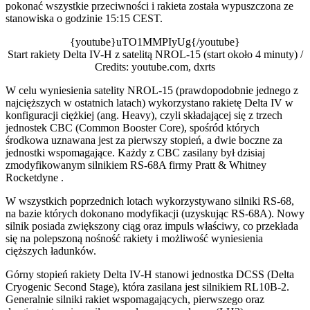
pokonać wszystkie przeciwności i rakieta została wypuszczona ze
stanowiska o godzinie 15:15 CEST.
{youtube}uTO1MMPIyUg{/youtube}
Start rakiety Delta IV-H z satelitą NROL-15 (start około 4 minuty) /
Credits: youtube.com, dxrts
W celu wyniesienia satelity NROL-15 (prawdopodobnie jednego z
najcięższych w ostatnich latach) wykorzystano rakietę Delta IV w
konfiguracji ciężkiej (ang. Heavy), czyli składającej się z trzech
jednostek CBC (Common Booster Core), spośród których
środkowa uznawana jest za pierwszy stopień, a dwie boczne za
jednostki wspomagające. Każdy z CBC zasilany był dzisiaj
zmodyfikowanym silnikiem RS-68A firmy Pratt & Whitney
Rocketdyne .
W wszystkich poprzednich lotach wykorzystywano silniki RS-68,
na bazie których dokonano modyfikacji (uzyskując RS-68A). Nowy
silnik posiada zwiększony ciąg oraz impuls właściwy, co przekłada
się na polepszoną nośność rakiety i możliwość wyniesienia
cięższych ładunków.
Górny stopień rakiety Delta IV-H stanowi jednostka DCSS (Delta
Cryogenic Second Stage), która zasilana jest silnikiem RL10B-2.
Generalnie silniki rakiet wspomagających, pierwszego oraz