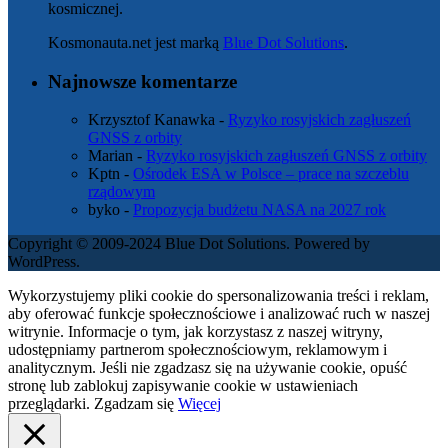
kosmicznej.
Kosmonauta.net jest marką
Blue Dot Solutions
.
Najnowsze komentarze
Krzysztof Kanawka
-
Ryzyko rosyjskich zagłuszeń
GNSS z orbity
Marian
-
Ryzyko rosyjskich zagłuszeń GNSS z orbity
Kptn
-
Ośrodek ESA w Polsce – prace na szczeblu
rządowym
byko
-
Propozycja budżetu NASA na 2027 rok
Copyright © 2009-2024 Blue Dot Solutions. Powered by
WordPress.
Wykorzystujemy pliki cookie do spersonalizowania treści i reklam,
aby oferować funkcje społecznościowe i analizować ruch w naszej
witrynie. Informacje o tym, jak korzystasz z naszej witryny,
udostępniamy partnerom społecznościowym, reklamowym i
analitycznym. Jeśli nie zgadzasz się na używanie cookie, opuść
stronę lub zablokuj zapisywanie cookie w ustawieniach
przeglądarki.
Zgadzam się
Więcej