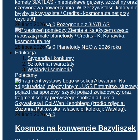
29 lipca 2026
0
Pożegnanie z 3I/ATLAS
28 lipca 2026
0
Planetoidy NEO w 2026 roku
Edukacja
Stypendia i konkursy
Szkolenia i warsztaty
Wykłady i seminaria
Polecamy
24 lipca 2026
0
Kosmos na konwencie Bazyliszek