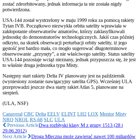
zostać zdeorbitowany, jednak informacja ta nie została nigdy
potwierdzona.
USA-144 został wystrzelony w maju 1999 roku za pomocą rakiety
Tytan IVB. Początkowo niezwykła orbita satelity wprawiała w
zakłopotanie obserwatorów amatorów, którzy zaklasyfikowali
jednostkę do demonstratorów technologicznych. Jakiś czas później
odkryto, na skutek obserwacji perturbacji orbity satelity, iż jego
gęstość jest bardzo mała, co mogło sugerować długoterminowe
obserwowanie „przynęty”, a nie właściwego satelity. Status satelity
USA-144 pozostaje wciąż nieznany, jednak przypuszcza się, że jest
to właśnie druga jednostka typu Misty.
Następny start rakiety Delta IV planowany jest na październik
(wyniesiony zostanie nawigacyjny satelita GPS). Wcześniej ULA
przeprowadzi jeszcze dwa starty rakiet Atlas 5, planowane na
sierpień.
(ULA, NSF)
Canaveral
CBC
Delta
EELV
ELINT
LH2
LOX
Mentor
Misty
NRO
NROL
RS-68
SLC
ULA
Previous Article
Dwa rozbłyski klasy M z grupy 1513 (28 i
29.06.2012)
Next Article
Droga Mleczna może zawierać nawet 100 miliardów