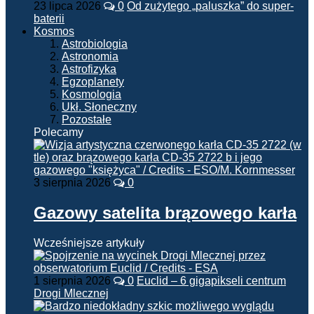
23 lipca 2026
0
Od zużytego „paluszka” do super-
baterii
Kosmos
Astrobiologia
Astronomia
Astrofizyka
Egzoplanety
Kosmologia
Ukł. Słoneczny
Pozostałe
Polecamy
3 sierpnia 2026
0
Gazowy satelita brązowego karła
Wcześniejsze artykuły
1 sierpnia 2026
0
Euclid – 6 gigapikseli centrum
Drogi Mlecznej