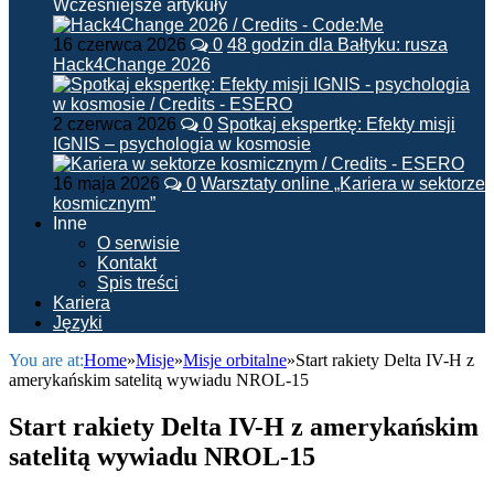
Wcześniejsze artykuły
16 czerwca 2026
0
48 godzin dla Bałtyku: rusza
Hack4Change 2026
2 czerwca 2026
0
Spotkaj ekspertkę: Efekty misji
IGNIS – psychologia w kosmosie
16 maja 2026
0
Warsztaty online „Kariera w sektorze
kosmicznym”
Inne
O serwisie
Kontakt
Spis treści
Kariera
Języki
You are at:
Home
»
Misje
»
Misje orbitalne
»
Start rakiety Delta IV-H z
amerykańskim satelitą wywiadu NROL-15
Start rakiety Delta IV-H z amerykańskim
satelitą wywiadu NROL-15