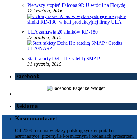
Pierwszy stopień Falcona 9R U wrócił na Florydę
12 kwietnia, 2016
ULA zamawia 20 silników RD-180
27 grudnia, 2015
Start rakiety Delta II z satelitą SMAP
31 stycznia, 2015
Facebook
Reklama
Kosmonauta.net
Od 2009 roku największy polskojęzyczny portal o
astronautyce, przemyśle kosmicznym i badaniach przestrzeni