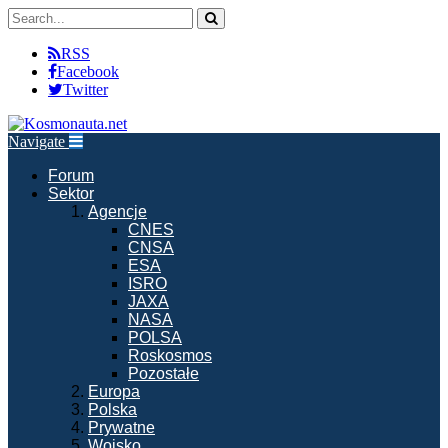
RSS
Facebook
Twitter
Navigate
Forum
Sektor
Agencje
CNES
CNSA
ESA
ISRO
JAXA
NASA
POLSA
Roskosmos
Pozostałe
Europa
Polska
Prywatne
Wojsko