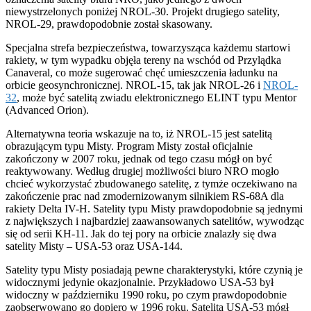
niewystrzelonych poniżej NROL-30. Projekt drugiego satelity,
NROL-29, prawdopodobnie został skasowany.
Specjalna strefa bezpieczeństwa, towarzysząca każdemu startowi
rakiety, w tym wypadku objęła tereny na wschód od Przylądka
Canaveral, co może sugerować chęć umieszczenia ładunku na
orbicie geosynchronicznej. NROL-15, tak jak NROL-26 i
NROL-
32
, może być satelitą zwiadu elektronicznego ELINT typu Mentor
(Advanced Orion).
Alternatywna teoria wskazuje na to, iż NROL-15 jest satelitą
obrazującym typu Misty. Program Misty został oficjalnie
zakończony w 2007 roku, jednak od tego czasu mógł on być
reaktywowany. Według drugiej możliwości biuro NRO mogło
chcieć wykorzystać zbudowanego satelitę, z tymże oczekiwano na
zakończenie prac nad zmodernizowanym silnikiem RS-68A dla
rakiety Delta IV-H. Satelity typu Misty prawdopodobnie są jednymi
z największych i najbardziej zaawansowanych satelitów, wywodząc
się od serii KH-11. Jak do tej pory na orbicie znalazły się dwa
satelity Misty – USA-53 oraz USA-144.
Satelity typu Misty posiadają pewne charakterystyki, które czynią je
widocznymi jedynie okazjonalnie. Przykładowo USA-53 był
widoczny w październiku 1990 roku, po czym prawdopodobnie
zaobserwowano go dopiero w 1996 roku. Satelita USA-53 mógł