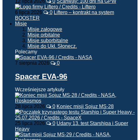
12 lipca 2026
0
Scanway: 100 dni na GPW
6 lipca 2026
0
Liftero – kontrakt na system
BOOSTER
Misje
Misje załogowe
Misje orbitalne
Misje suborbitalne
Misje do Ukł. Słonecz.
Polecamy
7 sierpnia 2026
0
Spacer EVA-96
Wcześniejsze artykuły
28 lipca 2026
0
Koniec misji Sojuz MS-28
25 lipca 2026
0
Udany 13. test Starshipa i Super
Heavy