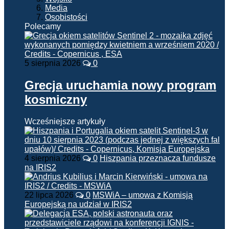
Media
Osobistości
Polecamy
5 sierpnia 2026
0
Grecja uruchamia nowy program
kosmiczny
Wcześniejsze artykuły
4 sierpnia 2026
0
Hiszpania przeznacza fundusze
na IRIS2
22 lipca 2026
0
MSWiA – umowa z Komisją
Europejską na udział w IRIS2