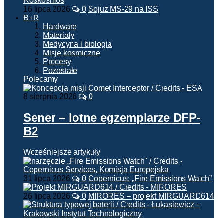
16 lipca 2026
0
Sojuz MS-29 na ISS
B+R
Hardware
Materiały
Medycyna i biologia
Misje kosmiczne
Procesy
Pozostałe
Polecamy
8 sierpnia 2026
0
Sener – lotne egzemplarze DFP-
B2
Wcześniejsze artykuły
31 lipca 2026
0
Copernicus: „Fire Emissions Watch”
26 lipca 2026
0
MIRORES – projekt MIRGUARD614