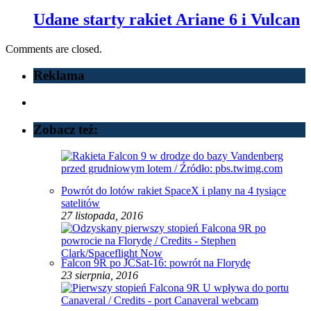
Udane starty rakiet Ariane 6 i Vulcan
Comments are closed.
Reklama
Zobacz też:
Powrót do lotów rakiet SpaceX i plany na 4 tysiące
satelitów
27 listopada, 2016
Falcon 9R po JCSat-16: powrót na Florydę
23 sierpnia, 2016