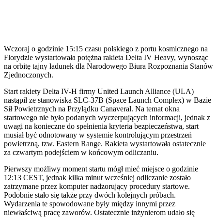
Wczoraj o godzinie 15:15 czasu polskiego z portu kosmicznego na
Florydzie wystartowała potężna rakieta Delta IV Heavy, wynosząc
na orbitę tajny ładunek dla Narodowego Biura Rozpoznania Stanów
Zjednoczonych.
Start rakiety Delta IV-H firmy United Launch Alliance (ULA)
nastąpił ze stanowiska SLC-37B (Space Launch Complex) w Bazie
Sił Powietrznych na Przylądku Canaveral. Na temat okna
startowego nie było podanych wyczerpujących informacji, jednak z
uwagi na konieczne do spełnienia kryteria bezpieczeństwa, start
musiał być odnotowany w systemie kontrolującym przestrzeń
powietrzną, tzw. Eastern Range. Rakieta wystartowała ostatecznie
za czwartym podejściem w końcowym odliczaniu.
Pierwszy możliwy moment startu mógł mieć miejsce o godzinie
12:13 CEST, jednak kilka minut wcześniej odliczanie zostało
zatrzymane przez komputer nadzorujący procedury startowe.
Podobnie stało się także przy dwóch kolejnych próbach.
Wydarzenia te spowodowane były między innymi przez
niewłaściwą pracę zaworów. Ostatecznie inżynierom udało się