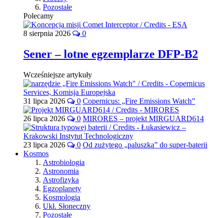
Pozostałe
Polecamy
8 sierpnia 2026
0
Sener – lotne egzemplarze DFP-B2
Wcześniejsze artykuły
31 lipca 2026
0
Copernicus: „Fire Emissions Watch”
26 lipca 2026
0
MIRORES – projekt MIRGUARD614
23 lipca 2026
0
Od zużytego „paluszka” do super-baterii
Kosmos
Astrobiologia
Astronomia
Astrofizyka
Egzoplanety
Kosmologia
Ukł. Słoneczny
Pozostałe