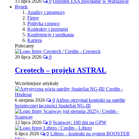
15 lipca 2026
0
Ośrodek ESA powstanie w Warszawie
Rynek
Analizy i prognozy
Firmy
Polityka i prawo
Kontrakty i przetargi
Konferencje i spotkania
Kariera
Polecamy
20 lipca 2026
0
Creotech – projekt ASTRAL
Wcześniejsze artykuły
6 sierpnia 2026
0
Airbus otrzymał kontrakt na satelitę
bezpiecznej łączności SpainSat NG-III
12 lipca 2026
0
Scanway: 100 dni na GPW
6 lipca 2026
0
Liftero – kontrakt na system BOOSTER