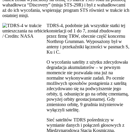
wahadłowca “Discovery” (misja STS-29R) i był z wahadłowcami
aż do ich wycofania, wspierając program STS również w trakcie ich
ostatniej misji.
TDRS-4, podobnie jak wszystkie statki tej
konstelacji od 1 do 7, został zbudowany
przez firmę TRW, obecnie część koncernu
Northrop Grumman. Wyposażony był w
anteny i przekaźniki łączności w pasmach S,
Ku i C.
O wycofaniu satelity z użytku zdecydowała
degradacja akumulatorów – w pewnym
momencie nie pozwalała ona już na
normalne wykonywanie zadań. Po ocenie
możliwych sposobów postąpienia z satelitą
zdecydowano się na podwyższenie jego
orbity, tj. odsunięcie go na orbitę cmentarną,
powyżej orbity geostacjonarnej. Gdy
zmieniono orbitę, 9 grudnia inżynierowie
wyłączyli satelitę.
Sieć satelitów TDRS pośredniczy w
wymianie danych i połączeń głosowych z
Międzynarodową Stacją Kosmiczną,