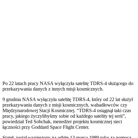
Po 22 latach pracy NASA wyłączyła satelitę TDRS-4 służącego do
przekazywania danych z innych misji kosmicznych.
9 grudnia NASA wyłączyła satelitę TDRS-4, który od 22 lat służył
przekazywaniu danych z misji kosmicznych, wahadłowców czy
Międzynarodowej Stacji Kosmicznej. “TDRS-4 osiągnął taki czas
pracy, jakiego życzylibyśmy sobie od każdego satelity tej serii”,
powiedział Ted Sobchak, menedżer projektu kosmicznej sieci
łączności przy Goddard Space Flight Center.
Statek został wyniesiony na orbitę 13 marca 1989 roku za pomocą