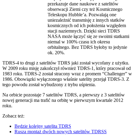
przekazuje dane naukowe z satelitów
obserwacji Ziemi czy też Kosmicznego
Teleskopu Hubble’a. Pozwalają one
uniezależnić transmisję z innych statków
kosmicznych od ich położenia względem
stacji naziemnych. Dzięki sieci TDRS
NASA może łączyć się ze swoimi statkami
niemal w 100% czasu ich okresu
orbitalnego. Bez TDRS byłoby to jedynie
ok. 20%.
TDRS-4 to drugi z satelitów TDRS jaki został wycofany z użytku.
W 2009 roku misję zakończył również TDRS-1, który pracował od
1983 roku. TDRS-2 został stracony wraz z promem “Challenger” w
1986. Obowiązki wyłączonego właśnie satelity przejął TDRS-3. Z
tego powodu został wybudzony z trybu uśpienia.
Na orbicie pozostaje 7 satelitów TDRS, a pierwszy z 3 satelitów
nowej generacji ma trafić na orbitę w pierwszym kwartale 2012
roku.
Zobacz też:
Będzie kolejny satelita TDRS
Rusza montaż dwóch nowych satelitów TDRSS