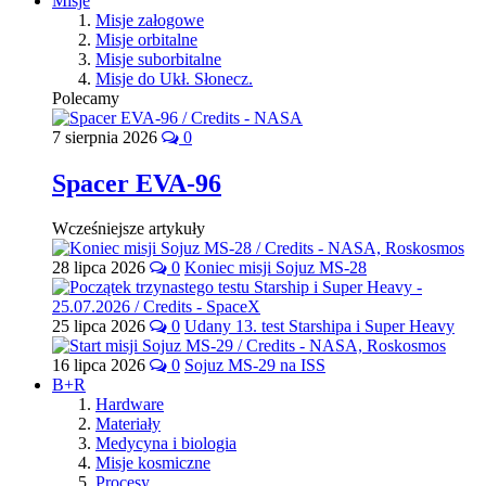
Misje
Misje załogowe
Misje orbitalne
Misje suborbitalne
Misje do Ukł. Słonecz.
Polecamy
7 sierpnia 2026
0
Spacer EVA-96
Wcześniejsze artykuły
28 lipca 2026
0
Koniec misji Sojuz MS-28
25 lipca 2026
0
Udany 13. test Starshipa i Super Heavy
16 lipca 2026
0
Sojuz MS-29 na ISS
B+R
Hardware
Materiały
Medycyna i biologia
Misje kosmiczne
Procesy