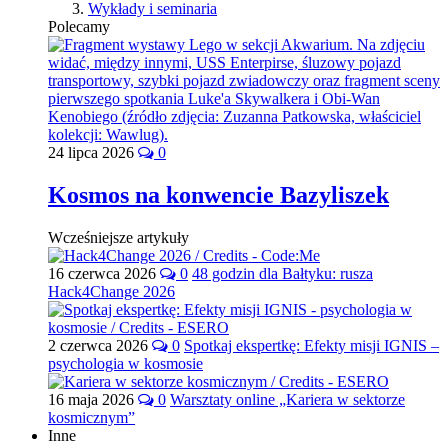
Wykłady i seminaria
Polecamy
24 lipca 2026
0
Kosmos na konwencie Bazyliszek
Wcześniejsze artykuły
16 czerwca 2026
0
48 godzin dla Bałtyku: rusza
Hack4Change 2026
2 czerwca 2026
0
Spotkaj ekspertkę: Efekty misji IGNIS –
psychologia w kosmosie
16 maja 2026
0
Warsztaty online „Kariera w sektorze
kosmicznym”
Inne