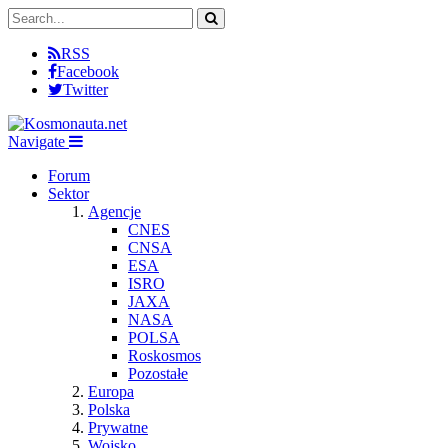
RSS
Facebook
Twitter
Navigate
Forum
Sektor
Agencje
CNES
CNSA
ESA
ISRO
JAXA
NASA
POLSA
Roskosmos
Pozostałe
Europa
Polska
Prywatne
Wojsko