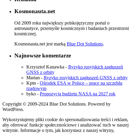
Kosmonauta.net
Od 2009 roku największy polskojęzyczny portal o
astronautyce, przemyśle kosmicznym i badaniach przestrzeni
kosmicznej.
Kosmonauta.net jest marką
Blue Dot Solutions
.
Najnowsze komentarze
Krzysztof Kanawka
-
Ryzyko rosyjskich zagłuszeń
GNSS z orbity
Marian
-
Ryzyko rosyjskich zagłuszeń GNSS z orbity
Kptn
-
Ośrodek ESA w Polsce – prace na szczeblu
rządowym
byko
-
Propozycja budżetu NASA na 2027 rok
Copyright © 2009-2024 Blue Dot Solutions. Powered by
WordPress.
Wykorzystujemy pliki cookie do spersonalizowania treści i reklam,
aby oferować funkcje społecznościowe i analizować ruch w naszej
witrynie. Informacje o tym, jak korzystasz z naszej witryny,