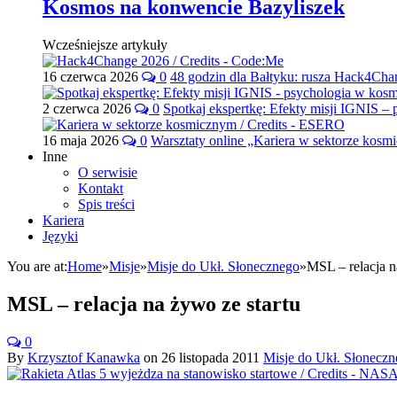
Kosmos na konwencie Bazyliszek
Wcześniejsze artykuły
16 czerwca 2026
0
48 godzin dla Bałtyku: rusza Hack4Ch
2 czerwca 2026
0
Spotkaj ekspertkę: Efekty misji IGNIS –
16 maja 2026
0
Warsztaty online „Kariera w sektorze kos
Inne
O serwisie
Kontakt
Spis treści
Kariera
Języki
You are at:
Home
»
Misje
»
Misje do Ukł. Słonecznego
»
MSL – relacja n
MSL – relacja na żywo ze startu
0
By
Krzysztof Kanawka
on
26 listopada 2011
Misje do Ukł. Słonecz