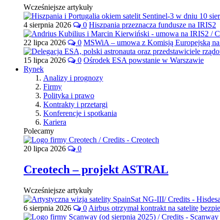
Wcześniejsze artykuły
4 sierpnia 2026
0
Hiszpania przeznacza fundusze na IRIS2
22 lipca 2026
0
MSWiA – umowa z Komisją Europejską na 
15 lipca 2026
0
Ośrodek ESA powstanie w Warszawie
Rynek
Analizy i prognozy
Firmy
Polityka i prawo
Kontrakty i przetargi
Konferencje i spotkania
Kariera
Polecamy
20 lipca 2026
0
Creotech – projekt ASTRAL
Wcześniejsze artykuły
6 sierpnia 2026
0
Airbus otrzymał kontrakt na satelitę bezpi