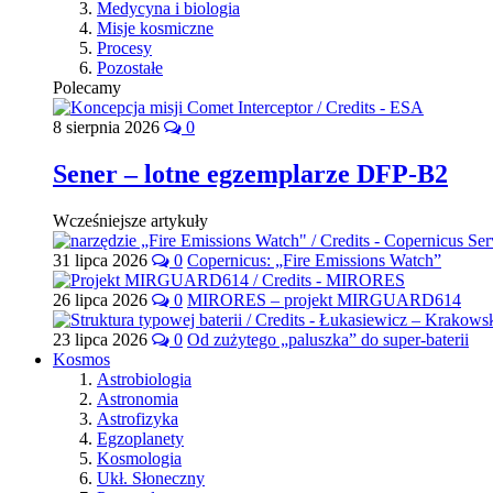
Medycyna i biologia
Misje kosmiczne
Procesy
Pozostałe
Polecamy
8 sierpnia 2026
0
Sener – lotne egzemplarze DFP-B2
Wcześniejsze artykuły
31 lipca 2026
0
Copernicus: „Fire Emissions Watch”
26 lipca 2026
0
MIRORES – projekt MIRGUARD614
23 lipca 2026
0
Od zużytego „paluszka” do super-baterii
Kosmos
Astrobiologia
Astronomia
Astrofizyka
Egzoplanety
Kosmologia
Ukł. Słoneczny