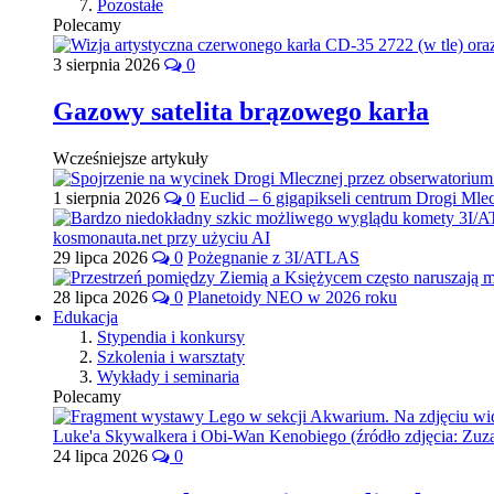
Pozostałe
Polecamy
3 sierpnia 2026
0
Gazowy satelita brązowego karła
Wcześniejsze artykuły
1 sierpnia 2026
0
Euclid – 6 gigapikseli centrum Drogi Mle
29 lipca 2026
0
Pożegnanie z 3I/ATLAS
28 lipca 2026
0
Planetoidy NEO w 2026 roku
Edukacja
Stypendia i konkursy
Szkolenia i warsztaty
Wykłady i seminaria
Polecamy
24 lipca 2026
0