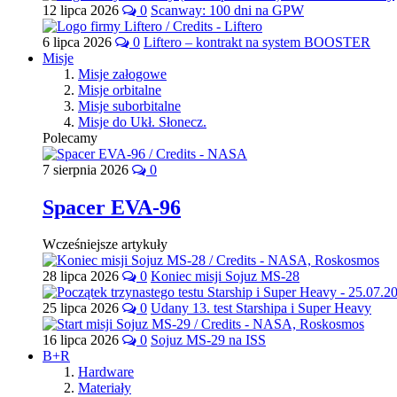
12 lipca 2026
0
Scanway: 100 dni na GPW
6 lipca 2026
0
Liftero – kontrakt na system BOOSTER
Misje
Misje załogowe
Misje orbitalne
Misje suborbitalne
Misje do Ukł. Słonecz.
Polecamy
7 sierpnia 2026
0
Spacer EVA-96
Wcześniejsze artykuły
28 lipca 2026
0
Koniec misji Sojuz MS-28
25 lipca 2026
0
Udany 13. test Starshipa i Super Heavy
16 lipca 2026
0
Sojuz MS-29 na ISS
B+R
Hardware
Materiały