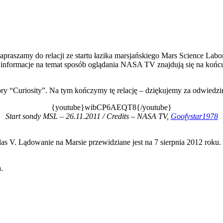
praszamy do relacji ze startu łazika marsjańskiego Mars Science Labo
formacje na temat sposób oglądania NASA TV znajdują się na końcu 
ory “Curiosity”. Na tym kończymy tę relację – dziękujemy za odwiedzi
{youtube}wibCP6AEQT8{/youtube}
Start sondy MSL – 26.11.2011 / Credits – NASA TV,
Goofystar1978
las V. Lądowanie na Marsie przewidziane jest na 7 sierpnia 2012 roku.
.