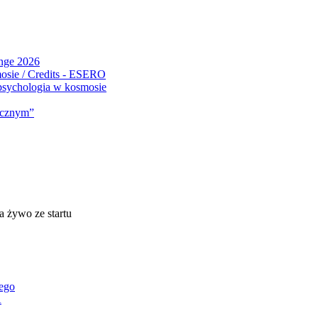
ange 2026
 psychologia w kosmosie
micznym”
a żywo ze startu
nego