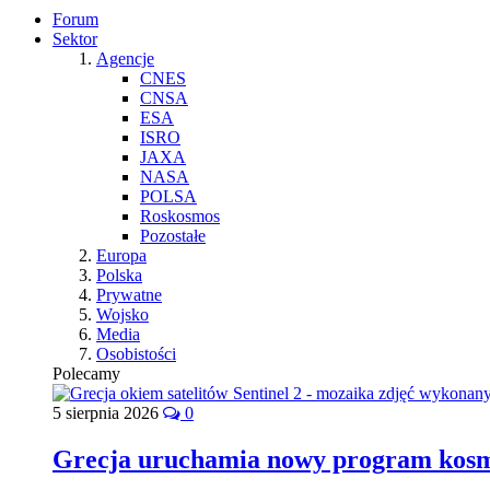
Forum
Sektor
Agencje
CNES
CNSA
ESA
ISRO
JAXA
NASA
POLSA
Roskosmos
Pozostałe
Europa
Polska
Prywatne
Wojsko
Media
Osobistości
Polecamy
5 sierpnia 2026
0
Grecja uruchamia nowy program kos