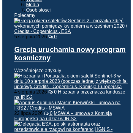
Media
Osobistości
Polecamy
5 sierpnia 2026
0
Grecja uruchamia nowy program
kosmiczny
Wcześniejsze artykuły
4 sierpnia 2026
0
Hiszpania przeznacza fundusze
na IRIS2
22 lipca 2026
0
MSWiA – umowa z Komisją
Europejską na udział w IRIS2