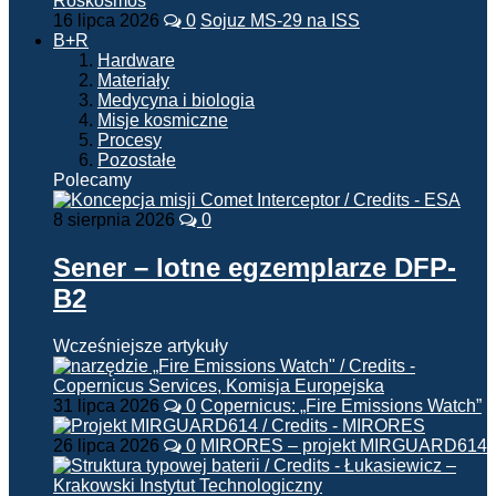
16 lipca 2026
0
Sojuz MS-29 na ISS
B+R
Hardware
Materiały
Medycyna i biologia
Misje kosmiczne
Procesy
Pozostałe
Polecamy
8 sierpnia 2026
0
Sener – lotne egzemplarze DFP-
B2
Wcześniejsze artykuły
31 lipca 2026
0
Copernicus: „Fire Emissions Watch”
26 lipca 2026
0
MIRORES – projekt MIRGUARD614