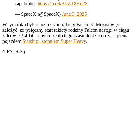
capabilities
https://t.co/kAPZT8Hd2S
— SpaceX (@SpaceX)
June 3, 2025
W tym roku był to już 67 start rakiety Falcon 9. Można więc
założyć, że tysięczny start rakiety rodziny Falcon nastąpi w ciągu
zaledwie 3-4 lat – chyba, że do tego czasu dojdzie do zastąpienia
pojazdem
Starship i stopniem Super Heavy
.
(PFA, S-X)