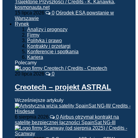
15 lipca 2026
0
Ośrodek ESA powstanie w
Warszawie
Rynek
Analizy i prognozy
Firmy
Polityka i prawo
Kontrakty i przetargi
Konferencje i spotkania
Kariera
Polecamy
20 lipca 2026
0
Creotech – projekt ASTRAL
Wcześniejsze artykuły
6 sierpnia 2026
0
Airbus otrzymał kontrakt na
satelitę bezpiecznej łączności SpainSat NG-III