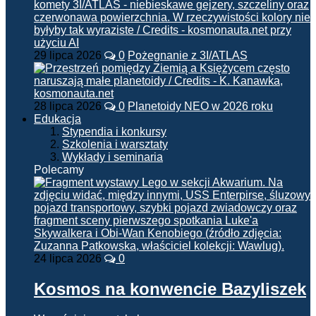
29 lipca 2026
0
Pożegnanie z 3I/ATLAS
28 lipca 2026
0
Planetoidy NEO w 2026 roku
Edukacja
Stypendia i konkursy
Szkolenia i warsztaty
Wykłady i seminaria
Polecamy
24 lipca 2026
0
Kosmos na konwencie Bazyliszek