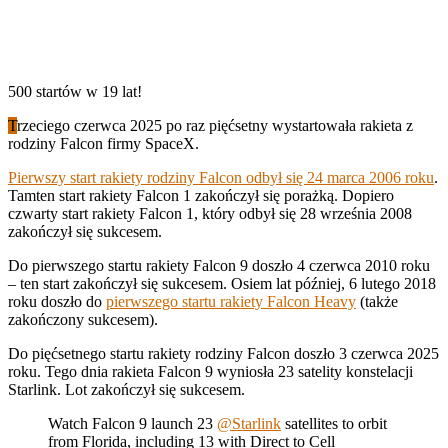
500 startów w 19 lat!
T
rzeciego czerwca 2025 po raz pięćsetny wystartowała rakieta z
rodziny Falcon firmy SpaceX.
Pierwszy start rakiety rodziny Falcon odbył się 24 marca 2006 roku
.
Tamten start rakiety Falcon 1 zakończył się porażką. Dopiero
czwarty start rakiety Falcon 1, który odbył się 28 września 2008
zakończył się sukcesem.
Do pierwszego startu rakiety Falcon 9 doszło 4 czerwca 2010 roku
– ten start zakończył się sukcesem. Osiem lat później, 6 lutego 2018
roku doszło do
pierwszego startu rakiety Falcon Heavy
(także
zakończony sukcesem).
Do pięćsetnego startu rakiety rodziny Falcon doszło 3 czerwca 2025
roku. Tego dnia rakieta Falcon 9 wyniosła 23 satelity konstelacji
Starlink. Lot zakończył się sukcesem.
Watch Falcon 9 launch 23
@Starlink
satellites to orbit
from Florida, including 13 with Direct to Cell