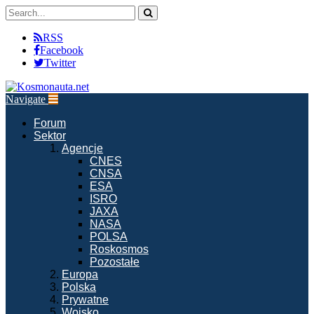
RSS
Facebook
Twitter
Navigate
Forum
Sektor
Agencje
CNES
CNSA
ESA
ISRO
JAXA
NASA
POLSA
Roskosmos
Pozostałe
Europa
Polska
Prywatne
Wojsko