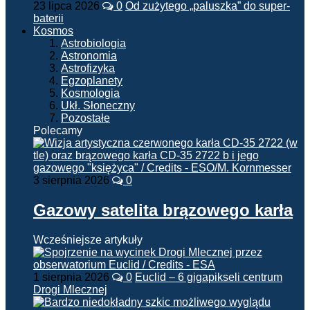
23 lipca 2026
0
Od zużytego „paluszka” do super-
baterii
Kosmos
Astrobiologia
Astronomia
Astrofizyka
Egzoplanety
Kosmologia
Ukł. Słoneczny
Pozostałe
Polecamy
3 sierpnia 2026
0
Gazowy satelita brązowego karła
Wcześniejsze artykuły
1 sierpnia 2026
0
Euclid – 6 gigapikseli centrum
Drogi Mlecznej