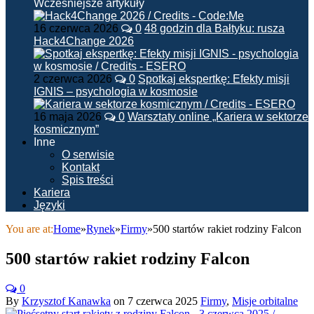
Wcześniejsze artykuły
16 czerwca 2026
0
48 godzin dla Bałtyku: rusza
Hack4Change 2026
2 czerwca 2026
0
Spotkaj ekspertkę: Efekty misji
IGNIS – psychologia w kosmosie
16 maja 2026
0
Warsztaty online „Kariera w sektorze
kosmicznym”
Inne
O serwisie
Kontakt
Spis treści
Kariera
Języki
You are at:
Home
»
Rynek
»
Firmy
»
500 startów rakiet rodziny Falcon
500 startów rakiet rodziny Falcon
0
By
Krzysztof Kanawka
on
7 czerwca 2025
Firmy
,
Misje orbitalne