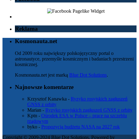
Reklama
Kosmonauta.net
Od 2009 roku największy polskojęzyczny portal o
astronautyce, przemyśle kosmicznym i badaniach przestrzeni
kosmicznej.
Kosmonauta.net jest marką
Blue Dot Solutions
.
Najnowsze komentarze
Krzysztof Kanawka
-
Ryzyko rosyjskich zagłuszeń
GNSS z orbity
Marian
-
Ryzyko rosyjskich zagłuszeń GNSS z orbity
Kptn
-
Ośrodek ESA w Polsce – prace na szczeblu
rządowym
byko
-
Propozycja budżetu NASA na 2027 rok
Copyright © 2009-2024 Blue Dot Solutions. Powered by