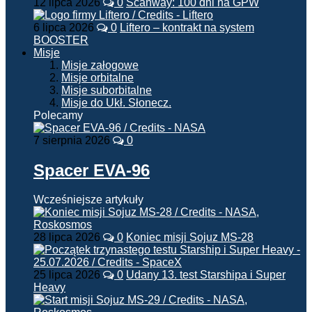
12 lipca 2026
0
Scanway: 100 dni na GPW
6 lipca 2026
0
Liftero – kontrakt na system
BOOSTER
Misje
Misje załogowe
Misje orbitalne
Misje suborbitalne
Misje do Ukł. Słonecz.
Polecamy
7 sierpnia 2026
0
Spacer EVA-96
Wcześniejsze artykuły
28 lipca 2026
0
Koniec misji Sojuz MS-28
25 lipca 2026
0
Udany 13. test Starshipa i Super
Heavy