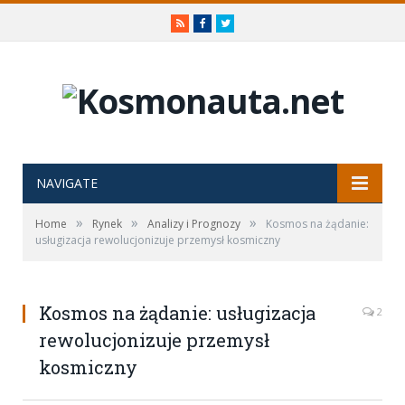
RSS
Facebook
Twitter
NAVIGATE
»
»
»
Home
Rynek
Analizy i Prognozy
Kosmos na żądanie:
usługizacja rewolucjonizuje przemysł kosmiczny
Kosmos na żądanie: usługizacja
2
rewolucjonizuje przemysł
kosmiczny