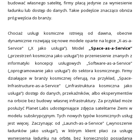
budować własnego satelitę, firmy płacą jedynie za wyniesienie
ładunku lub dostęp do danych. Takie podejście znacząco obniża
próg wejścia do branży.
Chociaż usługi kosmiczne istnieją od dawna, obecnie
dynamicznie rozwijają się nowe modele oparte na logice „X-as-a-
Service” („X jako usługa”). Model
„Space-as-a-Service”
(„przestrzeń kosmiczna jako usługa”) to przeniesienie znanych z
informatyki koncepcji usługowych „Software-as-a-Service”
(„oprogramowanie jako usługa”) do sektora kosmicznego. Firmy
działające w branży kosmicznej oferują, na przykład, „Space-
Infrastructure-as-a-Service” („infrastruktura kosmiczna jako
usługa”): dostęp do danych, przekaźników, albo eksperymentów
na orbicie bez budowy własnej infrastruktury. Za przykład może
posłużyć Planet Labs udostępniające zdjęcia satelitarne Ziemi w
modelu subskrypcyjnym. Tych nowych typów kosmicznych usług
jest więcej. Zaczynając od „Launch-as-a-Service” („wynoszenie
ładunków jako usługa”), w którym klient płaci za usługę
wyniesienia ładunku na orbitę, bez konieczności posiadania