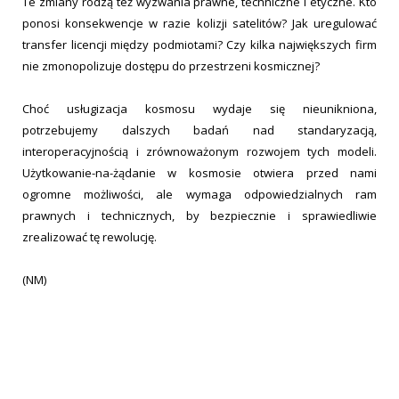
Te zmiany rodzą też wyzwania prawne, techniczne i etyczne. Kto
ponosi konsekwencje w razie kolizji satelitów? Jak uregulować
transfer licencji między podmiotami? Czy kilka największych firm
nie zmonopolizuje dostępu do przestrzeni kosmicznej?
Choć usługizacja kosmosu wydaje się nieunikniona,
potrzebujemy dalszych badań nad standaryzacją,
interoperacyjnością i zrównoważonym rozwojem tych modeli.
Użytkowanie-na-żądanie w kosmosie otwiera przed nami
ogromne możliwości, ale wymaga odpowiedzialnych ram
prawnych i technicznych, by bezpiecznie i sprawiedliwie
zrealizować tę rewolucję.
(NM)