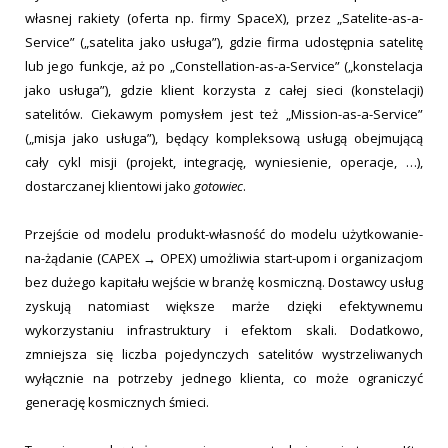
własnej rakiety (oferta np. firmy SpaceX), przez „Satelite-as-a-
Service” („satelita jako usługa”), gdzie firma udostępnia satelitę
lub jego funkcje, aż po „Constellation-as-a-Service” („konstelacja
jako usługa”), gdzie klient korzysta z całej sieci (konstelacji)
satelitów. Ciekawym pomysłem jest też „Mission-as-a-Service”
(„misja jako usługa”), będący kompleksową usługą obejmującą
cały cykl misji (projekt, integrację, wyniesienie, operacje, …),
dostarczanej klientowi jako
gotowiec
.
Przejście od modelu produkt-własność do modelu użytkowanie-
na-żądanie (CAPEX → OPEX) umożliwia start-upom i organizacjom
bez dużego kapitału wejście w branżę kosmiczną. Dostawcy usług
zyskują natomiast większe marże dzięki efektywnemu
wykorzystaniu infrastruktury i efektom skali. Dodatkowo,
zmniejsza się liczba pojedynczych satelitów wystrzeliwanych
wyłącznie na potrzeby jednego klienta, co może ograniczyć
generację kosmicznych śmieci.