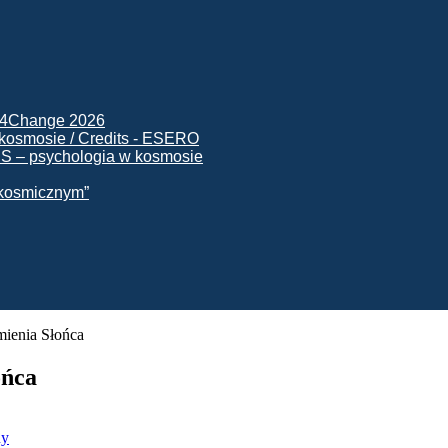
ck4Change 2026
NIS – psychologia w kosmosie
e kosmicznym”
mienia Słońca
ońca
ny