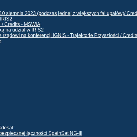
 IRIS2
ą na udział w IRIS2
e
ę bezpiecznej łączności SpainSat NG-III