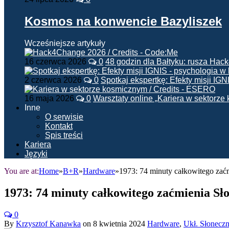
Kosmos na konwencie Bazyliszek
Wcześniejsze artykuły
16 czerwca 2026
0
48 godzin dla Bałtyku: rusza Ha
2 czerwca 2026
0
Spotkaj ekspertkę: Efekty misji IG
16 maja 2026
0
Warsztaty online „Kariera w sektorz
Inne
O serwisie
Kontakt
Spis treści
Kariera
Języki
You are at:
Home
»
B+R
»
Hardware
»
1973: 74 minuty całkowitego zać
1973: 74 minuty całkowitego zaćmienia Sł
0
By
Krzysztof Kanawka
on
8 kwietnia 2024
Hardware
,
Ukł. Słonecz