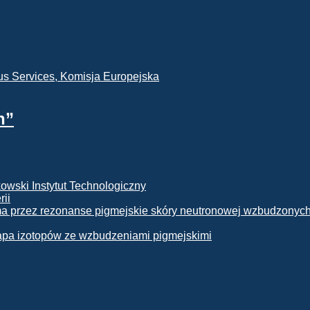
h”
rii
apa izotopów ze wzbudzeniami pigmejskimi