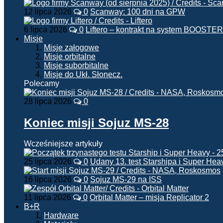
12 lipca 2026
0
Scanway: 100 dni na GPW
6 lipca 2026
0
Liftero – kontrakt na system BOOSTER
Misje
Misje załogowe
Misje orbitalne
Misje suborbitalne
Misje do Ukł. Słonecz.
Polecamy
28 lipca 2026
0
Koniec misji Sojuz MS-28
Wcześniejsze artykuły
25 lipca 2026
0
Udany 13. test Starshipa i Super Hea
16 lipca 2026
0
Sojuz MS-29 na ISS
11 lipca 2026
0
Orbital Matter – misja Replicator 2
B+R
Hardware