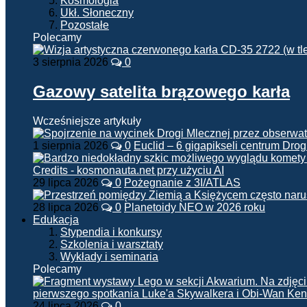
Kosmologia
Ukł. Słoneczny
Pozostałe
Polecamy
3 sierpnia 2026
0
Gazowy satelita brązowego karła
Wcześniejsze artykuły
1 sierpnia 2026
0
Euclid – 6 gigapikseli centrum Drog
29 lipca 2026
0
Pożegnanie z 3I/ATLAS
28 lipca 2026
0
Planetoidy NEO w 2026 roku
Edukacja
Stypendia i konkursy
Szkolenia i warsztaty
Wykłady i seminaria
Polecamy
24 lipca 2026
0