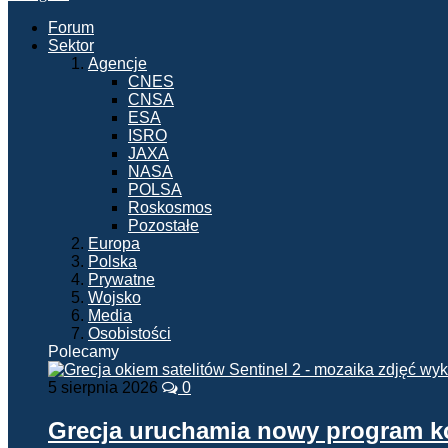
Forum
Sektor
Agencje
CNES
CNSA
ESA
ISRO
JAXA
NASA
POLSA
Roskosmos
Pozostałe
Europa
Polska
Prywatne
Wojsko
Media
Osobistości
Polecamy
5 sierpnia 2026
0
Grecja uruchamia nowy program 