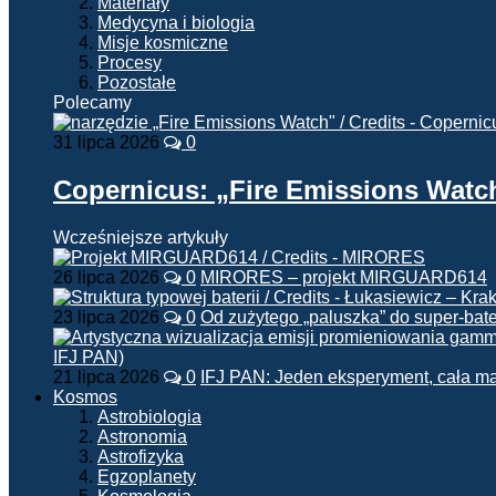
Materiały
Medycyna i biologia
Misje kosmiczne
Procesy
Pozostałe
Polecamy
31 lipca 2026
0
Copernicus: „Fire Emissions Watc
Wcześniejsze artykuły
26 lipca 2026
0
MIRORES – projekt MIRGUARD614
23 lipca 2026
0
Od zużytego „paluszka” do super-bate
21 lipca 2026
0
IFJ PAN: Jeden eksperyment, cała m
Kosmos
Astrobiologia
Astronomia
Astrofizyka
Egzoplanety