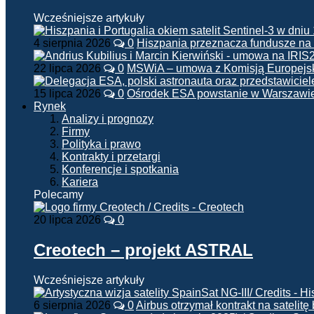
Wcześniejsze artykuły
4 sierpnia 2026
0
Hiszpania przeznacza fundusze na
22 lipca 2026
0
MSWiA – umowa z Komisją Europejsk
15 lipca 2026
0
Ośrodek ESA powstanie w Warszawi
Rynek
Analizy i prognozy
Firmy
Polityka i prawo
Kontrakty i przetargi
Konferencje i spotkania
Kariera
Polecamy
20 lipca 2026
0
Creotech – projekt ASTRAL
Wcześniejsze artykuły
6 sierpnia 2026
0
Airbus otrzymał kontrakt na satelit