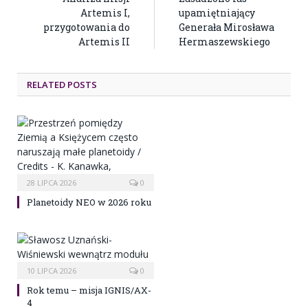
Artemis I,
upamiętniający
przygotowania do
Generała Mirosława
Artemis II
Hermaszewskiego
RELATED POSTS
28 LIPCA 2026
0
Planetoidy NEO w 2026 roku
10 LIPCA 2026
0
Rok temu – misja IGNIS/AX-
4