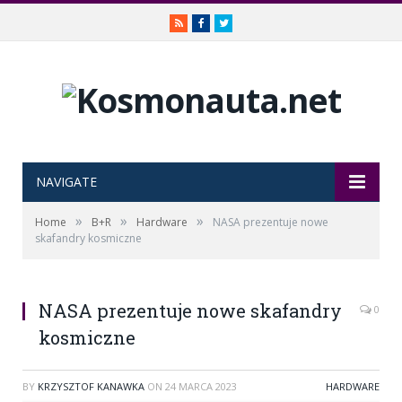
RSS
Facebook
Twitter
NAVIGATE
»
»
»
Home
B+R
Hardware
NASA prezentuje nowe
skafandry kosmiczne
NASA prezentuje nowe skafandry
0
kosmiczne
BY
KRZYSZTOF KANAWKA
ON
24 MARCA 2023
HARDWARE