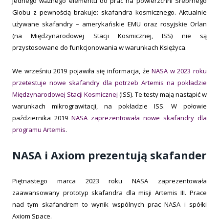
Jednego ważnego elementu do prac na powierzchni Srebrnego
Globu z pewnością brakuje: skafandra kosmicznego. Aktualnie
używane skafandry – amerykańskie EMU oraz rosyjskie Orlan
(na Międzynarodowej Stacji Kosmicznej, ISS) nie są
przystosowane do funkcjonowania w warunkach Księżyca.
We wrześniu 2019 pojawiła się informacja, że
NASA w 2023 roku
przetestuje nowe skafandry dla potrzeb Artemis na pokładzie
Międzynarodowej Stacji Kosmicznej
(ISS). Te testy mają nastąpić w
warunkach mikrograwitacji, na pokładzie ISS. W połowie
października 2019
NASA zaprezentowała nowe skafandry dla
programu Artemis
.
NASA i Axiom prezentują skafander
Piętnastego marca 2023 roku NASA zaprezentowała
zaawansowany prototyp skafandra dla misji Artemis III. Prace
nad tym skafandrem to wynik wspólnych prac NASA i spółki
Axiom Space.