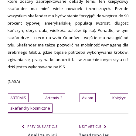
które zostały zaprojektowane dekady temu, ten księżycowy
skafander ma mieć wiele nowinek technicznych. Przede
wszystkim skafander ma być w stanie “przyjąć” do wnętrza do 90
procent typowej amerykańskiej populacji (wzrost, długośc
kończyn, obrys ciała, wielkość palców itp itp). Ponadto, w tym
skafandrze – nieco na wzór Orlanów – wejście ma nastąpić od
tyłu. Skafander ma także pozwolić na mobilność wymaganą dla
Srebrnego Globu, gdzie będzie potrzeba wykonywania kroków,
zginania się, pracy na kolanach itd. – w zupełnie innym stylu niż
dziś jest to wykonywane na ISS.
(NASA)
ARTEMIS
Artemis-3
Axiom
Księżyc
skafandry kosmiczne
PREVIOUS ARTICLE
NEXT ARTICLE
Analiza misji
Zasadzono las