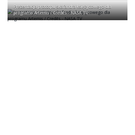
Prezentacja prototpu skafandra księżycowego dla
programu Artemis / Credits - NASA TV