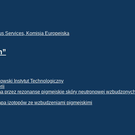
h”
rii
apa izotopów ze wzbudzeniami pigmejskimi