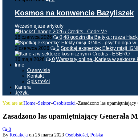
Kosmos na konwencie Bazyliszek
Wcześniejsze artykuły
16 czerwca 2026
0
48 godzin dla Bałtyku: rusza Ha
2 czerwca 2026
0
Spotkaj ekspertkę: Efekty misji IG
16 maja 2026
0
Warsztaty online „Kariera w sektorz
Inne
O serwisie
Kontakt
Spis treści
Kariera
Języki
You are at:
Home
»
Sektor
»
Osobistości
»
Zasadzono las upamiętniając
Zasadzono las upamiętniający Generała 
0
By
Redakcja
on
25 marca 2023
Osobistości
,
Polska