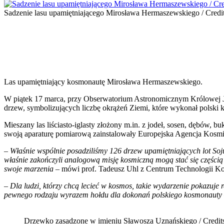
Sadzenie lasu upamiętniającego Mirosława Hermaszewskiego / Cred
Las upamiętniający kosmonautę Mirosława Hermaszewskiego.
W piątek 17 marca, przy Obserwatorium Astronomicznym Królowej J
drzew, symbolizujących liczbę okrążeń Ziemi, które wykonał polski
Mieszany las liściasto-iglasty złożony m.in. z jodeł, sosen, dębó
swoją aparaturę pomiarową zainstalowały Europejska Agencja Kos
– Właśnie wspólnie posadziliśmy 126 drzew upamiętniających lot Soj
właśnie zakończyli analogową misję kosmiczną mogą stać się częścią te
swoje marzenia
– mówi prof. Tadeusz Uhl z Centrum Technologii 
– Dla ludzi, którzy chcą lecieć w kosmos, takie wydarzenie pokazuje r
pewnego rodzaju wyrazem hołdu dla dokonań polskiego kosmonauty
Drzewko zasadzone w imieniu Sławosza Uznańskiego / Credi