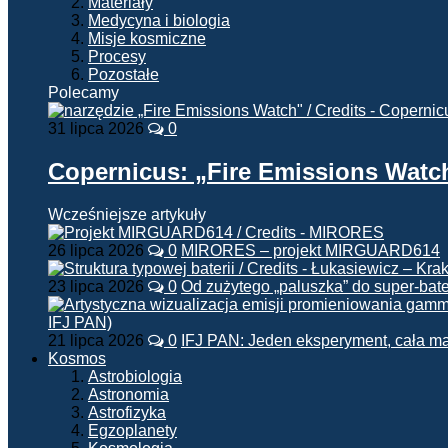
Materiały
Medycyna i biologia
Misje kosmiczne
Procesy
Pozostałe
Polecamy
31 lipca 2026
0
Copernicus: „Fire Emissions Watc
Wcześniejsze artykuły
26 lipca 2026
0
MIRORES – projekt MIRGUARD614
23 lipca 2026
0
Od zużytego „paluszka” do super-bate
21 lipca 2026
0
IFJ PAN: Jeden eksperyment, cała m
Kosmos
Astrobiologia
Astronomia
Astrofizyka
Egzoplanety