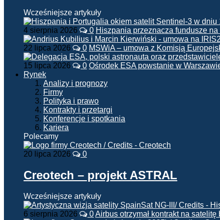
Wcześniejsze artykuły
4 sierpnia 2026
0
Hiszpania przeznacza fundusze na
22 lipca 2026
0
MSWiA – umowa z Komisją Europejsk
15 lipca 2026
0
Ośrodek ESA powstanie w Warszawi
Rynek
Analizy i prognozy
Firmy
Polityka i prawo
Kontrakty i przetargi
Konferencje i spotkania
Kariera
Polecamy
20 lipca 2026
0
Creotech – projekt ASTRAL
Wcześniejsze artykuły
6 sierpnia 2026
0
Airbus otrzymał kontrakt na satelit