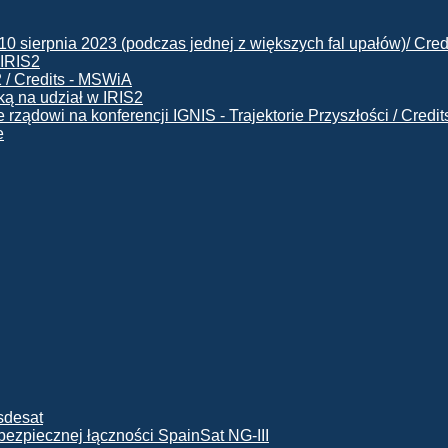
 IRIS2
ą na udział w IRIS2
e
ę bezpiecznej łączności SpainSat NG-III