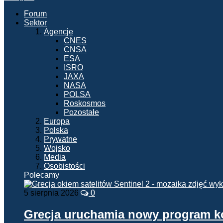
Forum
Sektor
Agencje
CNES
CNSA
ESA
ISRO
JAXA
NASA
POLSA
Roskosmos
Pozostałe
Europa
Polska
Prywatne
Wojsko
Media
Osobistości
Polecamy
5 sierpnia 2026
0
Grecja uruchamia nowy program 