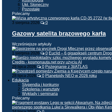
Kosmologia
Ukł. Słoneczny
Pozostałe
Polecamy
3 sierpnia 2026
0
Gazowy satelita brązowego karła
Wcześniejsze artykuły
1 sierpnia 2026
0
Euclid – 6 gigapikseli centrum Drog
29 lipca 2026
0
Pożegnanie z 3I/ATLAS
28 lipca 2026
0
Planetoidy NEO w 2026 roku
Edukacja
Stypendia i konkursy
Szkolenia i warsztaty
Wykłady i seminaria
Polecamy
24 lipca 2026
0