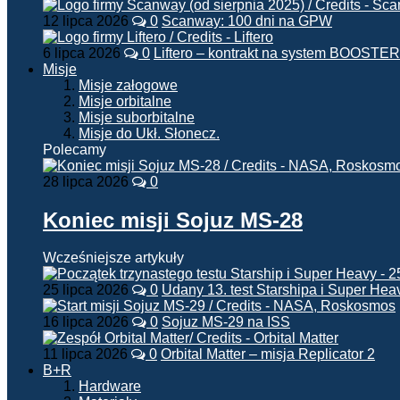
12 lipca 2026
0
Scanway: 100 dni na GPW
6 lipca 2026
0
Liftero – kontrakt na system BOOSTER
Misje
Misje załogowe
Misje orbitalne
Misje suborbitalne
Misje do Ukł. Słonecz.
Polecamy
28 lipca 2026
0
Koniec misji Sojuz MS-28
Wcześniejsze artykuły
25 lipca 2026
0
Udany 13. test Starshipa i Super Hea
16 lipca 2026
0
Sojuz MS-29 na ISS
11 lipca 2026
0
Orbital Matter – misja Replicator 2
B+R
Hardware