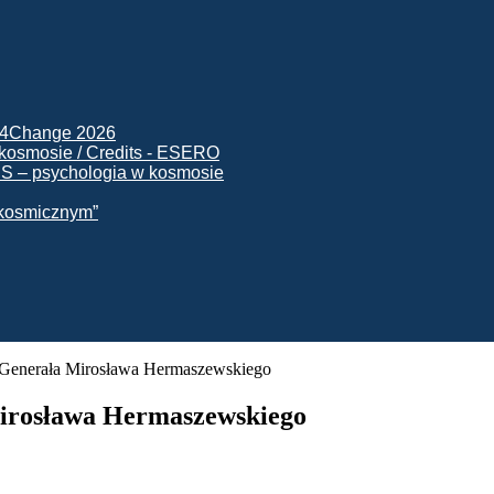
ck4Change 2026
NIS – psychologia w kosmosie
e kosmicznym”
y Generała Mirosława Hermaszewskiego
Mirosława Hermaszewskiego