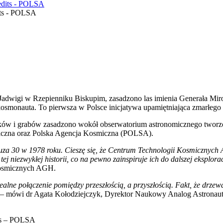
its - POLSA
adwigi w Rzepienniku Biskupim, zasadzono las imienia Generała Mi
 kosmonauta. To pierwsza w Polsce inicjatywa upamiętniająca zmarłe
w, buków i grabów zasadzono wokół obserwatorium astronomicznego two
miczna oraz Polska Agencja Kosmiczna (POLSA).
uza 30 w 1978 roku. Cieszę się, że Centrum Technologii Kosmicznych 
j niezwykłej historii, co na pewno zainspiruje ich do dalszej eksplora
Kosmicznych AGH.
ealne połączenie pomiędzy przeszłością, a przyszłością. Fakt, że drzewa 
– mówi dr Agata Kołodziejczyk, Dyrektor Naukowy Analog Astronaut 
ts – POLSA