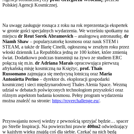
Polskiej Agencji Kosmicznej.
Na uwagę zasługuje rosnąca z roku na rok reprezentacja ekspertek
w gronie gości specjalnych wydarzenia. We wrześniu spotkamy na
miejscu
dr Reut Sorek Abramovich
– analogową astronautkę,
dr
Niamh Shaw
– popularyzatorkę kosmosu oraz nauk STEM i
STEAM, a także dr Illarię Cinelli, ogłoszoną w zeszłym roku przez
włoski dziennik La Repubblica jedną ze 100 kobiet, które zmienią
świat. Dodatkowo podczas transmisji na żywo ze studiem ERC
połączą się m.in.
dr Adriana Marais
opracowująca pierwszą
afrykańską misję kosmiczną na Księżyc,
prof. Thais
Russomano
zajmująca się medycyną lotniczą oraz
Maria
Antonietta Perino
– dyrektor ds. eksploracji gospodarki
kosmicznej i sieci międzynarodowej Thales Alenia Space. Wezmą
udział w debatach poświęconych technologiom przyszłości oraz
różnym aspektom badania kosmosu. Pełny program wydarzenia
można znaleźć na stronie:
https://roverchallenge.eu/
.
Przyswajaniu nowej wiedzy z pewnością sprzyjać będzie… spacer
po Strefie Inspiracji. Na powierzchni prawie
400m2
odwiedzający
w każdym wieku znajdą coś dla siebie. Czekać na nich będą