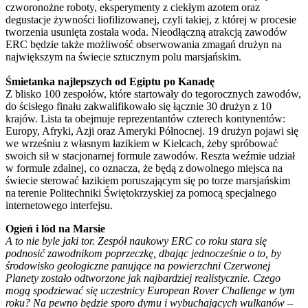
czworonożne roboty, eksperymenty z ciekłym azotem oraz
degustacje żywności liofilizowanej, czyli takiej, z której w procesie
tworzenia usunięta została woda. Nieodłączną atrakcją zawodów
ERC będzie także możliwość obserwowania zmagań drużyn na
największym na świecie sztucznym polu marsjańskim.
Śmietanka najlepszych od Egiptu po Kanadę
Z blisko 100 zespołów, które startowały do tegorocznych zawodów,
do ścisłego finału zakwalifikowało się łącznie 30 drużyn z 10
krajów. Lista ta obejmuje reprezentantów czterech kontynentów:
Europy, Afryki, Azji oraz Ameryki Północnej. 19 drużyn pojawi się
we wrześniu z własnym łazikiem w Kielcach, żeby spróbować
swoich sił w stacjonarnej formule zawodów. Reszta weźmie udział
w formule zdalnej, co oznacza, że będą z dowolnego miejsca na
świecie sterować łazikiem poruszającym się po torze marsjańskim
na terenie Politechniki Świętokrzyskiej za pomocą specjalnego
internetowego interfejsu.
Ogień i lód na Marsie
A to nie byle jaki tor. Zespół naukowy ERC co roku stara się
podnosić zawodnikom poprzeczkę, dbając jednocześnie o to, by
środowisko geologiczne panujące na powierzchni Czerwonej
Planety zostało odtworzone jak najbardziej realistycznie. Czego
mogą spodziewać się uczestnicy European Rover Challenge w tym
roku? Na pewno będzie sporo dymu i wybuchających wulkanów
–