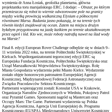
wymienia dr Anna Łosiak, geolożka planetarna, główna
projektantka toru marsjańskiego ERC. I dodaje: –
Obszar, po którym
przemieszcza się robot to wiernie odwzorowane pole na granicy
między wielką prowincją wulkaniczną Elysium a północnymi
równinami Marsa. Badania jasno pokazują, że na terenie tych
równin kiedyś znajdował się ocean. Zatem na miejscu drużyn
byłabym przygotowana na jazdę łazikiem po terenie ukształtowanym
przez ogień i lód. Kto wie, może roboty natrafią nawet na ślad wody
na Marsie?
Finał 8. edycji European Rover Challenge odbędzie się w dniach 9–
11 września 2022 roku, na terenie Politechniki Świętokrzyskiej w
Kielcach. Współorganizatorami tegorocznej edycji ERC są
Europejska Fundacja Kosmiczna, Politechnika Świętokrzyska oraz
Urząd Marszałkowski Województwa Świętokrzyskiego. Rolę
Miasta Gospodarza wydarzenia pełni Miasto Kielce. Wydarzenie
zostało objęte honorowym patronatem Europejskiej Agencji
Kosmicznej, Międzynarodowej Federacji Astronautycznej oraz
Związku Pracodawców Sektora Kosmicznego.
Partnerami wspierającymi zostali: Konsulat USA w Krakowie,
Organizacja Narodów Zjednoczonych w Wiedniu, Pokojowy Patrol
oraz Pyramid Games. Sponsorami nagród są Mastercam oraz
Occupy Mars: The Game. Partnerami wydarzenia są: Polska
Agencja Kosmiczna, Agencja Unii Europejskiej ds. Programu
Kosmicznego (EUSPA), Międzynarodowy Uniwersytet Kosmiczny