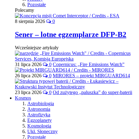
Pozostałe
Polecamy
8 sierpnia 2026
0
Sener – lotne egzemplarze DFP-B2
Wcześniejsze artykuły
31 lipca 2026
0
Copernicus: „Fire Emissions Watch”
26 lipca 2026
0
MIRORES – projekt MIRGUARD614
23 lipca 2026
0
Od zużytego „paluszka” do super-baterii
Kosmos
Astrobiologia
Astronomia
Astrofizyka
Egzoplanety
Kosmologia
Ukł. Słoneczny
Pozostałe