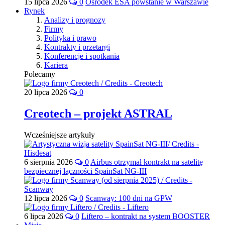
15 lipca 2026
0
Ośrodek ESA powstanie w Warszawie
Rynek
Analizy i prognozy
Firmy
Polityka i prawo
Kontrakty i przetargi
Konferencje i spotkania
Kariera
Polecamy
20 lipca 2026
0
Creotech – projekt ASTRAL
Wcześniejsze artykuły
6 sierpnia 2026
0
Airbus otrzymał kontrakt na satelitę
bezpiecznej łączności SpainSat NG-III
12 lipca 2026
0
Scanway: 100 dni na GPW
6 lipca 2026
0
Liftero – kontrakt na system BOOSTER