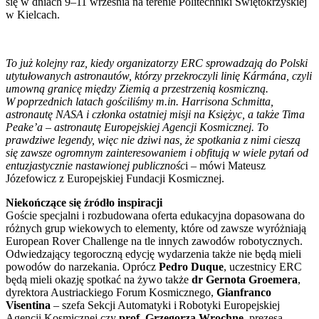
się w dniach 9–11 września na terenie Politechniki Świętokrzyskiej
w Kielcach.
To już kolejny raz, kiedy organizatorzy ERC sprowadzają do Polski
utytułowanych astronautów, którzy przekroczyli linię Kármána, czyli
umowną granicę między Ziemią a przestrzenią kosmiczną.
W poprzednich latach gościliśmy m.in. Harrisona Schmitta,
astronautę NASA i członka ostatniej misji na Księżyc, a także Tima
Peake’a – astronautę Europejskiej Agencji Kosmicznej. To
prawdziwe legendy, więc nie dziwi nas, że spotkania z nimi cieszą
się zawsze ogromnym zainteresowaniem i obfitują w wiele pytań od
entuzjastycznie nastawionej publicznośc
i – mówi Mateusz
Józefowicz z Europejskiej Fundacji Kosmicznej.
Niekończące się źródło inspiracji
Goście specjalni i rozbudowana oferta edukacyjna dopasowana do
różnych grup wiekowych to elementy, które od zawsze wyróżniają
European Rover Challenge na tle innych zawodów robotycznych.
Odwiedzający tegoroczną edycję wydarzenia także nie będą mieli
powodów do narzekania. Oprócz
Pedro Duque
, uczestnicy ERC
będą mieli okazję spotkać na żywo także
dr Gernota Groemera
,
dyrektora Austriackiego Forum Kosmicznego,
Gianfranco
Visentina
– szefa Sekcji Automatyki i Robotyki Europejskiej
Agencji Kosmicznej czy
prof. Grzegorza Wrochnę
, prezesa