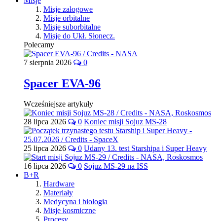
Misje
Misje załogowe
Misje orbitalne
Misje suborbitalne
Misje do Ukł. Słonecz.
Polecamy
7 sierpnia 2026
0
Spacer EVA-96
Wcześniejsze artykuły
28 lipca 2026
0
Koniec misji Sojuz MS-28
25 lipca 2026
0
Udany 13. test Starshipa i Super Heavy
16 lipca 2026
0
Sojuz MS-29 na ISS
B+R
Hardware
Materiały
Medycyna i biologia
Misje kosmiczne
Procesy