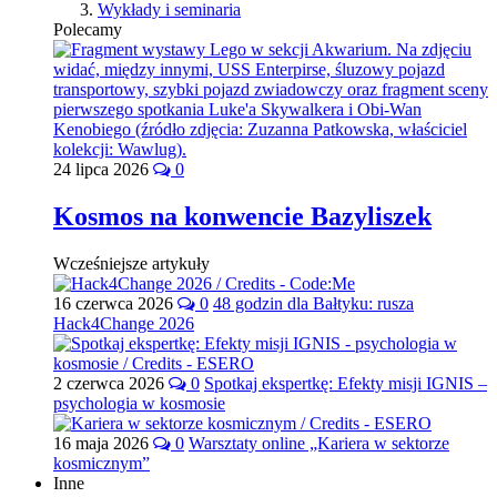
Wykłady i seminaria
Polecamy
24 lipca 2026
0
Kosmos na konwencie Bazyliszek
Wcześniejsze artykuły
16 czerwca 2026
0
48 godzin dla Bałtyku: rusza
Hack4Change 2026
2 czerwca 2026
0
Spotkaj ekspertkę: Efekty misji IGNIS –
psychologia w kosmosie
16 maja 2026
0
Warsztaty online „Kariera w sektorze
kosmicznym”
Inne