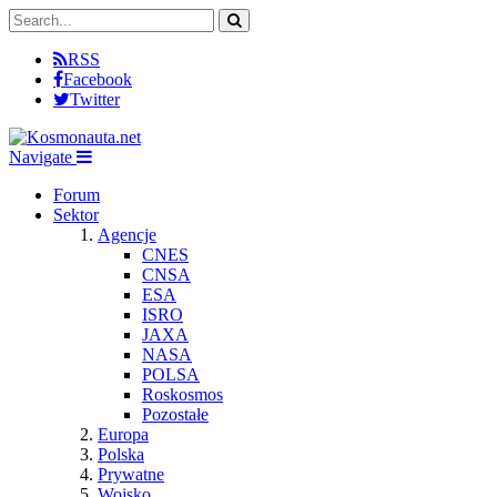
RSS
Facebook
Twitter
Navigate
Forum
Sektor
Agencje
CNES
CNSA
ESA
ISRO
JAXA
NASA
POLSA
Roskosmos
Pozostałe
Europa
Polska
Prywatne
Wojsko