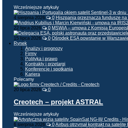
Wcześniejsze artykuły
4 sierpnia 2026
0
Hiszpania przeznacza fundusze na
22 lipca 2026
0
MSWiA – umowa z Komisją Europejsk
15 lipca 2026
0
Ośrodek ESA powstanie w Warszawi
Rynek
Analizy i prognozy
Firmy
Polityka i prawo
Kontrakty i przetargi
Konferencje i spotkania
Kariera
Polecamy
20 lipca 2026
0
Creotech – projekt ASTRAL
Wcześniejsze artykuły
6 sierpnia 2026
0
Airbus otrzymał kontrakt na satelit