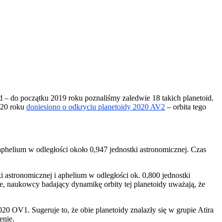
oid – do początku 2019 roku poznaliśmy zaledwie 18 takich planetoid.
020 roku
doniesiono o odkryciu planetoidy 2020 AV2
– orbita tego
aphelium w odległości około 0,947 jednostki astronomicznej. Czas
i astronomicznej i aphelium w odległości ok. 0,800 jednostki
we, naukowcy badający dynamikę orbity tej planetoidy uważają, że
0 OV1. Sugeruje to, że obie planetoidy znalazły się w grupie Atira
enie.