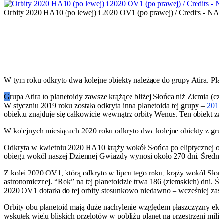
Orbity 2020 HA10 (po lewej) i 2020 OV1 (po prawej) / Credits - N
W tym roku odkryto dwa kolejne obiekty należące do grupy Atira. 
G
rupa Atira to planetoidy zawsze krążące bliżej Słońca niż Ziemia (c
W styczniu 2019 roku została odkryta inna planetoida tej grupy –
20
obiektu znajduje się całkowicie wewnątrz orbity Wenus. Ten obiekt z
W kolejnych miesiącach 2020 roku odkryto dwa kolejne obiekty z g
Odkryta w kwietniu 2020 HA10 krąży wokół Słońca po eliptycznej orb
obiegu wokół naszej Dziennej Gwiazdy wynosi około 270 dni. Średni
Z kolei 2020 OV1, którą odkryto w lipcu tego roku, krąży wokół Słońc
astronomicznej. “Rok” na tej planetoidzie trwa 186 (ziemskich) dni.
2020 OV1 dotarła do tej orbity stosunkowo niedawno – wcześniej zaś
Orbity obu planetoid mają duże nachylenie względem płaszczyzny ekli
wskutek wielu bliskich przelotów w pobliżu planet na przestrzeni mili