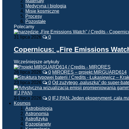
Materiały
Medycyna i biologia
Misje kosmiczne
Procesy
Pozostałe
Polecamy
31 lipca 2026
0
Copernicus: „Fire Emissions Watc
Wcześniejsze artykuły
26 lipca 2026
0
MIRORES – projekt MIRGUARD614
23 lipca 2026
0
Od zużytego „paluszka” do super-bate
21 lipca 2026
0
IFJ PAN: Jeden eksperyment, cała m
Kosmos
Astrobiologia
Astronomia
Astrofizyka
Egzoplanety