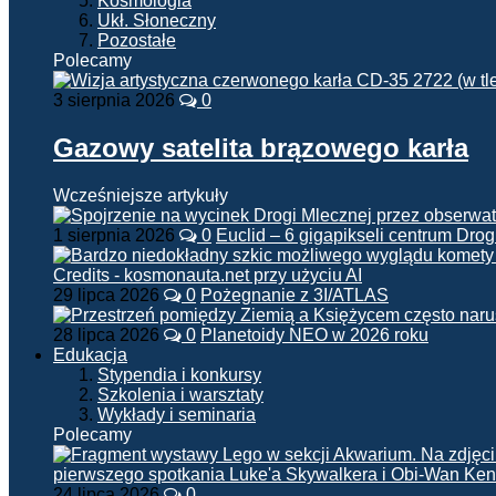
Kosmologia
Ukł. Słoneczny
Pozostałe
Polecamy
3 sierpnia 2026
0
Gazowy satelita brązowego karła
Wcześniejsze artykuły
1 sierpnia 2026
0
Euclid – 6 gigapikseli centrum Drog
29 lipca 2026
0
Pożegnanie z 3I/ATLAS
28 lipca 2026
0
Planetoidy NEO w 2026 roku
Edukacja
Stypendia i konkursy
Szkolenia i warsztaty
Wykłady i seminaria
Polecamy
24 lipca 2026
0