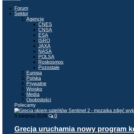
Forum
Sektor
Agencje
CNES
CNSA
ESA
ISRO
JAXA
NASA
POLSA
Roskosmos
Pozostałe
Europa
Polska
Prywatne
Wojsko
Media
Osobistości
Polecamy
5 sierpnia 2026
0
Grecja uruchamia nowy program 