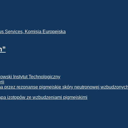
h”
rii
apa izotopów ze wzbudzeniami pigmejskimi