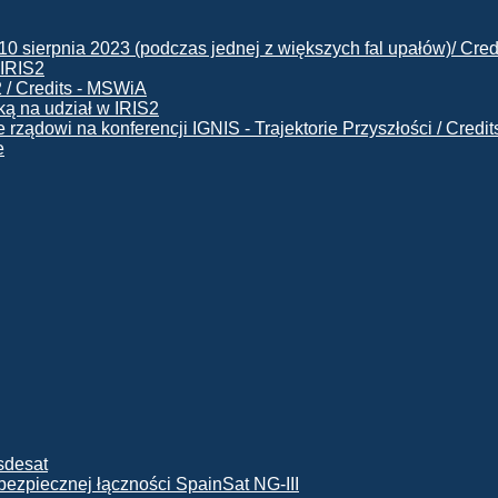
 IRIS2
ą na udział w IRIS2
e
ę bezpiecznej łączności SpainSat NG-III