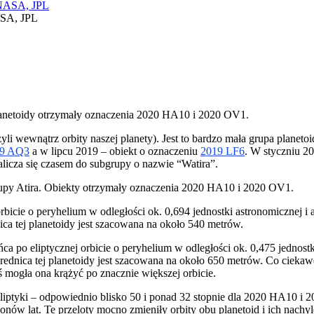
ASA, JPL
Planetoidy otrzymały oznaczenia 2020 HA10 i 2020 OV1.
zyli wewnątrz orbity naszej planety). Jest to bardzo mała grupa planet
19 AQ3
a w lipcu 2019 – obiekt o oznaczeniu
2019 LF6
. W styczniu 2
alicza się czasem do subgrupy o nazwie “Watira”.
rupy Atira. Obiekty otrzymały oznaczenia 2020 HA10 i 2020 OV1.
icie o peryhelium w odległości ok. 0,694 jednostki astronomicznej i 
ca tej planetoidy jest szacowana na około 540 metrów.
a po eliptycznej orbicie o peryhelium w odległości ok. 0,475 jednostk
 Średnica tej planetoidy jest szacowana na około 650 metrów. Co cieka
 mogła ona krążyć po znacznie większej orbicie.
ptyki – odpowiednio blisko 50 i ponad 32 stopnie dla 2020 HA10 i 202
onów lat. Te przeloty mocno zmieniły orbity obu planetoid i ich nachyl