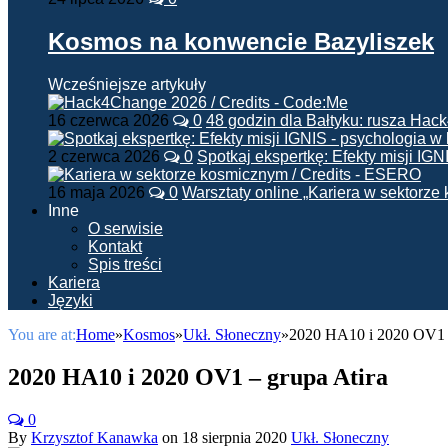
Kosmos na konwencie Bazyliszek
Wcześniejsze artykuły
16 czerwca 2026
0
48 godzin dla Bałtyku: rusza Ha
2 czerwca 2026
0
Spotkaj ekspertkę: Efekty misji IG
16 maja 2026
0
Warsztaty online „Kariera w sektorz
Inne
O serwisie
Kontakt
Spis treści
Kariera
Języki
You are at:
Home
»
Kosmos
»
Ukł. Słoneczny
»
2020 HA10 i 2020 OV1 –
2020 HA10 i 2020 OV1 – grupa Atira
0
By
Krzysztof Kanawka
on
18 sierpnia 2020
Ukł. Słoneczny