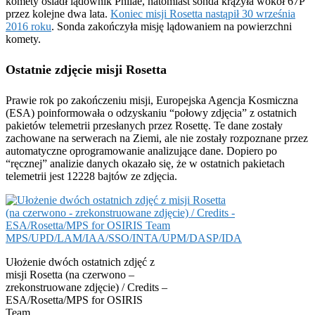
komety osiadł lądownik Philae, natomiast sonda krążyła wokół 67P
przez kolejne dwa lata.
Koniec misji Rosetta nastąpił 30 września
2016 roku
. Sonda zakończyła misję lądowaniem na powierzchni
komety.
Ostatnie zdjęcie misji Rosetta
Prawie rok po zakończeniu misji, Europejska Agencja Kosmiczna
(ESA) poinformowała o odzyskaniu “połowy zdjęcia” z ostatnich
pakietów telemetrii przesłanych przez Rosettę. Te dane zostały
zachowane na serwerach na Ziemi, ale nie zostały rozpoznane przez
automatyczne oprogramowanie analizujące dane. Dopiero po
“ręcznej” analizie danych okazało się, że w ostatnich pakietach
telemetrii jest 12228 bajtów ze zdjęcia.
Ułożenie dwóch ostatnich zdjęć z
misji Rosetta (na czerwono –
zrekonstruowane zdjęcie) / Credits –
ESA/Rosetta/MPS for OSIRIS
Team