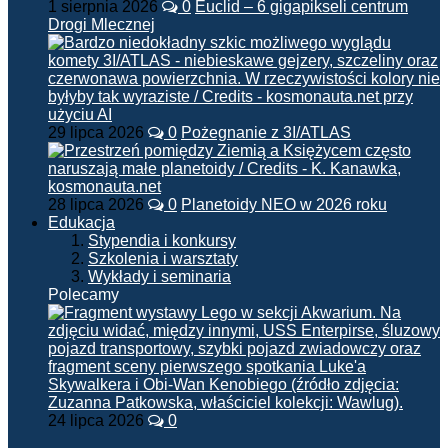
1 sierpnia 2026
0
Euclid – 6 gigapikseli centrum
Drogi Mlecznej
29 lipca 2026
0
Pożegnanie z 3I/ATLAS
28 lipca 2026
0
Planetoidy NEO w 2026 roku
Edukacja
Stypendia i konkursy
Szkolenia i warsztaty
Wykłady i seminaria
Polecamy
24 lipca 2026
0