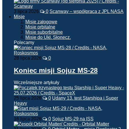
3 lipca 2026
0
Scanway – współpraca z JPL NASA
Misje
Misje załogowe
Misje orbitalne
Misje suborbitalne
Misje do Ukł. Słonecz.
Polecamy
28 lipca 2026
0
Koniec misji Sojuz MS-28
Wcześniejsze artykuły
25 lipca 2026
0
Udany 13. test Starshipa i Super
Heavy
16 lipca 2026
0
Sojuz MS-29 na ISS