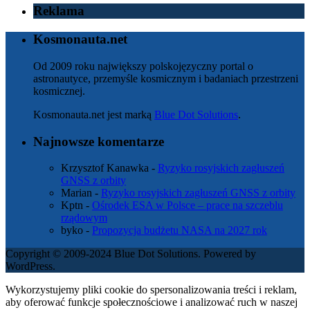
Reklama
Kosmonauta.net
Od 2009 roku największy polskojęzyczny portal o
astronautyce, przemyśle kosmicznym i badaniach przestrzeni
kosmicznej.
Kosmonauta.net jest marką
Blue Dot Solutions
.
Najnowsze komentarze
Krzysztof Kanawka
-
Ryzyko rosyjskich zagłuszeń
GNSS z orbity
Marian
-
Ryzyko rosyjskich zagłuszeń GNSS z orbity
Kptn
-
Ośrodek ESA w Polsce – prace na szczeblu
rządowym
byko
-
Propozycja budżetu NASA na 2027 rok
Copyright © 2009-2024 Blue Dot Solutions. Powered by
WordPress.
Wykorzystujemy pliki cookie do spersonalizowania treści i reklam,
aby oferować funkcje społecznościowe i analizować ruch w naszej