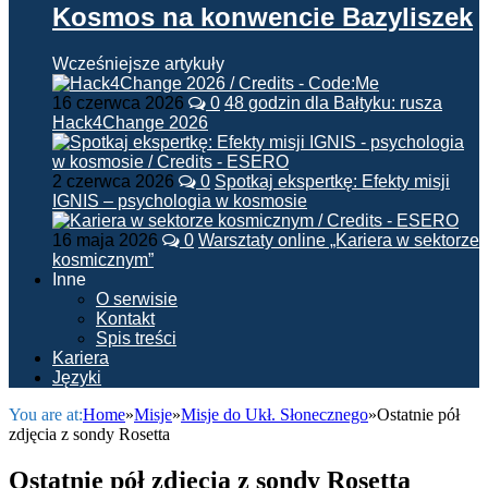
Kosmos na konwencie Bazyliszek
Wcześniejsze artykuły
16 czerwca 2026
0
48 godzin dla Bałtyku: rusza
Hack4Change 2026
2 czerwca 2026
0
Spotkaj ekspertkę: Efekty misji
IGNIS – psychologia w kosmosie
16 maja 2026
0
Warsztaty online „Kariera w sektorze
kosmicznym”
Inne
O serwisie
Kontakt
Spis treści
Kariera
Języki
You are at:
Home
»
Misje
»
Misje do Ukł. Słonecznego
»
Ostatnie pół
zdjęcia z sondy Rosetta
Ostatnie pół zdjęcia z sondy Rosetta