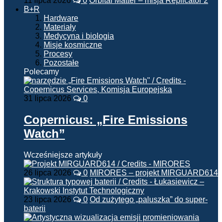
11 lipca 2026
0
Orbital Matter – misja Replicator 2
B+R
Hardware
Materiały
Medycyna i biologia
Misje kosmiczne
Procesy
Pozostałe
Polecamy
31 lipca 2026
0
Copernicus: „Fire Emissions
Watch”
Wcześniejsze artykuły
26 lipca 2026
0
MIRORES – projekt MIRGUARD614
23 lipca 2026
0
Od zużytego „paluszka” do super-
baterii