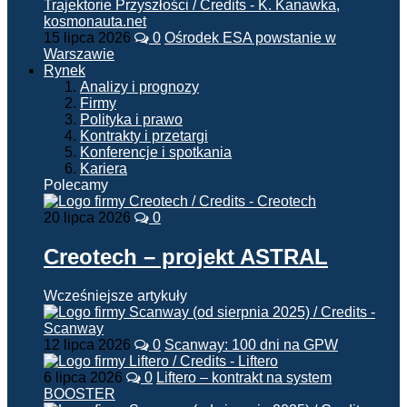
15 lipca 2026
0
Ośrodek ESA powstanie w
Warszawie
Rynek
Analizy i prognozy
Firmy
Polityka i prawo
Kontrakty i przetargi
Konferencje i spotkania
Kariera
Polecamy
20 lipca 2026
0
Creotech – projekt ASTRAL
Wcześniejsze artykuły
12 lipca 2026
0
Scanway: 100 dni na GPW
6 lipca 2026
0
Liftero – kontrakt na system
BOOSTER