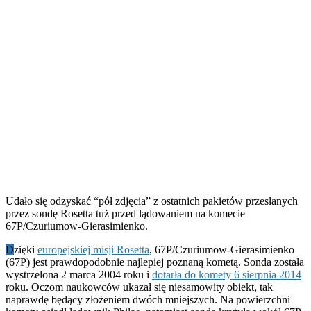
Udało się odzyskać “pół zdjęcia” z ostatnich pakietów przesłanych
przez sondę Rosetta tuż przed lądowaniem na komecie
67P/Czuriumow-Gierasimienko.
D
zięki
europejskiej misji Rosetta
, 67P/Czuriumow-Gierasimienko
(67P) jest prawdopodobnie najlepiej poznaną kometą. Sonda została
wystrzelona 2 marca 2004 roku i
dotarła do komety 6 sierpnia 2014
roku. Oczom naukowców ukazał się niesamowity obiekt, tak
naprawdę będący złożeniem dwóch mniejszych. Na powierzchni