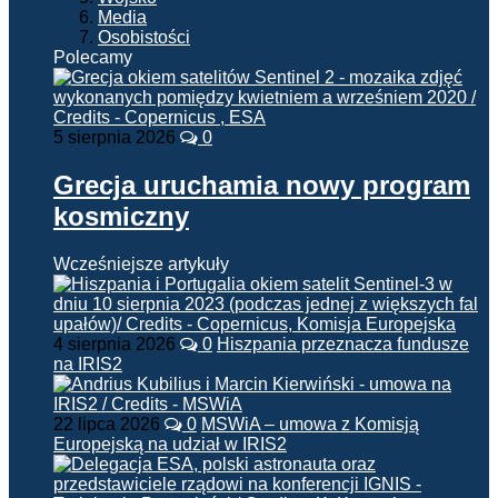
Media
Osobistości
Polecamy
5 sierpnia 2026
0
Grecja uruchamia nowy program
kosmiczny
Wcześniejsze artykuły
4 sierpnia 2026
0
Hiszpania przeznacza fundusze
na IRIS2
22 lipca 2026
0
MSWiA – umowa z Komisją
Europejską na udział w IRIS2