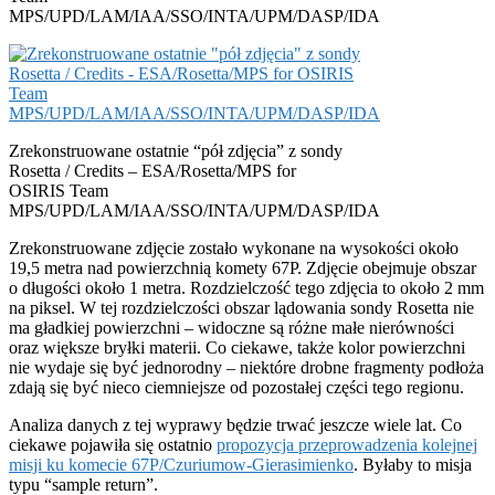
MPS/UPD/LAM/IAA/SSO/INTA/UPM/DASP/IDA
Zrekonstruowane ostatnie “pół zdjęcia” z sondy
Rosetta / Credits – ESA/Rosetta/MPS for
OSIRIS Team
MPS/UPD/LAM/IAA/SSO/INTA/UPM/DASP/IDA
Zrekonstruowane zdjęcie zostało wykonane na wysokości około
19,5 metra nad powierzchnią komety 67P. Zdjęcie obejmuje obszar
o długości około 1 metra. Rozdzielczość tego zdjęcia to około 2 mm
na piksel. W tej rozdzielczości obszar lądowania sondy Rosetta nie
ma gładkiej powierzchni – widoczne są różne małe nierówności
oraz większe bryłki materii. Co ciekawe, także kolor powierzchni
nie wydaje się być jednorodny – niektóre drobne fragmenty podłoża
zdają się być nieco ciemniejsze od pozostałej części tego regionu.
Analiza danych z tej wyprawy będzie trwać jeszcze wiele lat. Co
ciekawe pojawiła się ostatnio
propozycja przeprowadzenia kolejnej
misji ku komecie 67P/Czuriumow-Gierasimienko
. Byłaby to misja
typu “sample return”.