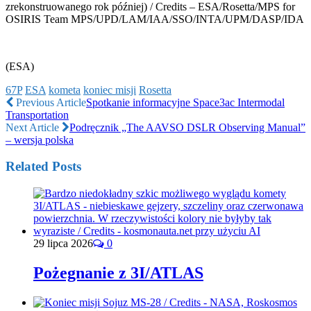
zrekonstruowanego rok później) / Credits – ESA/Rosetta/MPS for
OSIRIS Team MPS/UPD/LAM/IAA/SSO/INTA/UPM/DASP/IDA
(ESA)
67P
ESA
kometa
koniec misji
Rosetta
Previous Article
Spotkanie informacyjne Space3ac Intermodal
Transportation
Next Article
Podręcznik „The AAVSO DSLR Observing Manual”
– wersja polska
Related Posts
29 lipca 2026
0
Pożegnanie z 3I/ATLAS