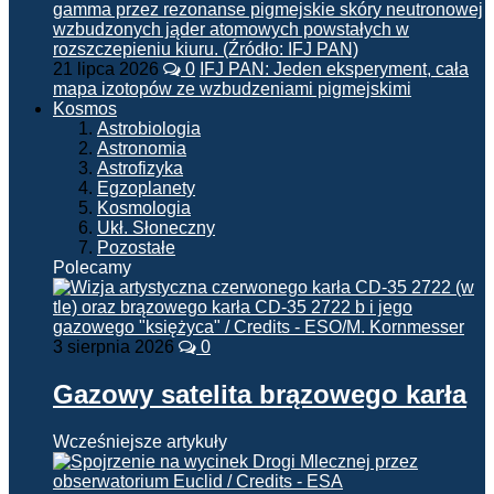
21 lipca 2026
0
IFJ PAN: Jeden eksperyment, cała
mapa izotopów ze wzbudzeniami pigmejskimi
Kosmos
Astrobiologia
Astronomia
Astrofizyka
Egzoplanety
Kosmologia
Ukł. Słoneczny
Pozostałe
Polecamy
3 sierpnia 2026
0
Gazowy satelita brązowego karła
Wcześniejsze artykuły