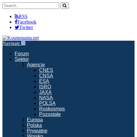
RSS
Facebook
Twitter
Navigate
Forum
Sektor
Agencje
CNES
CNSA
ESA
ISRO
JAXA
NASA
POLSA
Roskosmos
Pozostałe
Europa
Polska
Prywatne
Wojsko