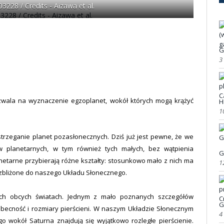
3228 / Credits - Aizawa et al.
G
3
zwala na wyznaczenie egzoplanet, wokół których mogą krążyć
H
1
trzeganie planet pozasłonecznych. Dziś już jest pewne, że we
w planetarnych, w tym również tych małych, bez wątpienia
G
anetarne przybierają różne kształty: stosunkowo mało z nich ma
1
t, zbliżone do naszego Układu Słonecznego.
h obcych światach. Jednym z mało poznanych szczegółów
G
becność i rozmiary pierścieni. W naszym Układzie Słonecznym
4
go wokół Saturna znajdują się wyjątkowo rozległe pierścienie.