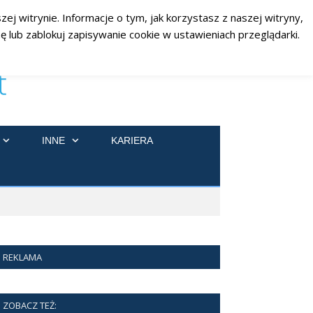
ej witrynie. Informacje o tym, jak korzystasz z naszej witryny,
RSS
Facebook
Twitter
 lub zablokuj zapisywanie cookie w ustawieniach przeglądarki.
INNE
KARIERA
REKLAMA
ZOBACZ TEŻ: