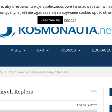
am, aby oferować funkcje społecznościowe i analizować ruch w nasz
ycznym. Jeśli nie zgadzasz się na używanie cookie, opuść stronę
Więcej
Zgadzam się
MISJE
B+R
KOSMOS
EDUKACJA
»
ty
Poszukiwanie pierścieni w danych Keplera
anych Keplera
0
EGZOPLANETY