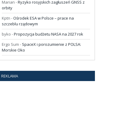
Marian
-
Ryzyko rosyjskich zagłuszeń GNSS z
orbity
Kptn
-
Ośrodek ESA w Polsce – prace na
szczeblu rządowym
byko
-
Propozycja budżetu NASA na 2027 rok
Ergo Sum
-
SpaceX i porozumienie z POLSA:
Morskie Oko
REKLAMA