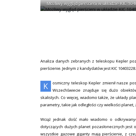
Możliwy wygląd pierścieni w układzie KIC 1040
Analiza danych zebranych z teleskopu Kepler po
pierścienie. Jednym z kandydatów jest KIC 10403228.
osmiczny teleskop Kepler zmienił nasze pos
K
Wszechświecie znajduje się dużo obiektó
skalistych. Co więcej, wiadomo także, że układy pl
parametry, takie jak odległości czy wielkości plane
Wciąż jednak dość mało wiadomo o odkrywanyc
dotyczących dużych planet pozasłonecznych jest o
wszystkie gazowe giganty mają pierścienie, z cze