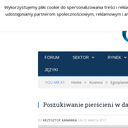
Wykorzystujemy pliki cookie do spersonalizowania treści i rekl
udostępniamy partnerom społecznościowym, reklamowym i analit
FORUM
SEKTOR
RYNEK
JĘZYKI
»
»
YOU ARE AT:
Home
Kosmos
Egzoplane
Poszukiwanie pierścieni w d
BY
KRZYSZTOF KANAWKA
ON
23 MARCA 2017