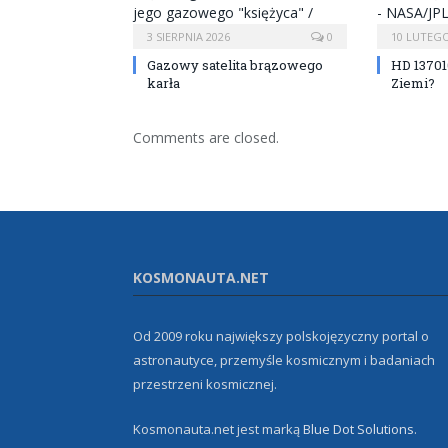
3 SIERPNIA 2026
0
10 LUTEGO
Gazowy satelita brązowego
HD 13701
karła
Ziemi?
Comments are closed.
KOSMONAUTA.NET
Od 2009 roku największy polskojęzyczny portal o
astronautyce, przemyśle kosmicznym i badaniach
przestrzeni kosmicznej.
Kosmonauta.net jest marką
Blue Dot Solutions
.