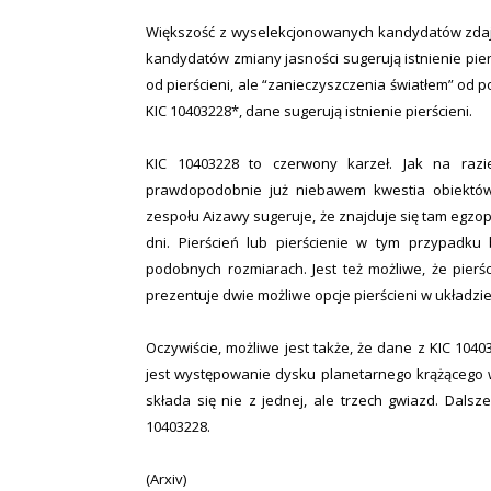
Większość z wyselekcjonowanych kandydatów zdaje 
kandydatów zmiany jasności sugerują istnienie pier
od pierścieni, ale “zanieczyszczenia światłem” od 
KIC 10403228*, dane sugerują istnienie pierścieni.
KIC 10403228 to czerwony karzeł. Jak na razi
prawdopodobnie już niebawem kwestia obiektów 
zespołu Aizawy sugeruje, że znajduje się tam egzo
dni. Pierścień lub pierścienie w tym przypadku
podobnych rozmiarach. Jest też możliwe, że pierści
prezentuje dwie możliwe opcje pierścieni w układzie
Oczywiście, możliwe jest także, że dane z KIC 1040
jest występowanie dysku planetarnego krążącego w
składa się nie z jednej, ale trzech gwiazd. Dals
10403228.
(Arxiv)