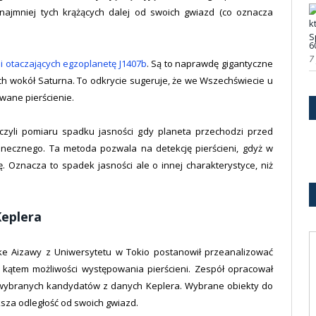
najmniej tych krążących dalej od swoich gwiazd (co oznacza
6
7
i otaczających egzoplanetę J1407b
. Są to naprawdę gigantyczne
ych wokół Saturna. To odkrycie sugeruje, że we Wszechświecie u
wane pierścienie.
czyli pomiaru spadku jasności gdy planeta przechodzi przed
necznego. Ta metoda pozwala na detekcję pierścieni, gdyż w
ę. Oznacza to spadek jasności ale o innej charakterystyce, niż
Keplera
 Aizawy z Uniwersytetu w Tokio postanowił przeanalizować
kątem możliwości występowania pierścieni. Zespół opracował
9 wybranych kandydatów z danych Keplera. Wybrane obiekty do
ksza odległość od swoich gwiazd.