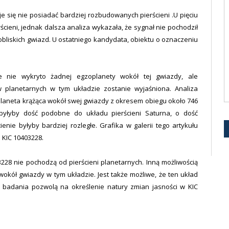
się nie posiadać bardziej rozbudowanych pierścieni .U pięciu
ścieni, jednak dalsza analiza wykazała, że sygnał nie pochodził
pobliskich gwiazd. U ostatniego kandydata, obiektu o oznaczeniu
e nie wykryto żadnej egzoplanety wokół tej gwiazdy, ale
planetarnych w tym układzie zostanie wyjaśniona. Analiza
planeta krążąca wokół swej gwiazdy z okresem obiegu około 746
 byłyby dość podobne do układu pierścieni Saturna, o dość
enie byłyby bardziej rozległe. Grafika w galerii tego artykułu
 KIC 10403228.
3228 nie pochodzą od pierścieni planetarnych. Inną możliwością
okół gwiazdy w tym układzie. Jest także możliwe, że ten układ
ze badania pozwolą na określenie natury zmian jasności w KIC