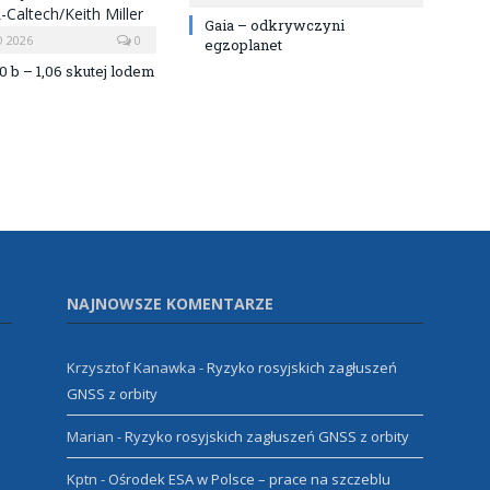
Gaia – odkrywczyni
 2026
0
egzoplanet
0 b – 1,06 skutej lodem
NAJNOWSZE KOMENTARZE
Krzysztof Kanawka
-
Ryzyko rosyjskich zagłuszeń
GNSS z orbity
Marian
-
Ryzyko rosyjskich zagłuszeń GNSS z orbity
Kptn
-
Ośrodek ESA w Polsce – prace na szczeblu