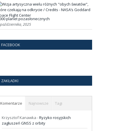
000 planet pozasłonecznych
 października, 2025
FACEBOOK
ZAKŁADKI
Komentarze
Najnowsze
Tagi
Krzysztof Kanawka
-
Ryzyko rosyjskich
zagłuszeń GNSS z orbity