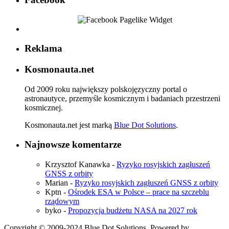
Reklama
Kosmonauta.net
Od 2009 roku największy polskojęzyczny portal o
astronautyce, przemyśle kosmicznym i badaniach przestrzeni
kosmicznej.
Kosmonauta.net jest marką
Blue Dot Solutions
.
Najnowsze komentarze
Krzysztof Kanawka
-
Ryzyko rosyjskich zagłuszeń
GNSS z orbity
Marian
-
Ryzyko rosyjskich zagłuszeń GNSS z orbity
Kptn
-
Ośrodek ESA w Polsce – prace na szczeblu
rządowym
byko
-
Propozycja budżetu NASA na 2027 rok
Copyright © 2009-2024 Blue Dot Solutions. Powered by