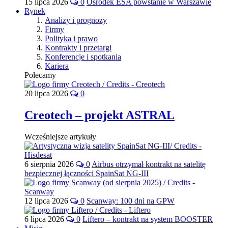
15 lipca 2026
0
Ośrodek ESA powstanie w Warszawie
Rynek
Analizy i prognozy
Firmy
Polityka i prawo
Kontrakty i przetargi
Konferencje i spotkania
Kariera
Polecamy
20 lipca 2026
0
Creotech – projekt ASTRAL
Wcześniejsze artykuły
6 sierpnia 2026
0
Airbus otrzymał kontrakt na satelitę
bezpiecznej łączności SpainSat NG-III
12 lipca 2026
0
Scanway: 100 dni na GPW
6 lipca 2026
0
Liftero – kontrakt na system BOOSTER