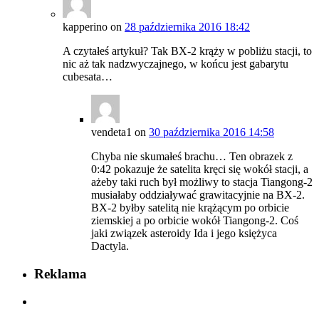
kapperino
on
28 października 2016 18:42
A czytałeś artykuł? Tak BX-2 krąży w pobliżu stacji, to
nic aż tak nadzwyczajnego, w końcu jest gabarytu
cubesata…
vendeta1
on
30 października 2016 14:58
Chyba nie skumałeś brachu… Ten obrazek z
0:42 pokazuje że satelita kręci się wokół stacji, a
ażeby taki ruch był możliwy to stacja Tiangong-2
musiałaby oddziaływać grawitacyjnie na BX-2.
BX-2 byłby satelitą nie krążącym po orbicie
ziemskiej a po orbicie wokół Tiangong-2. Coś
jaki związek asteroidy Ida i jego księżyca
Dactyla.
Reklama