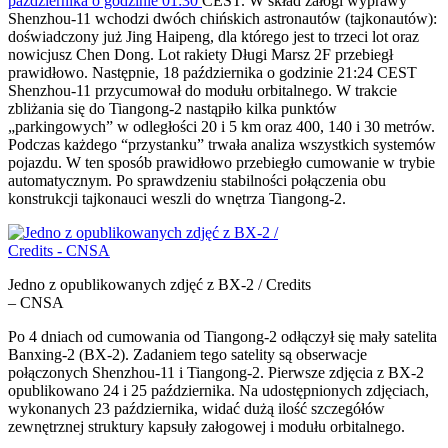
października o godzinie 01:30
CEST. W skład załogi wyprawy
Shenzhou-11 wchodzi dwóch chińskich astronautów (tajkonautów):
doświadczony już Jing Haipeng, dla którego jest to trzeci lot oraz
nowicjusz Chen Dong. Lot rakiety Długi Marsz 2F przebiegł
prawidłowo. Następnie, 18 października o godzinie 21:24 CEST
Shenzhou-11 przycumował do modułu orbitalnego. W trakcie
zbliżania się do Tiangong-2 nastąpiło kilka punktów
„parkingowych” w odległości 20 i 5 km oraz 400, 140 i 30 metrów.
Podczas każdego “przystanku” trwała analiza wszystkich systemów
pojazdu. W ten sposób prawidłowo przebiegło cumowanie w trybie
automatycznym. Po sprawdzeniu stabilności połączenia obu
konstrukcji tajkonauci weszli do wnętrza Tiangong-2.
Jedno z opublikowanych zdjęć z BX-2 / Credits
– CNSA
Po 4 dniach od cumowania od Tiangong-2 odłączył się mały satelita
Banxing-2 (BX-2). Zadaniem tego satelity są obserwacje
połączonych Shenzhou-11 i Tiangong-2. Pierwsze zdjęcia z BX-2
opublikowano 24 i 25 października. Na udostępnionych zdjęciach,
wykonanych 23 października, widać dużą ilość szczegółów
zewnętrznej struktury kapsuły załogowej i modułu orbitalnego.