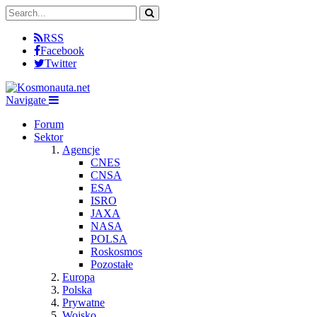
RSS
Facebook
Twitter
Navigate
Forum
Sektor
Agencje
CNES
CNSA
ESA
ISRO
JAXA
NASA
POLSA
Roskosmos
Pozostałe
Europa
Polska
Prywatne
Wojsko