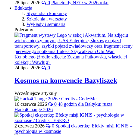
28 lipca 2026
0
Planetoidy NEO w 2026 roku
Edukacja
Stypendia i konkursy
Szkolenia i warsztaty
Wykłady i seminaria
Polecamy
24 lipca 2026
0
Kosmos na konwencie Bazyliszek
Wcześniejsze artykuły
16 czerwca 2026
0
48 godzin dla Bałtyku: rusza
Hack4Change 2026
2 czerwca 2026
0
Spotkaj ekspertkę: Efekty misji IGNIS –
psychologia w kosmosie