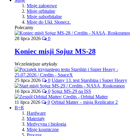
Misje
Misje załogowe
Misje orbitalne
Misje suborbitalne
Misje do Ukł. Słonecz.
Polecamy
28 lipca 2026
0
Koniec misji Sojuz MS-28
Wcześniejsze artykuły
25 lipca 2026
0
Udany 13. test Starshipa i Super Heavy
16 lipca 2026
0
Sojuz MS-29 na ISS
11 lipca 2026
0
Orbital Matter – misja Replicator 2
B+R
Hardware
Materiały
Medycyna i biologia
Misje kosmiczne
Procesy