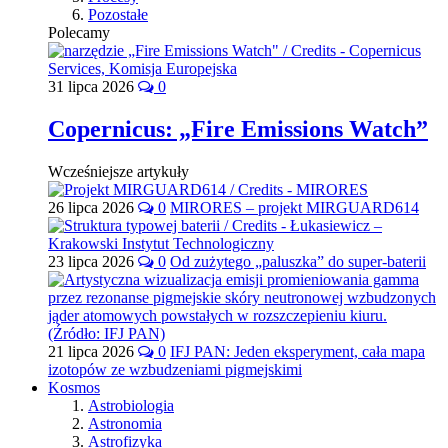
Pozostałe
Polecamy
31 lipca 2026
0
Copernicus: „Fire Emissions Watch”
Wcześniejsze artykuły
26 lipca 2026
0
MIRORES – projekt MIRGUARD614
23 lipca 2026
0
Od zużytego „paluszka” do super-baterii
21 lipca 2026
0
IFJ PAN: Jeden eksperyment, cała mapa
izotopów ze wzbudzeniami pigmejskimi
Kosmos
Astrobiologia
Astronomia
Astrofizyka