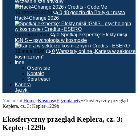
Wcześniejsze artykuły
16 czerwca 2026
0
48 godzin dla Bałtyku: rusza
Hack4Change 2026
2 czerwca 2026
0
Spotkaj ekspertkę: Efekty misji
IGNIS – psychologia w kosmosie
16 maja 2026
0
Warsztaty online „Kariera w sektorze
kosmicznym”
Inne
O serwisie
Kontakt
Spis treści
Kariera
Języki
You are at:
Home
»
Kosmos
»
Egzoplanety
»
Ekosferyczny przegląd
Keplera, cz. 3: Kepler-1229b
Ekosferyczny przegląd Keplera, cz. 3:
Kepler-1229b