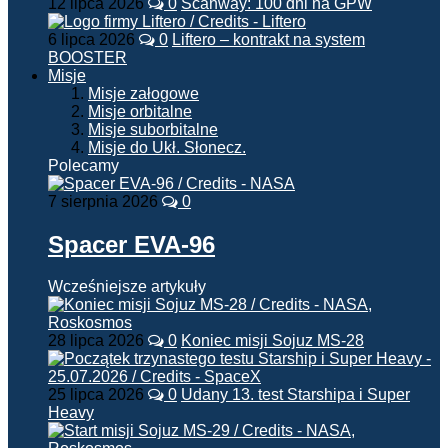
12 lipca 2026
0
Scanway: 100 dni na GPW
6 lipca 2026
0
Liftero – kontrakt na system
BOOSTER
Misje
Misje załogowe
Misje orbitalne
Misje suborbitalne
Misje do Ukł. Słonecz.
Polecamy
7 sierpnia 2026
0
Spacer EVA-96
Wcześniejsze artykuły
28 lipca 2026
0
Koniec misji Sojuz MS-28
25 lipca 2026
0
Udany 13. test Starshipa i Super
Heavy