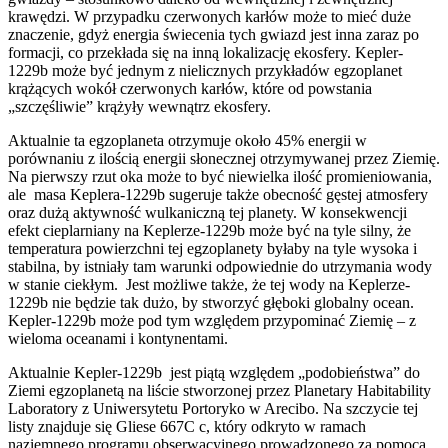
krawędzi. W przypadku czerwonych karłów może to mieć duże
znaczenie, gdyż energia świecenia tych gwiazd jest inna zaraz po
formacji, co przekłada się na inną lokalizację ekosfery. Kepler-
1229b może być jednym z nielicznych przykładów egzoplanet
krążących wokół czerwonych karłów, które od powstania
„szczęśliwie” krążyły wewnątrz ekosfery.
Aktualnie ta egzoplaneta otrzymuje około 45% energii w
porównaniu z ilością energii słonecznej otrzymywanej przez Ziemię.
Na pierwszy rzut oka może to być niewielka ilość promieniowania,
ale masa Keplera-1229b sugeruje także obecność gęstej atmosfery
oraz dużą aktywność wulkaniczną tej planety. W konsekwencji
efekt cieplarniany na Keplerze-1229b może być na tyle silny, że
temperatura powierzchni tej egzoplanety byłaby na tyle wysoka i
stabilna, by istniały tam warunki odpowiednie do utrzymania wody
w stanie ciekłym. Jest możliwe także, że tej wody na Keplerze-
1229b nie będzie tak dużo, by stworzyć głęboki globalny ocean.
Kepler-1229b może pod tym względem przypominać Ziemię – z
wieloma oceanami i kontynentami.
Aktualnie Kepler-1229b jest piątą względem „podobieństwa” do
Ziemi egzoplanetą na liście stworzonej przez Planetary Habitability
Laboratory z Uniwersytetu Portoryko w Arecibo. Na szczycie tej
listy znajduje się Gliese 667C c, który odkryto w ramach
naziemnego programu obserwacyjnego prowadzonego za pomocą