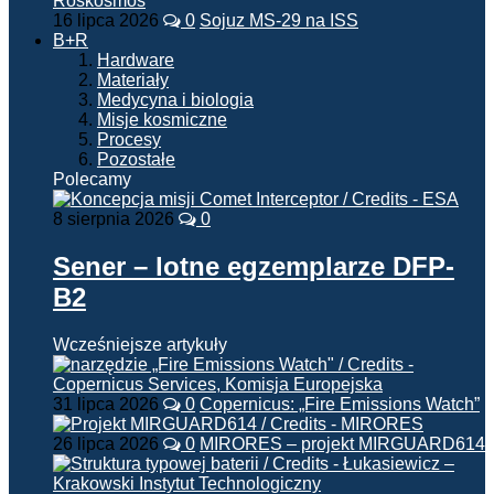
16 lipca 2026
0
Sojuz MS-29 na ISS
B+R
Hardware
Materiały
Medycyna i biologia
Misje kosmiczne
Procesy
Pozostałe
Polecamy
8 sierpnia 2026
0
Sener – lotne egzemplarze DFP-
B2
Wcześniejsze artykuły
31 lipca 2026
0
Copernicus: „Fire Emissions Watch”
26 lipca 2026
0
MIRORES – projekt MIRGUARD614