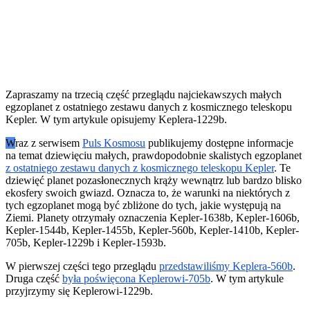
Zapraszamy na trzecią część przeglądu najciekawszych małych
egzoplanet z ostatniego zestawu danych z kosmicznego teleskopu
Kepler. W tym artykule opisujemy Keplera-1229b.
W
raz z serwisem
Puls Kosmosu
publikujemy dostępne informacje
na temat dziewięciu małych, prawdopodobnie skalistych egzoplanet
z ostatniego zestawu danych z kosmicznego teleskopu Kepler
. Te
dziewięć planet pozasłonecznych krąży wewnątrz lub bardzo blisko
ekosfery swoich gwiazd. Oznacza to, że warunki na niektórych z
tych egzoplanet mogą być zbliżone do tych, jakie występują na
Ziemi. Planety otrzymały oznaczenia Kepler-1638b, Kepler-1606b,
Kepler-1544b, Kepler-1455b, Kepler-560b, Kepler-1410b, Kepler-
705b, Kepler-1229b i Kepler-1593b.
W pierwszej części tego przeglądu
przedstawiliśmy Keplera-560b
.
Druga część
była poświęcona Keplerowi-705b
. W tym artykule
przyjrzymy się Keplerowi-1229b.