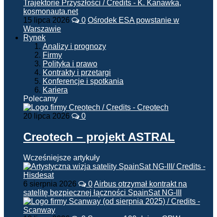
15 lipca 2026
0
Ośrodek ESA powstanie w
Warszawie
Rynek
Analizy i prognozy
Firmy
Polityka i prawo
Kontrakty i przetargi
Konferencje i spotkania
Kariera
Polecamy
20 lipca 2026
0
Creotech – projekt ASTRAL
Wcześniejsze artykuły
6 sierpnia 2026
0
Airbus otrzymał kontrakt na
satelitę bezpiecznej łączności SpainSat NG-III