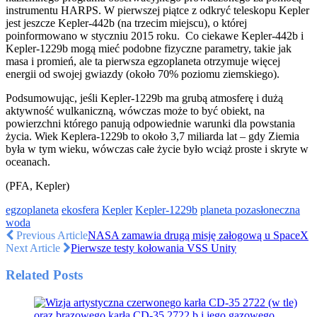
instrumentu HARPS. W pierwszej piątce z odkryć teleskopu Kepler
jest jeszcze Kepler-442b (na trzecim miejscu), o której
poinformowano w styczniu 2015 roku. Co ciekawe Kepler-442b i
Kepler-1229b mogą mieć podobne fizyczne parametry, takie jak
masa i promień, ale ta pierwsza egzoplaneta otrzymuje więcej
energii od swojej gwiazdy (około 70% poziomu ziemskiego).
Podsumowując, jeśli Kepler-1229b ma grubą atmosferę i dużą
aktywność wulkaniczną, wówczas może to być obiekt, na
powierzchni którego panują odpowiednie warunki dla powstania
życia. Wiek Keplera-1229b to około 3,7 miliarda lat – gdy Ziemia
była w tym wieku, wówczas całe życie było wciąż proste i skryte w
oceanach.
(PFA, Kepler)
egzoplaneta
ekosfera
Kepler
Kepler-1229b
planeta pozasłoneczna
woda
Previous Article
NASA zamawia drugą misję załogową u SpaceX
Next Article
Pierwsze testy kołowania VSS Unity
Related Posts