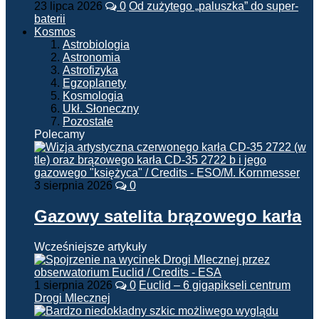
23 lipca 2026
0
Od zużytego „paluszka” do super-
baterii
Kosmos
Astrobiologia
Astronomia
Astrofizyka
Egzoplanety
Kosmologia
Ukł. Słoneczny
Pozostałe
Polecamy
3 sierpnia 2026
0
Gazowy satelita brązowego karła
Wcześniejsze artykuły
1 sierpnia 2026
0
Euclid – 6 gigapikseli centrum
Drogi Mlecznej