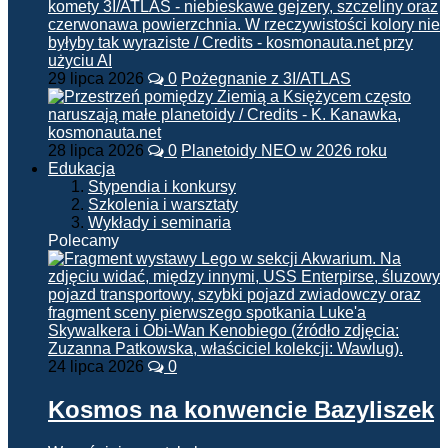
29 lipca 2026
0
Pożegnanie z 3I/ATLAS
28 lipca 2026
0
Planetoidy NEO w 2026 roku
Edukacja
Stypendia i konkursy
Szkolenia i warsztaty
Wykłady i seminaria
Polecamy
24 lipca 2026
0
Kosmos na konwencie Bazyliszek