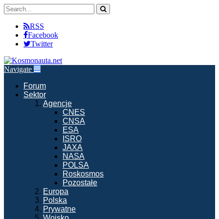
RSS
Facebook
Twitter
Navigate
Forum
Sektor
Agencje
CNES
CNSA
ESA
ISRO
JAXA
NASA
POLSA
Roskosmos
Pozostałe
Europa
Polska
Prywatne
Wojsko