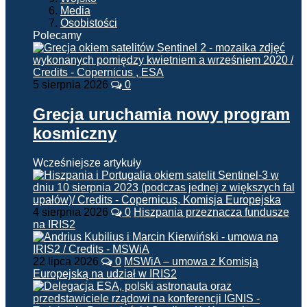
Media
Osobistości
Polecamy
5 sierpnia 2026
0
Grecja uruchamia nowy program
kosmiczny
Wcześniejsze artykuły
4 sierpnia 2026
0
Hiszpania przeznacza fundusze
na IRIS2
22 lipca 2026
0
MSWiA – umowa z Komisją
Europejską na udział w IRIS2