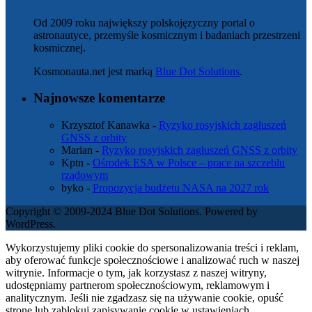
Od 2009 roku największy polskojęzyczny portal o
astronautyce, przemyśle kosmicznym i badaniach przestrzeni
kosmicznej.
Kosmonauta.net jest marką
Blue Dot Solutions
.
Najnowsze komentarze
Krzysztof Kanawka
-
Ryzyko rosyjskich zagłuszeń
GNSS z orbity
Marian
-
Ryzyko rosyjskich zagłuszeń GNSS z orbity
Kptn
-
Ośrodek ESA w Polsce – prace na szczeblu
rządowym
byko
-
Propozycja budżetu NASA na 2027 rok
Copyright © 2009-2024 Blue Dot Solutions. Powered by
WordPress.
Wykorzystujemy pliki cookie do spersonalizowania treści i reklam,
aby oferować funkcje społecznościowe i analizować ruch w naszej
witrynie. Informacje o tym, jak korzystasz z naszej witryny,
udostępniamy partnerom społecznościowym, reklamowym i
analitycznym. Jeśli nie zgadzasz się na używanie cookie, opuść
stronę lub zablokuj zapisywanie cookie w ustawieniach