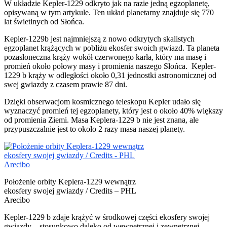
W układzie Kepler-1229 odkryto jak na razie jedną egzoplanetę,
opisywaną w tym artykule. Ten układ planetarny znajduje się 770
lat świetlnych od Słońca.
Kepler-1229b jest najmniejszą z nowo odkrytych skalistych
egzoplanet krążących w pobliżu ekosfer swoich gwiazd. Ta planeta
pozasłoneczna krąży wokół czerwonego karła, który ma masę i
promień około połowy masy i promienia naszego Słońca. Kepler-
1229 b krąży w odległości około 0,31 jednostki astronomicznej od
swej gwiazdy z czasem prawie 87 dni.
Dzięki obserwacjom kosmicznego teleskopu Kepler udało się
wyznaczyć promień tej egzoplanety, który jest o około 40% większy
od promienia Ziemi. Masa Keplera-1229 b nie jest znana, ale
przypuszczalnie jest to około 2 razy masa naszej planety.
Położenie orbity Keplera-1229 wewnątrz
ekosfery swojej gwiazdy / Credits – PHL
Arecibo
Kepler-1229 b zdaje krążyć w środkowej części ekosfery swojej
gwiazdy – stosunkowo daleko od wewnętrznej i zewnętrznej