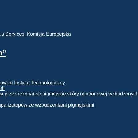
h”
rii
apa izotopów ze wzbudzeniami pigmejskimi