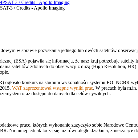
AT-3 / Credits - Apollo Imaging
rządowym w sprawie pozyskania jednego lub dwóch satelitów obserwacj
znej (ESA) pojawiła się informacja, że nasz kraj potrzebuje satelity l
nia satelitów zdolnych do obserwacji z dużą (High Resolution, HR) 
opie.
) ogłosiło konkurs na studium wykonalności systemu EO. NCBR wy
 2015,
WAT zaprezentował wstępne wyniki prac
. W pracach była m.in
zemysłem oraz dostępu do danych dla celów cywilnych.
 dodatkowe prace, których wykonanie zażyczyło sobie Narodowe Centru
. Niemniej jednak toczą się już równoległe działania, zmierzające do