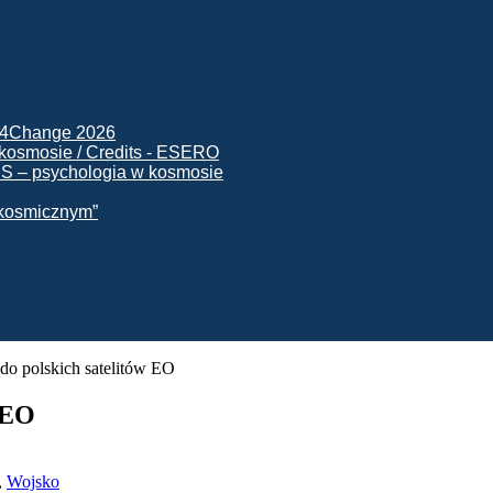
ck4Change 2026
NIS – psychologia w kosmosie
e kosmicznym”
 do polskich satelitów EO
w EO
,
Wojsko