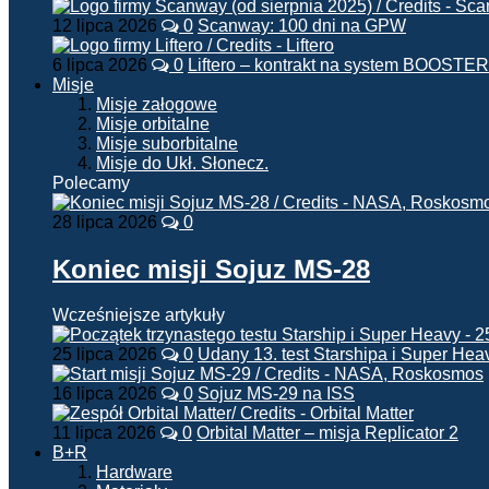
12 lipca 2026
0
Scanway: 100 dni na GPW
6 lipca 2026
0
Liftero – kontrakt na system BOOSTER
Misje
Misje załogowe
Misje orbitalne
Misje suborbitalne
Misje do Ukł. Słonecz.
Polecamy
28 lipca 2026
0
Koniec misji Sojuz MS-28
Wcześniejsze artykuły
25 lipca 2026
0
Udany 13. test Starshipa i Super Hea
16 lipca 2026
0
Sojuz MS-29 na ISS
11 lipca 2026
0
Orbital Matter – misja Replicator 2
B+R
Hardware