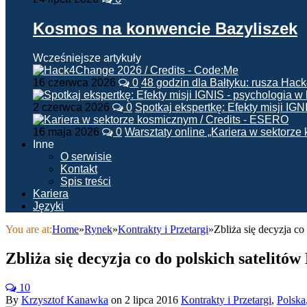
Kosmos na konwencie Bazyliszek
Wcześniejsze artykuły
16 czerwca 2026
0
48 godzin dla Bałtyku: rusza Ha
2 czerwca 2026
0
Spotkaj ekspertkę: Efekty misji IG
16 maja 2026
0
Warsztaty online „Kariera w sektorz
Inne
O serwisie
Kontakt
Spis treści
Kariera
Języki
You are at:
Home
»
Rynek
»
Kontrakty i Przetargi
»
Zbliża się decyzja co
Zbliża się decyzja co do polskich satelitó
10
By
Krzysztof Kanawka
on
2 lipca 2016
Kontrakty i Przetargi
,
Polska