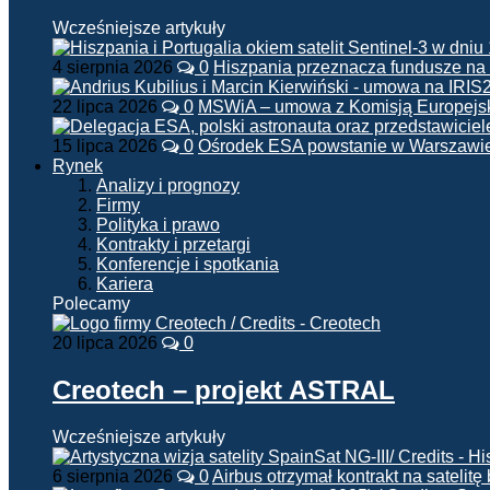
Wcześniejsze artykuły
4 sierpnia 2026
0
Hiszpania przeznacza fundusze na
22 lipca 2026
0
MSWiA – umowa z Komisją Europejsk
15 lipca 2026
0
Ośrodek ESA powstanie w Warszawi
Rynek
Analizy i prognozy
Firmy
Polityka i prawo
Kontrakty i przetargi
Konferencje i spotkania
Kariera
Polecamy
20 lipca 2026
0
Creotech – projekt ASTRAL
Wcześniejsze artykuły
6 sierpnia 2026
0
Airbus otrzymał kontrakt na satelit