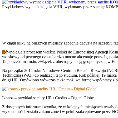
Przykładowy wycinek zdjęcia VHR, wykonany przez satelitę KOMPS
W ciągu kilku najbliższych miesięcy zapadnie decyzja na szczeblu 
R
ównolegle z procesem wejścia Polski do Europejskiej Agencji Kosmic
wojskowy od pewnego czasu bardzo mocno akcentuje potrzebę posiada
Ta potrzeba ma m.in. związek z obecną sytuacją geopolityczną w Eur
Na początku 2014 roku Narodowe Centrum Badań i Rozwoju (NCBR
Techniczną (WAT) do realizacji tego studium. Rok później, 19 marca
drugi HR. Omówiono wówczas także możliwą formę współpracy z pr
Ikonos – przykład satelity HR / Credits – Digital Globe
Z dostępnych informacji wynika, że w kolejnych miesiącach trwały
wykonalności zostało zakończone i w pełni zaakceptowane przez NCBR