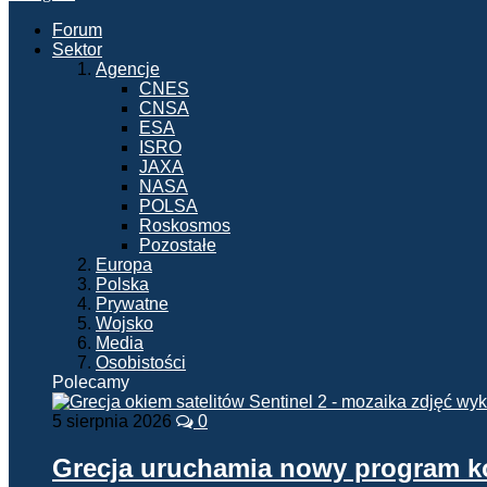
Forum
Sektor
Agencje
CNES
CNSA
ESA
ISRO
JAXA
NASA
POLSA
Roskosmos
Pozostałe
Europa
Polska
Prywatne
Wojsko
Media
Osobistości
Polecamy
5 sierpnia 2026
0
Grecja uruchamia nowy program 