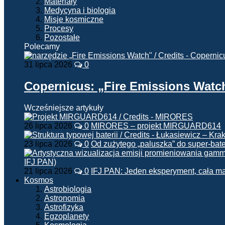
Materiały
Medycyna i biologia
Misje kosmiczne
Procesy
Pozostałe
Polecamy
31 lipca 2026
0
Copernicus: „Fire Emissions Watc
Wcześniejsze artykuły
26 lipca 2026
0
MIRORES – projekt MIRGUARD614
23 lipca 2026
0
Od zużytego „paluszka” do super-bate
21 lipca 2026
0
IFJ PAN: Jeden eksperyment, cała m
Kosmos
Astrobiologia
Astronomia
Astrofizyka
Egzoplanety