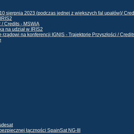
 IRIS2
ą na udział w IRIS2
e
ę bezpiecznej łączności SpainSat NG-III