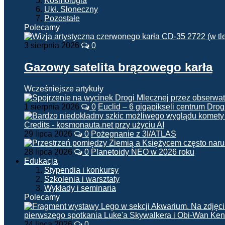
Kosmologia
Ukł. Słoneczny
Pozostałe
Polecamy
3 sierpnia 2026
0
Gazowy satelita brązowego karła
Wcześniejsze artykuły
1 sierpnia 2026
0
Euclid – 6 gigapikseli centrum Drog
29 lipca 2026
0
Pożegnanie z 3I/ATLAS
28 lipca 2026
0
Planetoidy NEO w 2026 roku
Edukacja
Stypendia i konkursy
Szkolenia i warsztaty
Wykłady i seminaria
Polecamy
24 lipca 2026
0