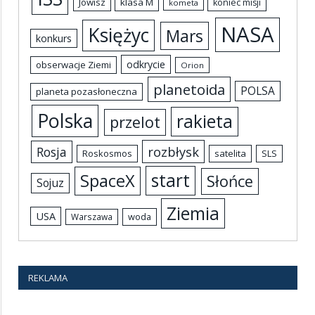
Jowisz
klasa M
koniec misji
kometa
NASA
Księżyc
Mars
konkurs
odkrycie
obserwacje Ziemi
Orion
planetoida
POLSA
planeta pozasłoneczna
Polska
rakieta
przelot
rozbłysk
Rosja
Roskosmos
satelita
SLS
start
SpaceX
Słońce
Sojuz
Ziemia
USA
woda
Warszawa
REKLAMA