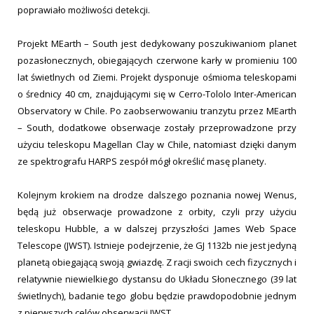
poprawiało możliwości detekcji.
Projekt MEarth – South jest dedykowany poszukiwaniom planet
pozasłonecznych, obiegających czerwone karły w promieniu 100
lat świetlnych od Ziemi. Projekt dysponuje ośmioma teleskopami
o średnicy 40 cm, znajdującymi się w Cerro-Tololo Inter-American
Observatory w Chile. Po zaobserwowaniu tranzytu przez MEarth
– South, dodatkowe obserwacje zostały przeprowadzone przy
użyciu teleskopu Magellan Clay w Chile, natomiast dzięki danym
ze spektrografu HARPS zespół mógł określić masę planety.
Kolejnym krokiem na drodze dalszego poznania nowej Wenus,
będą już obserwacje prowadzone z orbity, czyli przy użyciu
teleskopu Hubble, a w dalszej przyszłości James Web Space
Telescope (JWST). Istnieje podejrzenie, że GJ 1132b nie jest jedyną
planetą obiegającą swoją gwiazdę. Z racji swoich cech fizycznych i
relatywnie niewielkiego dystansu do Układu Słonecznego (39 lat
świetlnych), badanie tego globu będzie prawdopodobnie jednym
z pierwszych celów obserwacji JWST.