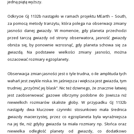
jedną piątą wyższy.
Odkrycie GJ 1132b nastąpiło w ramach projektu MEarth – South,
za pomocą metody tranzytu, która polega na obserwacji zmiany
jasności danej gwiazdy. W momencie, gdy planeta przechodzi
przed tarczą gwiazdy od strony obserwatora, jasność gwiazdy
obniża się, by ponownie wzrosnąć, gdy planeta schowa się za
gwiazdą. Na podstawie wielkości zmiany jasności, można
oszacować rozmiary egzoplanety.
Obserwacja zmian jasności jest o tyle trudna, o ile amplituda tych
wahań jest zwykle niska. Im jaśniejsza i większa jest gwiazda, tym
trudniej „przyćmić jej blask”. Nic też dziwnego, że znacznie łatwiej
jest zaobserwować gazowe olbrzymy podobne do Jowisza niż
niewielkich rozmiarów skaliste globy. W przypadku GJ 1132b
nastąpiły dwa kluczowe czynniki: stosunkowo mała średnica
gwiazdy macierzystej, przez co egzoplaneta była wyraźniejsza
na jej tle, niż gdyby gwiazda ta miała rozmiary np. Słońca oraz
niewielka odległość planety od gwiazdy, co dodatkowo