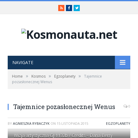
RSS
Facebook
Twitter
NAVIGATE
»
»
»
Home
Kosmos
Egzoplanety
Tajemnice
pozasłonecznej Wenus
Tajemnice pozasłonecznej Wenus
0
BY
AGNIESZKA RYBACZYK
ON
15 LISTOPADA 2015
EGZOPLANETY
Wizja artystyczna GJ 1132b / Credits - Dana Berry