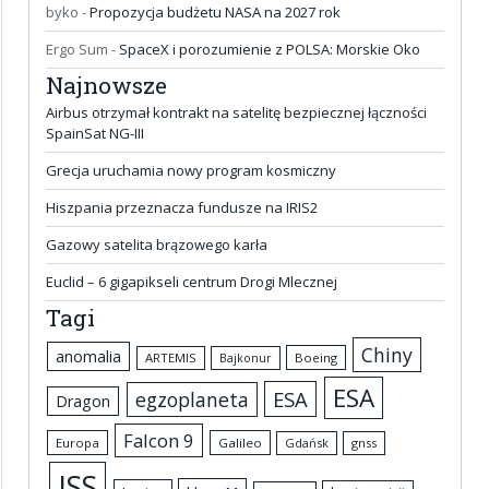
byko
-
Propozycja budżetu NASA na 2027 rok
Ergo Sum
-
SpaceX i porozumienie z POLSA: Morskie Oko
Najnowsze
Airbus otrzymał kontrakt na satelitę bezpiecznej łączności
SpainSat NG-III
Grecja uruchamia nowy program kosmiczny
Hiszpania przeznacza fundusze na IRIS2
Gazowy satelita brązowego karła
Euclid – 6 gigapikseli centrum Drogi Mlecznej
Tagi
Chiny
anomalia
ARTEMIS
Boeing
Bajkonur
ESA
ESA
egzoplaneta
Dragon
Falcon 9
Europa
Galileo
Gdańsk
gnss
ISS