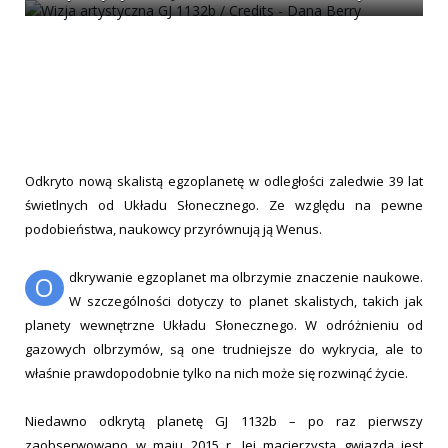
Odkryto nową skalistą egzoplanetę w odległości zaledwie 39 lat
świetlnych od Układu Słonecznego. Ze względu na pewne
podobieństwa, naukowcy przyrównują ją Wenus.
dkrywanie egzoplanet ma olbrzymie znaczenie naukowe.
O
W szczególności dotyczy to planet skalistych, takich jak
planety wewnętrzne Układu Słonecznego. W odróżnieniu od
gazowych olbrzymów, są one trudniejsze do wykrycia, ale to
właśnie prawdopodobnie tylko na nich może się rozwinąć życie.
Niedawno odkrytą planetę GJ 1132b – po raz pierwszy
zaobserwowano w maju 2015 r. Jej macierzystą gwiazdą jest