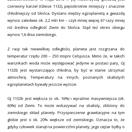
czerwony karzeł (Gliese 1132), pięciokrotnie mniejszy i znacznie
chłodniejszy od Słońca. Dystans między egzoplanetą a gwiazdą
wynosi zaledwie ok. 2,2 mln km – czyli mniej więcej 67 razy mniej
niż średnia odległość Ziemi do Słońca. Stąd też okres obiegu
wynosi 1,6 dnia ziemskiego.
Z racji tak niewielkiej odległości, planeta jest rozgrzana do
temperatur rzędu 200 – 250 stopni Celsjusza. Mimo że, w takich
warunkach woda może występować jedynie w postaci pary, GJ
1132b jest wystarczająco chłodna, by być w stanie utrzymać
atmosferę. Temperatury na innych, poznanych skalistych
egzoplanetach bywały jeszcze wyższe.
GJ 1132b jest większa (o ok. 16%) i wyraźnie masywniejsza (ok.
60%) od Ziemi. To może wskazywać na skalisty, zbliżony do
ziemskiego skład planety. Przyspieszenie grawitacyjne na tym
globie jest o ok. 20% większe od ziemskiego. Oznacza to, że
gdyby człowiek stanął na powierzchni planety, jego ciężar byłby o