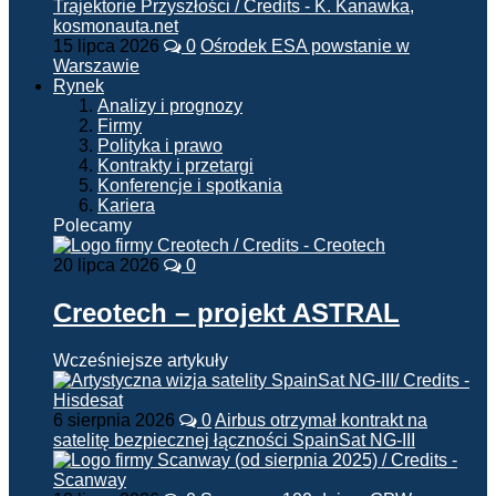
15 lipca 2026
0
Ośrodek ESA powstanie w
Warszawie
Rynek
Analizy i prognozy
Firmy
Polityka i prawo
Kontrakty i przetargi
Konferencje i spotkania
Kariera
Polecamy
20 lipca 2026
0
Creotech – projekt ASTRAL
Wcześniejsze artykuły
6 sierpnia 2026
0
Airbus otrzymał kontrakt na
satelitę bezpiecznej łączności SpainSat NG-III