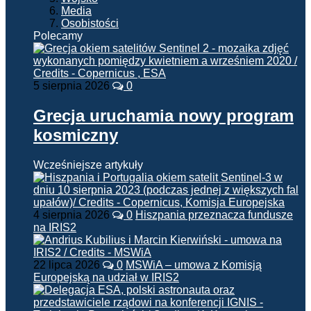
Media
Osobistości
Polecamy
5 sierpnia 2026
0
Grecja uruchamia nowy program
kosmiczny
Wcześniejsze artykuły
4 sierpnia 2026
0
Hiszpania przeznacza fundusze
na IRIS2
22 lipca 2026
0
MSWiA – umowa z Komisją
Europejską na udział w IRIS2