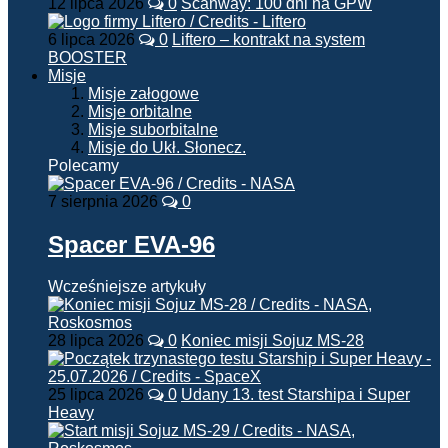
12 lipca 2026
0
Scanway: 100 dni na GPW
6 lipca 2026
0
Liftero – kontrakt na system
BOOSTER
Misje
Misje załogowe
Misje orbitalne
Misje suborbitalne
Misje do Ukł. Słonecz.
Polecamy
7 sierpnia 2026
0
Spacer EVA-96
Wcześniejsze artykuły
28 lipca 2026
0
Koniec misji Sojuz MS-28
25 lipca 2026
0
Udany 13. test Starshipa i Super
Heavy