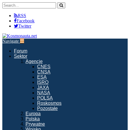
RSS
Facebook
Twitter
Navigate
Forum
Sektor
Agencje
CNES
CNSA
ESA
ISRO
JAXA
NASA
POLSA
Roskosmos
Pozostałe
Europa
Polska
Prywatne
Wojsko