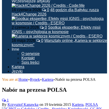
Wcześniejsze artykuły
16 czerwca 2026
0
48 godzin dla Bałtyku: rusza
Hack4Change 2026
2 czerwca 2026
0
Spotkaj ekspertkę: Efekty misji
IGNIS – psychologia w kosmosie
16 maja 2026
0
Warsztaty online „Kariera w sektorze
kosmicznym”
Inne
O serwisie
Kontakt
Spis treści
Kariera
Języki
You are at:
Home
»
Rynek
»
Kariera
»
Nabór na prezesa POLSA
Nabór na prezesa POLSA
1
By
Krzysztof Kanawka
on
19 kwietnia 2015
Kariera
,
POLSA