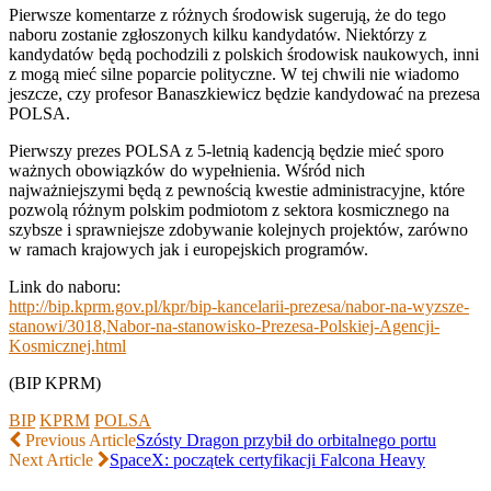
Pierwsze komentarze z różnych środowisk sugerują, że do tego
naboru zostanie zgłoszonych kilku kandydatów. Niektórzy z
kandydatów będą pochodzili z polskich środowisk naukowych, inni
z mogą mieć silne poparcie polityczne. W tej chwili nie wiadomo
jeszcze, czy profesor Banaszkiewicz będzie kandydować na prezesa
POLSA.
Pierwszy prezes POLSA z 5-letnią kadencją będzie mieć sporo
ważnych obowiązków do wypełnienia. Wśród nich
najważniejszymi będą z pewnością kwestie administracyjne, które
pozwolą różnym polskim podmiotom z sektora kosmicznego na
szybsze i sprawniejsze zdobywanie kolejnych projektów, zarówno
w ramach krajowych jak i europejskich programów.
Link do naboru:
http://bip.kprm.gov.pl/kpr/bip-kancelarii-prezesa/nabor-na-wyzsze-
stanowi/3018,Nabor-na-stanowisko-Prezesa-Polskiej-Agencji-
Kosmicznej.html
(BIP KPRM)
BIP
KPRM
POLSA
Previous Article
Szósty Dragon przybił do orbitalnego portu
Next Article
SpaceX: początek certyfikacji Falcona Heavy