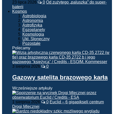
23 lipca 2026
0
Od zużytego „paluszka” do super-
baterii
Kosmos
Astrobiologia
Astronomia
Astrofizyka
Egzoplanety
Kosmologia
Ukł. Słoneczny
Pozostałe
Polecamy
3 sierpnia 2026
0
Gazowy satelita brązowego karła
Wcześniejsze artykuły
1 sierpnia 2026
0
Euclid – 6 gigapikseli centrum
Drogi Mlecznej