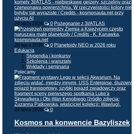
29 lipca 2026
0
Pożegnanie z 3I/ATLAS
28 lipca 2026
0
Planetoidy NEO w 2026 roku
Edukacja
Stypendia i konkursy
Szkolenia i warsztaty
Wykłady i seminaria
Polecamy
24 lipca 2026
0
Kosmos na konwencie Bazyliszek