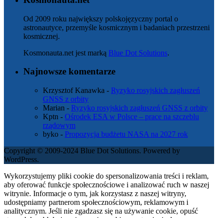
Od 2009 roku największy polskojęzyczny portal o
astronautyce, przemyśle kosmicznym i badaniach przestrzeni
kosmicznej.
Kosmonauta.net jest marką
Blue Dot Solutions
.
Najnowsze komentarze
Krzysztof Kanawka
-
Ryzyko rosyjskich zagłuszeń
GNSS z orbity
Marian
-
Ryzyko rosyjskich zagłuszeń GNSS z orbity
Kptn
-
Ośrodek ESA w Polsce – prace na szczeblu
rządowym
byko
-
Propozycja budżetu NASA na 2027 rok
Copyright © 2009-2024 Blue Dot Solutions. Powered by
WordPress.
Wykorzystujemy pliki cookie do spersonalizowania treści i reklam,
aby oferować funkcje społecznościowe i analizować ruch w naszej
witrynie. Informacje o tym, jak korzystasz z naszej witryny,
udostępniamy partnerom społecznościowym, reklamowym i
analitycznym. Jeśli nie zgadzasz się na używanie cookie, opuść