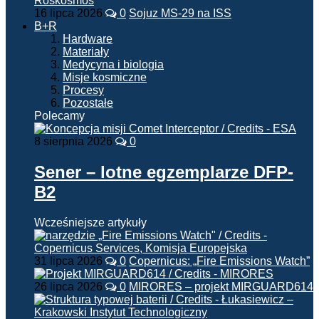
16 lipca 2026
0
Sojuz MS-29 na ISS
B+R
Hardware
Materiały
Medycyna i biologia
Misje kosmiczne
Procesy
Pozostałe
Polecamy
8 sierpnia 2026
0
Sener – lotne egzemplarze DFP-
B2
Wcześniejsze artykuły
31 lipca 2026
0
Copernicus: „Fire Emissions Watch”
26 lipca 2026
0
MIRORES – projekt MIRGUARD614