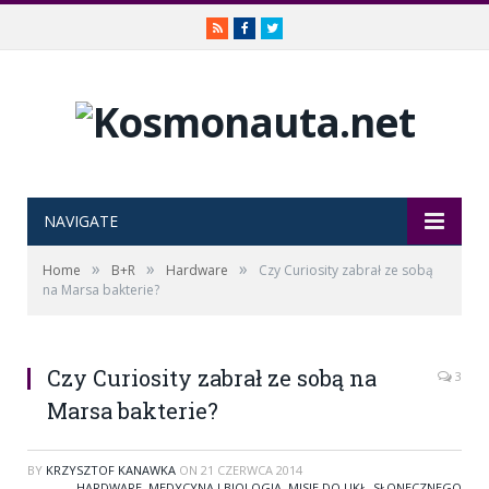
RSS
Facebook
Twitter
NAVIGATE
»
»
»
Home
B+R
Hardware
Czy Curiosity zabrał ze sobą
na Marsa bakterie?
Czy Curiosity zabrał ze sobą na
3
Marsa bakterie?
BY
KRZYSZTOF KANAWKA
ON
21 CZERWCA 2014
HARDWARE
,
MEDYCYNA I BIOLOGIA
,
MISJE DO UKŁ. SŁONECZNEGO