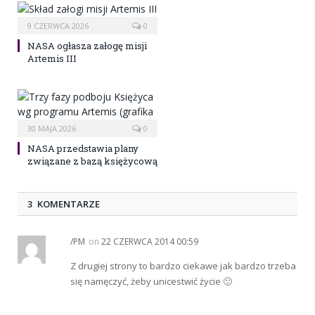
9 CZERWCA 2026
0
NASA ogłasza załogę misji
Artemis III
30 MAJA 2026
0
NASA przedstawia plany
związane z bazą księżycową
3 KOMENTARZE
/PM
on
22 CZERWCA 2014 00:59
Z drugiej strony to bardzo ciekawe jak bardzo trzeba
się namęczyć, żeby unicestwić życie 🙂