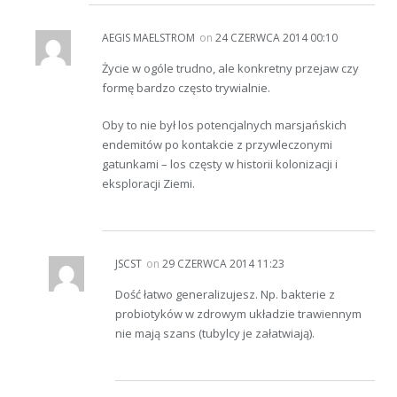
AEGIS MAELSTROM
on
24 CZERWCA 2014 00:10
Życie w ogóle trudno, ale konkretny przejaw czy
formę bardzo często trywialnie.
Oby to nie był los potencjalnych marsjańskich
endemitów po kontakcie z przywleczonymi
gatunkami – los częsty w historii kolonizacji i
eksploracji Ziemi.
JSCST
on
29 CZERWCA 2014 11:23
Dość łatwo generalizujesz. Np. bakterie z
probiotyków w zdrowym układzie trawiennym
nie mają szans (tubylcy je załatwiają).