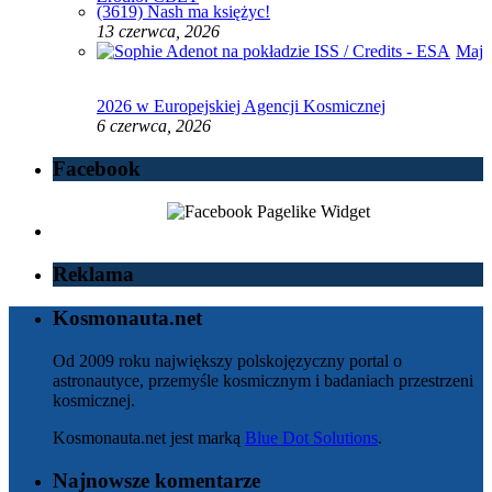
(3619) Nash ma księżyc!
13 czerwca, 2026
Maj
2026 w Europejskiej Agencji Kosmicznej
6 czerwca, 2026
Facebook
Reklama
Kosmonauta.net
Od 2009 roku największy polskojęzyczny portal o
astronautyce, przemyśle kosmicznym i badaniach przestrzeni
kosmicznej.
Kosmonauta.net jest marką
Blue Dot Solutions
.
Najnowsze komentarze