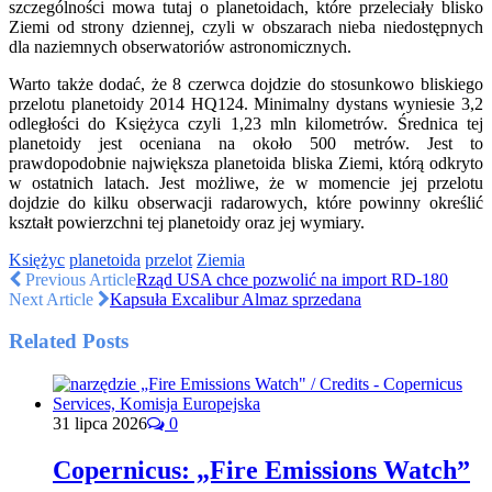
szczególności mowa tutaj o planetoidach, które przeleciały blisko
Ziemi od strony dziennej, czyli w obszarach nieba niedostępnych
dla naziemnych obserwatoriów astronomicznych.
Warto także dodać, że 8 czerwca dojdzie do stosunkowo bliskiego
przelotu planetoidy 2014 HQ124. Minimalny dystans wyniesie 3,2
odległości do Księżyca czyli 1,23 mln kilometrów. Średnica tej
planetoidy jest oceniana na około 500 metrów. Jest to
prawdopodobnie największa planetoida bliska Ziemi, którą odkryto
w ostatnich latach. Jest możliwe, że w momencie jej przelotu
dojdzie do kilku obserwacji radarowych, które powinny określić
kształt powierzchni tej planetoidy oraz jej wymiary.
Księżyc
planetoida
przelot
Ziemia
Previous Article
Rząd USA chce pozwolić na import RD-180
Next Article
Kapsuła Excalibur Almaz sprzedana
Related Posts
31 lipca 2026
0
Copernicus: „Fire Emissions Watch”