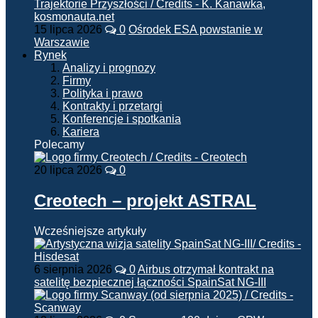
15 lipca 2026
0
Ośrodek ESA powstanie w
Warszawie
Rynek
Analizy i prognozy
Firmy
Polityka i prawo
Kontrakty i przetargi
Konferencje i spotkania
Kariera
Polecamy
20 lipca 2026
0
Creotech – projekt ASTRAL
Wcześniejsze artykuły
6 sierpnia 2026
0
Airbus otrzymał kontrakt na
satelitę bezpiecznej łączności SpainSat NG-III