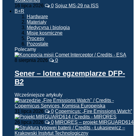
16 lipca 2026
0
Sojuz MS-29 na ISS
B+R
Hardware
Materiały
Medycyna i biologia
Misje kosmiczne
Procesy
Pozostałe
Polecamy
8 sierpnia 2026
0
Sener – lotne egzemplarze DFP-
B2
Wcześniejsze artykuły
31 lipca 2026
0
Copernicus: „Fire Emissions Watch”
26 lipca 2026
0
MIRORES – projekt MIRGUARD614