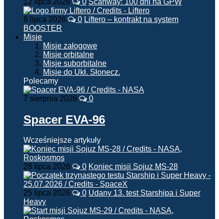
12 lipca 2026
0
Scanway: 100 dni na GPW
6 lipca 2026
0
Liftero – kontrakt na system
BOOSTER
Misje
Misje załogowe
Misje orbitalne
Misje suborbitalne
Misje do Ukł. Słonecz.
Polecamy
7 sierpnia 2026
0
Spacer EVA-96
Wcześniejsze artykuły
28 lipca 2026
0
Koniec misji Sojuz MS-28
25 lipca 2026
0
Udany 13. test Starshipa i Super
Heavy