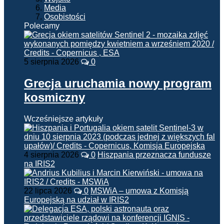
Media
Osobistości
Polecamy
5 sierpnia 2026
0
Grecja uruchamia nowy program
kosmiczny
Wcześniejsze artykuły
4 sierpnia 2026
0
Hiszpania przeznacza fundusze
na IRIS2
22 lipca 2026
0
MSWiA – umowa z Komisją
Europejską na udział w IRIS2