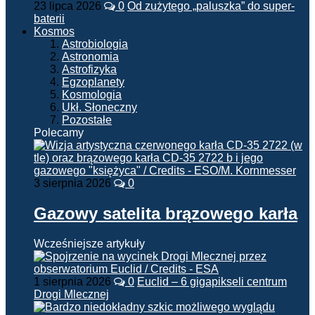
23 lipca 2026
0
Od zużytego „paluszka” do super-
baterii
Kosmos
Astrobiologia
Astronomia
Astrofizyka
Egzoplanety
Kosmologia
Ukł. Słoneczny
Pozostałe
Polecamy
3 sierpnia 2026
0
Gazowy satelita brązowego karła
Wcześniejsze artykuły
1 sierpnia 2026
0
Euclid – 6 gigapikseli centrum
Drogi Mlecznej