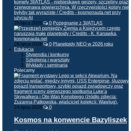
29 lipca 2026
0
Pożegnanie z 3I/ATLAS
28 lipca 2026
0
Planetoidy NEO w 2026 roku
Edukacja
Stypendia i konkursy
Szkolenia i warsztaty
Wykłady i seminaria
Polecamy
24 lipca 2026
0
Kosmos na konwencie Bazyliszek