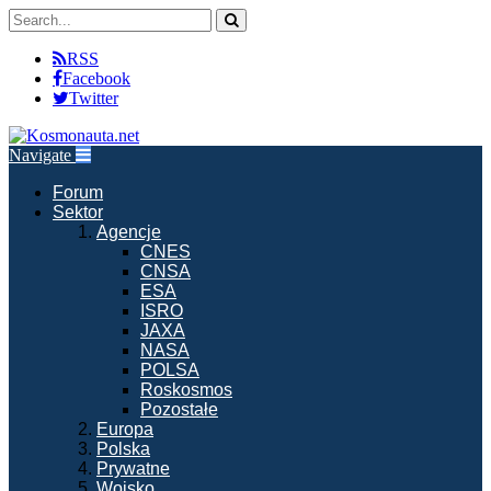
RSS
Facebook
Twitter
Navigate
Forum
Sektor
Agencje
CNES
CNSA
ESA
ISRO
JAXA
NASA
POLSA
Roskosmos
Pozostałe
Europa
Polska
Prywatne
Wojsko