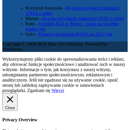
Krzysztof Kanawka
-
Ryzyko rosyjskich zagłuszeń
GNSS z orbity
Marian
-
Ryzyko rosyjskich zagłuszeń GNSS z orbity
Kptn
-
Ośrodek ESA w Polsce – prace na szczeblu
rządowym
byko
-
Propozycja budżetu NASA na 2027 rok
Copyright © 2009-2024 Blue Dot Solutions. Powered by
WordPress.
Wykorzystujemy pliki cookie do spersonalizowania treści i reklam,
aby oferować funkcje społecznościowe i analizować ruch w naszej
witrynie. Informacje o tym, jak korzystasz z naszej witryny,
udostępniamy partnerom społecznościowym, reklamowym i
analitycznym. Jeśli nie zgadzasz się na używanie cookie, opuść
stronę lub zablokuj zapisywanie cookie w ustawieniach
przeglądarki.
Zgadzam się
Więcej
Close
Privacy Overview