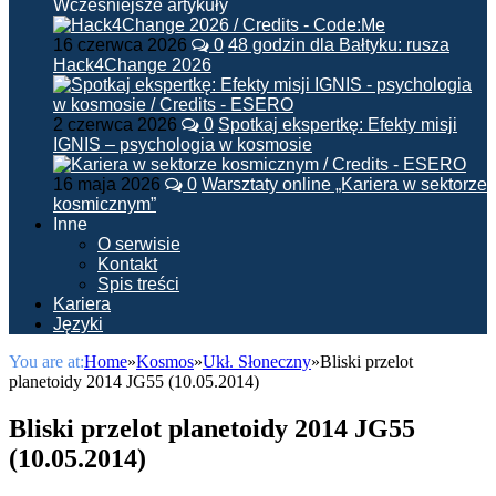
Wcześniejsze artykuły
16 czerwca 2026
0
48 godzin dla Bałtyku: rusza
Hack4Change 2026
2 czerwca 2026
0
Spotkaj ekspertkę: Efekty misji
IGNIS – psychologia w kosmosie
16 maja 2026
0
Warsztaty online „Kariera w sektorze
kosmicznym”
Inne
O serwisie
Kontakt
Spis treści
Kariera
Języki
You are at:
Home
»
Kosmos
»
Ukł. Słoneczny
»
Bliski przelot
planetoidy 2014 JG55 (10.05.2014)
Bliski przelot planetoidy 2014 JG55
(10.05.2014)