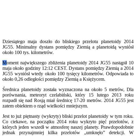
Dziesiątego maja doszło do bliskiego przelotu planetoidy 2014
JG55. Minimalny dystans pomiędzy Ziemią a planetoidą wyniósł
około 100 tys. kilometrów.
M
oment największego zbliżenia planetoidy 2014 JG55 nastąpił 10
maja około godziny 12:12 CEST. Dystans pomiędzy Ziemią a 2014
JG55 wyniósł wtedy około 100 tysięcy kilometrów. Odpowiada to
około 0,26 odległości pomiędzy Ziemią a Księżycem.
Średnica planetoidy została wyznaczona na około 5 metrów, Dla
porównania, meteoryt czelabiński, który 15 lutego 2013 roku
rozpadł się nad Rosją miał średnicę 17-20 metrów. 2014 JG55 jest
zatem obiektem o rząd wielkości mniejszym.
Jest to już piętnasty (wykryty) bliski przelot planetoidy w tym roku.
Co ciekawe, na początku 2014 roku wykryto pięć przelotów, z
których jeden wszedł w atmosferę naszej planety. Prawdopodobnie
jednak przynajmniej kilka przelotów „umknęło” detekcji. W