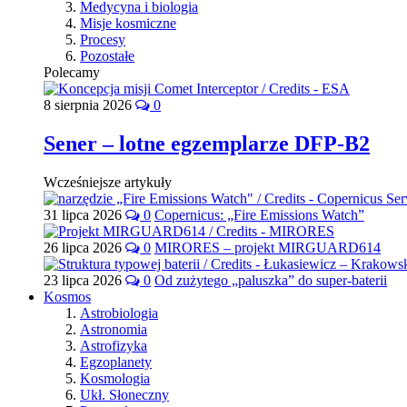
Medycyna i biologia
Misje kosmiczne
Procesy
Pozostałe
Polecamy
8 sierpnia 2026
0
Sener – lotne egzemplarze DFP-B2
Wcześniejsze artykuły
31 lipca 2026
0
Copernicus: „Fire Emissions Watch”
26 lipca 2026
0
MIRORES – projekt MIRGUARD614
23 lipca 2026
0
Od zużytego „paluszka” do super-baterii
Kosmos
Astrobiologia
Astronomia
Astrofizyka
Egzoplanety
Kosmologia
Ukł. Słoneczny