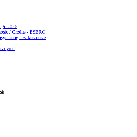
ange 2026
 psychologia w kosmosie
micznym”
sk