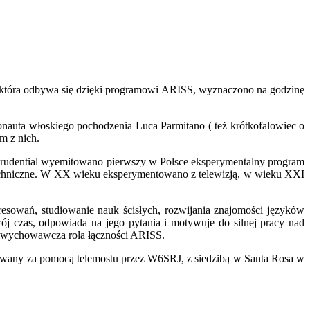
 która odbywa się dzięki programowi ARISS, wyznaczono na godzinę
onauta włoskiego pochodzenia Luca Parmitano ( też krótkofalowiec o
m z nich.
 Prudential wyemitowano pierwszy w Polsce eksperymentalny program
 techniczne. W XX wieku eksperymentowano z telewizją, w wieku XXI
eresowań, studiowanie nauk ścisłych, rozwijania znajomości języków
ój czas, odpowiada na jego pytania i motywuje do silnej pracy nad
i wychowawcza rola łączności ARISS.
iwany za pomocą telemostu przez W6SRJ, z siedzibą w Santa Rosa w