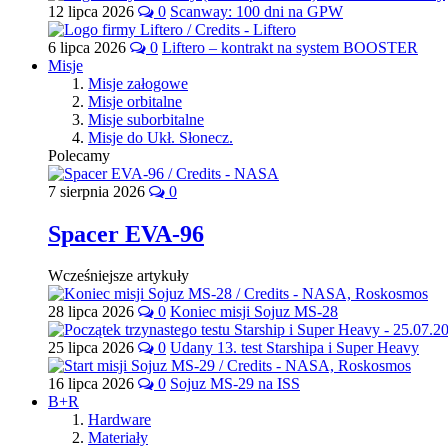
12 lipca 2026
0
Scanway: 100 dni na GPW
6 lipca 2026
0
Liftero – kontrakt na system BOOSTER
Misje
Misje załogowe
Misje orbitalne
Misje suborbitalne
Misje do Ukł. Słonecz.
Polecamy
7 sierpnia 2026
0
Spacer EVA-96
Wcześniejsze artykuły
28 lipca 2026
0
Koniec misji Sojuz MS-28
25 lipca 2026
0
Udany 13. test Starshipa i Super Heavy
16 lipca 2026
0
Sojuz MS-29 na ISS
B+R
Hardware
Materiały