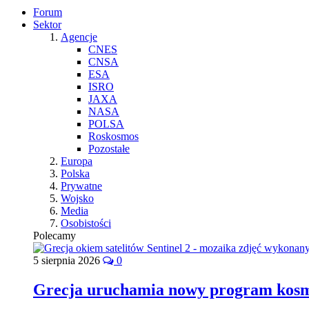
Forum
Sektor
Agencje
CNES
CNSA
ESA
ISRO
JAXA
NASA
POLSA
Roskosmos
Pozostałe
Europa
Polska
Prywatne
Wojsko
Media
Osobistości
Polecamy
5 sierpnia 2026
0
Grecja uruchamia nowy program kos