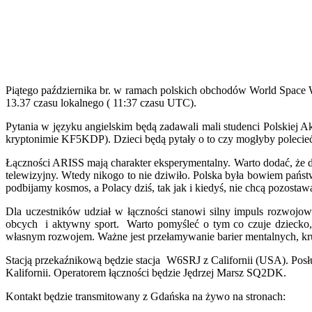
Piątego października br. w ramach polskich obchodów World Space
13.37 czasu lokalnego ( 11:37 czasu UTC).
Pytania w języku angielskim będą zadawali mali studenci Polskiej 
kryptonimie KF5KDP). Dzieci będą pytały o to czy mogłyby polecieć w
Łączności ARISS mają charakter eksperymentalny. Warto dodać, że 
telewizyjny. Wtedy nikogo to nie dziwiło. Polska była bowiem pań
podbijamy kosmos, a Polacy dziś, tak jak i kiedyś, nie chcą pozostaw
Dla uczestników udział w łączności stanowi silny impuls rozwojowy
obcych i aktywny sport. Warto pomyśleć o tym co czuje dziecko, k
własnym rozwojem. Ważne jest przełamywanie barier mentalnych, kr
Stacją przekaźnikową będzie stacja W6SRJ z Californii (USA). Po
Kalifornii. Operatorem łączności będzie Jędrzej Marsz SQ2DK.
Kontakt będzie transmitowany z Gdańska na żywo na stronach: