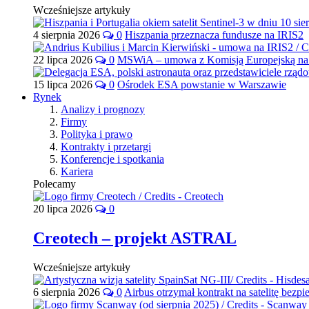
Wcześniejsze artykuły
4 sierpnia 2026
0
Hiszpania przeznacza fundusze na IRIS2
22 lipca 2026
0
MSWiA – umowa z Komisją Europejską na 
15 lipca 2026
0
Ośrodek ESA powstanie w Warszawie
Rynek
Analizy i prognozy
Firmy
Polityka i prawo
Kontrakty i przetargi
Konferencje i spotkania
Kariera
Polecamy
20 lipca 2026
0
Creotech – projekt ASTRAL
Wcześniejsze artykuły
6 sierpnia 2026
0
Airbus otrzymał kontrakt na satelitę bezpi