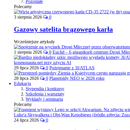
Pozostałe
Polecamy
3 sierpnia 2026
0
Gazowy satelita brązowego karła
Wcześniejsze artykuły
1 sierpnia 2026
0
Euclid – 6 gigapikseli centrum Drogi Mle
29 lipca 2026
0
Pożegnanie z 3I/ATLAS
28 lipca 2026
0
Planetoidy NEO w 2026 roku
Edukacja
Stypendia i konkursy
Szkolenia i warsztaty
Wykłady i seminaria
Polecamy
24 lipca 2026
0