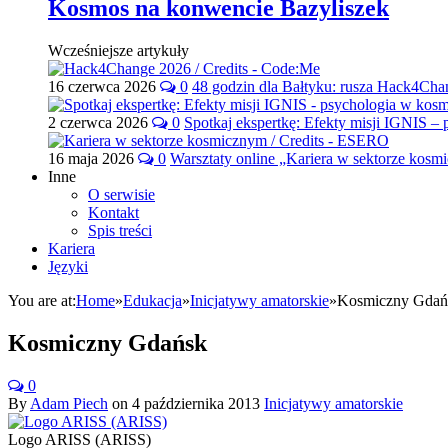
Kosmos na konwencie Bazyliszek
Wcześniejsze artykuły
16 czerwca 2026
0
48 godzin dla Bałtyku: rusza Hack4Ch
2 czerwca 2026
0
Spotkaj ekspertkę: Efekty misji IGNIS –
16 maja 2026
0
Warsztaty online „Kariera w sektorze kos
Inne
O serwisie
Kontakt
Spis treści
Kariera
Języki
You are at:
Home
»
Edukacja
»
Inicjatywy amatorskie
»
Kosmiczny Gdań
Kosmiczny Gdańsk
0
By
Adam Piech
on
4 października 2013
Inicjatywy amatorskie
Logo ARISS (ARISS)