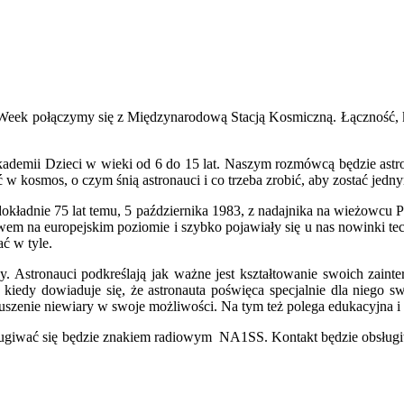
 Week połączymy się z Międzynarodową Stacją Kosmiczną. Łączność,
Akademii Dzieci w wieki od 6 do 15 lat. Naszym rozmówcą będzie astr
 kosmos, o czym śnią astronauci i co trzeba zrobić, aby zostać jedny
dokładnie 75 lat temu, 5 października 1983, z nadajnika na wieżowcu
stwem na europejskim poziomie i szybko pojawiały się u nas nowinki
ać w tyle.
. Astronauci podkreślają jak ważne jest kształtowanie swoich zaint
iedy dowiaduje się, że astronauta poświęca specjalnie dla niego sw
uszenie niewiary w swoje możliwości. Na tym też polega edukacyjna 
sługiwać się będzie znakiem radiowym NA1SS. Kontakt będzie obsług