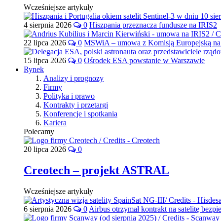
Wcześniejsze artykuły
4 sierpnia 2026
0
Hiszpania przeznacza fundusze na IRIS2
22 lipca 2026
0
MSWiA – umowa z Komisją Europejską na 
15 lipca 2026
0
Ośrodek ESA powstanie w Warszawie
Rynek
Analizy i prognozy
Firmy
Polityka i prawo
Kontrakty i przetargi
Konferencje i spotkania
Kariera
Polecamy
20 lipca 2026
0
Creotech – projekt ASTRAL
Wcześniejsze artykuły
6 sierpnia 2026
0
Airbus otrzymał kontrakt na satelitę bezpi