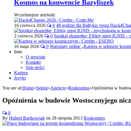
Kosmos na konwencie Bazyliszek
Wcześniejsze artykuły
16 czerwca 2026
0
48 godzin dla Bałtyku: rusza Hack4Ch
2 czerwca 2026
0
Spotkaj ekspertkę: Efekty misji IGNIS –
16 maja 2026
0
Warsztaty online „Kariera w sektorze kos
Inne
O serwisie
Kontakt
Spis treści
Kariera
Języki
You are at:
Home
»
Sektor
»
Agencje
»
Roskosmos
»
Opóźnienia w budow
Opóźnienia w budowie Wostocznyjego nic
0
By
Hubert Bartkowiak
on
28 sierpnia 2013
Roskosmos