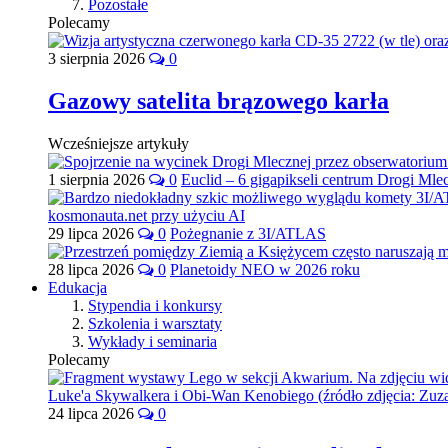
Pozostałe
Polecamy
3 sierpnia 2026
0
Gazowy satelita brązowego karła
Wcześniejsze artykuły
1 sierpnia 2026
0
Euclid – 6 gigapikseli centrum Drogi Mle
29 lipca 2026
0
Pożegnanie z 3I/ATLAS
28 lipca 2026
0
Planetoidy NEO w 2026 roku
Edukacja
Stypendia i konkursy
Szkolenia i warsztaty
Wykłady i seminaria
Polecamy
24 lipca 2026
0