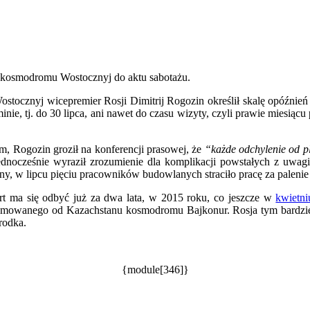
 kosmodromu Wostocznyj do aktu sabotażu.
tocznyj wicepremier Rosji Dimitrij Rogozin określił skalę opóźnie
e, tj. do 30 lipca, ani nawet do czasu wizyty, czyli prawie miesiącu
, Rogozin groził na konferencji prasowej, że
“każde odchylenie od p
Jednocześnie wyraził zrozumienie dla komplikacji powstałych z uwag
ny, w lipcu pięciu pracowników budowlanych straciło pracę za palenie
rt ma się odbyć już za dwa lata, w 2015 roku, co jeszcze w
kwietni
wanego od Kazachstanu kosmodromu Bajkonur. Rosja tym bardziej 
rodka.
{module[346]}