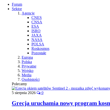
Forum
Sektor
Agencje
CNES
CNSA
ESA
ISRO
JAXA
NASA
POLSA
Roskosmos
Pozostałe
Europa
Polska
Prywatne
Wojsko
Media
Osobistości
Polecamy
5 sierpnia 2026
0
Grecja uruchamia nowy program kos