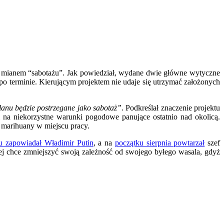
ń mianem “sabotażu”. Jak powiedział, wydane dwie główne wytyczne
 po terminie. Kierującym projektem nie udaje się utrzymać założonych
lanu będzie postrzegane jako sabotaż”
. Podkreślał znaczenie projektu
i na niekorzystne warunki pogodowe panujące ostatnio nad okolicą.
 marihuany w miejscu pracy.
u zapowiadał Władimir Putin
, a na
początku sierpnia powtarzał
szef
chce zmniejszyć swoją zależność od swojego byłego wasala, gdyż