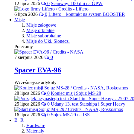
12 lipca 2026
0
Scanway: 100 dni na GPW
6 lipca 2026
0
Liftero – kontrakt na system BOOSTER
Misje
Misje załogowe
Misje orbitalne
Misje suborbitalne
Misje do Ukł. Słonecz.
Polecamy
7 sierpnia 2026
0
Spacer EVA-96
Wcześniejsze artykuły
28 lipca 2026
0
Koniec misji Sojuz MS-28
25 lipca 2026
0
Udany 13. test Starshipa i Super Heavy
16 lipca 2026
0
Sojuz MS-29 na ISS
B+R
Hardware
Materiały