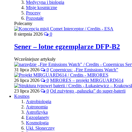
Medycyna i biologia
Misje kosmiczne
Procesy
Pozostałe
Polecamy
8 sierpnia 2026
0
Sener – lotne egzemplarze DFP-B2
Wcześniejsze artykuły
31 lipca 2026
0
Copernicus: „Fire Emissions Watch”
26 lipca 2026
0
MIRORES – projekt MIRGUARD614
23 lipca 2026
0
Od zużytego „paluszka” do super-baterii
Kosmos
Astrobiologia
Astronomia
Astrofizyka
Egzoplanety
Kosmologia
Ukł. Słoneczny