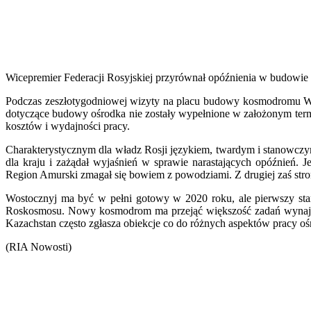
Wicepremier Federacji Rosyjskiej przyrównał opóźnienia w budowie
Podczas zeszłotygodniowej wizyty na placu budowy kosmodromu Wos
dotyczące budowy ośrodka nie zostały wypełnione w założonym termini
kosztów i wydajności pracy.
Charakterystycznym dla władz Rosji językiem, twardym i stanowczym
dla kraju i zażądał wyjaśnień w sprawie narastających opóźnień. 
Region Amurski zmagał się bowiem z powodziami. Z drugiej zaś stro
Wostocznyj ma być w pełni gotowy w 2020 roku, ale pierwszy sta
Roskosmosu. Nowy kosmodrom ma przejąć większość zadań wynajmo
Kazachstan często zgłasza obiekcje co do różnych aspektów pracy oś
(RIA Nowosti)