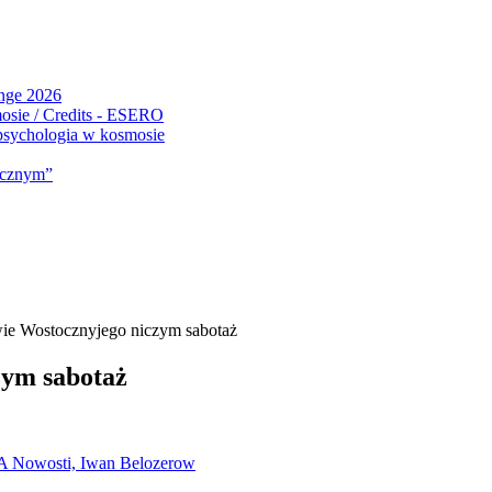
ange 2026
 psychologia w kosmosie
micznym”
ie Wostocznyjego niczym sabotaż
zym sabotaż