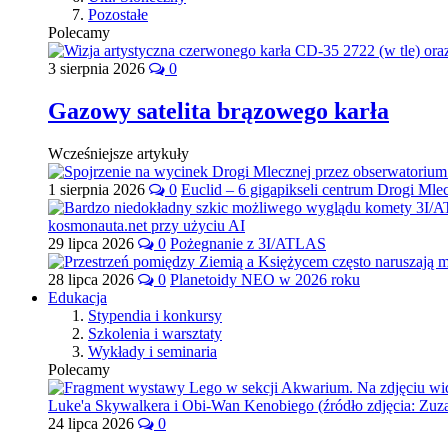
Pozostałe
Polecamy
3 sierpnia 2026
0
Gazowy satelita brązowego karła
Wcześniejsze artykuły
1 sierpnia 2026
0
Euclid – 6 gigapikseli centrum Drogi Mle
29 lipca 2026
0
Pożegnanie z 3I/ATLAS
28 lipca 2026
0
Planetoidy NEO w 2026 roku
Edukacja
Stypendia i konkursy
Szkolenia i warsztaty
Wykłady i seminaria
Polecamy
24 lipca 2026
0