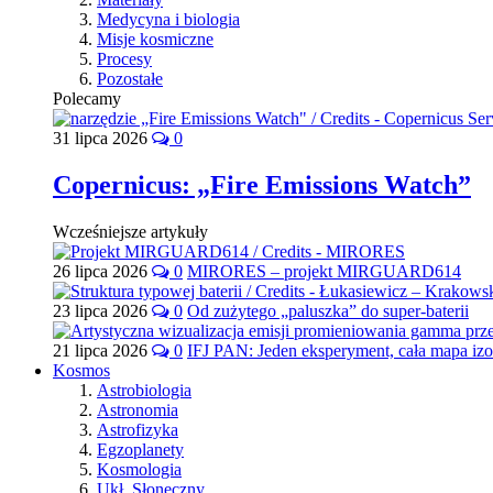
Medycyna i biologia
Misje kosmiczne
Procesy
Pozostałe
Polecamy
31 lipca 2026
0
Copernicus: „Fire Emissions Watch”
Wcześniejsze artykuły
26 lipca 2026
0
MIRORES – projekt MIRGUARD614
23 lipca 2026
0
Od zużytego „paluszka” do super-baterii
21 lipca 2026
0
IFJ PAN: Jeden eksperyment, cała mapa iz
Kosmos
Astrobiologia
Astronomia
Astrofizyka
Egzoplanety
Kosmologia
Ukł. Słoneczny