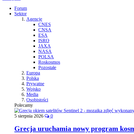
Forum
Sektor
Agencje
CNES
CNSA
ESA
ISRO
JAXA
NASA
POLSA
Roskosmos
Pozostałe
Europa
Polska
Prywatne
Wojsko
Media
Osobistości
Polecamy
5 sierpnia 2026
0
Grecja uruchamia nowy program kos