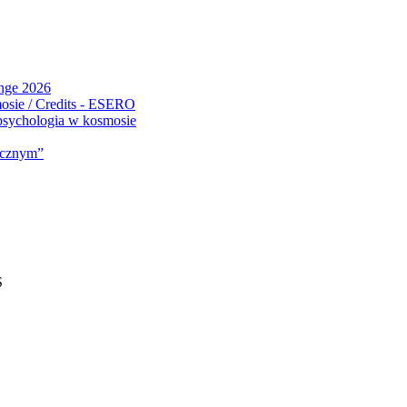
ange 2026
 psychologia w kosmosie
micznym”
S