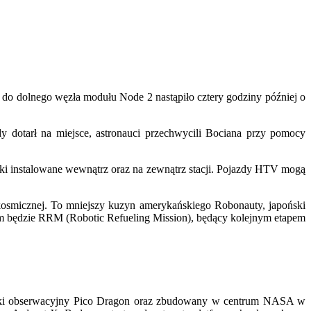
o dolnego węzła modułu Node 2 nastąpiło cztery godziny później o
dy dotarł na miejsce, astronauci przechwycili Bociana przy pomocy
ki instalowane wewnątrz oraz na zewnątrz stacji. Pojazdy HTV mogą
 kosmicznej. To mniejszy kuzyn amerykańskiego Robonauty, japoński
em będzie RRM (Robotic Refueling Mission), będący kolejnym etapem
amski obserwacyjny Pico Dragon oraz zbudowany w centrum NASA w