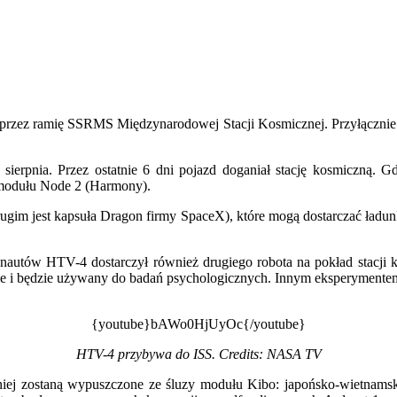
przez ramię SSRMS Międzynarodowej Stacji Kosmicznej. Przyłącznie d
 sierpnia. Przez ostatnie 6 dni pojazd doganiał stację kosmiczną. G
 modułu Node 2 (Harmony).
gim jest kapsuła Dragon firmy SpaceX), które mogą dostarczać ładun
ronautów HTV-4 dostarczył również drugiego robota na pokład stacji
icie i będzie używany do badań psychologicznych. Innym eksperyment
{youtube}bAWo0HjUyOc{/youtube}
HTV-4 przybywa do ISS. Credits: NASA TV
później zostaną wypuszczone ze śluzy modułu Kibo: japońsko-wietn