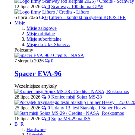
12 lipca 2026
0
Scanway: 100 dni na GPW
6 lipca 2026
0
Liftero – kontrakt na system BOOSTER
Misje
Misje załogowe
Misje orbitalne
Misje suborbitalne
Misje do Ukł. Słonecz.
Polecamy
7 sierpnia 2026
0
Spacer EVA-96
Wcześniejsze artykuły
28 lipca 2026
0
Koniec misji Sojuz MS-28
25 lipca 2026
0
Udany 13. test Starshipa i Super Heavy
16 lipca 2026
0
Sojuz MS-29 na ISS
B+R
Hardware
Materiały