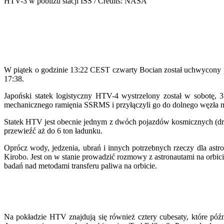
HTV-3 w pobliżu stacji ISS / Credits: NASA
W piątek o godzinie 13:22 CEST czwarty Bocian został uchwycony 
17:38.
Japoński statek logistyczny HTV-4 wystrzelony został w sobotę, 3
mechanicznego ramięnia SSRMS i przyłączyli go do dolnego węzła
Statek HTV jest obecnie jednym z dwóch pojazdów kosmicznych (dru
przewieźć aż do 6 ton ładunku.
Oprócz wody, jedzenia, ubrań i innych potrzebnych rzeczy dla ast
Kirobo. Jest on w stanie prowadzić rozmowy z astronautami na orb
badań nad metodami transferu paliwa na orbicie.
Na pokładzie HTV znajdują się również cztery cubesaty, które 