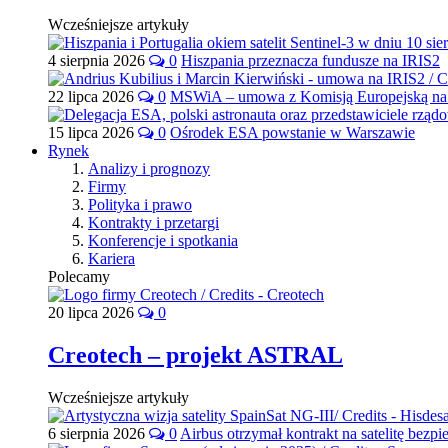
Wcześniejsze artykuły
4 sierpnia 2026
0
Hiszpania przeznacza fundusze na IRIS2
22 lipca 2026
0
MSWiA – umowa z Komisją Europejską na 
15 lipca 2026
0
Ośrodek ESA powstanie w Warszawie
Rynek
Analizy i prognozy
Firmy
Polityka i prawo
Kontrakty i przetargi
Konferencje i spotkania
Kariera
Polecamy
20 lipca 2026
0
Creotech – projekt ASTRAL
Wcześniejsze artykuły
6 sierpnia 2026
0
Airbus otrzymał kontrakt na satelitę bezpi