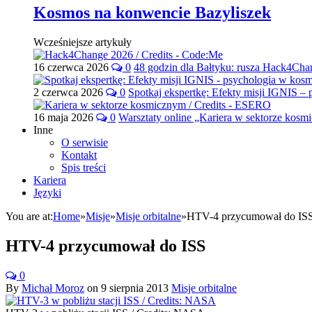
Kosmos na konwencie Bazyliszek
Wcześniejsze artykuły
16 czerwca 2026
0
48 godzin dla Bałtyku: rusza Hack4Ch
2 czerwca 2026
0
Spotkaj ekspertkę: Efekty misji IGNIS –
16 maja 2026
0
Warsztaty online „Kariera w sektorze kos
Inne
O serwisie
Kontakt
Spis treści
Kariera
Języki
You are at:
Home
»
Misje
»
Misje orbitalne
»
HTV-4 przycumował do IS
HTV-4 przycumował do ISS
0
By
Michał Moroz
on
9 sierpnia 2013
Misje orbitalne