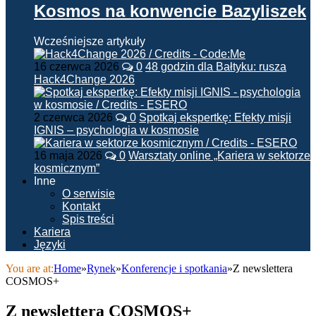
Kosmos na konwencie Bazyliszek
Wcześniejsze artykuły
16 czerwca 2026
0
48 godzin dla Bałtyku: rusza
Hack4Change 2026
2 czerwca 2026
0
Spotkaj ekspertkę: Efekty misji
IGNIS – psychologia w kosmosie
16 maja 2026
0
Warsztaty online „Kariera w sektorze
kosmicznym”
Inne
O serwisie
Kontakt
Spis treści
Kariera
Języki
You are at:
Home
»
Rynek
»
Konferencje i spotkania
»
Z newslettera
COSMOS+
Z newslettera COSMOS+