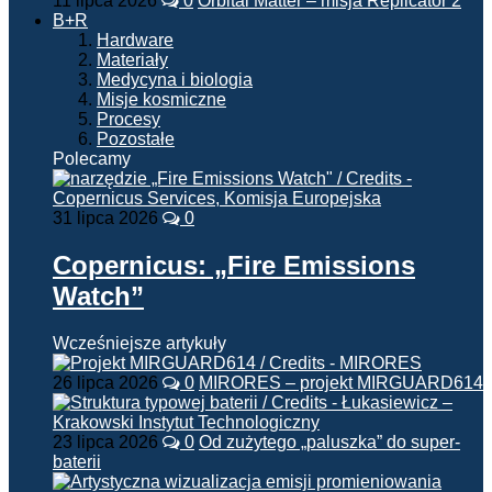
11 lipca 2026
0
Orbital Matter – misja Replicator 2
B+R
Hardware
Materiały
Medycyna i biologia
Misje kosmiczne
Procesy
Pozostałe
Polecamy
31 lipca 2026
0
Copernicus: „Fire Emissions
Watch”
Wcześniejsze artykuły
26 lipca 2026
0
MIRORES – projekt MIRGUARD614
23 lipca 2026
0
Od zużytego „paluszka” do super-
baterii