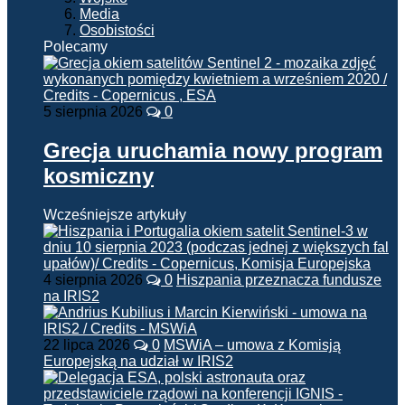
Media
Osobistości
Polecamy
5 sierpnia 2026
0
Grecja uruchamia nowy program
kosmiczny
Wcześniejsze artykuły
4 sierpnia 2026
0
Hiszpania przeznacza fundusze
na IRIS2
22 lipca 2026
0
MSWiA – umowa z Komisją
Europejską na udział w IRIS2