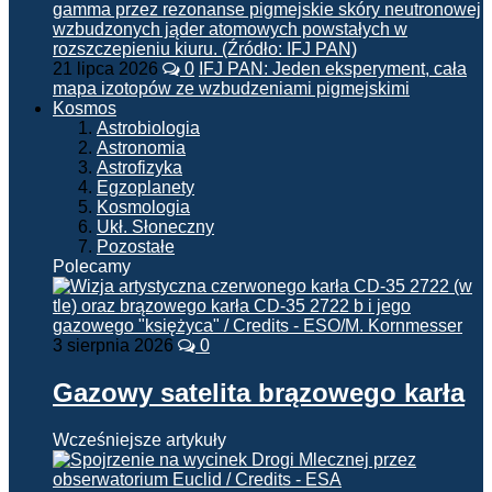
21 lipca 2026
0
IFJ PAN: Jeden eksperyment, cała
mapa izotopów ze wzbudzeniami pigmejskimi
Kosmos
Astrobiologia
Astronomia
Astrofizyka
Egzoplanety
Kosmologia
Ukł. Słoneczny
Pozostałe
Polecamy
3 sierpnia 2026
0
Gazowy satelita brązowego karła
Wcześniejsze artykuły