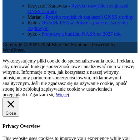
Krzysztof Kanawka
-
Ryzyko rosyjskich zagłuszeń
GNSS z orbity
Marian
-
Ryzyko rosyjskich zagłuszeń GNSS z orbity
Kptn
-
Ośrodek ESA w Polsce – prace na szczeblu
rządowym
byko
-
Propozycja budżetu NASA na 2027 rok
Copyright © 2009-2024 Blue Dot Solutions. Powered by
WordPress.
Wykorzystujemy pliki cookie do spersonalizowania treści i reklam,
aby oferować funkcje społecznościowe i analizować ruch w naszej
witrynie. Informacje o tym, jak korzystasz z naszej witryny,
udostępniamy partnerom społecznościowym, reklamowym i
analitycznym. Jeśli nie zgadzasz się na używanie cookie, opuść
stronę lub zablokuj zapisywanie cookie w ustawieniach
przeglądarki.
Zgadzam się
Więcej
Close
Privacy Overview
This website uses cookies to improve your experience while you