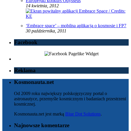
Europejski konkurs Odysseus
14 kwietnia, 2012
‘Embrace space’ – mobilna aplikacja o kosmosie i FP7
30 października, 2011
Facebook
Reklama
Kosmonauta.net
Od 2009 roku największy polskojęzyczny portal o
astronautyce, przemyśle kosmicznym i badaniach przestrzeni
kosmicznej.
Kosmonauta.net jest marką
Blue Dot Solutions
.
Najnowsze komentarze