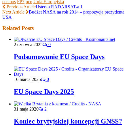
cosmos
FP7
ncp
Unia Europejska
Previous Article
Usterka RADARSAT-a 1
Next Article
Budżet NASA na rok 2014 – propozycja prezydenta
USA
Related Posts
2 czerwca 2025
0
Podsumowanie EU Space Days
16 marca 2025
0
EU Space Days 2025
31 maja 2020
2
Koniec brytyjskiej koncepcji GNSS?