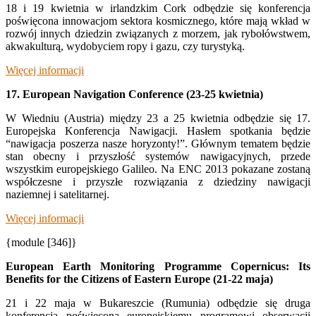
18 i 19 kwietnia w irlandzkim Cork odbędzie się konferencja
poświęcona innowacjom sektora kosmicznego, które mają wkład w
rozwój innych dziedzin związanych z morzem, jak rybołówstwem,
akwakulturą, wydobyciem ropy i gazu, czy turystyką.
Więcej informacji
17. European Navigation Conference (23-25 kwietnia)
W Wiedniu (Austria) między 23 a 25 kwietnia odbędzie się 17.
Europejska Konferencja Nawigacji. Hasłem spotkania będzie
“nawigacja poszerza nasze horyzonty!”. Głównym tematem będzie
stan obecny i przyszłość systemów nawigacyjnych, przede
wszystkim europejskiego Galileo. Na ENC 2013 pokazane zostaną
współczesne i przyszłe rozwiązania z dziedziny nawigacji
naziemnej i satelitarnej.
Więcej informacji
{module [346]}
European Earth Monitoring Programme Copernicus: Its
Benefits for the Citizens of Eastern Europe (21-22 maja)
21 i 22 maja w Bukareszcie (Rumunia) odbędzie się druga
konferencja poświęcona europejskiemu programowi obserwacji