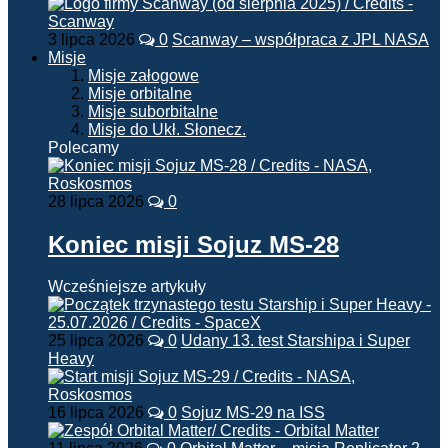
3 lipca 2026
0
Scanway – współpraca z JPL NASA
Misje
Misje załogowe
Misje orbitalne
Misje suborbitalne
Misje do Ukł. Słonecz.
Polecamy
28 lipca 2026
0
Koniec misji Sojuz MS-28
Wcześniejsze artykuły
25 lipca 2026
0
Udany 13. test Starshipa i Super
Heavy
16 lipca 2026
0
Sojuz MS-29 na ISS