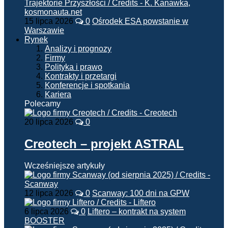
15 lipca 2026
0
Ośrodek ESA powstanie w
Warszawie
Rynek
Analizy i prognozy
Firmy
Polityka i prawo
Kontrakty i przetargi
Konferencje i spotkania
Kariera
Polecamy
20 lipca 2026
0
Creotech – projekt ASTRAL
Wcześniejsze artykuły
12 lipca 2026
0
Scanway: 100 dni na GPW
6 lipca 2026
0
Liftero – kontrakt na system
BOOSTER