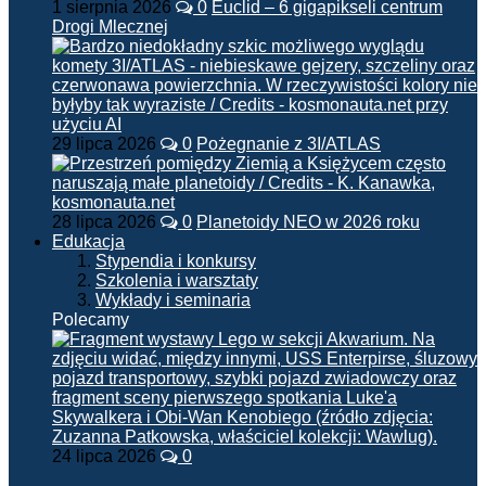
1 sierpnia 2026
0
Euclid – 6 gigapikseli centrum
Drogi Mlecznej
29 lipca 2026
0
Pożegnanie z 3I/ATLAS
28 lipca 2026
0
Planetoidy NEO w 2026 roku
Edukacja
Stypendia i konkursy
Szkolenia i warsztaty
Wykłady i seminaria
Polecamy
24 lipca 2026
0