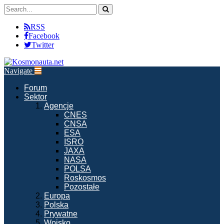
RSS
Facebook
Twitter
Navigate
Forum
Sektor
Agencje
CNES
CNSA
ESA
ISRO
JAXA
NASA
POLSA
Roskosmos
Pozostałe
Europa
Polska
Prywatne
Wojsko