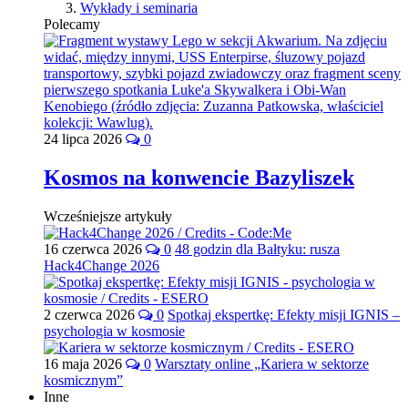
Wykłady i seminaria
Polecamy
24 lipca 2026
0
Kosmos na konwencie Bazyliszek
Wcześniejsze artykuły
16 czerwca 2026
0
48 godzin dla Bałtyku: rusza
Hack4Change 2026
2 czerwca 2026
0
Spotkaj ekspertkę: Efekty misji IGNIS –
psychologia w kosmosie
16 maja 2026
0
Warsztaty online „Kariera w sektorze
kosmicznym”
Inne