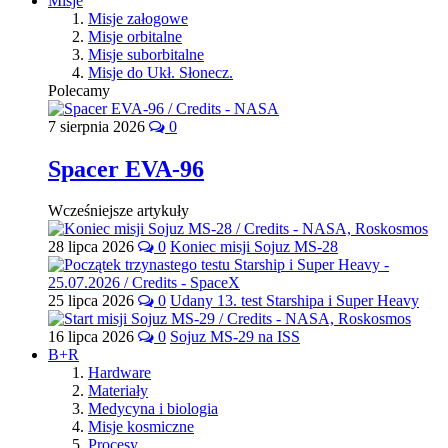
Misje
Misje załogowe
Misje orbitalne
Misje suborbitalne
Misje do Ukł. Słonecz.
Polecamy
7 sierpnia 2026
0
Spacer EVA-96
Wcześniejsze artykuły
28 lipca 2026
0
Koniec misji Sojuz MS-28
25 lipca 2026
0
Udany 13. test Starshipa i Super Heavy
16 lipca 2026
0
Sojuz MS-29 na ISS
B+R
Hardware
Materiały
Medycyna i biologia
Misje kosmiczne
Procesy