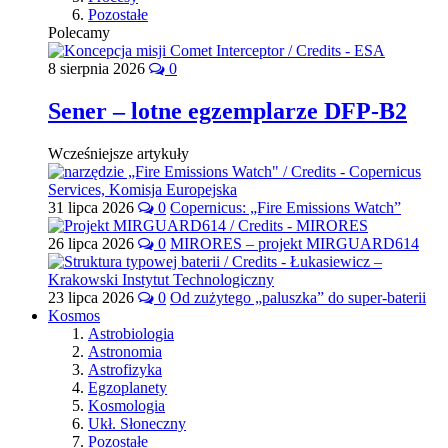
Pozostałe
Polecamy
8 sierpnia 2026
0
Sener – lotne egzemplarze DFP-B2
Wcześniejsze artykuły
31 lipca 2026
0
Copernicus: „Fire Emissions Watch”
26 lipca 2026
0
MIRORES – projekt MIRGUARD614
23 lipca 2026
0
Od zużytego „paluszka” do super-baterii
Kosmos
Astrobiologia
Astronomia
Astrofizyka
Egzoplanety
Kosmologia
Ukł. Słoneczny
Pozostałe