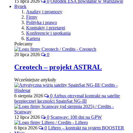
15 lipca 2026
0
Ośrodek ESA powstanie w Warszawie
Rynek
Analizy i prognozy
Firmy
Polityka i prawo
Kontrakty i przetargi
Konferencje i spotkania
Kariera
Polecamy
20 lipca 2026
0
Creotech – projekt ASTRAL
Wcześniejsze artykuły
6 sierpnia 2026
0
Airbus otrzymał kontrakt na satelitę
bezpiecznej łączności SpainSat NG-III
12 lipca 2026
0
Scanway: 100 dni na GPW
6 lipca 2026
0
Liftero – kontrakt na system BOOSTER