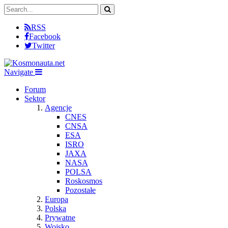
RSS
Facebook
Twitter
Navigate
Forum
Sektor
Agencje
CNES
CNSA
ESA
ISRO
JAXA
NASA
POLSA
Roskosmos
Pozostałe
Europa
Polska
Prywatne
Wojsko