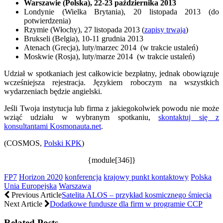
Warszawie (Polska), 22-23 października 2013
Londynie (Wielka Brytania), 20 listopada 2013 (do
potwierdzenia)
Rzymie (Włochy), 27 listopada 2013 (
zapisy trwają
)
Brukseli (Belgia), 10-11 grudnia 2013
Atenach (Grecja), luty/marzec 2014 (w trakcie ustaleń)
Moskwie (Rosja), luty/marze 2014 (w trakcie ustaleń)
Udział w spotkaniach jest całkowicie bezpłatny, jednak obowiązuje
wcześniejsza rejestracja. Językiem roboczym na wszystkich
wydarzeniach będzie angielski.
Jeśli Twoja instytucja lub firma z jakiegokolwiek powodu nie może
wziąć udziału w wybranym spotkaniu,
skontaktuj się z
konsultantami Kosmonauta.net
.
(COSMOS,
Polski KPK
)
{module[346]}
FP7
Horizon 2020
konferencja
krajowy punkt kontaktowy
Polska
Unia Europejska
Warszawa
Previous Article
Satelita ALOS – przykład kosmicznego śmiecia
Next Article
Dodatkowe fundusze dla firm w programie CCP
Related Posts