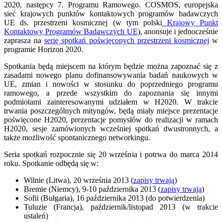
2020, następcy 7. Programu Ramowego. COSMOS, europejska
sieć krajowych punktów kontaktowych programów badawczych
UE ds. przestrzeni kosmicznej (w tym polski
Krajowy Punkt
Kontaktowy Programów Badawczych UE
), anonsuje i jednocześnie
zaprasza na
serię spotkań poświęconych przestrzeni kosmicznej
w
programie Horizon 2020.
Spotkania będą miejscem na którym będzie można zapoznać się z
zasadami nowego planu dofinansowywania badań naukowych w
UE, zmian i nowości w stosunku do poprzedniego programu
ramowego, a przede wszystkim do zapoznania się innymi
podmiotami zainteresowanymi udziałem w H2020. W trakcie
trwania poszczególnych mityngów, będą miały miejsce prezentacje
poświęcone H2020, prezentacje pomysłów do realizacji w ramach
H2020, sesje zamówionych wcześniej spotkań dwustronnych, a
także możliwość spontanicznego networkingu.
Seria spotkań rozpocznie się 20 września i potrwa do marca 2014
roku. Spotkanie odbędą się w:
Wilnie (Litwa), 20 września 2013 (
zapisy trwają
)
Bremie (Niemcy), 9-10 października 2013 (
zapisy trwają
)
Sofii (Bułgaria), 16 października 2013 (do potwierdzenia)
Tuluzie (Francja), październik/listopad 2013 (w trakcie
ustaleń)