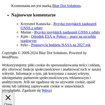
Kosmonauta.net jest marką
Blue Dot Solutions
.
Najnowsze komentarze
Krzysztof Kanawka
-
Ryzyko rosyjskich zagłuszeń
GNSS z orbity
Marian
-
Ryzyko rosyjskich zagłuszeń GNSS z orbity
Kptn
-
Ośrodek ESA w Polsce – prace na szczeblu
rządowym
byko
-
Propozycja budżetu NASA na 2027 rok
Copyright © 2009-2024 Blue Dot Solutions. Powered by
WordPress.
Wykorzystujemy pliki cookie do spersonalizowania treści i reklam,
aby oferować funkcje społecznościowe i analizować ruch w naszej
witrynie. Informacje o tym, jak korzystasz z naszej witryny,
udostępniamy partnerom społecznościowym, reklamowym i
analitycznym. Jeśli nie zgadzasz się na używanie cookie, opuść
stronę lub zablokuj zapisywanie cookie w ustawieniach
przeglądarki.
Zgadzam się
Więcej
Close