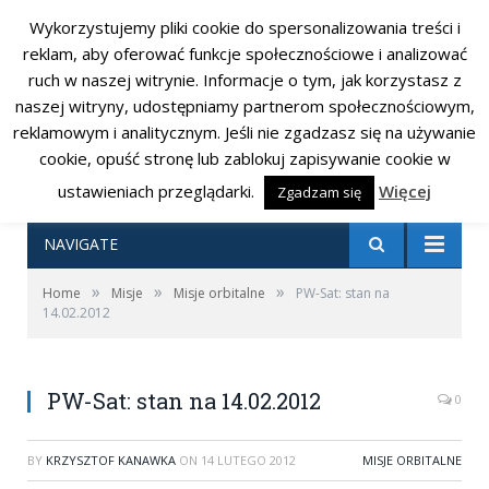
Wykorzystujemy pliki cookie do spersonalizowania treści i
RSS
Facebook
Twitter
reklam, aby oferować funkcje społecznościowe i analizować
ruch w naszej witrynie. Informacje o tym, jak korzystasz z
naszej witryny, udostępniamy partnerom społecznościowym,
reklamowym i analitycznym. Jeśli nie zgadzasz się na używanie
cookie, opuść stronę lub zablokuj zapisywanie cookie w
ustawieniach przeglądarki.
Więcej
Zgadzam się
NAVIGATE
»
»
»
Home
Misje
Misje orbitalne
PW-Sat: stan na
14.02.2012
PW-Sat: stan na 14.02.2012
0
BY
KRZYSZTOF KANAWKA
ON
14 LUTEGO 2012
MISJE ORBITALNE