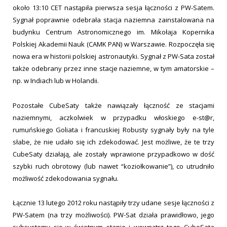
około 13:10 CET nastąpiła pierwsza sesja łączności z PW-Satem.
Sygnał poprawnie odebrała stacja naziemna zainstalowana na
budynku Centrum Astronomicznego im. Mikołaja Kopernika
Polskiej Akademii Nauk (CAMK PAN) w Warszawie. Rozpoczęła się
nowa era w historii polskiej astronautyki. Sygnał z PW-Sata został
także odebrany przez inne stacje naziemne, w tym amatorskie –
np. w Indiach lub w Holandii.
Pozostałe CubeSaty także nawiązały łączność ze stacjami
naziemnymi, aczkolwiek w przypadku włoskiego e-st@r,
rumuńskiego Goliata i francuskiej Robusty sygnały były na tyle
słabe, że nie udało się ich zdekodować. Jest możliwe, że te trzy
CubeSaty działają, ale zostały wprawione przypadkowo w dość
szybki ruch obrotowy (lub nawet “koziołkowanie”), co utrudniło
możliwość zdekodowania sygnału.
Łącznie 13 lutego 2012 roku nastąpiły trzy udane sesje łączności z
PW-Satem (na trzy możliwości). PW-Sat działa prawidłowo, jego
subsystemy się w świetnym stanie i wewnątrz tego CubeSata