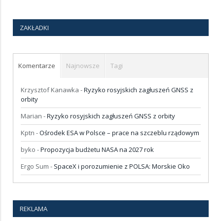
ZAKŁADKI
Komentarze
Najnowsze
Tagi
Krzysztof Kanawka
-
Ryzyko rosyjskich zagłuszeń GNSS z
orbity
Marian
-
Ryzyko rosyjskich zagłuszeń GNSS z orbity
Kptn
-
Ośrodek ESA w Polsce – prace na szczeblu rządowym
byko
-
Propozycja budżetu NASA na 2027 rok
Ergo Sum
-
SpaceX i porozumienie z POLSA: Morskie Oko
REKLAMA