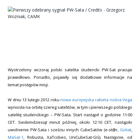
Wystrzelony wczoraj polski satelita studencki PW-Sat pracuje
prawidłowo. Ponadto, pojawiły się dodatkowe informacje na
temat postępów misji.
W dniu 13 lutego 2012 roku
nowa europejska rakieta nośna Vega
wyniosła na orbitę szereg satelitów, w tym i pierwszego polskiego
satelitę studenckiego – PW-Sata. Start nastąpił o godzinie 11:00
CET. Siedemdziesiąt minut później, około 12:10 CET, nastąpiło
uwolnienie PW-Sata i sześciu innych CubeSatów (e-st@r,
Goliat
,
MaSat-1
, Robusta, XaTcobeo, UniCubeSat-GG). Następnie, od