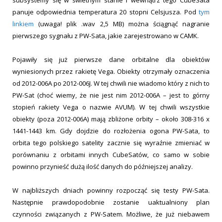
panuje odpowiednia temperatura 20 stopni Celsjusza. Pod
tym
linkiem
(uwaga! plik .wav 2,5 MB) można ściągnąć nagranie
pierwszego sygnału z PW-Sata, jakie zarejestrowano w CAMK.
Pojawiły się już pierwsze dane orbitalne dla obiektów
wyniesionych przez rakietę Vega. Obiekty otrzymały oznaczenia
od 2012-006A po 2012-006J. W tej chwili nie wiadomo który z nich to
PW-Sat (choć wiemy, że nie jest nim 2012-006A – jest to górny
stopień rakiety Vega o nazwie AVUM). W tej chwili wszystkie
obiekty (poza 2012-006A) mają zbliżone orbity – około 308-316 x
1441-1443 km. Gdy dojdzie do rozłożenia ogona PW-Sata, to
orbita tego polskiego satelity zacznie się wyraźnie zmieniać w
porównaniu z orbitami innych CubeSatów, co samo w sobie
powinno przynieść dużą ilość danych do późniejszej analizy.
W najbliższych dniach powinny rozpocząć się testy PW-Sata.
Następnie prawdopodobnie zostanie uaktualniony plan
czynności związanych z PW-Satem. Możliwe, że już niebawem