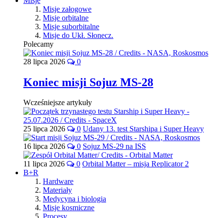
Misje
Misje załogowe
Misje orbitalne
Misje suborbitalne
Misje do Ukł. Słonecz.
Polecamy
28 lipca 2026
0
Koniec misji Sojuz MS-28
Wcześniejsze artykuły
25 lipca 2026
0
Udany 13. test Starshipa i Super Heavy
16 lipca 2026
0
Sojuz MS-29 na ISS
11 lipca 2026
0
Orbital Matter – misja Replicator 2
B+R
Hardware
Materiały
Medycyna i biologia
Misje kosmiczne
Procesy