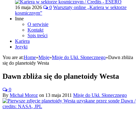
16 maja 2026
0
Warsztaty online „Kariera w sektorze
kosmicznym”
Inne
O serwisie
Kontakt
Spis treści
Kariera
Języki
You are at:
Home
»
Misje
»
Misje do Ukł. Słonecznego
»
Dawn zbliża
się do planetoidy Westa
Dawn zbliża się do planetoidy Westa
0
By
Michał Moroz
on
13 maja 2011
Misje do Ukł. Słonecznego