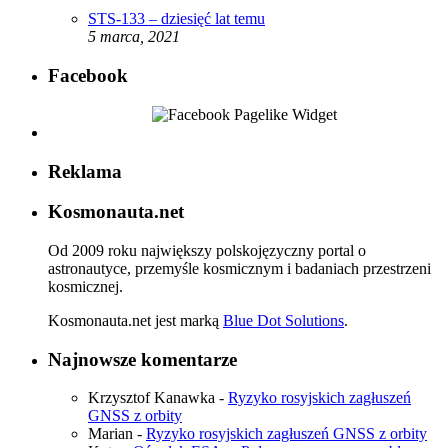
STS-133 – dziesięć lat temu
5 marca, 2021
Facebook
Reklama
Kosmonauta.net
Od 2009 roku największy polskojęzyczny portal o
astronautyce, przemyśle kosmicznym i badaniach przestrzeni
kosmicznej.
Kosmonauta.net jest marką
Blue Dot Solutions
.
Najnowsze komentarze
Krzysztof Kanawka
-
Ryzyko rosyjskich zagłuszeń
GNSS z orbity
Marian
-
Ryzyko rosyjskich zagłuszeń GNSS z orbity