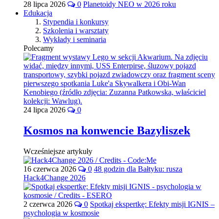
28 lipca 2026
0
Planetoidy NEO w 2026 roku
Edukacja
Stypendia i konkursy
Szkolenia i warsztaty
Wykłady i seminaria
Polecamy
24 lipca 2026
0
Kosmos na konwencie Bazyliszek
Wcześniejsze artykuły
16 czerwca 2026
0
48 godzin dla Bałtyku: rusza
Hack4Change 2026
2 czerwca 2026
0
Spotkaj ekspertkę: Efekty misji IGNIS –
psychologia w kosmosie