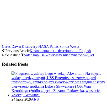
Ceres
Dawn
Discovery
NASA
Pallas
Sonda
Westa
Previous Article
Kosmonauta.net – description in English
Next Article
Solar Impulse – pierwszy międzynarodowy lot
Related Posts
24 lipca 2026
0