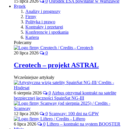
15 lipca 2026
0
Ośrodek ESA powstanie w Warszawie
Rynek
Analizy i prognozy
Firmy
Polityka i prawo
Kontrakty i przetargi
Konferencje i spotkania
Kariera
Polecamy
20 lipca 2026
0
Creotech – projekt ASTRAL
Wcześniejsze artykuły
6 sierpnia 2026
0
Airbus otrzymał kontrakt na satelitę
bezpiecznej łączności SpainSat NG-III
12 lipca 2026
0
Scanway: 100 dni na GPW
6 lipca 2026
0
Liftero – kontrakt na system BOOSTER