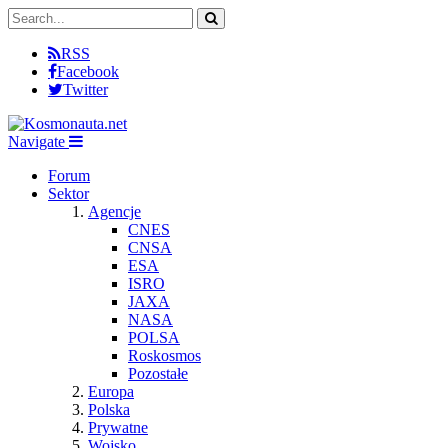
RSS
Facebook
Twitter
Navigate
Forum
Sektor
Agencje
CNES
CNSA
ESA
ISRO
JAXA
NASA
POLSA
Roskosmos
Pozostałe
Europa
Polska
Prywatne
Wojsko