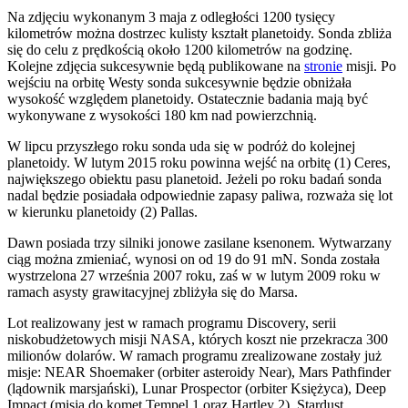
Na zdjęciu wykonanym 3 maja z odległości 1200 tysięcy
kilometrów można dostrzec kulisty kształt planetoidy. Sonda zbliża
się do celu z prędkością około 1200 kilometrów na godzinę.
Kolejne zdjęcia sukcesywnie będą publikowane na
stronie
misji. Po
wejściu na orbitę Westy sonda sukcesywnie będzie obniżała
wysokość względem planetoidy. Ostatecznie badania mają być
wykonywane z wysokości 180 km nad powierzchnią.
W lipcu przyszłego roku sonda uda się w podróż do kolejnej
planetoidy. W lutym 2015 roku powinna wejść na orbitę (1) Ceres,
największego obiektu pasu planetoid. Jeżeli po roku badań sonda
nadal będzie posiadała odpowiednie zapasy paliwa, rozważa się lot
w kierunku planetoidy (2) Pallas.
Dawn posiada trzy silniki jonowe zasilane ksenonem. Wytwarzany
ciąg można zmieniać, wynosi on od 19 do 91 mN. Sonda została
wystrzelona 27 września 2007 roku, zaś w w lutym 2009 roku w
ramach asysty grawitacyjnej zbliżyła się do Marsa.
Lot realizowany jest w ramach programu Discovery, serii
niskobudżetowych misji NASA, których koszt nie przekracza 300
milionów dolarów. W ramach programu zrealizowane zostały już
misje: NEAR Shoemaker (orbiter asteroidy Near), Mars Pathfinder
(lądownik marsjański), Lunar Prospector (orbiter Księżyca), Deep
Impact (misja do komet Tempel 1 oraz Hartley 2), Stardust