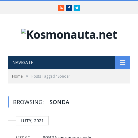
RSS
Facebook
Twitter
NAVIGATE
»
Home
Posts Tagged "Sonda"
BROWSING:
SONDA
LUTY, 2021
SONDA nie umiera nigdy
LUT 07