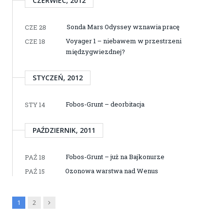
CZERWIEC, 2012
Sonda Mars Odyssey wznawia pracę
CZE 28
Voyager 1 – niebawem w przestrzeni
CZE 18
międzygwiezdnej?
STYCZEŃ, 2012
Fobos-Grunt – deorbitacja
STY 14
PAŹDZIERNIK, 2011
Fobos-Grunt – już na Bajkonurze
PAŹ 18
Ozonowa warstwa nad Wenus
PAŹ 15
Next
1
2