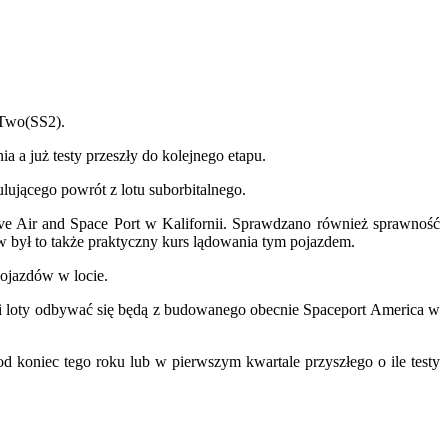
pTwo(SS2).
 już testy przeszły do kolejnego etapu.
ującego powrót z lotu suborbitalnego.
ve Air and Space Port w Kalifornii. Sprawdzano również sprawność
 był to także praktyczny kurs lądowania tym pojazdem.
pojazdów w locie.
ci loty odbywać się będą z budowanego obecnie Spaceport America w
d koniec tego roku lub w pierwszym kwartale przyszłego o ile testy