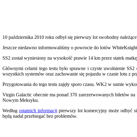
10 października 2010 roku odbył się pierwszy lot swobodny należąc
Jeszcze niedawno informowaliśmy o powrocie do lotów WhiteKnightT
SS2 został wyniesiony na wysokość prawie 14 km przez statek matk
Głównymi celami tego testu było sprawne i czyste uwolnienie SS2
wszystkich systemów oraz zachowanie się pojazdu w czasie lotu z p
Przygotowania do tego testu zajęły sporo czasu. WK2 w sumie wykona
Virgin Galactic obecnie ma ponad 370 zarezerwowanych biletów na 
Nowym Meksyku.
Według
ostatnich informacji
pierwszy lot komercyjny może odbyć się
będą nadal przebiegać bez problemów.