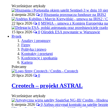
Wcześniejsze artykuły
4 sierpnia 2026
0
Hiszpania przeznacza fundusze na IRIS2
22 lipca 2026
0
MSWiA – umowa z Komisją Europejską na 
15 lipca 2026
0
Ośrodek ESA powstanie w Warszawie
Rynek
Analizy i prognozy
Firmy
Polityka i prawo
Kontrakty i przetargi
Konferencje i spotkania
Kariera
Polecamy
20 lipca 2026
0
Creotech – projekt ASTRAL
Wcześniejsze artykuły
6 sierpnia 2026
0
Airbus otrzymał kontrakt na satelitę bezpi