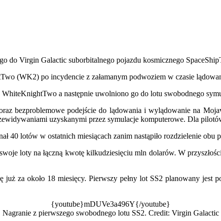
ego do Virgin Galactic suborbitalnego pojazdu kosmicznego SpaceShi
wo (WK2) po incydencie z załamanym podwoziem w czasie lądowania a
ę WhiteKnightTwo a następnie uwolniono go do lotu swobodnego symul
 oraz bezproblemowe podejście do lądowania i wylądowanie na Moja
rzewidywaniami uzyskanymi przez symulacje komputerowe. Dla pilotów
ł 40 lotów w ostatnich miesiącach zanim nastąpiło rozdzielenie obu 
swoje loty na łączną kwotę kilkudziesięciu mln dolarów. W przyszłoś
 już za około 18 miesięcy. Pierwszy pełny lot SS2 planowany jest po
{youtube}mDUVe3a496Y{/youtube}
Nagranie z pierwszego swobodnego lotu SS2. Credit: Virgin Galactic