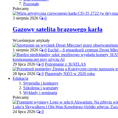
Pozostałe
Polecamy
3 sierpnia 2026
0
Gazowy satelita brązowego karła
Wcześniejsze artykuły
1 sierpnia 2026
0
Euclid – 6 gigapikseli centrum Drogi Mle
29 lipca 2026
0
Pożegnanie z 3I/ATLAS
28 lipca 2026
0
Planetoidy NEO w 2026 roku
Edukacja
Stypendia i konkursy
Szkolenia i warsztaty
Wykłady i seminaria
Polecamy
24 lipca 2026
0