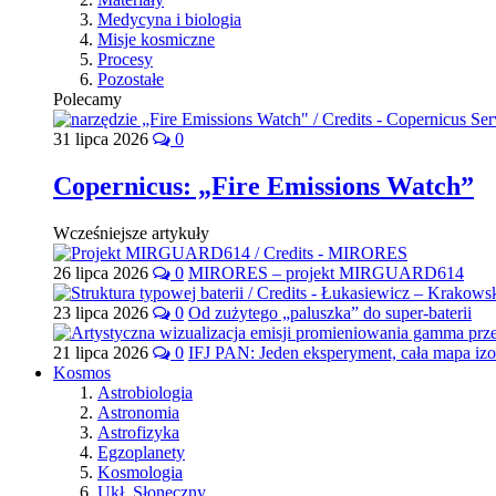
Medycyna i biologia
Misje kosmiczne
Procesy
Pozostałe
Polecamy
31 lipca 2026
0
Copernicus: „Fire Emissions Watch”
Wcześniejsze artykuły
26 lipca 2026
0
MIRORES – projekt MIRGUARD614
23 lipca 2026
0
Od zużytego „paluszka” do super-baterii
21 lipca 2026
0
IFJ PAN: Jeden eksperyment, cała mapa iz
Kosmos
Astrobiologia
Astronomia
Astrofizyka
Egzoplanety
Kosmologia
Ukł. Słoneczny