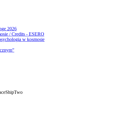
ange 2026
 psychologia w kosmosie
micznym”
paceShipTwo