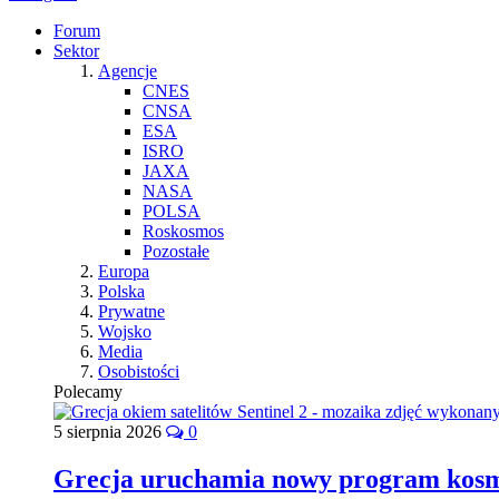
Forum
Sektor
Agencje
CNES
CNSA
ESA
ISRO
JAXA
NASA
POLSA
Roskosmos
Pozostałe
Europa
Polska
Prywatne
Wojsko
Media
Osobistości
Polecamy
5 sierpnia 2026
0
Grecja uruchamia nowy program kos