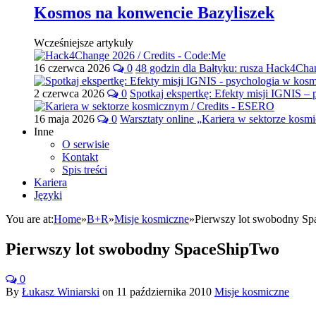
Kosmos na konwencie Bazyliszek
Wcześniejsze artykuły
16 czerwca 2026
0
48 godzin dla Bałtyku: rusza Hack4Ch
2 czerwca 2026
0
Spotkaj ekspertkę: Efekty misji IGNIS –
16 maja 2026
0
Warsztaty online „Kariera w sektorze kos
Inne
O serwisie
Kontakt
Spis treści
Kariera
Języki
You are at:
Home
»
B+R
»
Misje kosmiczne
»
Pierwszy lot swobodny S
Pierwszy lot swobodny SpaceShipTwo
0
By
Łukasz Winiarski
on
11 października 2010
Misje kosmiczne