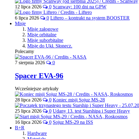
12 lipca 2026
0
Scanway: 100 dni na GPW
6 lipca 2026
0
Liftero – kontrakt na system BOOSTER
Misje
Misje załogowe
Misje orbitalne
Misje suborbitalne
Misje do Ukł. Słonecz.
Polecamy
7 sierpnia 2026
0
Spacer EVA-96
Wcześniejsze artykuły
28 lipca 2026
0
Koniec misji Sojuz MS-28
25 lipca 2026
0
Udany 13. test Starshipa i Super Heavy
16 lipca 2026
0
Sojuz MS-29 na ISS
B+R
Hardware
Materiały