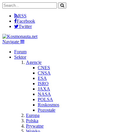
RSS
Facebook
Twitter
Navigate
Forum
Sektor
Agencje
CNES
CNSA
ESA
ISRO
JAXA
NASA
POLSA
Roskosmos
Pozostałe
Europa
Polska
Prywatne
Wojsko