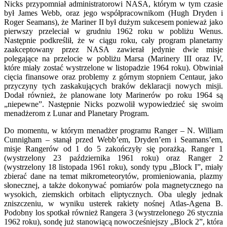
Nicks przypomniał administratorowi NASA, którym w tym czasie
był James Webb, oraz jego współpracownikom (Hugh Dryden i
Roger Seamans), że Mariner II był dużym sukcesem ponieważ jako
pierwszy przeleciał w grudniu 1962 roku w pobliżu Wenus.
Następnie podkreślił, że w ciągu roku, cały program planetarny
zaakceptowany przez NASA zawierał jedynie dwie misje
polegające na przelocie w pobliżu Marsa (Marinery III oraz IV,
które miały zostać wystrzelone w listopadzie 1964 roku). Obwiniał
cięcia finansowe oraz problemy z górnym stopniem Centaur, jako
przyczyny tych zaskakujących braków deklaracji nowych misji.
Dodał również, że planowane loty Marinerów po roku 1964 są
„niepewne”. Następnie Nicks pozwolił wypowiedzieć się swoim
menadżerom z Lunar and Planetary Program.
Do momentu, w którym menadżer programu Ranger – N. William
Cunnigham – stanął przed Webb’em, Dryden’em i Seamans’em,
misje Rangerów od 1 do 5 zakończyły się porażką. Ranger 1
(wystrzelony 23 października 1961 roku) oraz Ranger 2
(wystrzelony 18 listopada 1961 roku), sondy typu „Block I”, miały
zbierać dane na temat mikrometeorytów, promieniowania, plazmy
słonecznej, a także dokonywać pomiarów pola magnetycznego na
wysokich, ziemskich orbitach eliptycznych. Oba uległy jednak
zniszczeniu, w wyniku usterek rakiety nośnej Atlas-Agena B.
Podobny los spotkał również Rangera 3 (wystrzelonego 26 stycznia
1962 roku), sondę już stanowiącą nowocześniejszy „Block 2”, która