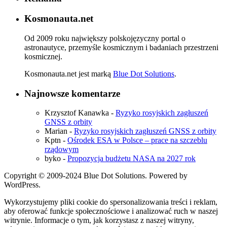
Kosmonauta.net
Od 2009 roku największy polskojęzyczny portal o
astronautyce, przemyśle kosmicznym i badaniach przestrzeni
kosmicznej.
Kosmonauta.net jest marką
Blue Dot Solutions
.
Najnowsze komentarze
Krzysztof Kanawka
-
Ryzyko rosyjskich zagłuszeń
GNSS z orbity
Marian
-
Ryzyko rosyjskich zagłuszeń GNSS z orbity
Kptn
-
Ośrodek ESA w Polsce – prace na szczeblu
rządowym
byko
-
Propozycja budżetu NASA na 2027 rok
Copyright © 2009-2024 Blue Dot Solutions. Powered by
WordPress.
Wykorzystujemy pliki cookie do spersonalizowania treści i reklam,
aby oferować funkcje społecznościowe i analizować ruch w naszej
witrynie. Informacje o tym, jak korzystasz z naszej witryny,