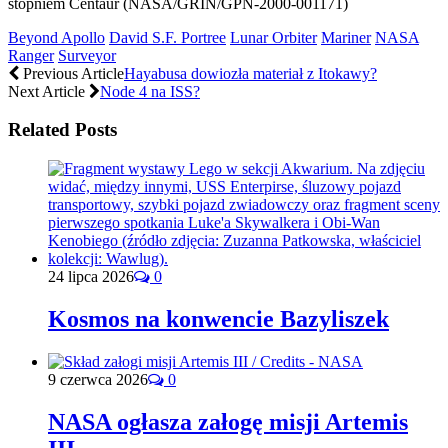
Beyond Apollo
David S.F. Portree
Lunar Orbiter
Mariner
NASA
Ranger
Surveyor
Previous Article
Hayabusa dowiozła materiał z Itokawy?
Next Article
Node 4 na ISS?
Related Posts
24 lipca 2026
0
Kosmos na konwencie Bazyliszek
9 czerwca 2026
0
NASA ogłasza załogę misji Artemis