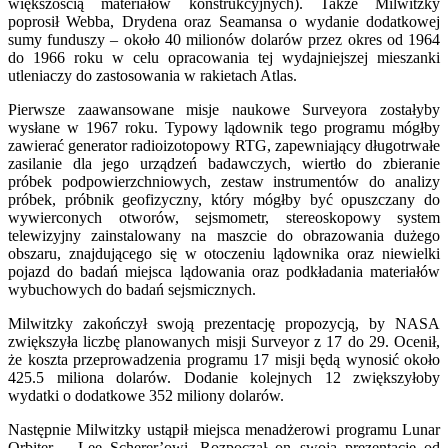
większością materiałów konstrukcyjnych). Także Milwitzky
poprosił Webba, Drydena oraz Seamansa o wydanie dodatkowej
sumy funduszy – około 40 milionów dolarów przez okres od 1964
do 1966 roku w celu opracowania tej wydajniejszej mieszanki
utleniaczy do zastosowania w rakietach Atlas.
Pierwsze zaawansowane misje naukowe Surveyora zostałyby
wysłane w 1967 roku. Typowy lądownik tego programu mógłby
zawierać generator radioizotopowy RTG, zapewniający długotrwałe
zasilanie dla jego urządzeń badawczych, wiertło do zbieranie
próbek podpowierzchniowych, zestaw instrumentów do analizy
próbek, próbnik geofizyczny, który mógłby być opuszczany do
wywierconych otworów, sejsmometr, stereoskopowy system
telewizyjny zainstalowany na maszcie do obrazowania dużego
obszaru, znajdującego się w otoczeniu lądownika oraz niewielki
pojazd do badań miejsca lądowania oraz podkładania materiałów
wybuchowych do badań sejsmicznych.
Milwitzky zakończył swoją prezentację propozycją, by NASA
zwiększyła liczbę planowanych misji Surveyor z 17 do 29. Ocenił,
że koszta przeprowadzenia programu 17 misji będą wynosić około
425.5 miliona dolarów. Dodanie kolejnych 12 zwiększyłoby
wydatki o dodatkowe 352 miliony dolarów.
Następnie Milwitzky ustąpił miejsca menadżerowi programu Lunar
Orbiter – Lee Scherer’owi. Rozpoczął on swoją prezentację od