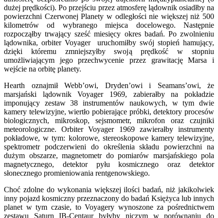
dużej prędkości). Po przejściu przez atmosferę lądownik osiadłby na
powierzchni Czerwonej Planety w odległości nie większej niż 500
kilometrów od wybranego miejsca docelowego. Następnie
rozpocząłby trwający sześć miesięcy okres badań. Po zwolnieniu
lądownika, orbiter Voyager uruchomiłby swój stopień hamujący,
dzięki któremu zmniejszyłby swoją prędkość w stopniu
umożliwiającym jego przechwycenie przez grawitację Marsa i
wejście na orbitę planety.
Hearth oznajmił Webb’owi, Dryden’owi i Seamans’owi, że
marsjański lądownik Voyager 1969, zabierałby na pokładzie
imponujący zestaw 38 instrumentów naukowych, w tym dwie
kamery telewizyjne, wiertło pobierające próbki, detektory procesów
biologicznych, mikroskop, sejsmometr, mikrofon oraz czujniki
meteorologiczne. Orbiter Voyager 1969 zawierałby instrumenty
pokładowe, w tym: kolorowe, stereoskopowe kamery telewizyjne,
spektrometr podczerwieni do określenia składu powierzchni na
dużym obszarze, magnetometr do pomiarów marsjańskiego pola
magnetycznego, detektor pyłu kosmicznego oraz detektor
słonecznego promieniowania rentgenowskiego.
Choć zdolne do wykonania większej ilości badań, niż jakikolwiek
inny pojazd kosmiczny przeznaczony do badań Księżyca lub innych
planet w tym czasie, to Voyagery wynoszone za pośrednictwem
zestawu Saturn IB-Centaur byłyby niczym w porównaniu do