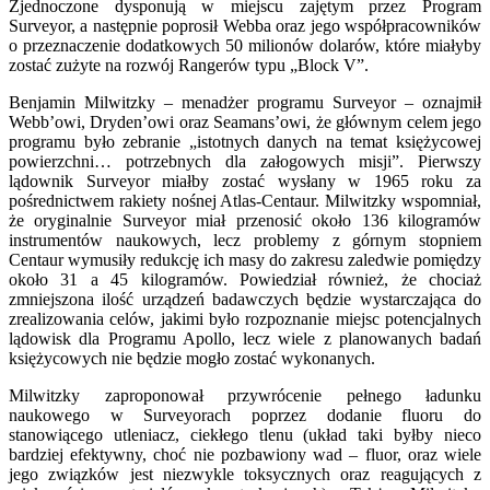
Zjednoczone dysponują w miejscu zajętym przez Program
Surveyor, a następnie poprosił Webba oraz jego współpracowników
o przeznaczenie dodatkowych 50 milionów dolarów, które miałyby
zostać zużyte na rozwój Rangerów typu „Block V”.
Benjamin Milwitzky – menadżer programu Surveyor – oznajmił
Webb’owi, Dryden’owi oraz Seamans’owi, że głównym celem jego
programu było zebranie „istotnych danych na temat księżycowej
powierzchni… potrzebnych dla załogowych misji”. Pierwszy
lądownik Surveyor miałby zostać wysłany w 1965 roku za
pośrednictwem rakiety nośnej Atlas-Centaur. Milwitzky wspomniał,
że oryginalnie Surveyor miał przenosić około 136 kilogramów
instrumentów naukowych, lecz problemy z górnym stopniem
Centaur wymusiły redukcję ich masy do zakresu zaledwie pomiędzy
około 31 a 45 kilogramów. Powiedział również, że chociaż
zmniejszona ilość urządzeń badawczych będzie wystarczająca do
zrealizowania celów, jakimi było rozpoznanie miejsc potencjalnych
lądowisk dla Programu Apollo, lecz wiele z planowanych badań
księżycowych nie będzie mogło zostać wykonanych.
Milwitzky zaproponował przywrócenie pełnego ładunku
naukowego w Surveyorach poprzez dodanie fluoru do
stanowiącego utleniacz, ciekłego tlenu (układ taki byłby nieco
bardziej efektywny, choć nie pozbawiony wad – fluor, oraz wiele
jego związków jest niezwykle toksycznych oraz reagujących z