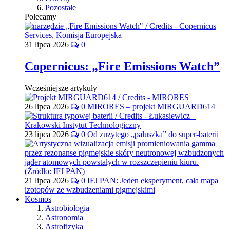
Pozostałe
Polecamy
31 lipca 2026
0
Copernicus: „Fire Emissions Watch”
Wcześniejsze artykuły
26 lipca 2026
0
MIRORES – projekt MIRGUARD614
23 lipca 2026
0
Od zużytego „paluszka” do super-baterii
21 lipca 2026
0
IFJ PAN: Jeden eksperyment, cała mapa
izotopów ze wzbudzeniami pigmejskimi
Kosmos
Astrobiologia
Astronomia
Astrofizyka