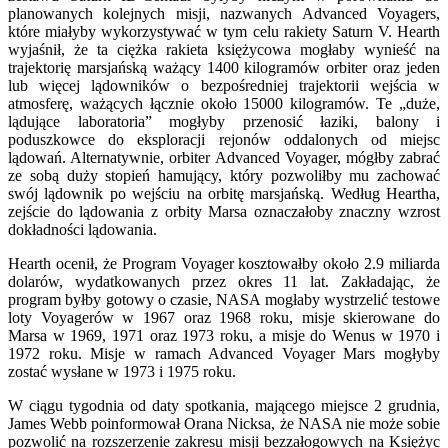
planowanych kolejnych misji, nazwanych Advanced Voyagers,
które miałyby wykorzystywać w tym celu rakiety Saturn V. Hearth
wyjaśnił, że ta ciężka rakieta księżycowa mogłaby wynieść na
trajektorię marsjańską ważący 1400 kilogramów orbiter oraz jeden
lub więcej lądowników o bezpośredniej trajektorii wejścia w
atmosferę, ważących łącznie około 15000 kilogramów. Te „duże,
lądujące laboratoria” mogłyby przenosić łaziki, balony i
poduszkowce do eksploracji rejonów oddalonych od miejsc
lądowań. Alternatywnie, orbiter Advanced Voyager, mógłby zabrać
ze sobą duży stopień hamujący, który pozwoliłby mu zachować
swój lądownik po wejściu na orbitę marsjańską. Według Heartha,
zejście do lądowania z orbity Marsa oznaczałoby znaczny wzrost
dokładności lądowania.
Hearth ocenił, że Program Voyager kosztowałby około 2.9 miliarda
dolarów, wydatkowanych przez okres 11 lat. Zakładając, że
program byłby gotowy o czasie, NASA mogłaby wystrzelić testowe
loty Voyagerów w 1967 oraz 1968 roku, misje skierowane do
Marsa w 1969, 1971 oraz 1973 roku, a misje do Wenus w 1970 i
1972 roku. Misje w ramach Advanced Voyager Mars mogłyby
zostać wysłane w 1973 i 1975 roku.
W ciągu tygodnia od daty spotkania, mającego miejsce 2 grudnia,
James Webb poinformował Orana Nicksa, że NASA nie może sobie
pozwolić na rozszerzenie zakresu misji bezzałogowych na Księżyc