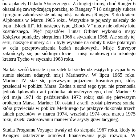
oraz planety Układu Słonecznego. Z drugiej strony, choć Ranger 6
okazał się zawstydzającą porażką, to Rangery 7 i 8 osiągnęły sukces
i program zakończył się udaną misją naukową Rangera 9 do krateru
Alphonsus w Marcu 1965 roku. Wszystkie te pojazdy należały do
typu „Block III”, ich następcy typu „Block V” nigdy nie odbyły lotu
kosmicznego. Pięć pojazdów Lunar Orbiter wykonało mapy
Księżyca pomiędzy sierpniem 1966 a styczniem 1968. Ale sondy tej
serii, noszące numery 4 i 5 były wysłane na orbity bliskie polarnym
w celu przeprowadzenia badań naukowych. Misje Surveyor
zakończyły się po siódmym locie – misji naukowej do młodego
krateru Tycho w styczniu 1968 roku.
Na lata sześćdziesiąte i początek lat siedemdziesiątych przypadło w
sumie siedem udanych misji Marinerów. W lipcu 1965 roku,
Mariner IV stał się pierwszym pojazdem kosmicznym, który
przeleciał w pobliżu Marsa. Żadna z sond tego typu nie przenosiła
jednak lądownika ani próbnika atmosferycznego, choć Mariner 9
(od maja 1971 do października 1972 roku) stał się pierwszym
orbiterem Marsa. Mariner 10, ostatni z serii, został pierwszą sondą,
która przeleciała w pobliżu Merkurego (w praktyce dokonała trzech
takich przelotów w marcu 1974, wrześniu 1974 oraz marcu 1975
roku, dzięki zastosowaniu manewrów asysty grawitacyjnej).
Studia Programu Voyager trwały aż do sierpnia 1967 roku, kiedy to
Kongres ostatecznie odmówił finansowania jego rozwoju. W