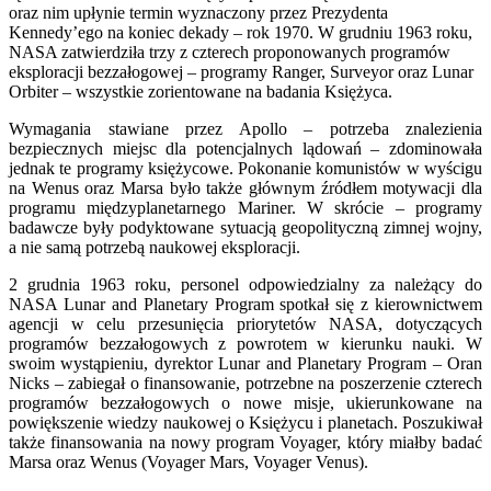
oraz nim upłynie termin wyznaczony przez Prezydenta
Kennedy’ego na koniec dekady – rok 1970. W grudniu 1963 roku,
NASA zatwierdziła trzy z czterech proponowanych programów
eksploracji bezzałogowej – programy Ranger, Surveyor oraz Lunar
Orbiter – wszystkie zorientowane na badania Księżyca.
Wymagania stawiane przez Apollo – potrzeba znalezienia
bezpiecznych miejsc dla potencjalnych lądowań – zdominowała
jednak te programy księżycowe. Pokonanie komunistów w wyścigu
na Wenus oraz Marsa było także głównym źródłem motywacji dla
programu międzyplanetarnego Mariner. W skrócie – programy
badawcze były podyktowane sytuacją geopolityczną zimnej wojny,
a nie samą potrzebą naukowej eksploracji.
2 grudnia 1963 roku, personel odpowiedzialny za należący do
NASA Lunar and Planetary Program spotkał się z kierownictwem
agencji w celu przesunięcia priorytetów NASA, dotyczących
programów bezzałogowych z powrotem w kierunku nauki. W
swoim wystąpieniu, dyrektor Lunar and Planetary Program – Oran
Nicks – zabiegał o finansowanie, potrzebne na poszerzenie czterech
programów bezzałogowych o nowe misje, ukierunkowane na
powiększenie wiedzy naukowej o Księżycu i planetach. Poszukiwał
także finansowania na nowy program Voyager, który miałby badać
Marsa oraz Wenus (Voyager Mars, Voyager Venus).