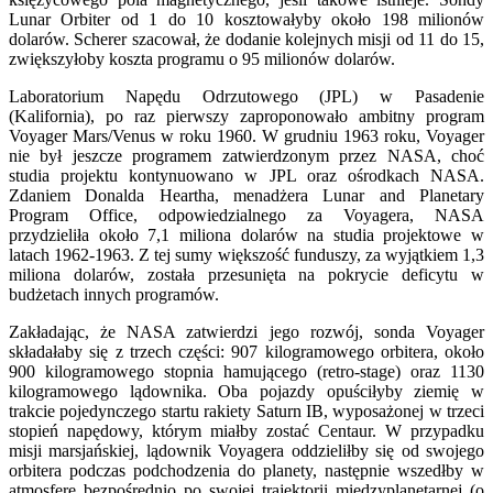
Lunar Orbiter od 1 do 10 kosztowałyby około 198 milionów
dolarów. Scherer szacował, że dodanie kolejnych misji od 11 do 15,
zwiększyłoby koszta programu o 95 milionów dolarów.
Laboratorium Napędu Odrzutowego (JPL) w Pasadenie
(Kalifornia), po raz pierwszy zaproponowało ambitny program
Voyager Mars/Venus w roku 1960. W grudniu 1963 roku, Voyager
nie był jeszcze programem zatwierdzonym przez NASA, choć
studia projektu kontynuowano w JPL oraz ośrodkach NASA.
Zdaniem Donalda Heartha, menadżera Lunar and Planetary
Program Office, odpowiedzialnego za Voyagera, NASA
przydzieliła około 7,1 miliona dolarów na studia projektowe w
latach 1962-1963. Z tej sumy większość funduszy, za wyjątkiem 1,3
miliona dolarów, została przesunięta na pokrycie deficytu w
budżetach innych programów.
Zakładając, że NASA zatwierdzi jego rozwój, sonda Voyager
składałaby się z trzech części: 907 kilogramowego orbitera, około
900 kilogramowego stopnia hamującego (retro-stage) oraz 1130
kilogramowego lądownika. Oba pojazdy opuściłyby ziemię w
trakcie pojedynczego startu rakiety Saturn IB, wyposażonej w trzeci
stopień napędowy, którym miałby zostać Centaur. W przypadku
misji marsjańskiej, lądownik Voyagera oddzieliłby się od swojego
orbitera podczas podchodzenia do planety, następnie wszedłby w
atmosferę bezpośrednio po swojej trajektorii międzyplanetarnej (o