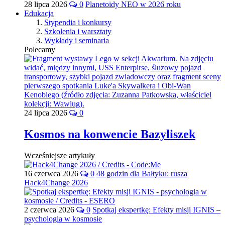
28 lipca 2026
0
Planetoidy NEO w 2026 roku
Edukacja
Stypendia i konkursy
Szkolenia i warsztaty
Wykłady i seminaria
Polecamy
24 lipca 2026
0
Kosmos na konwencie Bazyliszek
Wcześniejsze artykuły
16 czerwca 2026
0
48 godzin dla Bałtyku: rusza
Hack4Change 2026
2 czerwca 2026
0
Spotkaj ekspertkę: Efekty misji IGNIS –
psychologia w kosmosie