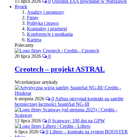
15 lipca 2026
0
Ośrodek ESA powstanie w Warszawie
Rynek
Analizy i prognozy
Firmy
Polityka i prawo
Kontrakty i przetargi
Konferencje i spotkania
Kariera
Polecamy
20 lipca 2026
0
Creotech – projekt ASTRAL
Wcześniejsze artykuły
6 sierpnia 2026
0
Airbus otrzymał kontrakt na satelitę
bezpiecznej łączności SpainSat NG-III
12 lipca 2026
0
Scanway: 100 dni na GPW
6 lipca 2026
0
Liftero – kontrakt na system BOOSTER