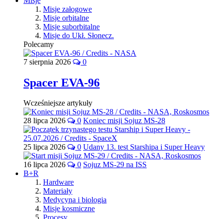
Misje
Misje załogowe
Misje orbitalne
Misje suborbitalne
Misje do Ukł. Słonecz.
Polecamy
7 sierpnia 2026
0
Spacer EVA-96
Wcześniejsze artykuły
28 lipca 2026
0
Koniec misji Sojuz MS-28
25 lipca 2026
0
Udany 13. test Starshipa i Super Heavy
16 lipca 2026
0
Sojuz MS-29 na ISS
B+R
Hardware
Materiały
Medycyna i biologia
Misje kosmiczne
Procesy