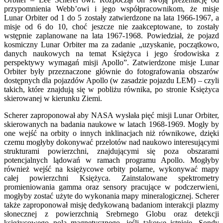
przypomnienia Webb’owi i jego współpracownikom, że misje
Lunar Orbiter od 1 do 5 zostały zatwierdzone na lata 1966-1967, a
misje od 6 do 10, choć jeszcze nie zaakceptowane, to zostały
wstępnie zaplanowane na lata 1967-1968. Powiedział, że pojazd
kosmiczny Lunar Orbiter ma za zadanie „uzyskanie, początkowo,
danych naukowych na temat Księżyca i jego środowiska z
perspektywy wymagań misji Apollo”. Zatwierdzone misje Lunar
Orbiter były przeznaczone głównie do fotografowania obszarów
dostępnych dla pojazdów Apollo (w zasadzie pojazdu LEM) – czyli
takich, które znajdują się w pobliżu równika, po stronie Księżyca
skierowanej w kierunku Ziemi.
Scherer zaproponował aby NASA wysłała pięć misji Lunar Orbiter,
skierowanych na badania naukowe w latach 1968-1969. Mogły by
one wejść na orbity o innych inklinacjach niż równikowe, dzięki
czemu mogłyby dokonywać przelotów nad naukowo interesującymi
strukturami powierzchni, znajdującymi się poza obszarami
potencjalnych lądowań w ramach programu Apollo. Mogłyby
również wejść na księżycowe orbity polarne, wykonywać mapy
całej powierzchni Księżyca. Zainstalowane spektrometry
promieniowania gamma oraz sensory pracujące w podczerwieni,
mogłyby zostać użyte do wykonania mapy mineralogicznej. Scherer
także zaproponował misję dedykowaną badaniom interakcji plazmy
słonecznej z powierzchnią Srebrnego Globu oraz detekcji
księżycowego pola magnetycznego, jeśli takowe istnieje. Sondy