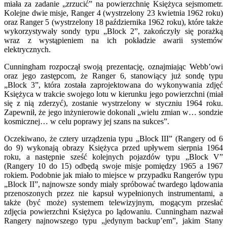
miała za zadanie „zrzucić” na powierzchnię Księżyca sejsmometr.
Kolejne dwie misje, Ranger 4 (wystrzelony 23 kwietnia 1962 roku)
oraz Ranger 5 (wystrzelony 18 października 1962 roku), które także
wykorzystywały sondy typu „Block 2”, zakończyły się porażką
wraz z wystąpieniem na ich pokładzie awarii systemów
elektrycznych.
Cunningham rozpoczął swoją prezentację, oznajmiając Webb’owi
oraz jego zastępcom, że Ranger 6, stanowiący już sondę typu
„Block 3”, która została zaprojektowana do wykonywania zdjęć
Księżyca w trakcie swojego lotu w kierunku jego powierzchni (miał
się z nią zderzyć), zostanie wystrzelony w styczniu 1964 roku.
Zapewnił, że jego inżynierowie dokonali „wielu zmian w… sondzie
kosmicznej… w celu poprawy jej szans na sukces”.
Oczekiwano, że cztery urządzenia typu „Block III” (Rangery od 6
do 9) wykonają obrazy Księżyca przed upływem sierpnia 1964
roku, a następnie sześć kolejnych pojazdów typu „Block V”
(Rangery 10 do 15) odbędą swoje misje pomiędzy 1965 a 1967
rokiem. Podobnie jak miało to miejsce w przypadku Rangerów typu
„Block II”, najnowsze sondy miały spróbować twardego lądowania
przenoszonych przez nie kapsuł wypełnionych instrumentami, a
także (być może) systemem telewizyjnym, mogącym przesłać
zdjęcia powierzchni Księżyca po lądowaniu. Cunningham nazwał
Rangery najnowszego typu „jedynym backup’em”, jakim Stany