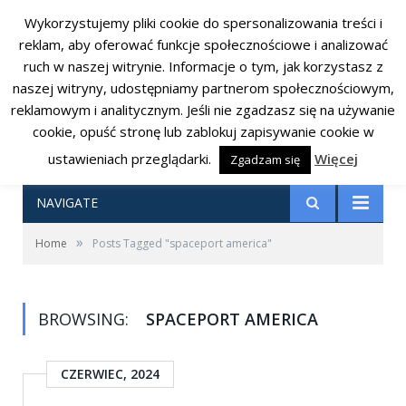
Wykorzystujemy pliki cookie do spersonalizowania treści i
RSS
Facebook
Twitter
reklam, aby oferować funkcje społecznościowe i analizować
ruch w naszej witrynie. Informacje o tym, jak korzystasz z
naszej witryny, udostępniamy partnerom społecznościowym,
reklamowym i analitycznym. Jeśli nie zgadzasz się na używanie
cookie, opuść stronę lub zablokuj zapisywanie cookie w
ustawieniach przeglądarki.
Więcej
Zgadzam się
NAVIGATE
»
Home
Posts Tagged "spaceport america"
BROWSING:
SPACEPORT AMERICA
CZERWIEC, 2024