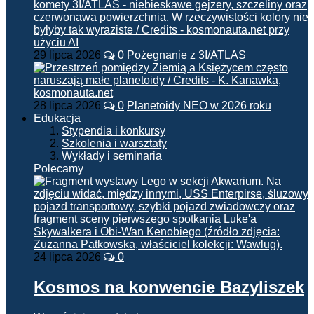
29 lipca 2026
0
Pożegnanie z 3I/ATLAS
28 lipca 2026
0
Planetoidy NEO w 2026 roku
Edukacja
Stypendia i konkursy
Szkolenia i warsztaty
Wykłady i seminaria
Polecamy
24 lipca 2026
0
Kosmos na konwencie Bazyliszek