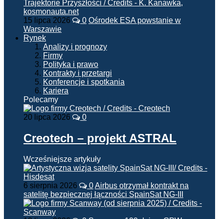
15 lipca 2026
0
Ośrodek ESA powstanie w
Warszawie
Rynek
Analizy i prognozy
Firmy
Polityka i prawo
Kontrakty i przetargi
Konferencje i spotkania
Kariera
Polecamy
20 lipca 2026
0
Creotech – projekt ASTRAL
Wcześniejsze artykuły
6 sierpnia 2026
0
Airbus otrzymał kontrakt na
satelitę bezpiecznej łączności SpainSat NG-III