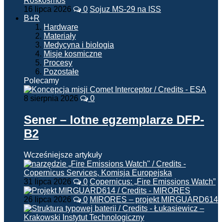
16 lipca 2026
0
Sojuz MS-29 na ISS
B+R
Hardware
Materiały
Medycyna i biologia
Misje kosmiczne
Procesy
Pozostałe
Polecamy
8 sierpnia 2026
0
Sener – lotne egzemplarze DFP-
B2
Wcześniejsze artykuły
31 lipca 2026
0
Copernicus: „Fire Emissions Watch”
26 lipca 2026
0
MIRORES – projekt MIRGUARD614