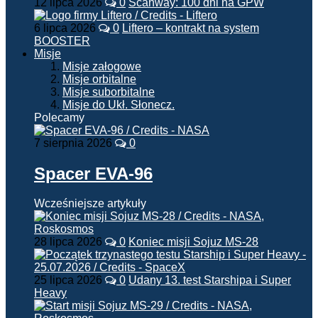
12 lipca 2026
0
Scanway: 100 dni na GPW
6 lipca 2026
0
Liftero – kontrakt na system
BOOSTER
Misje
Misje załogowe
Misje orbitalne
Misje suborbitalne
Misje do Ukł. Słonecz.
Polecamy
7 sierpnia 2026
0
Spacer EVA-96
Wcześniejsze artykuły
28 lipca 2026
0
Koniec misji Sojuz MS-28
25 lipca 2026
0
Udany 13. test Starshipa i Super
Heavy