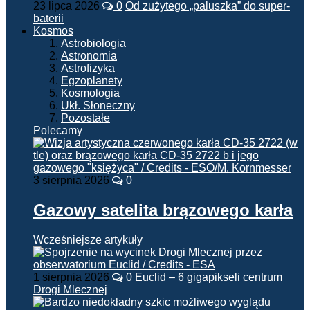
23 lipca 2026
0
Od zużytego „paluszka” do super-
baterii
Kosmos
Astrobiologia
Astronomia
Astrofizyka
Egzoplanety
Kosmologia
Ukł. Słoneczny
Pozostałe
Polecamy
3 sierpnia 2026
0
Gazowy satelita brązowego karła
Wcześniejsze artykuły
1 sierpnia 2026
0
Euclid – 6 gigapikseli centrum
Drogi Mlecznej