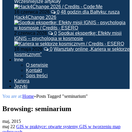
Wcześniejsze artykuły
16 czerwca 2026
0
48 godzin dla Bałtyku: rusza
Hack4Change 2026
2 czerwca 2026
0
Spotkaj ekspertkę: Efekty misji
IGNIS – psychologia w kosmosie
16 maja 2026
0
Warsztaty online „Kariera w sektorze
kosmicznym”
Inne
O serwisie
Kontakt
Spis treści
Kariera
Języki
You are at:
Home
»
Posts Tagged "seminarium"
Browsing:
seminarium
maj, 2015
maj 22
GIS w praktyce: otwarte systemy GIS w tworzeniu map
cyfrowych