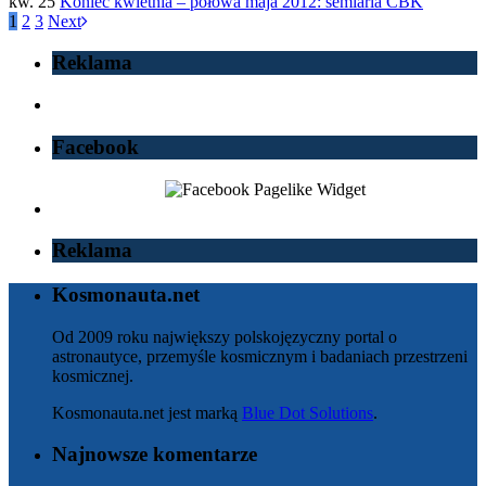
kw. 25
Koniec kwietnia – połowa maja 2012: semiaria CBK
1
2
3
Next
Reklama
Facebook
Reklama
Kosmonauta.net
Od 2009 roku największy polskojęzyczny portal o
astronautyce, przemyśle kosmicznym i badaniach przestrzeni
kosmicznej.
Kosmonauta.net jest marką
Blue Dot Solutions
.
Najnowsze komentarze