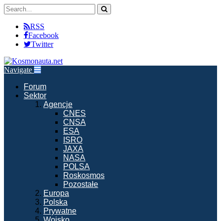
RSS
Facebook
Twitter
Navigate
Forum
Sektor
Agencje
CNES
CNSA
ESA
ISRO
JAXA
NASA
POLSA
Roskosmos
Pozostałe
Europa
Polska
Prywatne
Wojsko