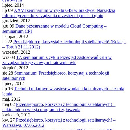
lipiec, 2014
lip 09
XXVI seminarium w cyklu GIS w praktyce: Narzędzia
informatyczne do zarządzania przestrzenią miast i gmin
grudzień, 2012
gru 09
Dane przestrzenne w modelu Cloud Computing –
seminarium CPI
listopad, 2012
lis 22
Przedsiębiorco, korzystaj z technologii satelitarnych! (Relacja
– Toruń 21.11.2012)
wrzesień, 2012
wrz 03
17. seminarium z cyklu Przegląd zastosowań GIS w
zarządzaniu kryzysowym i ratownictwie
sierpień, 2012
sie 28
Seminarium: Przedsiębiorco, korzystaj z technologii
satelitarnych
lipiec, 2012
lip 16
Techniki radarowe w zastosowaniach kosmicznych – szkoła
letnia
maj, 2012
maj 02
Przedsiębiorco, korzystaj z technologii satelitarnych! –
uaktualniona wersja programu i zgłoszenia
kwiecień, 2012
kw. 27
Przedsiębiorco, korzystaj z technologii satelitarnych! –
Warszawa, 07.05.2012