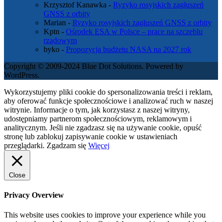
Krzysztof Kanawka
-
Ryzyko rosyjskich zagłuszeń
GNSS z orbity
Marian
-
Ryzyko rosyjskich zagłuszeń GNSS z orbity
Kptn
-
Ośrodek ESA w Polsce – prace na szczeblu
rządowym
byko
-
Propozycja budżetu NASA na 2027 rok
Copyright © 2009-2024 Blue Dot Solutions. Powered by
WordPress.
Wykorzystujemy pliki cookie do spersonalizowania treści i reklam,
aby oferować funkcje społecznościowe i analizować ruch w naszej
witrynie. Informacje o tym, jak korzystasz z naszej witryny,
udostępniamy partnerom społecznościowym, reklamowym i
analitycznym. Jeśli nie zgadzasz się na używanie cookie, opuść
stronę lub zablokuj zapisywanie cookie w ustawieniach
przeglądarki.
Zgadzam się
Więcej
Close
Privacy Overview
This website uses cookies to improve your experience while you