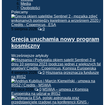
Media
Osobistości
Polecamy
5 sierpnia 2026
0
Grecja uruchamia nowy program
kosmiczny
Wcześniejsze artykuły
4 sierpnia 2026
0
Hiszpania przeznacza fundusze
na IRIS2
22 lipca 2026
0
MSWiA – umowa z Komisją
Europejską na udział w IRIS2