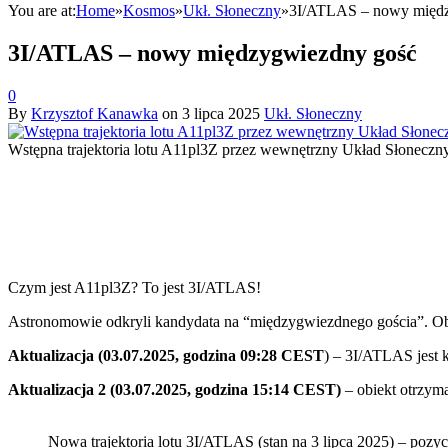
You are at:
Home
»
Kosmos
»
Ukł. Słoneczny
»
3I/ATLAS – nowy międz
3I/ATLAS – nowy międzygwiezdny gość
0
By
Krzysztof Kanawka
on
3 lipca 2025
Ukł. Słoneczny
Wstępna trajektoria lotu A11pl3Z przez wewnętrzny Układ Słoneczny (
Czym jest A11pl3Z? To jest 3I/ATLAS!
A
stronomowie odkryli kandydata na “międzygwiezdnego gościa”. Obie
Aktualizacja (03.07.2025, godzina 09:28 CEST
) – 3I/ATLAS jest 
Aktualizacja 2 (03.07.2025, godzina 15:14 CEST)
– obiekt otrzyma
Nowa trajektoria lotu 3I/ATLAS (stan na 3 lipca 2025) – pozy