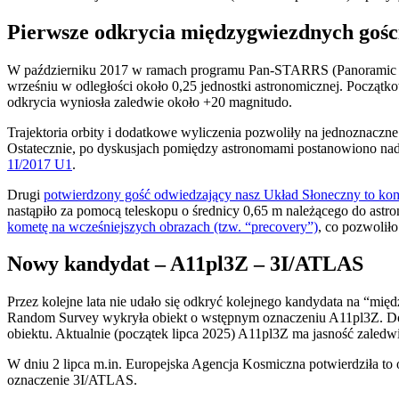
Pierwsze odkrycia międzygwiezdnych gośc
W październiku 2017 w ramach programu Pan-STARRS (Panoramic 
wrześniu w odległości około 0,25 jednostki astronomicznej. Począ
odkrycia wyniosła zaledwie około +20 magnitudo.
Trajektoria orbity i dodatkowe wyliczenia pozwoliły na jednoznaczn
Ostatecznie, po dyskusjach pomiędzy astronomami postanowiono na
1I/2017 U1
.
Drugi
potwierdzony gość odwiedzający nasz Układ Słoneczny to kom
nastąpiło za pomocą teleskopu o średnicy 0,65 m należącego do astr
kometę na wcześniejszych obrazach (tzw. “precovery”)
, co pozwolił
Nowy kandydat – A11pl3Z – 3I/ATLAS
Przez kolejne lata nie udało się odkryć kolejnego kandydata na “m
Random Survey wykryła obiekt o wstępnym oznaczeniu A11pl3Z. Dod
obiektu. Aktualnie (początek lipca 2025) A11pl3Z ma jasność zaledw
W dniu 2 lipca m.in. Europejska Agencja Kosmiczna potwierdziła to 
oznaczenie 3I/ATLAS.