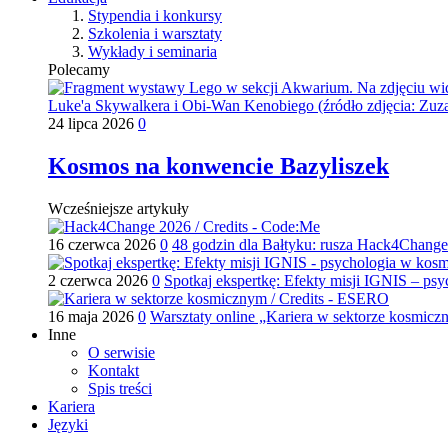
Stypendia i konkursy
Szkolenia i warsztaty
Wykłady i seminaria
Polecamy
24 lipca 2026
0
Kosmos na konwencie Bazyliszek
Wcześniejsze artykuły
16 czerwca 2026
0
48 godzin dla Bałtyku: rusza Hack4Chang
2 czerwca 2026
0
Spotkaj ekspertkę: Efekty misji IGNIS – ps
16 maja 2026
0
Warsztaty online „Kariera w sektorze kosmic
Inne
O serwisie
Kontakt
Spis treści
Kariera
Języki