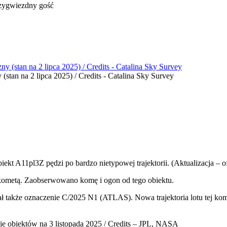
ygwiezdny gość
stan na 2 lipca 2025) / Credits - Catalina Sky Survey
kt A11pl3Z pędzi po bardzo nietypowej trajektorii. (Aktualizacja – o
kometą. Zaobserwowano komę i ogon od tego obiektu.
ł także oznaczenie C/2025 N1 (ATLAS). Nowa trajektoria lotu tej kom
cje obiektów na 3 listopada 2025 / Credits – JPL, NASA