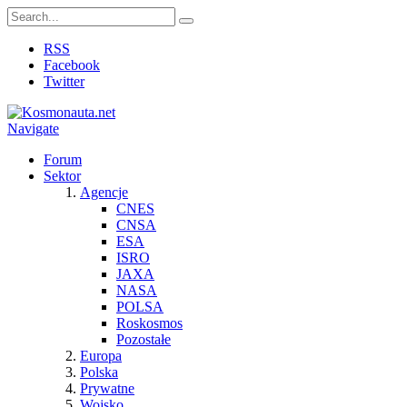
RSS
Facebook
Twitter
Navigate
Forum
Sektor
Agencje
CNES
CNSA
ESA
ISRO
JAXA
NASA
POLSA
Roskosmos
Pozostałe
Europa
Polska
Prywatne
Wojsko