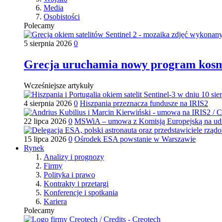
Media
Osobistości
Polecamy
5 sierpnia 2026
0
Grecja uruchamia nowy program kos
Wcześniejsze artykuły
4 sierpnia 2026
0
Hiszpania przeznacza fundusze na IRIS2
22 lipca 2026
0
MSWiA – umowa z Komisją Europejską na udz
15 lipca 2026
0
Ośrodek ESA powstanie w Warszawie
Rynek
Analizy i prognozy
Firmy
Polityka i prawo
Kontrakty i przetargi
Konferencje i spotkania
Kariera
Polecamy