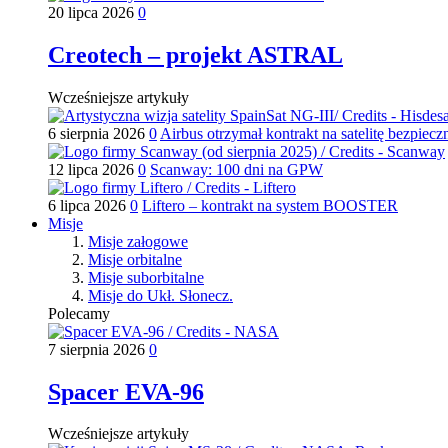
20 lipca 2026
0
Creotech – projekt ASTRAL
Wcześniejsze artykuły
6 sierpnia 2026
0
Airbus otrzymał kontrakt na satelitę bezpiecz
12 lipca 2026
0
Scanway: 100 dni na GPW
6 lipca 2026
0
Liftero – kontrakt na system BOOSTER
Misje
Misje załogowe
Misje orbitalne
Misje suborbitalne
Misje do Ukł. Słonecz.
Polecamy
7 sierpnia 2026
0
Spacer EVA-96
Wcześniejsze artykuły