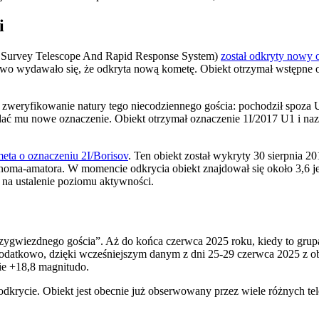
i
Survey Telescope And Rapid Response System)
został odkryty nowy 
tkowo wydawało się, że odkryta nową kometę. Obiekt otrzymał wstępn
e zweryfikowanie natury tego niecodziennego gościa: pochodził spoza 
dać mu nowe oznaczenie. Obiekt otrzymał oznaczenie 1I/2017 U1 i n
eta o oznaczeniu 2I/Borisov
. Ten obiekt został wykryty 30 sierpnia 
onoma-amatora. W momencie odkrycia obiekt znajdował się około 3,6 j
o na ustalenie poziomu aktywności.
iędzygwiezdnego gościa”. Aż do końca czerwca 2025 roku, kiedy to gr
atkowo, dzięki wcześniejszym danym z dni 25-29 czerwca 2025 z obs
ie +18,8 magnitudo.
odkrycie. Obiekt jest obecnie już obserwowany przez wiele różnych te