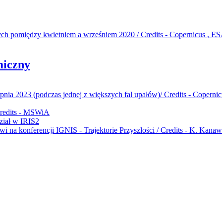
miczny
iał w IRIS2