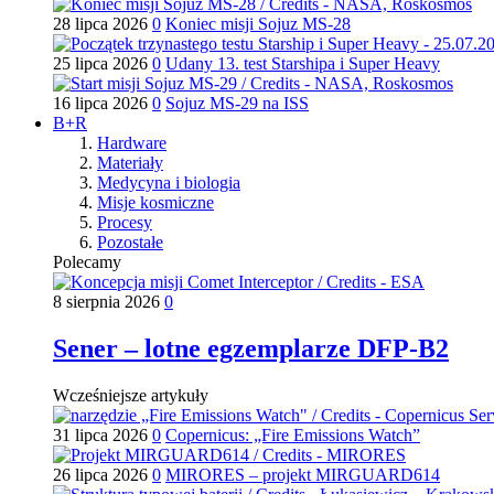
28 lipca 2026
0
Koniec misji Sojuz MS-28
25 lipca 2026
0
Udany 13. test Starshipa i Super Heavy
16 lipca 2026
0
Sojuz MS-29 na ISS
B+R
Hardware
Materiały
Medycyna i biologia
Misje kosmiczne
Procesy
Pozostałe
Polecamy
8 sierpnia 2026
0
Sener – lotne egzemplarze DFP-B2
Wcześniejsze artykuły
31 lipca 2026
0
Copernicus: „Fire Emissions Watch”
26 lipca 2026
0
MIRORES – projekt MIRGUARD614