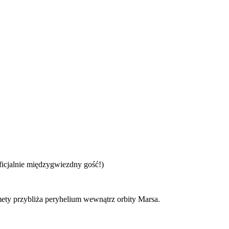
ficjalnie międzygwiezdny gość!)
ety przybliża peryhelium wewnątrz orbity Marsa.