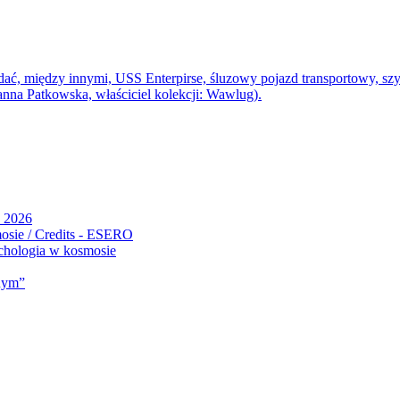
e 2026
ychologia w kosmosie
znym”