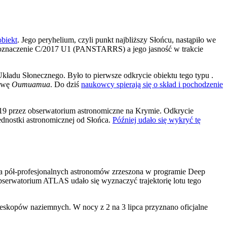
obiekt
. Jego peryhelium, czyli punkt najbliższy Słońcu, nastąpiło we
e oznaczenie C/2017 U1 (PANSTARRS) a jego jasność w trakcie
Układu Słonecznego. Było to pierwsze odkrycie obiektu tego typu .
azwę
Oumuamua
. Do dziś
naukowcy spierają się o skład i pochodzenie
2019 przez obserwatorium astronomiczne na Krymie. Odkrycie
ednostki astronomicznej od Słońca.
Później udało się wykryć tę
upa pół-profesjonalnych astronomów zrzeszona w programie Deep
erwatorium ATLAS udało się wyznaczyć trajektorię lotu tego
leskopów naziemnych. W nocy z 2 na 3 lipca przyznano oficjalne