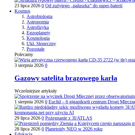
23 lipca 2026
0
Od zużytego „paluszka” do super-baterii
Kosmos
Astrobiologia
Astronomia
Astrofizyka
Egzoplanety
Kosmologia
Ukł. Słoneczny
Pozostałe
Polecamy
3 sierpnia 2026
0
Gazowy satelita brązowego karła
Wcześniejsze artykuły
1 sierpnia 2026
0
Euclid – 6 gigapikseli centrum Drogi Mleczn
29 lipca 2026
0
Pożegnanie z 3I/ATLAS
28 lipca 2026
0
Planetoidy NEO w 2026 roku
Edukacja