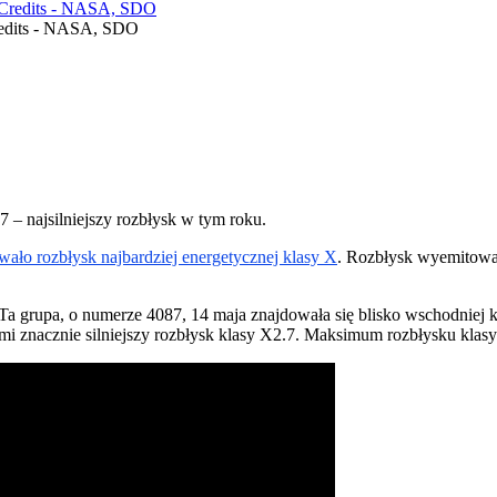
Credits - NASA, SDO
 – najsilniejszy rozbłysk w tym roku.
ało rozbłysk najbardziej energetycznej klasy X
. Rozbłysk wyemitował
. Ta grupa, o numerze 4087, 14 maja znajdowała się blisko wschodniej
mi znacznie silniejszy rozbłysk klasy X2.7. Maksimum rozbłysku klas