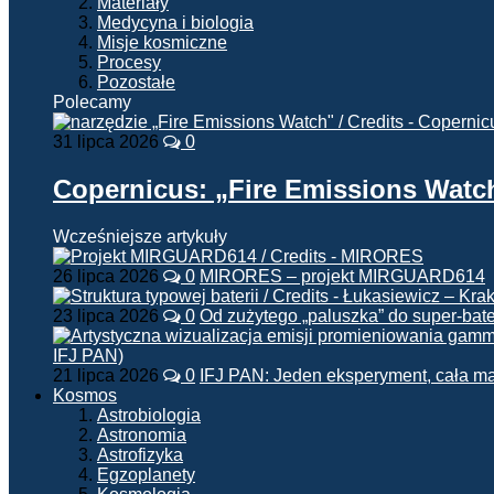
Materiały
Medycyna i biologia
Misje kosmiczne
Procesy
Pozostałe
Polecamy
31 lipca 2026
0
Copernicus: „Fire Emissions Watc
Wcześniejsze artykuły
26 lipca 2026
0
MIRORES – projekt MIRGUARD614
23 lipca 2026
0
Od zużytego „paluszka” do super-bate
21 lipca 2026
0
IFJ PAN: Jeden eksperyment, cała m
Kosmos
Astrobiologia
Astronomia
Astrofizyka
Egzoplanety