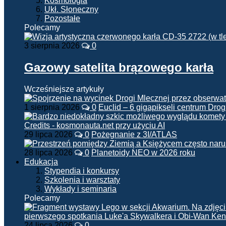
Kosmologia
Ukł. Słoneczny
Pozostałe
Polecamy
3 sierpnia 2026
0
Gazowy satelita brązowego karła
Wcześniejsze artykuły
1 sierpnia 2026
0
Euclid – 6 gigapikseli centrum Drog
29 lipca 2026
0
Pożegnanie z 3I/ATLAS
28 lipca 2026
0
Planetoidy NEO w 2026 roku
Edukacja
Stypendia i konkursy
Szkolenia i warsztaty
Wykłady i seminaria
Polecamy
24 lipca 2026
0