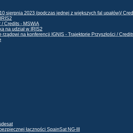
 IRIS2
ą na udział w IRIS2
e
ę bezpiecznej łączności SpainSat NG-III