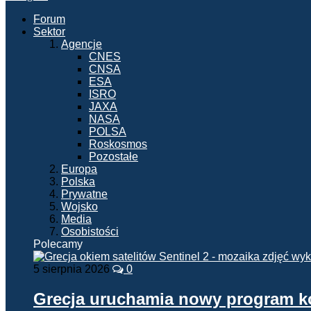
Forum
Sektor
Agencje
CNES
CNSA
ESA
ISRO
JAXA
NASA
POLSA
Roskosmos
Pozostałe
Europa
Polska
Prywatne
Wojsko
Media
Osobistości
Polecamy
5 sierpnia 2026
0
Grecja uruchamia nowy program 