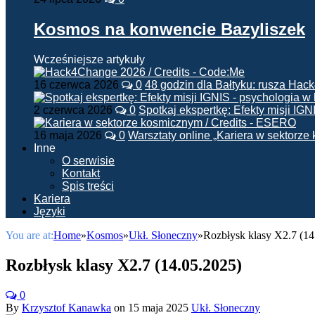
Kosmos na konwencie Bazyliszek
Wcześniejsze artykuły
16 czerwca 2026
0
48 godzin dla Bałtyku: rusza Ha
2 czerwca 2026
0
Spotkaj ekspertkę: Efekty misji IG
16 maja 2026
0
Warsztaty online „Kariera w sektorz
Inne
O serwisie
Kontakt
Spis treści
Kariera
Języki
You are at:
Home
»
Kosmos
»
Ukł. Słoneczny
»
Rozbłysk klasy X2.7 (14
Rozbłysk klasy X2.7 (14.05.2025)
0
By
Krzysztof Kanawka
on
15 maja 2025
Ukł. Słoneczny