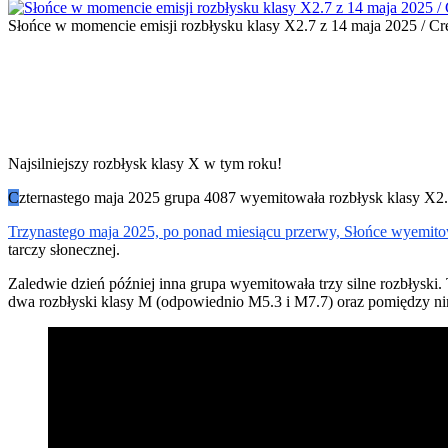
Słońce w momencie emisji rozbłysku klasy X2.7 z 14 maja 2025 / 
Najsilniejszy rozbłysk klasy X w tym roku!
C
zternastego maja 2025 grupa 4087 wyemitowała rozbłysk klasy X2.7
Trzynastego maja 2025, po ponad miesiącu przerwy, Słońce wyemitow
tarczy słonecznej.
Zaledwie dzień później inna grupa wyemitowała trzy silne rozbłyski
dwa rozbłyski klasy M (odpowiednio M5.3 i M7.7) oraz pomiędzy ni