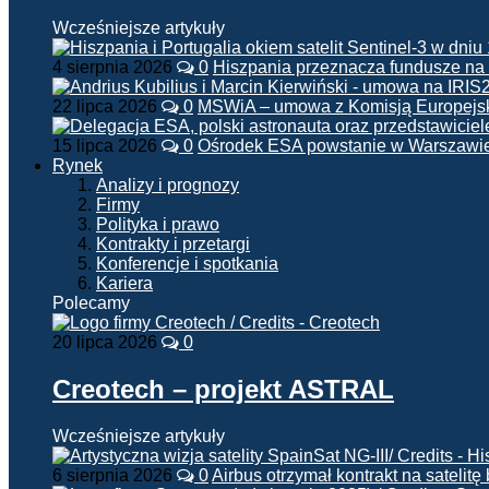
Wcześniejsze artykuły
4 sierpnia 2026
0
Hiszpania przeznacza fundusze na
22 lipca 2026
0
MSWiA – umowa z Komisją Europejsk
15 lipca 2026
0
Ośrodek ESA powstanie w Warszawi
Rynek
Analizy i prognozy
Firmy
Polityka i prawo
Kontrakty i przetargi
Konferencje i spotkania
Kariera
Polecamy
20 lipca 2026
0
Creotech – projekt ASTRAL
Wcześniejsze artykuły
6 sierpnia 2026
0
Airbus otrzymał kontrakt na satelit