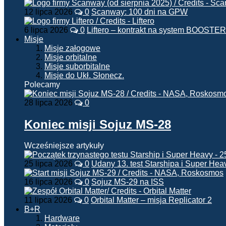
12 lipca 2026
0
Scanway: 100 dni na GPW
6 lipca 2026
0
Liftero – kontrakt na system BOOSTER
Misje
Misje załogowe
Misje orbitalne
Misje suborbitalne
Misje do Ukł. Słonecz.
Polecamy
28 lipca 2026
0
Koniec misji Sojuz MS-28
Wcześniejsze artykuły
25 lipca 2026
0
Udany 13. test Starshipa i Super Hea
16 lipca 2026
0
Sojuz MS-29 na ISS
11 lipca 2026
0
Orbital Matter – misja Replicator 2
B+R
Hardware