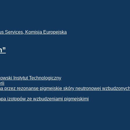
h”
rii
apa izotopów ze wzbudzeniami pigmejskimi