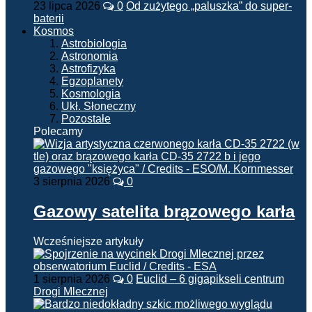
23 lipca 2026
0
Od zużytego „paluszka” do super-
baterii
Kosmos
Astrobiologia
Astronomia
Astrofizyka
Egzoplanety
Kosmologia
Ukł. Słoneczny
Pozostałe
Polecamy
3 sierpnia 2026
0
Gazowy satelita brązowego karła
Wcześniejsze artykuły
1 sierpnia 2026
0
Euclid – 6 gigapikseli centrum
Drogi Mlecznej