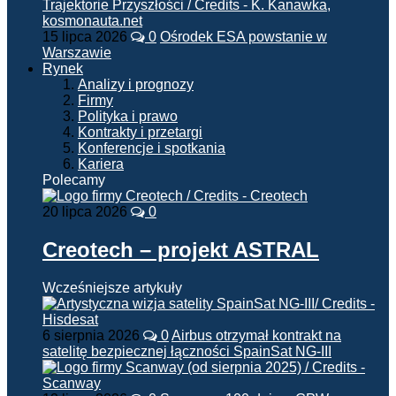
15 lipca 2026
0
Ośrodek ESA powstanie w
Warszawie
Rynek
Analizy i prognozy
Firmy
Polityka i prawo
Kontrakty i przetargi
Konferencje i spotkania
Kariera
Polecamy
20 lipca 2026
0
Creotech – projekt ASTRAL
Wcześniejsze artykuły
6 sierpnia 2026
0
Airbus otrzymał kontrakt na
satelitę bezpiecznej łączności SpainSat NG-III