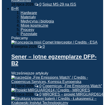
16 lipca 2026
0
Sojuz MS-29 na ISS
B+R
Hardware
Materiały
Medycyna i biologia
Misje kosmiczne
Procesy
Pozostałe
Polecamy
8 sierpnia 2026
0
Sener – lotne egzemplarze DFP-
B2
Wcześniejsze artykuły
31 lipca 2026
0
Copernicus: „Fire Emissions Watch”
26 lipca 2026
0
MIRORES – projekt MIRGUARD614