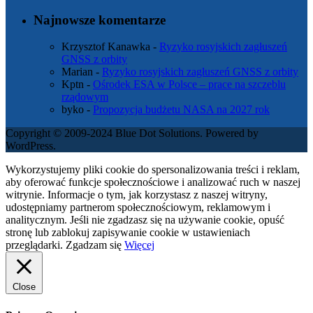
Najnowsze komentarze
Krzysztof Kanawka
-
Ryzyko rosyjskich zagłuszeń
GNSS z orbity
Marian
-
Ryzyko rosyjskich zagłuszeń GNSS z orbity
Kptn
-
Ośrodek ESA w Polsce – prace na szczeblu
rządowym
byko
-
Propozycja budżetu NASA na 2027 rok
Copyright © 2009-2024 Blue Dot Solutions. Powered by
WordPress.
Wykorzystujemy pliki cookie do spersonalizowania treści i reklam,
aby oferować funkcje społecznościowe i analizować ruch w naszej
witrynie. Informacje o tym, jak korzystasz z naszej witryny,
udostępniamy partnerom społecznościowym, reklamowym i
analitycznym. Jeśli nie zgadzasz się na używanie cookie, opuść
stronę lub zablokuj zapisywanie cookie w ustawieniach
przeglądarki.
Zgadzam się
Więcej
Close