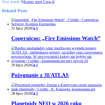
Next Article
Koniec misji Crew-8
Related Posts
31 lipca 2026
0
Copernicus: „Fire Emissions Watch”
29 lipca 2026
0
Pożegnanie z 3I/ATLAS
28 lipca 2026
0
Planetoidy NEO w 2026 roku