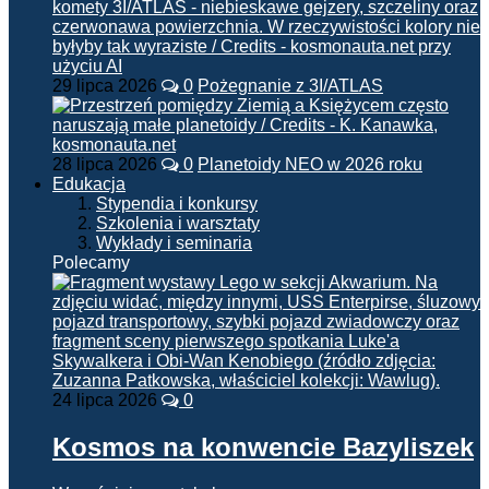
29 lipca 2026
0
Pożegnanie z 3I/ATLAS
28 lipca 2026
0
Planetoidy NEO w 2026 roku
Edukacja
Stypendia i konkursy
Szkolenia i warsztaty
Wykłady i seminaria
Polecamy
24 lipca 2026
0
Kosmos na konwencie Bazyliszek