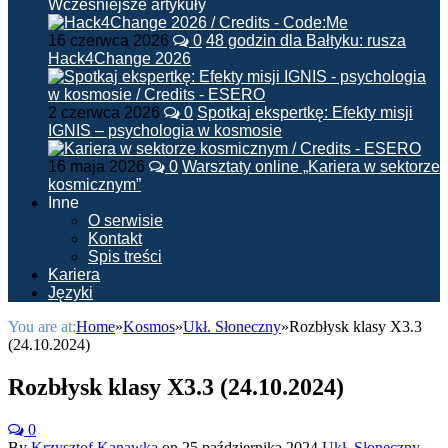
Wcześniejsze artykuły
16 czerwca 2026
0
48 godzin dla Bałtyku: rusza
Hack4Change 2026
2 czerwca 2026
0
Spotkaj ekspertkę: Efekty misji
IGNIS – psychologia w kosmosie
16 maja 2026
0
Warsztaty online „Kariera w sektorze
kosmicznym”
Inne
O serwisie
Kontakt
Spis treści
Kariera
Języki
You are at:
Home
»
Kosmos
»
Ukł. Słoneczny
»
Rozbłysk klasy X3.3
(24.10.2024)
Rozbłysk klasy X3.3 (24.10.2024)
0
By
Krzysztof Kanawka
on
25 października 2024
Ukł. Słoneczny