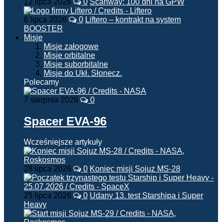
12 lipca 2026
0
Scanway: 100 dni na GPW
6 lipca 2026
0
Liftero – kontrakt na system
BOOSTER
Misje
Misje załogowe
Misje orbitalne
Misje suborbitalne
Misje do Ukł. Słonecz.
Polecamy
7 sierpnia 2026
0
Spacer EVA-96
Wcześniejsze artykuły
28 lipca 2026
0
Koniec misji Sojuz MS-28
25 lipca 2026
0
Udany 13. test Starshipa i Super
Heavy