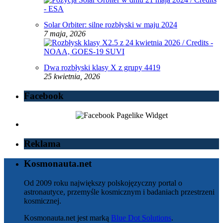
Solar Orbiter: silne rozbłyski w maju 2024
7 maja, 2026
Dwa rozbłyski klasy X z grupy 4419
25 kwietnia, 2026
Facebook
Reklama
Kosmonauta.net
Od 2009 roku największy polskojęzyczny portal o
astronautyce, przemyśle kosmicznym i badaniach przestrzeni
kosmicznej.
Kosmonauta.net jest marką
Blue Dot Solutions
.