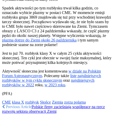
Spadek aktywności po tym rozbłysku trwał kilka godzin, co
oznaczało wybicie plazmy w postaci CME. W momencie emisji
rozbłysku grupa 3869 znajdowała się tuż przy wschodniej krawędzi
tarczy słonecznej. Początkowo wydawało się, że nie było szans by
to CME było nawet częściowo skierowane ku Ziemi. Tymczasem
obrazy z LASCO C3 z 24 października wskazały, że część plazmy
pędzi do okolic naszej planety. Wstępne wyliczenia wskazują, że
plazma dotrze do Ziemi około 26 października
i tym samym
podniesie szanse na zorze polarne!
Jest to już 70. rozbłysk klasy X w całym 25 cyklu aktywności
słonecznej. Ten cykl jest obecnie w swojej fazie maksymalnej, który
może potrwać przynajmniej kilka kolejnych miesięcy.
Aktywność słoneczna jest komentowana
w dziale na Polskim
Forum Astronautycznym
. Polecamy także
listę najsilniejszych
rozbłysków w tym cyklu słonecznym
oraz
najsilniejszych
rozbłysków w 2022
roku,
w 2023 roku
.
(PFA)
CME
klasa X
rozbłysk
Słońce
Ziemia
zorza polarna
Previous Article
Polskie firmy zacieśniają współpracę na rzecz
rozwoju sektora obserwacji Ziemi