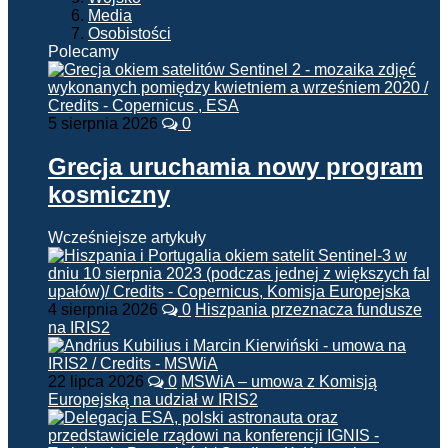
Media
Osobistości
Polecamy
5 sierpnia 2026
0
Grecja uruchamia nowy program
kosmiczny
Wcześniejsze artykuły
4 sierpnia 2026
0
Hiszpania przeznacza fundusze
na IRIS2
22 lipca 2026
0
MSWiA – umowa z Komisją
Europejską na udział w IRIS2