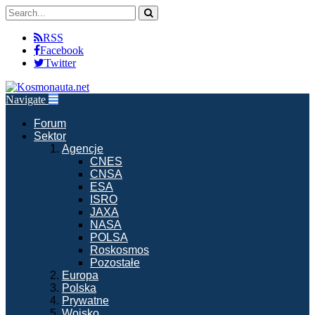
RSS
Facebook
Twitter
Navigate
Forum
Sektor
Agencje
CNES
CNSA
ESA
ISRO
JAXA
NASA
POLSA
Roskosmos
Pozostałe
Europa
Polska
Prywatne
Wojsko