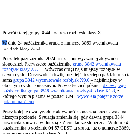
Powrót starej grupy 3844 i od razu rozbłysk klasy X.
W
dniu 24 października grupa o numerze 3869 wyemitowała
rozbłysk klasy X3.3.
Początek października 2024 to czas podwyższonej aktywności
słonecznej. Pierwszego października
grupa 3842 wyemitowała
rozbłysk klasy X7.1
– wówczas drugi najsilniejszy rozbłysk w
całym cyklu. Dosłownie “chwilę później”, trzeciego października ta
sama
grupa 3842 wyemitowała rozbłysk X9.0
– najsilniejszy w
obecnym cyklu słonecznym. Prawie tydzień później,
dziewiątego
października grupa 3848 wyemitowała rozbłysk klasy X1.8
, z
którego wybita plazma w postaci CME
wywołała potężne zorze
polarne na Ziemi
.
Przez kolejne dwa tygodnie aktywność słoneczna pozostawała na
niższym poziomie. Sytuacja zmieniła się, gdy dawna grupa 3844
powróciła znów na widoczną z Ziemi tarczę słoneczną. W dniu 24
października o godzinie 04:57 CEST ta grupa, już o numerze 3869,
wyemitowała rozbłysk klasy X3.3.