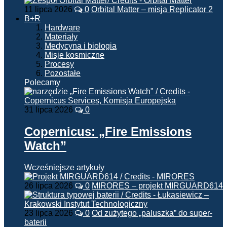
11 lipca 2026
0
Orbital Matter – misja Replicator 2
B+R
Hardware
Materiały
Medycyna i biologia
Misje kosmiczne
Procesy
Pozostałe
Polecamy
31 lipca 2026
0
Copernicus: „Fire Emissions
Watch”
Wcześniejsze artykuły
26 lipca 2026
0
MIRORES – projekt MIRGUARD614
23 lipca 2026
0
Od zużytego „paluszka” do super-
baterii