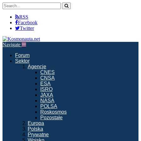
RSS
Facebook
Twitter
Navigate
Forum
Sektor
Agencje
CNES
CNSA
ESA
ISRO
JAXA
NASA
POLSA
Roskosmos
Pozostałe
Europa
Polska
Prywatne
Wojsko