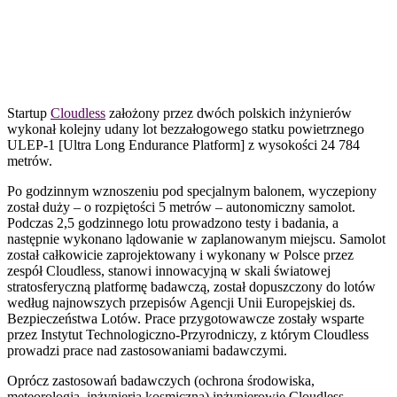
Startup
Cloudless
założony przez dwóch polskich inżynierów
wykonał kolejny udany lot bezzałogowego statku powietrznego
ULEP-1 [Ultra Long Endurance Platform] z wysokości 24 784
metrów.
P
o godzinnym wznoszeniu pod specjalnym balonem, wyczepiony
został duży – o rozpiętości 5 metrów – autonomiczny samolot.
Podczas 2,5 godzinnego lotu prowadzono testy i badania, a
następnie wykonano lądowanie w zaplanowanym miejscu. Samolot
został całkowicie zaprojektowany i wykonany w Polsce przez
zespół Cloudless, stanowi innowacyjną w skali światowej
stratosferyczną platformę badawczą, został dopuszczony do lotów
według najnowszych przepisów Agencji Unii Europejskiej ds.
Bezpieczeństwa Lotów. Prace przygotowawcze zostały wsparte
przez Instytut Technologiczno-Przyrodniczy, z którym Cloudless
prowadzi prace nad zastosowaniami badawczymi.
Oprócz zastosowań badawczych (ochrona środowiska,
meteorologia, inżynieria kosmiczna) inżynierowie Cloudless