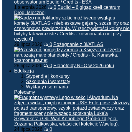
1 sierpnia 2026
0
Euclid – 6 gigapikseli centrum
Drogi Mlecznej
29 lipca 2026
0
Pożegnanie z 3I/ATLAS
28 lipca 2026
0
Planetoidy NEO w 2026 roku
Edukacja
Stypendia i konkursy
Szkolenia i warsztaty
Wykłady i seminaria
Polecamy
24 lipca 2026
0