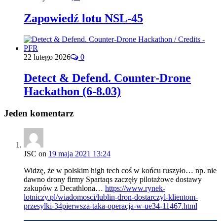
Zapowiedź lotu NSL-45
22 lutego 2026
0
Detect & Defend. Counter-Drone
Hackathon (6-8.03)
Jeden komentarz
JSC
on
19 maja 2021 13:24
Widzę, że w polskim high tech coś w końcu ruszyło… np. nie
dawno drony firmy Spartaqs zaczęły pilotażowe dostawy
zakupów z Decathlona…
https://www.rynek-
lotniczy.pl/wiadomosci/lublin-dron-dostarczyl-klientom-
przesylki-34pierwsza-taka-operacja-w-ue34-11467.html