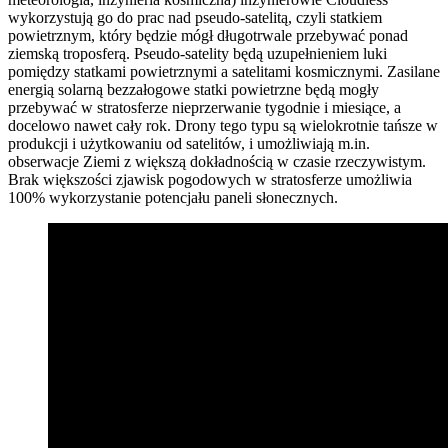
wykorzystują go do prac nad pseudo-satelitą, czyli statkiem
powietrznym, który będzie mógł długotrwale przebywać ponad
ziemską troposferą. Pseudo-satelity będą uzupełnieniem luki
pomiędzy statkami powietrznymi a satelitami kosmicznymi. Zasilane
energią solarną bezzałogowe statki powietrzne będą mogły
przebywać w stratosferze nieprzerwanie tygodnie i miesiące, a
docelowo nawet cały rok. Drony tego typu są wielokrotnie tańsze w
produkcji i użytkowaniu od satelitów, i umożliwiają m.in.
obserwacje Ziemi z większą dokładnością w czasie rzeczywistym.
Brak większości zjawisk pogodowych w stratosferze umożliwia
100% wykorzystanie potencjału paneli słonecznych.