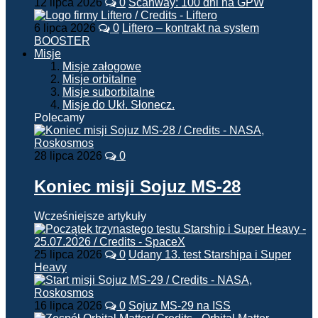
12 lipca 2026
0
Scanway: 100 dni na GPW
6 lipca 2026
0
Liftero – kontrakt na system
BOOSTER
Misje
Misje załogowe
Misje orbitalne
Misje suborbitalne
Misje do Ukł. Słonecz.
Polecamy
28 lipca 2026
0
Koniec misji Sojuz MS-28
Wcześniejsze artykuły
25 lipca 2026
0
Udany 13. test Starshipa i Super
Heavy
16 lipca 2026
0
Sojuz MS-29 na ISS