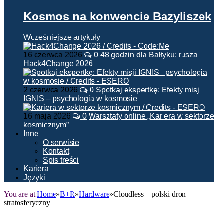
Kosmos na konwencie Bazyliszek
Wcześniejsze artykuły
16 czerwca 2026
0
48 godzin dla Bałtyku: rusza
Hack4Change 2026
2 czerwca 2026
0
Spotkaj ekspertkę: Efekty misji
IGNIS – psychologia w kosmosie
16 maja 2026
0
Warsztaty online „Kariera w sektorze
kosmicznym”
Inne
O serwisie
Kontakt
Spis treści
Kariera
Języki
You are at:
Home
»
B+R
»
Hardware
»
Cloudless – polski dron
stratosferyczny