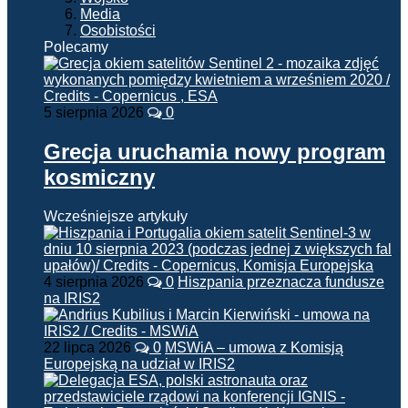
Media
Osobistości
Polecamy
5 sierpnia 2026
0
Grecja uruchamia nowy program
kosmiczny
Wcześniejsze artykuły
4 sierpnia 2026
0
Hiszpania przeznacza fundusze
na IRIS2
22 lipca 2026
0
MSWiA – umowa z Komisją
Europejską na udział w IRIS2