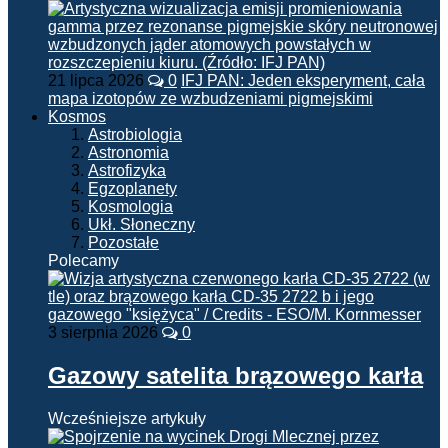
21 lipca 2026
0
IFJ PAN: Jeden eksperyment, cała
mapa izotopów ze wzbudzeniami pigmejskimi
Kosmos
Astrobiologia
Astronomia
Astrofizyka
Egzoplanety
Kosmologia
Ukł. Słoneczny
Pozostałe
Polecamy
3 sierpnia 2026
0
Gazowy satelita brązowego karła
Wcześniejsze artykuły