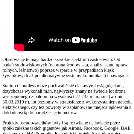
Obserwacje te mają bardzo szerokie spektrum zastosowań. Od
badań środowiskowych (ochrona środowiska, analiza stanu upraw
rolnych, leśnictwo) poprzez wsparcie w przypadkach klęsk
żywiołowych aż po alternatywne systemy komunikacji i nawigacji.
Startup Cloudless może pochwalić się ciekawymi osiągnięciami,
dotychczas wykonali m.in. najwyższy znany na świecie lot drona
wyczepionego z balonu na wysokości 27 232 m. n.p.m. (w dniu
30.03.2019 r.), lot poziomy w stratosferze z wykorzystaniem napędu
elektrycznego, czy też powroty w zaplanowane miejsca lądowania z
dokładnością do parudziesięciu metrów.
Projekty pseudo-satelitów były i są rozwijane na świecie przez
spółki zależne takich gigantów jak Airbus, Facebook, Google, BAE
Systems czy HAPSmobile. Kanadyjski projekt Stratodynamics