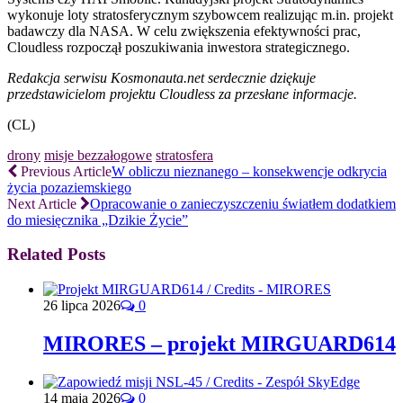
wykonuje loty stratosferycznym szybowcem realizując m.in. projekt
badawczy dla NASA. W celu zwiększenia efektywności prac,
Cloudless rozpoczął poszukiwania inwestora strategicznego.
Redakcja serwisu Kosmonauta.net serdecznie dziękuje
przedstawicielom projektu Cloudless za przesłane informacje.
(CL)
drony
misje bezzałogowe
stratosfera
Previous Article
W obliczu nieznanego – konsekwencje odkrycia
życia pozaziemskiego
Next Article
Opracowanie o zanieczyszczeniu światłem dodatkiem
do miesięcznika „Dzikie Życie”
Related Posts
26 lipca 2026
0
MIRORES – projekt MIRGUARD614
14 maja 2026
0