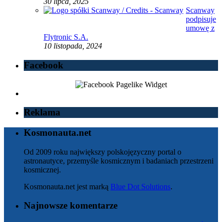
30 lipca, 2025
Scanway
podpisuje
umowę z
Flytronic S.A.
10 listopada, 2024
Facebook
Reklama
Kosmonauta.net
Od 2009 roku największy polskojęzyczny portal o
astronautyce, przemyśle kosmicznym i badaniach przestrzeni
kosmicznej.
Kosmonauta.net jest marką
Blue Dot Solutions
.
Najnowsze komentarze