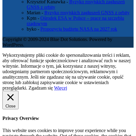
Krzysztof Kanawka
-
Ryzyko rosyjskich zagłuszeń
GNSS z orbity
Marian
-
Ryzyko rosyjskich zagłuszeń GNSS z orbity
Kptn
-
Ośrodek ESA w Polsce – prace na szczeblu
rządowym
byko
-
Propozycja budżetu NASA na 2027 rok
Copyright © 2009-2024 Blue Dot Solutions. Powered by
WordPress.
Wykorzystujemy pliki cookie do spersonalizowania treści i reklam,
aby oferować funkcje społecznościowe i analizować ruch w naszej
witrynie. Informacje o tym, jak korzystasz z naszej witryny,
udostępniamy partnerom społecznościowym, reklamowym i
analitycznym. Jeśli nie zgadzasz się na używanie cookie, opuść
stronę lub zablokuj zapisywanie cookie w ustawieniach
przeglądarki.
Zgadzam się
Więcej
Close
Privacy Overview
This website uses cookies to improve your experience while you
navigate through the website. Out of these cookies, the cookies that