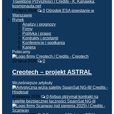
15 lipca 2026
0
Ośrodek ESA powstanie w
Warszawie
Rynek
Analizy i prognozy
Firmy
Polityka i prawo
Kontrakty i przetargi
Konferencje i spotkania
Kariera
Polecamy
20 lipca 2026
0
Creotech – projekt ASTRAL
Wcześniejsze artykuły
6 sierpnia 2026
0
Airbus otrzymał kontrakt na
satelitę bezpiecznej łączności SpainSat NG-III