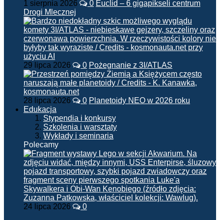
1 sierpnia 2026
0
Euclid – 6 gigapikseli centrum
Drogi Mlecznej
29 lipca 2026
0
Pożegnanie z 3I/ATLAS
28 lipca 2026
0
Planetoidy NEO w 2026 roku
Edukacja
Stypendia i konkursy
Szkolenia i warsztaty
Wykłady i seminaria
Polecamy
24 lipca 2026
0