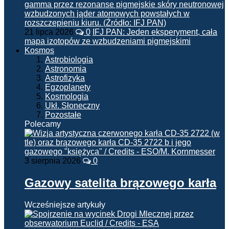
21 lipca 2026
0
IFJ PAN: Jeden eksperyment, cała
mapa izotopów ze wzbudzeniami pigmejskimi
Kosmos
Astrobiologia
Astronomia
Astrofizyka
Egzoplanety
Kosmologia
Ukł. Słoneczny
Pozostałe
Polecamy
3 sierpnia 2026
0
Gazowy satelita brązowego karła
Wcześniejsze artykuły