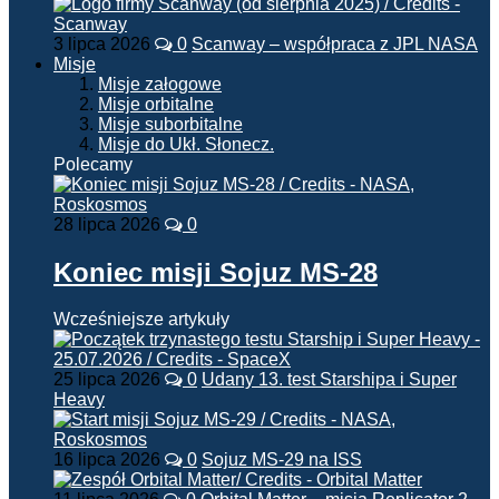
3 lipca 2026
0
Scanway – współpraca z JPL NASA
Misje
Misje załogowe
Misje orbitalne
Misje suborbitalne
Misje do Ukł. Słonecz.
Polecamy
28 lipca 2026
0
Koniec misji Sojuz MS-28
Wcześniejsze artykuły
25 lipca 2026
0
Udany 13. test Starshipa i Super
Heavy
16 lipca 2026
0
Sojuz MS-29 na ISS