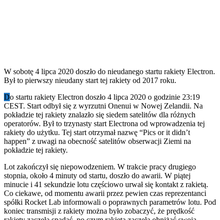
W sobotę 4 lipca 2020 doszło do nieudanego startu rakiety Electron.
Był to pierwszy nieudany start tej rakiety od 2017 roku.
D
o startu rakiety Electron doszło 4 lipca 2020 o godzinie 23:19
CEST. Start odbył się z wyrzutni Onenui w Nowej Zelandii. Na
pokładzie tej rakiety znalazło się siedem satelitów dla różnych
operatorów. Był to trzynasty start Electrona od wprowadzenia tej
rakiety do użytku. Tej start otrzymał nazwę “Pics or it didn’t
happen” z uwagi na obecność satelitów obserwacji Ziemi na
pokładzie tej rakiety.
Lot zakończył się niepowodzeniem. W trakcie pracy drugiego
stopnia, około 4 minuty od startu, doszło do awarii. W piątej
minucie i 41 sekundzie lotu częściowo urwał się kontakt z rakietą.
Co ciekawe, od momentu awarii przez pewien czas reprezentanci
spółki Rocket Lab informowali o poprawnych parametrów lotu. Pod
koniec transmisji z rakiety można było zobaczyć, że prędkość
rakiety zaczęła spadać, po czym rakieta zaczęła obniżać swoją