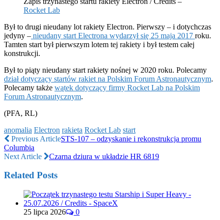
Zapis trzynastego startu rakiety Electron / Credits –
Rocket Lab
Był to drugi nieudany lot rakiety Electron. Pierwszy – i dotychczas
jedyny –
nieudany start Electrona wydarzył się 25 maja 2017
roku.
Tamten start był pierwszym lotem tej rakiety i był testem całej
konstrukcji.
Był to piąty nieudany start rakiety nośnej w 2020 roku. Polecamy
dział dotyczący startów rakiet na Polskim Forum Astronautycznym
.
Polecamy także
wątek dotyczący firmy Rocket Lab na Polskim
Forum Astronautycznym
.
(PFA, RL)
anomalia
Electron
rakieta
Rocket Lab
start
Previous Article
STS-107 – odzyskanie i rekonstrukcja promu
Columbia
Next Article
Czarna dziura w układzie HR 6819
Related Posts
25 lipca 2026
0