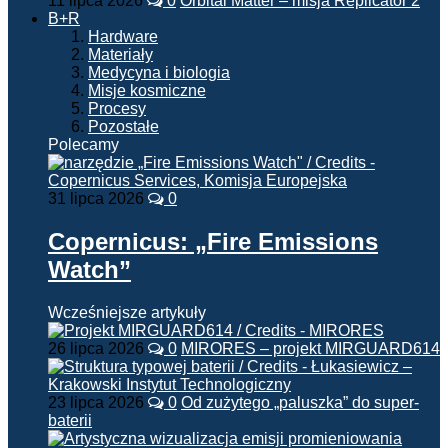
11 lipca 2026
0
Orbital Matter – misja Replicator 2
B+R
Hardware
Materiały
Medycyna i biologia
Misje kosmiczne
Procesy
Pozostałe
Polecamy
31 lipca 2026
0
Copernicus: „Fire Emissions
Watch”
Wcześniejsze artykuły
26 lipca 2026
0
MIRORES – projekt MIRGUARD614
23 lipca 2026
0
Od zużytego „paluszka” do super-
baterii