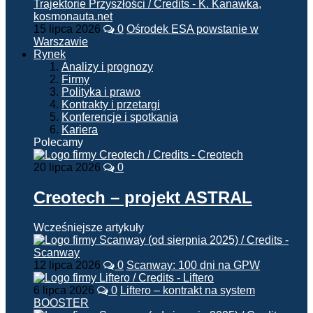
15 lipca 2026
0
Ośrodek ESA powstanie w
Warszawie
Rynek
Analizy i prognozy
Firmy
Polityka i prawo
Kontrakty i przetargi
Konferencje i spotkania
Kariera
Polecamy
20 lipca 2026
0
Creotech – projekt ASTRAL
Wcześniejsze artykuły
12 lipca 2026
0
Scanway: 100 dni na GPW
6 lipca 2026
0
Liftero – kontrakt na system
BOOSTER