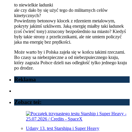
to niewielkie ładunki
ale czy dało by się użyć tego do militarnych celów
kinetycznych?
Powiedzmy betonowy klocek z rdzeniem metalowym,
pokryty jakimś szkliwem. Jaką energię miałby taki ładunek
(coś ćwierć tony) zrzucony bezpośrednio na miasto? Kiedyś
były takie strony z przelicznikami, ale nie umiem policzyć
jaka ma energię bez prędkości.
Może warto by i Polska zajeła się w końcu takimi rzeczami.
Bo czasy sa niebezpieczne a od niebezpuiecznego kraju,
który zagraża Polsce dzieli nas odległość tylko jednego kraju
po drodze.
Reklama
Zobacz też:
Udany 13. test Starshipa i Super Heavy