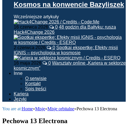
Kosmos na konwencie Bazyliszek
Wcześniejsze artykuły
16 czerwca 2026
0
48 godzin dla Bałtyku: rusza
Hack4Change 2026
2 czerwca 2026
0
Spotkaj ekspertkę: Efekty misji
IGNIS – psychologia w kosmosie
16 maja 2026
0
Warsztaty online „Kariera w sektorze
kosmicznym”
Inne
O serwisie
Kontakt
Spis treści
Kariera
Języki
You are at:
Home
»
Misje
»
Misje orbitalne
»
Pechowa 13 Electrona
Pechowa 13 Electrona