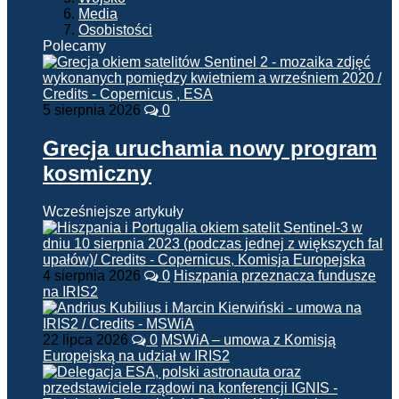
Media
Osobistości
Polecamy
5 sierpnia 2026
0
Grecja uruchamia nowy program
kosmiczny
Wcześniejsze artykuły
4 sierpnia 2026
0
Hiszpania przeznacza fundusze
na IRIS2
22 lipca 2026
0
MSWiA – umowa z Komisją
Europejską na udział w IRIS2