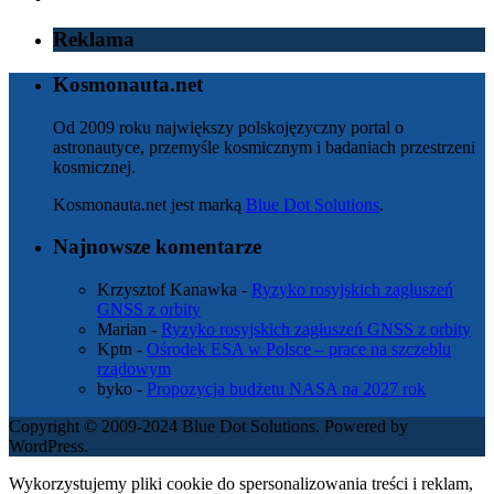
Reklama
Kosmonauta.net
Od 2009 roku największy polskojęzyczny portal o
astronautyce, przemyśle kosmicznym i badaniach przestrzeni
kosmicznej.
Kosmonauta.net jest marką
Blue Dot Solutions
.
Najnowsze komentarze
Krzysztof Kanawka
-
Ryzyko rosyjskich zagłuszeń
GNSS z orbity
Marian
-
Ryzyko rosyjskich zagłuszeń GNSS z orbity
Kptn
-
Ośrodek ESA w Polsce – prace na szczeblu
rządowym
byko
-
Propozycja budżetu NASA na 2027 rok
Copyright © 2009-2024 Blue Dot Solutions. Powered by
WordPress.
Wykorzystujemy pliki cookie do spersonalizowania treści i reklam,