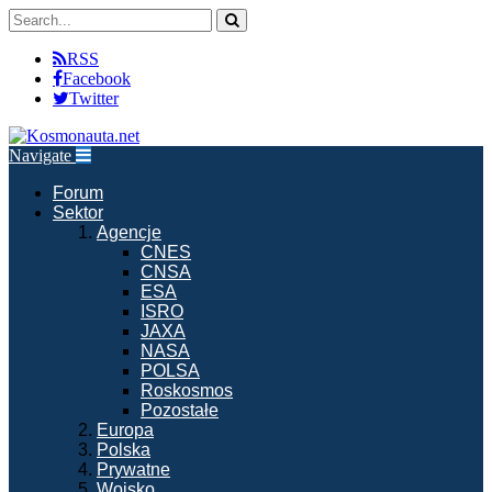
RSS
Facebook
Twitter
Navigate
Forum
Sektor
Agencje
CNES
CNSA
ESA
ISRO
JAXA
NASA
POLSA
Roskosmos
Pozostałe
Europa
Polska
Prywatne
Wojsko