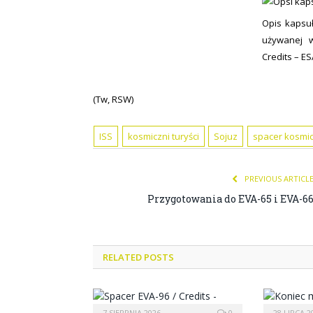
Opis kapsuł
używanej w
Credits – ES
(Tw, RSW)
ISS
kosmiczni turyści
Sojuz
spacer kosmi
PREVIOUS ARTICL
Przygotowania do EVA-65 i EVA-6
RELATED POSTS
7 SIERPNIA 2026
0
28 LIPCA 2