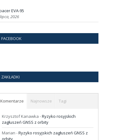
pacer EVA-95
 lipca, 2026
FACEBOOK
ZAKŁADKI
Komentarze
Najnowsze
Tagi
Krzysztof Kanawka
-
Ryzyko rosyjskich
zagłuszeń GNSS z orbity
Marian
-
Ryzyko rosyjskich zagłuszeń GNSS z
orbity