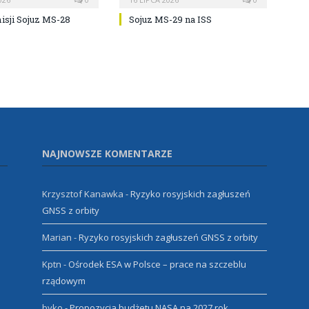
isji Sojuz MS-28
Sojuz MS-29 na ISS
NAJNOWSZE KOMENTARZE
Krzysztof Kanawka
-
Ryzyko rosyjskich zagłuszeń
GNSS z orbity
Marian
-
Ryzyko rosyjskich zagłuszeń GNSS z orbity
Kptn
-
Ośrodek ESA w Polsce – prace na szczeblu
rządowym
byko
-
Propozycja budżetu NASA na 2027 rok