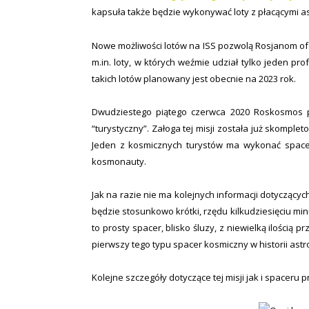
kapsuła także będzie wykonywać loty z płacącymi a
Nowe możliwości lotów na ISS pozwolą Rosjanom of
m.in. loty, w których weźmie udział tylko jeden 
takich lotów planowany jest obecnie na 2023 rok.
Dwudziestego piątego czerwca 2020 Roskosmos p
“turystyczny”. Załoga tej misji została już skompl
Jeden z kosmicznych turystów ma wykonać spacer
kosmonauty.
Jak na razie nie ma kolejnych informacji dotycząc
będzie stosunkowo krótki, rzędu kilkudziesięciu mi
to prosty spacer, blisko śluzy, z niewielką ilością 
pierwszy tego typu spacer kosmiczny w historii astr
Kolejne szczegóły dotyczące tej misji jak i spacer