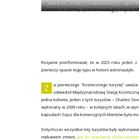
Widok na Ziemię i (zacumowanego) Sojuza MS-
Rosjanie poinformowali, że w 2023 roku jeden z
pierwszy spacer tego typu w historii astronautyki.
a pierwszego “kosmicznego turystę” uważa s
Z
odwiedził Międzynarodową Stację Kosmiczną (
jedna kobieta. Jeden z tych turystów – Charles Simo
wykonany w 2009 roku – w kolejnych latach, w wy
kapsułach Sojuz dla komercyjnych klientów była m
Dotychczas wszystkie loty turystów były wykonywan
niebawem zmieni,
gdy do regularnej służby wejdz