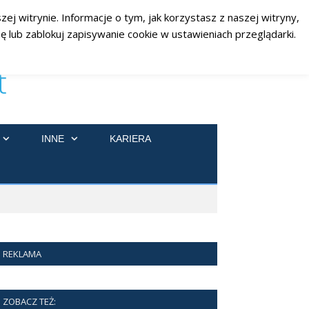
ej witrynie. Informacje o tym, jak korzystasz z naszej witryny,
RSS
Facebook
Twitter
 lub zablokuj zapisywanie cookie w ustawieniach przeglądarki.
INNE
KARIERA
REKLAMA
ZOBACZ TEŻ: