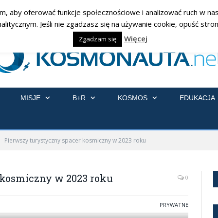
am, aby oferować funkcje społecznościowe i analizować ruch w nasz
ycznym. Jeśli nie zgadzasz się na używanie cookie, opuść stronę
Więcej
Zgadzam się
MISJE
B+R
KOSMOS
EDUKACJA
Pierwszy turystyczny spacer kosmiczny w 2023 roku
 kosmiczny w 2023 roku
0
PRYWATNE