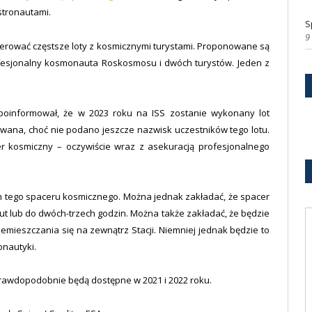
stronautami.
S
9
erować częstsze loty z kosmicznymi turystami. Proponowane są
profesjonalny kosmonauta Roskosmosu i dwóch turystów. Jeden z
oinformował, że w 2023 roku na ISS zostanie wykonany lot
etowana, choć nie podano jeszcze nazwisk uczestników tego lotu.
 kosmiczny – oczywiście wraz z asekuracją profesjonalnego
ych tego spaceru kosmicznego. Można jednak zakładać, że spacer
nut lub do dwóch-trzech godzin. Można także zakładać, że będzie
przemieszczania się na zewnątrz Stacji. Niemniej jednak będzie to
onautyki.
u prawdopodobnie będą dostępne w 2021 i 2022 roku.