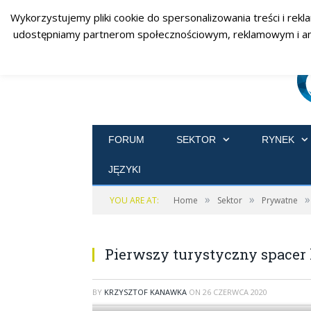
Wykorzystujemy pliki cookie do spersonalizowania treści i rekl
udostępniamy partnerom społecznościowym, reklamowym i analit
FORUM
SEKTOR
RYNEK
JĘZYKI
»
»
»
YOU ARE AT:
Home
Sektor
Prywatne
Pierwszy turystyczny spacer
BY
KRZYSZTOF KANAWKA
ON
26 CZERWCA 2020