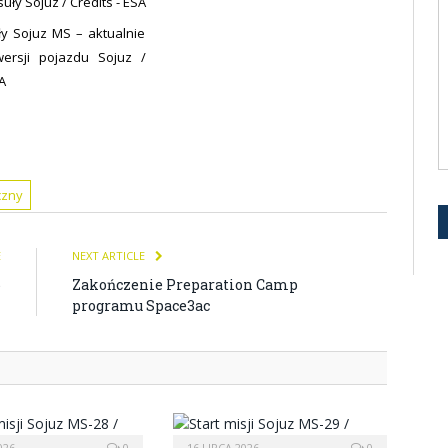
y Sojuz MS – aktualnie
ersji pojazdu Sojuz /
A
czny
E
NEXT ARTICLE
6
Zakończenie Preparation Camp
programu Space3ac
026
0
16 LIPCA 2026
0