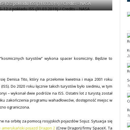
12 z pokładu ISS (31.03.2019) / Credits - NASA
K
2
 “kosmicznych turystów” wykona spacer kosmiczny. Będzie to
ię Denisa Tito, który na przełomie kwietnia i maja 2001 roku
S
1
ISS). Do 2020 roku łącznie takich turystów było siedmiu, w tym
nyi – wykonał dwie podróże na ISS. Ostatni lot z turystą został
niku zakończenia programu wahadłowców, dostępność miejsc w
ocno ograniczona.
R
1
e na orbitę za pomocą rosyjskich pojazdów Sojuz. Sytuacja się
ie amerykański pojazd Dragon 2
(Crew Dragon) firmy SpaceX. Ta