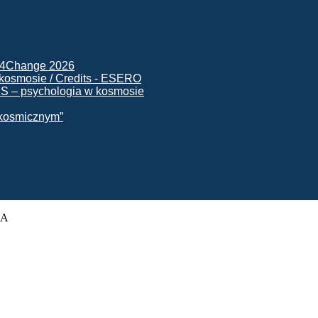
ck4Change 2026
NIS – psychologia w kosmosie
e kosmicznym”
SA