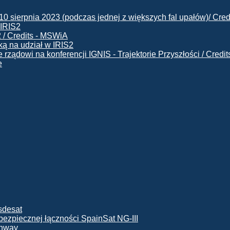
 IRIS2
ą na udział w IRIS2
e
ę bezpiecznej łączności SpainSat NG-III