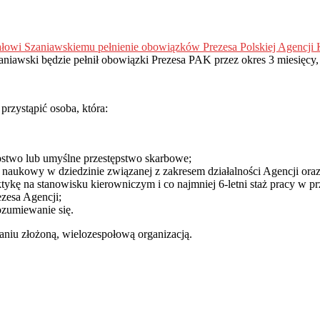
łowi Szaniawskiemu pełnienie obowiązków Prezesa Polskiej Agencji
iawski będzie pełnił obowiązki Prezesa PAK przez okres 3 miesięcy, 
rzystąpić osoba, która:
stwo lub umyślne przestępstwo skarbowe;
naukowy w dziedzinie związanej z zakresem działalności Agencji oraz 
tykę na stanowisku kierowniczym i co najmniej 6-letni staż pracy w p
zesa Agencji;
ozumiewanie się.
u złożoną, wielozespołową organizacją.