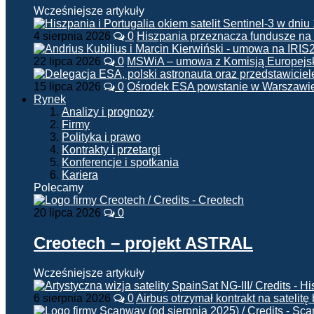
Wcześniejsze artykuły
4 sierpnia 2026
0
Hiszpania przeznacza fundusze na
22 lipca 2026
0
MSWiA – umowa z Komisją Europejsk
15 lipca 2026
0
Ośrodek ESA powstanie w Warszawi
Rynek
Analizy i prognozy
Firmy
Polityka i prawo
Kontrakty i przetargi
Konferencje i spotkania
Kariera
Polecamy
20 lipca 2026
0
Creotech – projekt ASTRAL
Wcześniejsze artykuły
6 sierpnia 2026
0
Airbus otrzymał kontrakt na satelit