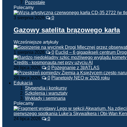
Pozostałe
Polecamy
3 sierpnia 2026
0
Gazowy satelita brązowego karła
Wcześniejsze artykuły
1 sierpnia 2026
0
Euclid – 6 gigapikseli centrum Drog
29 lipca 2026
0
Pożegnanie z 3I/ATLAS
28 lipca 2026
0
Planetoidy NEO w 2026 roku
Edukacja
Stypendia i konkursy
Szkolenia i warsztaty
Wykłady i seminaria
Polecamy
24 lipca 2026
0