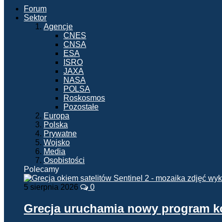
Forum
Sektor
Agencje
CNES
CNSA
ESA
ISRO
JAXA
NASA
POLSA
Roskosmos
Pozostałe
Europa
Polska
Prywatne
Wojsko
Media
Osobistości
Polecamy
5 sierpnia 2026
0
Grecja uruchamia nowy program 