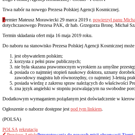
Trwa nabór na nowego Prezesa Polskiej Agencji Kosmicznej.
P
remier Mateusz Morawiecki 29 marca 2019 r.
powierzył panu Micha
dotychczasowego Prezesa PAK, dr hab. Grzegorza Bronę. Michał Szan
Termin składania ofert mija 16 maja 2019 roku.
Do naboru na stanowisko Prezesa Polskiej Agencji Kosmicznej może p
jest obywatelem polskim;
korzysta z pełni praw publicznych;
nie była skazana prawomocnym wyrokiem za umyślne przestęp
posiada co najmniej stopień naukowy doktora, uznany dorobek 
zawodowy magistra lub równorzędny, co najmniej 3-letnią prak
posiada wiedzę z zakresu spraw należących do właściwości Pre
zna język angielski w stopniu pozwalającym na swobodne por
Dodatkowym wymaganiem pożądanym jest doświadczenie w kierowani
Ogłoszenie o naborze dostępne jest
pod tym linkiem
.
(POLSA)
POLSA
rekrutacja
Previous Article
Przygotowania do nowych misji obserwacji Ziemi