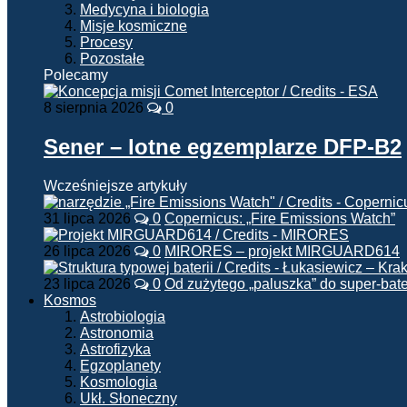
Medycyna i biologia
Misje kosmiczne
Procesy
Pozostałe
Polecamy
8 sierpnia 2026
0
Sener – lotne egzemplarze DFP-B2
Wcześniejsze artykuły
31 lipca 2026
0
Copernicus: „Fire Emissions Watch”
26 lipca 2026
0
MIRORES – projekt MIRGUARD614
23 lipca 2026
0
Od zużytego „paluszka” do super-bate
Kosmos
Astrobiologia
Astronomia
Astrofizyka
Egzoplanety
Kosmologia
Ukł. Słoneczny