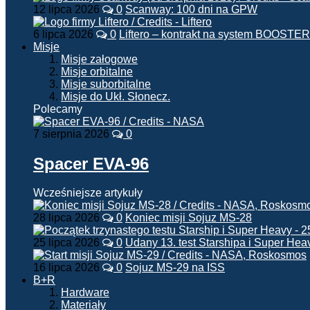
12 lipca 2026
0
Scanway: 100 dni na GPW
6 lipca 2026
0
Liftero – kontrakt na system BOOSTER
Misje
Misje załogowe
Misje orbitalne
Misje suborbitalne
Misje do Ukł. Słonecz.
Polecamy
7 sierpnia 2026
0
Spacer EVA-96
Wcześniejsze artykuły
28 lipca 2026
0
Koniec misji Sojuz MS-28
25 lipca 2026
0
Udany 13. test Starshipa i Super Hea
16 lipca 2026
0
Sojuz MS-29 na ISS
B+R
Hardware
Materiały