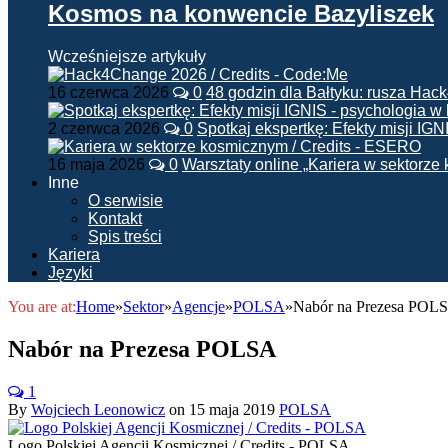
Kosmos na konwencie Bazyliszek
Wcześniejsze artykuły
16 czerwca 2026
0
48 godzin dla Bałtyku: rusza Ha
2 czerwca 2026
0
Spotkaj ekspertkę: Efekty misji IG
16 maja 2026
0
Warsztaty online „Kariera w sektorz
Inne
O serwisie
Kontakt
Spis treści
Kariera
Języki
You are at:
Home
»
Sektor
»
Agencje
»
POLSA
»
Nabór na Prezesa POL
Nabór na Prezesa POLSA
1
By
Wojciech Leonowicz
on
15 maja 2019
POLSA
Logo Polskiej Agencji Kosmicznej / Credits - POLSA