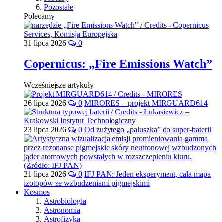
Pozostałe
Polecamy
31 lipca 2026
0
Copernicus: „Fire Emissions Watch”
Wcześniejsze artykuły
26 lipca 2026
0
MIRORES – projekt MIRGUARD614
23 lipca 2026
0
Od zużytego „paluszka” do super-baterii
21 lipca 2026
0
IFJ PAN: Jeden eksperyment, cała mapa
izotopów ze wzbudzeniami pigmejskimi
Kosmos
Astrobiologia
Astronomia
Astrofizyka