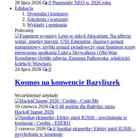
28 lipca 2026
0
Planetoidy NEO w 2026 roku
Edukacja
Stypendia i konkursy
Szkolenia i warsztaty
Wykłady i seminaria
Polecamy
24 lipca 2026
0
Kosmos na konwencie Bazyliszek
Wcześniejsze artykuły
16 czerwca 2026
0
48 godzin dla Bałtyku: rusza
Hack4Change 2026
2 czerwca 2026
0
Spotkaj ekspertkę: Efekty misji IGNIS –
psychologia w kosmosie