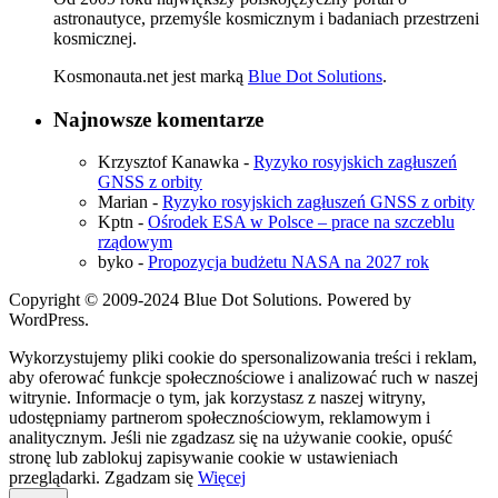
astronautyce, przemyśle kosmicznym i badaniach przestrzeni
kosmicznej.
Kosmonauta.net jest marką
Blue Dot Solutions
.
Najnowsze komentarze
Krzysztof Kanawka
-
Ryzyko rosyjskich zagłuszeń
GNSS z orbity
Marian
-
Ryzyko rosyjskich zagłuszeń GNSS z orbity
Kptn
-
Ośrodek ESA w Polsce – prace na szczeblu
rządowym
byko
-
Propozycja budżetu NASA na 2027 rok
Copyright © 2009-2024 Blue Dot Solutions. Powered by
WordPress.
Wykorzystujemy pliki cookie do spersonalizowania treści i reklam,
aby oferować funkcje społecznościowe i analizować ruch w naszej
witrynie. Informacje o tym, jak korzystasz z naszej witryny,
udostępniamy partnerom społecznościowym, reklamowym i
analitycznym. Jeśli nie zgadzasz się na używanie cookie, opuść
stronę lub zablokuj zapisywanie cookie w ustawieniach
przeglądarki.
Zgadzam się
Więcej