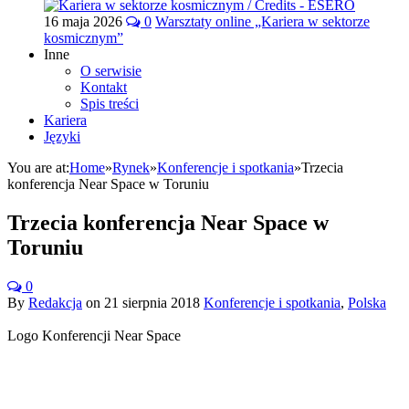
16 maja 2026
0
Warsztaty online „Kariera w sektorze
kosmicznym”
Inne
O serwisie
Kontakt
Spis treści
Kariera
Języki
You are at:
Home
»
Rynek
»
Konferencje i spotkania
»
Trzecia
konferencja Near Space w Toruniu
Trzecia konferencja Near Space w
Toruniu
0
By
Redakcja
on
21 sierpnia 2018
Konferencje i spotkania
,
Polska
Logo Konferencji Near Space