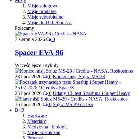
Misje
Misje załogowe
Misje orbitalne
Misje suborbitalne
Misje do Ukł. Słonecz.
Polecamy
7 sierpnia 2026
0
Spacer EVA-96
Wcześniejsze artykuły
28 lipca 2026
0
Koniec misji Sojuz MS-28
25 lipca 2026
0
Udany 13. test Starshipa i Super Heavy
16 lipca 2026
0
Sojuz MS-29 na ISS
B+R
Hardware
Materiały
Medycyna i biologia
Misje kosmiczne
Procesy