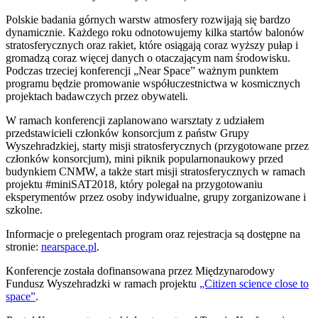
P
olskie badania górnych warstw atmosfery rozwijają się bardzo
dynamicznie. Każdego roku odnotowujemy kilka startów balonów
stratosferycznych oraz rakiet, które osiągają coraz wyższy pułap i
gromadzą coraz więcej danych o otaczającym nam środowisku.
Podczas trzeciej konferencji „Near Space” ważnym punktem
programu będzie promowanie współuczestnictwa w kosmicznych
projektach badawczych przez obywateli.
W ramach konferencji zaplanowano warsztaty z udziałem
przedstawicieli członków konsorcjum z państw Grupy
Wyszehradzkiej, starty misji stratosferycznych (przygotowane przez
członków konsorcjum), mini piknik popularnonaukowy przed
budynkiem CNMW, a także start misji stratosferycznych w ramach
projektu #miniSAT2018, który polegał na przygotowaniu
eksperymentów przez osoby indywidualne, grupy zorganizowane i
szkolne.
Informacje o prelegentach program oraz rejestracja są dostępne na
stronie:
nearspace.pl
.
Konferencje została dofinansowana przez Międzynarodowy
Fundusz Wyszehradzki w ramach projektu
„Citizen science close to
space”
.