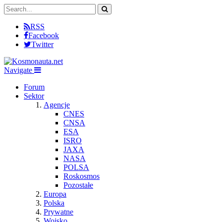
RSS
Facebook
Twitter
Navigate
Forum
Sektor
Agencje
CNES
CNSA
ESA
ISRO
JAXA
NASA
POLSA
Roskosmos
Pozostałe
Europa
Polska
Prywatne
Wojsko