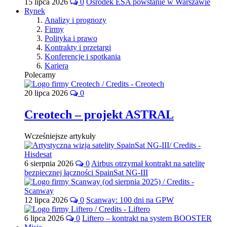
15 lipca 2026
0
Ośrodek ESA powstanie w Warszawie
Rynek
Analizy i prognozy
Firmy
Polityka i prawo
Kontrakty i przetargi
Konferencje i spotkania
Kariera
Polecamy
20 lipca 2026
0
Creotech – projekt ASTRAL
Wcześniejsze artykuły
6 sierpnia 2026
0
Airbus otrzymał kontrakt na satelitę
bezpiecznej łączności SpainSat NG-III
12 lipca 2026
0
Scanway: 100 dni na GPW
6 lipca 2026
0
Liftero – kontrakt na system BOOSTER