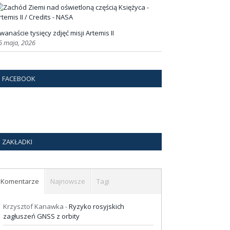
wanaście tysięcy zdjęć misji Artemis II
5 maja, 2026
FACEBOOK
ZAKŁADKI
Komentarze
Najnowsze
Tagi
Krzysztof Kanawka
-
Ryzyko rosyjskich
zagłuszeń GNSS z orbity