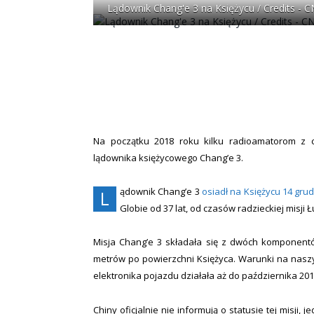
Lądownik Chang'e 3 na Księżycu / Credits - 
Na początku 2018 roku kilku radioamatorom z c
lądownika księżycowego Chang’e 3.
ądownik Chang’e 3
osiadł na Księżycu 14 gru
L
Globie od 37 lat, od czasów radzieckiej misji Ł
Misja Chang’e 3 składała się z dwóch komponent
metrów po powierzchni Księżyca. Warunki na naszy
elektronika pojazdu działała aż do października 201
Chiny oficjalnie nie informują o statusie tej misji,