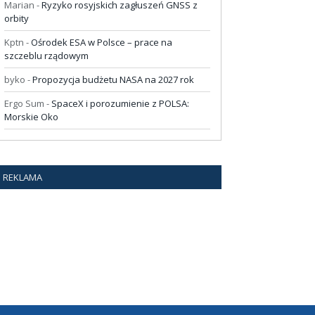
Marian
-
Ryzyko rosyjskich zagłuszeń GNSS z
orbity
Kptn
-
Ośrodek ESA w Polsce – prace na
szczeblu rządowym
byko
-
Propozycja budżetu NASA na 2027 rok
Ergo Sum
-
SpaceX i porozumienie z POLSA:
Morskie Oko
REKLAMA