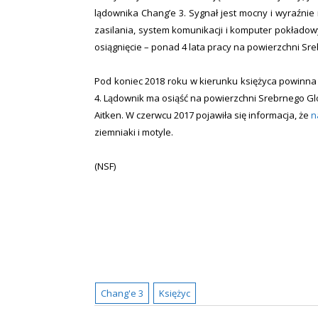
lądownika Chang’e 3. Sygnał jest mocny i wyraźnie
zasilania, system komunikacji i komputer pokładowy
osiągnięcie – ponad 4 lata pracy na powierzchni Sr
Pod koniec 2018 roku w kierunku księżyca powinn
4. Lądownik ma osiąść na powierzchni Srebrnego Gl
Aitken. W czerwcu 2017 pojawiła się informacja, że
n
ziemniaki i motyle.
(NSF)
Chang'e 3
Księżyc