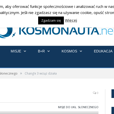
am, aby oferować funkcje społecznościowe i analizować ruch w nasz
ycznym. Jeśli nie zgadzasz się na używanie cookie, opuść stronę
Więcej
Zgadzam się
MISJE
B+R
KOSMOS
EDUKACJA
»
 Słonecznego
Chang’e 3 wciąż działa
0
MISJE DO UKŁ. SŁONECZNEGO