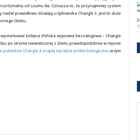
 rozróżnialny od szumu tła. Oznacza to, że przynajmniej system
 nadal prawidłowo działają u lądownika Chang’e 3. Jest to duże
D
ebrnego Globu.
1
a wystartować kolejna chińska wyprawa bezzałogowa – Chang’e
obu po stronie niewidocznej z Ziemi, prawdopodobnie w rejonie
a pokładzie Chang’e 4 znajdą się także próbki biologiczne
, w tym