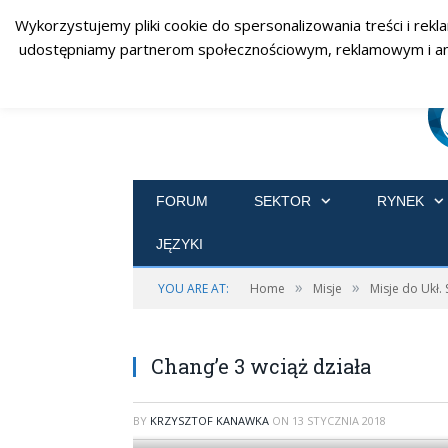
Wykorzystujemy pliki cookie do spersonalizowania treści i rekl
udostępniamy partnerom społecznościowym, reklamowym i analit
FORUM
SEKTOR
RYNEK
JĘZYKI
»
»
YOU ARE AT:
Home
Misje
Misje do Ukł.
Chang’e 3 wciąż działa
BY
KRZYSZTOF KANAWKA
ON
13 STYCZNIA 2018