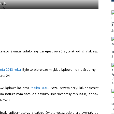
CNSA
P
2
ałego świata udało się zarejestrować sygnał od chińskiego
T
8
dnia 2013 roku
. Było to pierwsze miękkie lądowanie na Srebrnym
una 24.
(
1
ów: lądownika oraz
łazika Yutu
. Łazik przemierzył kilkadziesiąt
m naturalnym satelicie szybko unieruchomiły ten łazik, jednak
6 roku.
N
3
 jednak radioamatorzy z całego świata wciąż odbierają sygnały od