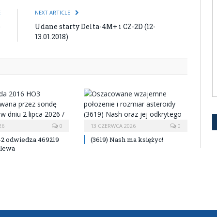
E
NEXT ARTICLE
)
Udane starty Delta-4M+ i CZ-2D (12-
13.01.2018)
26
0
13 CZERWCA 2026
0
-2 odwiedza 469219
(3619) Nash ma księżyc!
lewa