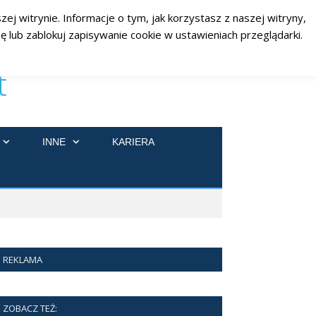
ej witrynie. Informacje o tym, jak korzystasz z naszej witryny,
RSS
Facebook
Twitter
 lub zablokuj zapisywanie cookie w ustawieniach przeglądarki.
INNE
KARIERA
REKLAMA
ZOBACZ TEŻ: