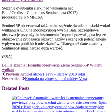
Stężenie dwutlenku siarki nad wulkanem nad
Bali / Credits – Copernicus Sentinel data (2017),
processed by KNMI/ESA
Sentinel 5P obserwował także m.in. stężenie dwutlenku siarki wokół
wulkanu Agung na indonezyjskiej wyspie Bali. Szczegółowe
obserwacje przy użyciu instrumentu Tropomi pozwalają na lepsze
obrazowanie propagacji różnych gazów i ocenę ich potencjalnego
wpływu na pobliskich mieszkańców. Dlatego też dane z satelity
Sentinel-5P mają bardzo dużą wartość.
(ESA)
Bali
Hiszpania
Holandia
obserwacje Ziemi
Sentinel-5P
Włochy
wulkan
Previous Article
Falcon Heavy – start w 2018 roku
Next Article
Kontrakt na górny stopień rakiety Vega
Related Posts