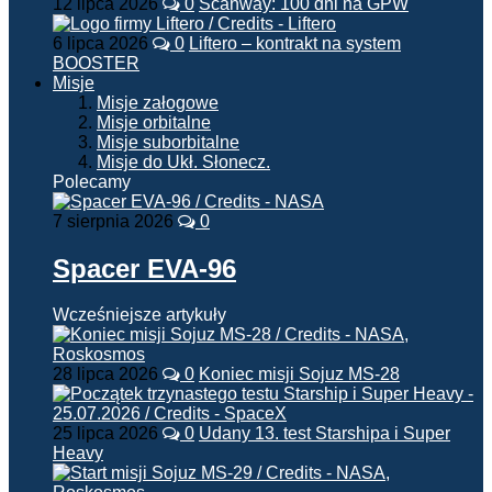
12 lipca 2026
0
Scanway: 100 dni na GPW
6 lipca 2026
0
Liftero – kontrakt na system
BOOSTER
Misje
Misje załogowe
Misje orbitalne
Misje suborbitalne
Misje do Ukł. Słonecz.
Polecamy
7 sierpnia 2026
0
Spacer EVA-96
Wcześniejsze artykuły
28 lipca 2026
0
Koniec misji Sojuz MS-28
25 lipca 2026
0
Udany 13. test Starshipa i Super
Heavy