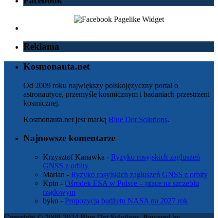
Facebook
Reklama
Kosmonauta.net
Od 2009 roku największy polskojęzyczny portal o
astronautyce, przemyśle kosmicznym i badaniach przestrzeni
kosmicznej.
Kosmonauta.net jest marką
Blue Dot Solutions
.
Najnowsze komentarze
Krzysztof Kanawka
-
Ryzyko rosyjskich zagłuszeń
GNSS z orbity
Marian
-
Ryzyko rosyjskich zagłuszeń GNSS z orbity
Kptn
-
Ośrodek ESA w Polsce – prace na szczeblu
rządowym
byko
-
Propozycja budżetu NASA na 2027 rok
Copyright © 2009-2024 Blue Dot Solutions. Powered by