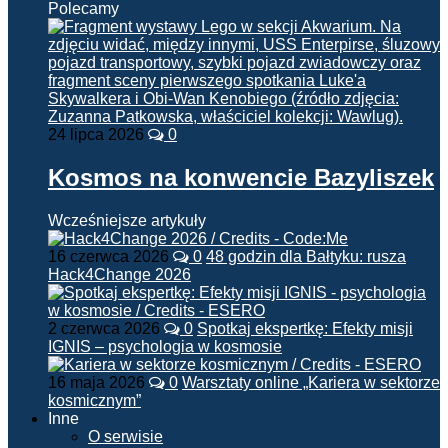
Polecamy
24 lipca 2026
0
Kosmos na konwencie Bazyliszek
Wcześniejsze artykuły
16 czerwca 2026
0
48 godzin dla Bałtyku: rusza
Hack4Change 2026
2 czerwca 2026
0
Spotkaj ekspertkę: Efekty misji
IGNIS – psychologia w kosmosie
16 maja 2026
0
Warsztaty online „Kariera w sektorze
kosmicznym”
Inne
O serwisie