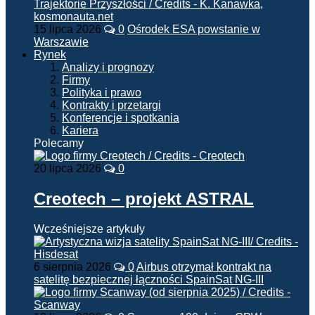
15 lipca 2026
0
Ośrodek ESA powstanie w
Warszawie
Rynek
Analizy i prognozy
Firmy
Polityka i prawo
Kontrakty i przetargi
Konferencje i spotkania
Kariera
Polecamy
20 lipca 2026
0
Creotech – projekt ASTRAL
Wcześniejsze artykuły
6 sierpnia 2026
0
Airbus otrzymał kontrakt na
satelitę bezpiecznej łączności SpainSat NG-III