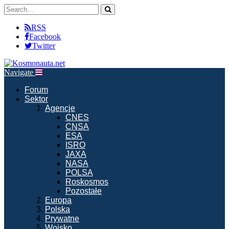
RSS
Facebook
Twitter
Navigate
Forum
Sektor
Agencje
CNES
CNSA
ESA
ISRO
JAXA
NASA
POLSA
Roskosmos
Pozostałe
Europa
Polska
Prywatne
Wojsko