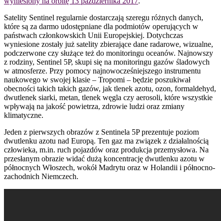
wyniesiony na orbitę 13 października 2017
.
Satelity Sentinel regularnie dostarczają szeregu różnych danych,
które są za darmo udostępniane dla podmiotów operujących w
państwach członkowskich Unii Europejskiej. Dotychczas
wyniesione zostały już satelity zbierające dane radarowe, wizualne,
podczerwone czy służące też do monitoringu oceanów. Najnowszy
z rodziny, Sentinel 5P, skupi się na monitoringu gazów śladowych
w atmosferze. Przy pomocy najnowocześniejszego instrumentu
naukowego w swojej klasie – Tropomi – będzie poszukiwał
obecności takich takich gazów, jak tlenek azotu, ozon, formaldehyd,
dwutlenek siarki, metan, tlenek węgla czy aerosoli, które wszystkie
wpływają na jakość powietrza, zdrowie ludzi oraz zmiany
klimatyczne.
Jeden z pierwszych obrazów z Sentinela 5P prezentuje poziom
dwutlenku azotu nad Europą. Ten gaz ma związek z działalnością
człowieka, m.in. ruch pojazdów oraz produkcja przemysłowa. Na
przesłanym obrazie widać dużą koncentrację dwutlenku azotu w
północnych Włoszech, wokół Madrytu oraz w Holandii i północno-
zachodnich Niemczech.