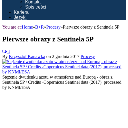
Kontakt
Spis treści
Kariera
Języki
You are at:
Home
»
B+R
»
Procesy
»
Pierwsze obrazy z Sentinela 5P
Pierwsze obrazy z Sentinela 5P
1
By
Krzysztof Kanawka
on
2 grudnia 2017
Procesy
Stężenie dwutlenku azotu w atmosferze nad Europą - obraz z
Sentinela 5P / Credits -Copernicus Sentinel data (2017), processed
by KNMI/ESA