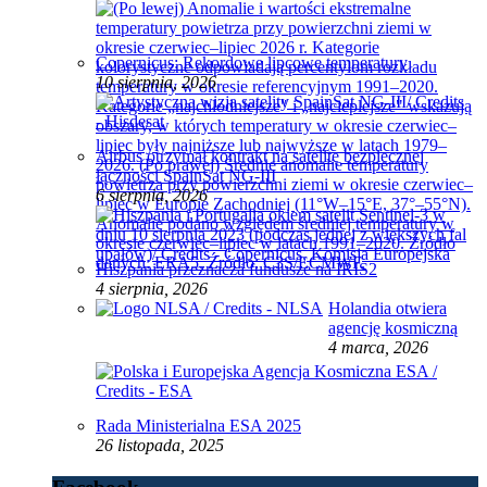
Copernicus: Rekordowe lipcowe temperatury
10 sierpnia, 2026
Airbus otrzymał kontrakt na satelitę bezpiecznej
łączności SpainSat NG-III
6 sierpnia, 2026
Hiszpania przeznacza fundusze na IRIS2
4 sierpnia, 2026
Holandia otwiera
agencję kosmiczną
4 marca, 2026
Rada Ministerialna ESA 2025
26 listopada, 2025