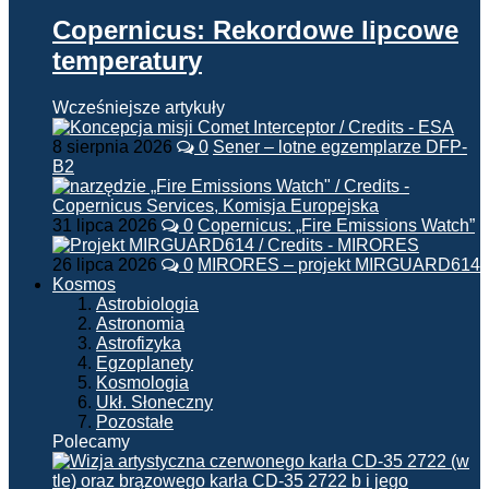
Copernicus: Rekordowe lipcowe
temperatury
Wcześniejsze artykuły
8 sierpnia 2026
0
Sener – lotne egzemplarze DFP-
B2
31 lipca 2026
0
Copernicus: „Fire Emissions Watch”
26 lipca 2026
0
MIRORES – projekt MIRGUARD614
Kosmos
Astrobiologia
Astronomia
Astrofizyka
Egzoplanety
Kosmologia
Ukł. Słoneczny
Pozostałe
Polecamy