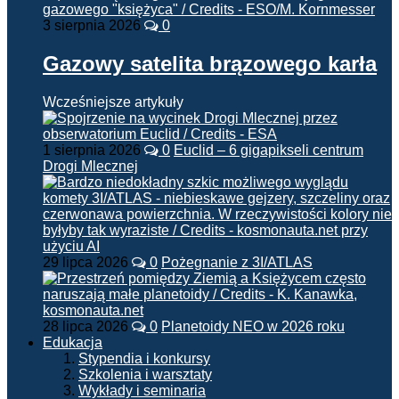
3 sierpnia 2026
0
Gazowy satelita brązowego karła
Wcześniejsze artykuły
1 sierpnia 2026
0
Euclid – 6 gigapikseli centrum
Drogi Mlecznej
29 lipca 2026
0
Pożegnanie z 3I/ATLAS
28 lipca 2026
0
Planetoidy NEO w 2026 roku
Edukacja
Stypendia i konkursy
Szkolenia i warsztaty
Wykłady i seminaria