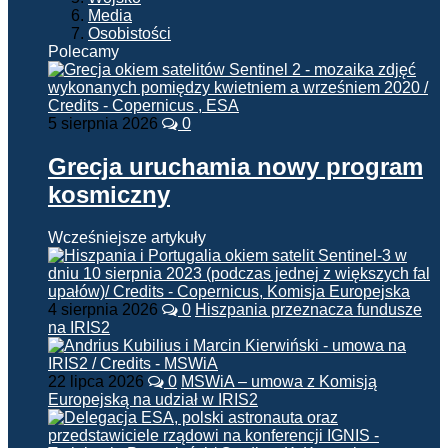
Media
Osobistości
Polecamy
5 sierpnia 2026
0
Grecja uruchamia nowy program
kosmiczny
Wcześniejsze artykuły
4 sierpnia 2026
0
Hiszpania przeznacza fundusze
na IRIS2
22 lipca 2026
0
MSWiA – umowa z Komisją
Europejską na udział w IRIS2