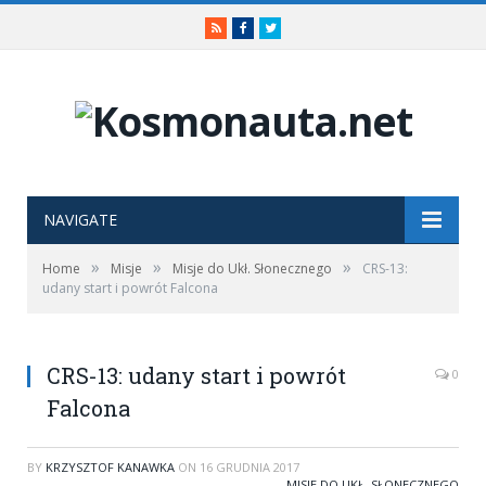
RSS
Facebook
Twitter
NAVIGATE
»
»
»
Home
Misje
Misje do Ukł. Słonecznego
CRS-13:
udany start i powrót Falcona
CRS-13: udany start i powrót
0
Falcona
BY
KRZYSZTOF KANAWKA
ON
16 GRUDNIA 2017
MISJE DO UKŁ. SŁONECZNEGO