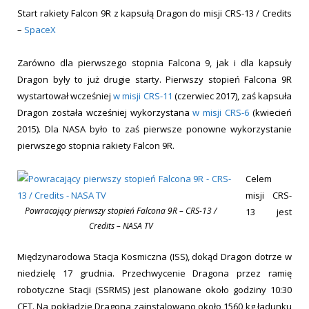
Start rakiety Falcon 9R z kapsułą Dragon do misji CRS-13 / Credits
–
SpaceX
Zarówno dla pierwszego stopnia Falcona 9, jak i dla kapsuły
Dragon były to już drugie starty. Pierwszy stopień Falcona 9R
wystartował wcześniej
w misji CRS-11
(czerwiec 2017), zaś kapsuła
Dragon została wcześniej wykorzystana
w misji CRS-6
(kwiecień
2015). Dla NASA było to zaś pierwsze ponowne wykorzystanie
pierwszego stopnia rakiety Falcon 9R.
Celem
misji CRS-
Powracający pierwszy stopień Falcona 9R – CRS-13 /
13 jest
Credits – NASA TV
Międzynarodowa Stacja Kosmiczna (ISS), dokąd Dragon dotrze w
niedzielę 17 grudnia. Przechwycenie Dragona przez ramię
robotyczne Stacji (SSRMS) jest planowane około godziny 10:30
CET. Na pokładzie Dragona zainstalowano około 1560 kg ładunku