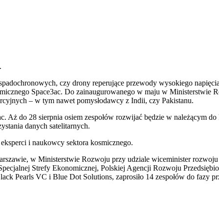
.
spadochronowych, czy drony reperujące przewody wysokiego napięcia –
 kosmicznego Space3ac. Do zainaugurowanego w maju w Ministerstwie 
ercyjnych – w tym nawet pomysłodawcy z Indii, czy Pakistanu.
3ac. Aż do 28 sierpnia osiem zespołów rozwijać będzie w należącym do
stania danych satelitarnych.
 eksperci i naukowcy sektora kosmicznego.
Warszawie, w Ministerstwie Rozwoju przy udziale wiceminister rozwoju 
 Specjalnej Strefy Ekonomicznej, Polskiej Agencji Rozwoju Przedsiębio
 Black Pearls VC i Blue Dot Solutions, zaprosiło 14 zespołów do faz