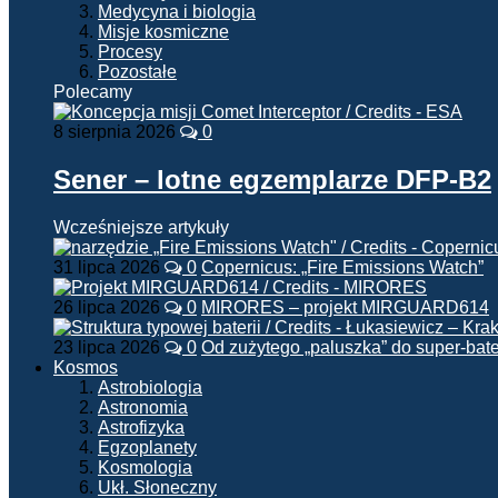
Medycyna i biologia
Misje kosmiczne
Procesy
Pozostałe
Polecamy
8 sierpnia 2026
0
Sener – lotne egzemplarze DFP-B2
Wcześniejsze artykuły
31 lipca 2026
0
Copernicus: „Fire Emissions Watch”
26 lipca 2026
0
MIRORES – projekt MIRGUARD614
23 lipca 2026
0
Od zużytego „paluszka” do super-bate
Kosmos
Astrobiologia
Astronomia
Astrofizyka
Egzoplanety
Kosmologia
Ukł. Słoneczny