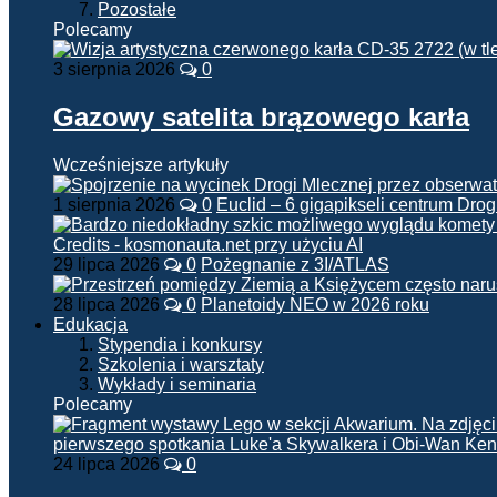
Pozostałe
Polecamy
3 sierpnia 2026
0
Gazowy satelita brązowego karła
Wcześniejsze artykuły
1 sierpnia 2026
0
Euclid – 6 gigapikseli centrum Drog
29 lipca 2026
0
Pożegnanie z 3I/ATLAS
28 lipca 2026
0
Planetoidy NEO w 2026 roku
Edukacja
Stypendia i konkursy
Szkolenia i warsztaty
Wykłady i seminaria
Polecamy
24 lipca 2026
0