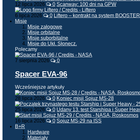
12 lipca 2026
0
Scanway: 100 dni na GPW
6 lipca 2026
0
Liftero – kontrakt na system BOOSTER
Misje
Misje załogowe
Misje orbitalne
Misje suborbitalne
Misje do Ukł. Słonecz.
Polecamy
7 sierpnia 2026
0
Spacer EVA-96
Wcześniejsze artykuły
28 lipca 2026
0
Koniec misji Sojuz MS-28
25 lipca 2026
0
Udany 13. test Starshipa i Super Hea
16 lipca 2026
0
Sojuz MS-29 na ISS
B+R
Hardware
Materiały