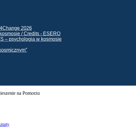
ck4Change 2026
NIS – psychologia w kosmosie
e kosmicznym”
ieszenie na Pomorzu
ztaty