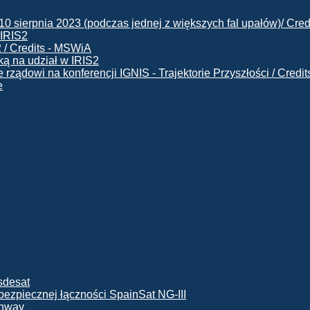
 IRIS2
ą na udział w IRIS2
e
ę bezpiecznej łączności SpainSat NG-III