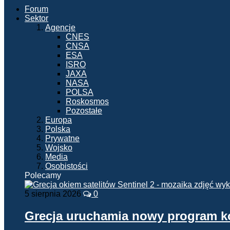
Forum
Sektor
Agencje
CNES
CNSA
ESA
ISRO
JAXA
NASA
POLSA
Roskosmos
Pozostałe
Europa
Polska
Prywatne
Wojsko
Media
Osobistości
Polecamy
5 sierpnia 2026
0
Grecja uruchamia nowy program 