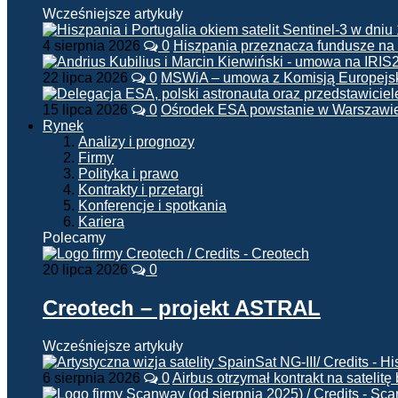
Wcześniejsze artykuły
4 sierpnia 2026
0
Hiszpania przeznacza fundusze na
22 lipca 2026
0
MSWiA – umowa z Komisją Europejsk
15 lipca 2026
0
Ośrodek ESA powstanie w Warszawi
Rynek
Analizy i prognozy
Firmy
Polityka i prawo
Kontrakty i przetargi
Konferencje i spotkania
Kariera
Polecamy
20 lipca 2026
0
Creotech – projekt ASTRAL
Wcześniejsze artykuły
6 sierpnia 2026
0
Airbus otrzymał kontrakt na satelit