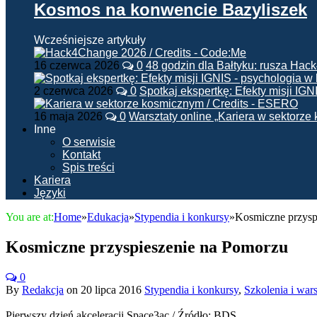
Kosmos na konwencie Bazyliszek
Wcześniejsze artykuły
16 czerwca 2026
0
48 godzin dla Bałtyku: rusza Ha
2 czerwca 2026
0
Spotkaj ekspertkę: Efekty misji IG
16 maja 2026
0
Warsztaty online „Kariera w sektorz
Inne
O serwisie
Kontakt
Spis treści
Kariera
Języki
You are at:
Home
»
Edukacja
»
Stypendia i konkursy
»
Kosmiczne przysp
Kosmiczne przyspieszenie na Pomorzu
0
By
Redakcja
on
20 lipca 2016
Stypendia i konkursy
,
Szkolenia i wars
Pierwszy dzień akceleracji Space3ac / Źródło: BDS