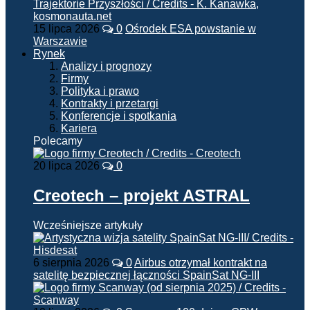
15 lipca 2026
0
Ośrodek ESA powstanie w
Warszawie
Rynek
Analizy i prognozy
Firmy
Polityka i prawo
Kontrakty i przetargi
Konferencje i spotkania
Kariera
Polecamy
20 lipca 2026
0
Creotech – projekt ASTRAL
Wcześniejsze artykuły
6 sierpnia 2026
0
Airbus otrzymał kontrakt na
satelitę bezpiecznej łączności SpainSat NG-III