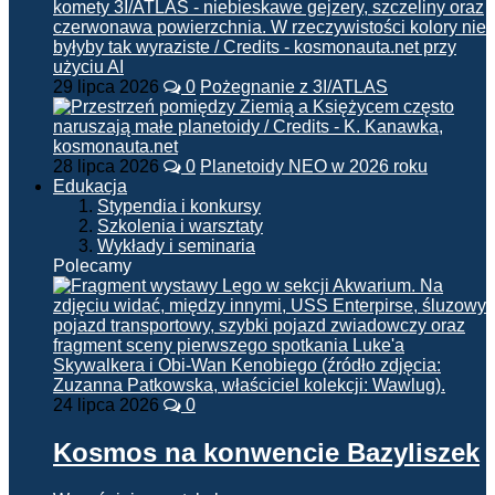
29 lipca 2026
0
Pożegnanie z 3I/ATLAS
28 lipca 2026
0
Planetoidy NEO w 2026 roku
Edukacja
Stypendia i konkursy
Szkolenia i warsztaty
Wykłady i seminaria
Polecamy
24 lipca 2026
0
Kosmos na konwencie Bazyliszek