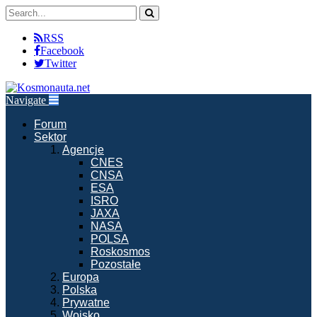
RSS
Facebook
Twitter
Navigate
Forum
Sektor
Agencje
CNES
CNSA
ESA
ISRO
JAXA
NASA
POLSA
Roskosmos
Pozostałe
Europa
Polska
Prywatne
Wojsko