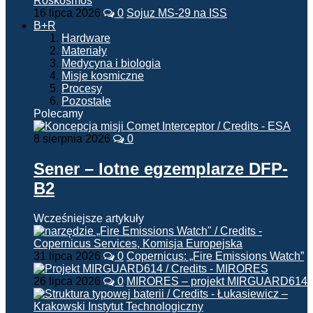
16 lipca 2026
0
Sojuz MS-29 na ISS
B+R
Hardware
Materiały
Medycyna i biologia
Misje kosmiczne
Procesy
Pozostałe
Polecamy
8 sierpnia 2026
0
Sener – lotne egzemplarze DFP-
B2
Wcześniejsze artykuły
31 lipca 2026
0
Copernicus: „Fire Emissions Watch”
26 lipca 2026
0
MIRORES – projekt MIRGUARD614