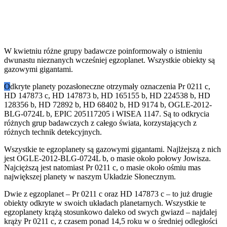
W kwietniu różne grupy badawcze poinformowały o istnieniu
dwunastu nieznanych wcześniej egzoplanet. Wszystkie obiekty są
gazowymi gigantami.
O
dkryte planety pozasłoneczne otrzymały oznaczenia Pr 0211 c,
HD 147873 c, HD 147873 b, HD 165155 b, HD 224538 b, HD
128356 b, HD 72892 b, HD 68402 b, HD 9174 b, OGLE-2012-
BLG-0724L b, EPIC 205117205 i WISEA 1147. Są to odkrycia
różnych grup badawczych z całego świata, korzystających z
różnych technik detekcyjnych.
Wszystkie te egzoplanety są gazowymi gigantami. Najlżejszą z nich
jest OGLE-2012-BLG-0724L b, o masie około połowy Jowisza.
Najcięższą jest natomiast Pr 0211 c, o masie około ośmiu mas
największej planety w naszym Układzie Słonecznym.
Dwie z egzoplanet – Pr 0211 c oraz HD 147873 c – to już drugie
obiekty odkryte w swoich układach planetarnych. Wszystkie te
egzoplanety krążą stosunkowo daleko od swych gwiazd – najdalej
krąży Pr 0211 c, z czasem ponad 14,5 roku w o średniej odległości