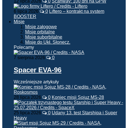
12 lipca 2026
0
Scanway: 100 dni na GPW
6 lipca 2026
0
Liftero – kontrakt na system
BOOSTER
Misje
Misje załogowe
Misje orbitalne
Misje suborbitalne
Misje do Ukł. Słonecz.
Polecamy
7 sierpnia 2026
0
Spacer EVA-96
Wcześniejsze artykuły
28 lipca 2026
0
Koniec misji Sojuz MS-28
25 lipca 2026
0
Udany 13. test Starshipa i Super
Heavy