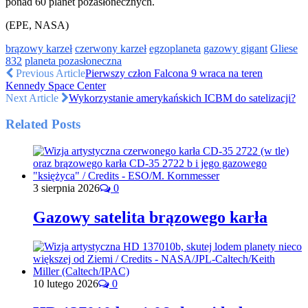
ponad 60 planet pozasłonecznych.
(EPE, NASA)
brązowy karzeł
czerwony karzeł
egzoplaneta
gazowy gigant
Gliese
832
planeta pozasłoneczna
Previous Article
Pierwszy człon Falcona 9 wraca na teren
Kennedy Space Center
Next Article
Wykorzystanie amerykańskich ICBM do satelizacji?
Related Posts
3 sierpnia 2026
0
Gazowy satelita brązowego karła
10 lutego 2026
0