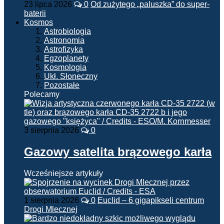
23 lipca 2026
0
Od zużytego „paluszka” do super-
baterii
Kosmos
Astrobiologia
Astronomia
Astrofizyka
Egzoplanety
Kosmologia
Ukł. Słoneczny
Pozostałe
Polecamy
3 sierpnia 2026
0
Gazowy satelita brązowego karła
Wcześniejsze artykuły
1 sierpnia 2026
0
Euclid – 6 gigapikseli centrum
Drogi Mlecznej