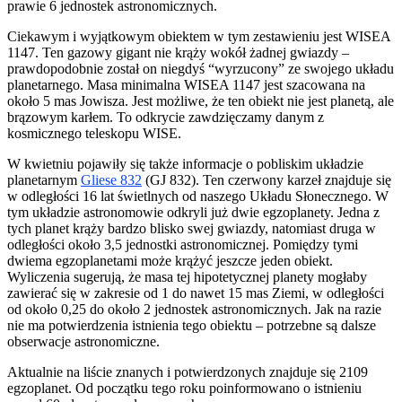
prawie 6 jednostek astronomicznych.
Ciekawym i wyjątkowym obiektem w tym zestawieniu jest WISEA
1147. Ten gazowy gigant nie krąży wokół żadnej gwiazdy –
prawdopodobnie został on niegdyś “wyrzucony” ze swojego układu
planetarnego. Masa minimalna WISEA 1147 jest szacowana na
około 5 mas Jowisza. Jest możliwe, że ten obiekt nie jest planetą, ale
brązowym karłem. To odkrycie zawdzięczamy danym z
kosmicznego teleskopu WISE.
W kwietniu pojawiły się także informacje o pobliskim układzie
planetarnym
Gliese 832
(GJ 832). Ten czerwony karzeł znajduje się
w odległości 16 lat świetlnych od naszego Układu Słonecznego. W
tym układzie astronomowie odkryli już dwie egzoplanety. Jedna z
tych planet krąży bardzo blisko swej gwiazdy, natomiast druga w
odległości około 3,5 jednostki astronomicznej. Pomiędzy tymi
dwiema egzoplanetami może krążyć jeszcze jeden obiekt.
Wyliczenia sugerują, że masa tej hipotetycznej planety mogłaby
zawierać się w zakresie od 1 do nawet 15 mas Ziemi, w odległości
od około 0,25 do około 2 jednostek astronomicznych. Jak na razie
nie ma potwierdzenia istnienia tego obiektu – potrzebne są dalsze
obserwacje astronomiczne.
Aktualnie na liście znanych i potwierdzonych znajduje się 2109
egzoplanet. Od początku tego roku poinformowano o istnieniu