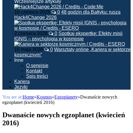
Wcześniejsze artykuły
16 czerwca 2026
0
48 godzin dla Bałtyku: rusza
Hack4Change 2026
2 czerwca 2026
0
Spotkaj ekspertkę: Efekty misji
IGNIS – psychologia w kosmosie
16 maja 2026
0
Warsztaty online „Kariera w sektorze
kosmicznym”
Inne
O serwisie
Kontakt
Spis treści
Kariera
Języki
You are at:
Home
»
Kosmos
»
Egzoplanety
»
Dwanaście nowych
egzoplanet (kwiecień 2016)
Dwanaście nowych egzoplanet (kwiecień
2016)