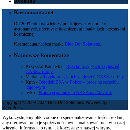
Reklama
Kosmonauta.net
Od 2009 roku największy polskojęzyczny portal o
astronautyce, przemyśle kosmicznym i badaniach przestrzeni
kosmicznej.
Kosmonauta.net jest marką
Blue Dot Solutions
.
Najnowsze komentarze
Krzysztof Kanawka
-
Ryzyko rosyjskich zagłuszeń
GNSS z orbity
Marian
-
Ryzyko rosyjskich zagłuszeń GNSS z orbity
Kptn
-
Ośrodek ESA w Polsce – prace na szczeblu
rządowym
byko
-
Propozycja budżetu NASA na 2027 rok
Copyright © 2009-2024 Blue Dot Solutions. Powered by
WordPress.
Wykorzystujemy pliki cookie do spersonalizowania treści i reklam,
aby oferować funkcje społecznościowe i analizować ruch w naszej
witrynie. Informacje o tym, jak korzystasz z naszej witryny,