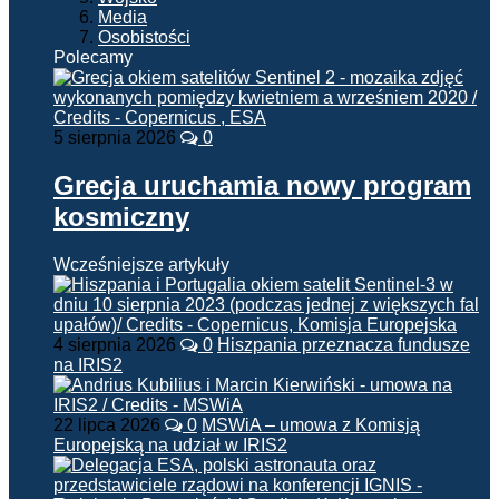
Media
Osobistości
Polecamy
5 sierpnia 2026
0
Grecja uruchamia nowy program
kosmiczny
Wcześniejsze artykuły
4 sierpnia 2026
0
Hiszpania przeznacza fundusze
na IRIS2
22 lipca 2026
0
MSWiA – umowa z Komisją
Europejską na udział w IRIS2