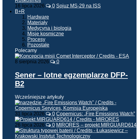
16 lipca 2026
0
Sojuz MS-29 na ISS
B+R
Hardware
Materiały
Medycyna i biologia
Misje kosmiczne
Procesy
Pozostałe
Polecamy
8 sierpnia 2026
0
Sener – lotne egzemplarze DFP-
B2
Wcześniejsze artykuły
31 lipca 2026
0
Copernicus: „Fire Emissions Watch”
26 lipca 2026
0
MIRORES – projekt MIRGUARD614