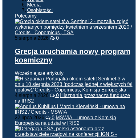
Media
Osobistości
Polecamy
5 sierpnia 2026
0
Grecja uruchamia nowy program
kosmiczny
Wcześniejsze artykuły
4 sierpnia 2026
0
Hiszpania przeznacza fundusze
na IRIS2
22 lipca 2026
0
MSWiA – umowa z Komisją
Europejską na udział w IRIS2