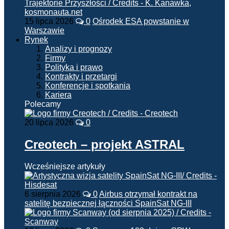
15 lipca 2026
0
Ośrodek ESA powstanie w
Warszawie
Rynek
Analizy i prognozy
Firmy
Polityka i prawo
Kontrakty i przetargi
Konferencje i spotkania
Kariera
Polecamy
20 lipca 2026
0
Creotech – projekt ASTRAL
Wcześniejsze artykuły
6 sierpnia 2026
0
Airbus otrzymał kontrakt na
satelitę bezpiecznej łączności SpainSat NG-III