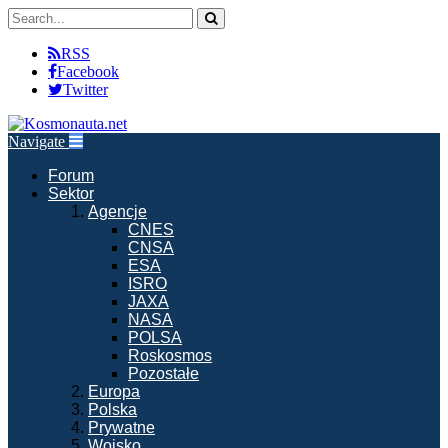
RSS
Facebook
Twitter
Navigate
Forum
Sektor
Agencje
CNES
CNSA
ESA
ISRO
JAXA
NASA
POLSA
Roskosmos
Pozostałe
Europa
Polska
Prywatne
Wojsko