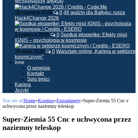
Wcześniejsze artykuły
16 czerwca 2026
0
48 godzin dla Bałtyku: rusza
Hack4Change 2026
2 czerwca 2026
0
Spotkaj ekspertkę: Efekty misji
IGNIS – psychologia w kosmosie
16 maja 2026
0
Warsztaty online „Kariera w sektorze
kosmicznym”
Inne
O serwisie
Kontakt
Spis treści
Kariera
Języki
You are at:
Home
»
Kosmos
»
Egzoplanety
»
Super-Ziemia 55 Cnc e
uchwycona przez naziemny teleskop
Super-Ziemia 55 Cnc e uchwycona przez
naziemny teleskop