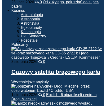
23 lipca 2026
0
Od zużytego „paluszka” do super-
baterii
Kosmos
Astrobiologia
Astronomia
Astrofizyka
Egzoplanety
Kosmologia
Ukł. Słoneczny
Pozostałe
Polecamy
3 sierpnia 2026
0
Gazowy satelita brązowego karła
Wcześniejsze artykuły
1 sierpnia 2026
0
Euclid – 6 gigapikseli centrum
Drogi Mlecznej