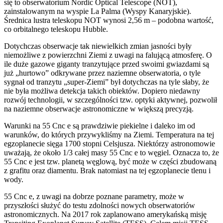
się to obserwatorium Nordic Optical Telescope (NOT),
zainstalowanym na wyspie La Palma (Wyspy Kanaryjskie).
Średnica lustra teleskopu NOT wynosi 2,56 m – podobna wartość,
co orbitalnego teleskopu Hubble.
Dotychczas obserwacje tak niewielkich zmian jasności były
niemożliwe z powierzchni Ziemi z uwagi na falującą atmosferę. O
ile duże gazowe giganty tranzytujące przed swoimi gwiazdami są
już „hurtowo” odkrywane przez naziemne obserwatoria, o tyle
sygnał od tranzytu „super-Ziemi” był dotychczas na tyle słaby, że
nie była możliwa detekcja takich obiektów. Dopiero niedawny
rozwój technologii, w szczególności tzw. optyki aktywnej, pozwolił
na naziemne obserwacje astronomiczne w większą precyzją.
Warunki na 55 Cnc e są prawdziwie piekielne i daleko im od
warunków, do których przywykliśmy na Ziemi. Temperatura na tej
egzoplanecie sięga 1700 stopni Celsjusza. Niektórzy astronomowie
uważają, że około 1/3 całej masy 55 Cnc e to węgiel. Oznacza to, że
55 Cnc e jest tzw. planetą węglową, być może w części zbudowaną
z grafitu oraz diamentu. Brak natomiast na tej egzoplanecie tlenu i
wody.
55 Cnc e, z uwagi na dobrze poznane parametry, może w
przyszłości służyć do testu zdolności nowych obserwatoriów
astronomicznych. Na 2017 rok zaplanowano amerykańską misję