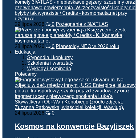
29 lipca 2026
0
Pożegnanie z 3I/ATLAS
28 lipca 2026
0
Planetoidy NEO w 2026 roku
Edukacja
Stypendia i konkursy
Szkolenia i warsztaty
Wykłady i seminaria
Polecamy
24 lipca 2026
0
Kosmos na konwencie Bazyliszek