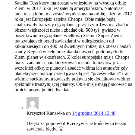
Satelita Tess który ma zostać wyniesiony na wysoką orbitę
Ziemi w 2017 roku jest satelitą amerykańskim. Natomiast
inną misją która ma zostać wyniesiona na orbitę także w 2017
roku jest Europejski satelita Cheops. Obie misje będą
analizowały tranzyty egzoplanet, przy czym Tess ma zbadać
obszar większości nieba i zbadać ok. 500 tyś. gwiazd w
poszukiwaniu egzoplanet wielkości Ziemi i Super-Ziemi
tranzytujących przed gwiazdami w odległościach od
kilkudziesięciu do 400 lat świetlnych (bliżej niż obszar badań
sondy Kepler) w celu odszukania nowych podobnych do
Ziemi planet w ekosferach. Z kolei europejska misja Cheops
ma za zadanie scharakteryzować metodą tranzytów już
wcześniej odkryte planety i zbadać widma ich atmosfer gdy
planeta przechodząc przed gwiazdą jest “prześwietlana” i w
widmie spektralnym gwiazdy pojawia się dodatkowo widmo
spektralne tranzytującej planety. Obie misje mają pracować na
orbicie przynajmniej dwa lata.
Krzysztof Kanawka
on
14 grudnia 2014 13:48
Dzięki za poprawki! Rzeczywiście końcówka tekstu
zawierała błędy. 🙂