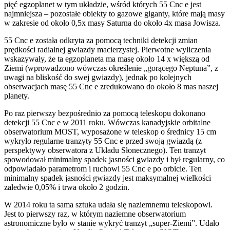
pięć egzoplanet w tym układzie, wśród których 55 Cnc e jest
najmniejsza – pozostałe obiekty to gazowe giganty, które mają masy
w zakresie od około 0,5x masy Saturna do około 4x masa Jowisza.
55 Cnc e została odkryta za pomocą techniki detekcji zmian
prędkości radialnej gwiazdy macierzystej. Pierwotne wyliczenia
wskazywały, że ta egzoplaneta ma masę około 14 x większą od
Ziemi (wprowadzono wówczas określenie „gorącego Neptuna”, z
uwagi na bliskość do swej gwiazdy), jednak po kolejnych
obserwacjach masę 55 Cnc e zredukowano do około 8 mas naszej
planety.
Po raz pierwszy bezpośrednio za pomocą teleskopu dokonano
detekcji 55 Cnc e w 2011 roku. Wówczas kanadyjskie orbitalne
obserwatorium MOST, wyposażone w teleskop o średnicy 15 cm
wykryło regularne tranzyty 55 Cnc e przed swoją gwiazdą (z
perspektywy obserwatora z Układu Słonecznego). Ten tranzyt
spowodował minimalny spadek jasności gwiazdy i był regularny, co
odpowiadało parametrom i ruchowi 55 Cnc e po orbicie. Ten
minimalny spadek jasności gwiazdy jest maksymalnej wielkości
zaledwie 0,05% i trwa około 2 godzin.
W 2014 roku ta sama sztuka udała się naziemnemu teleskopowi.
Jest to pierwszy raz, w którym naziemne obserwatorium
astronomiczne było w stanie wykryć tranzyt „super-Ziemi”. Udało