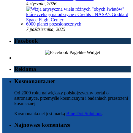
4 stycznia, 2026
6000 planet pozasłonecznych
7 października, 2025
Facebook
Reklama
Kosmonauta.net
Od 2009 roku największy polskojęzyczny portal o
astronautyce, przemyśle kosmicznym i badaniach przestrzeni
kosmicznej.
Kosmonauta.net jest marką
Blue Dot Solutions
.
Najnowsze komentarze