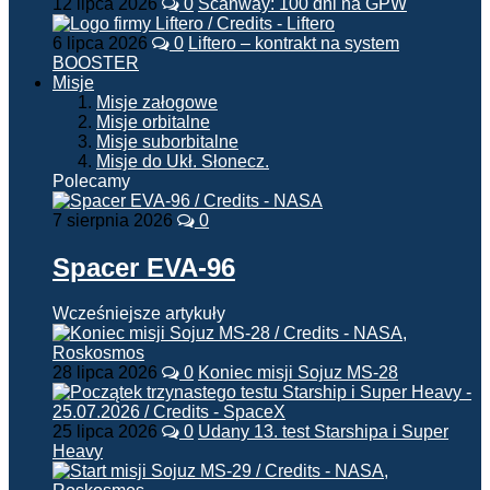
12 lipca 2026
0
Scanway: 100 dni na GPW
6 lipca 2026
0
Liftero – kontrakt na system
BOOSTER
Misje
Misje załogowe
Misje orbitalne
Misje suborbitalne
Misje do Ukł. Słonecz.
Polecamy
7 sierpnia 2026
0
Spacer EVA-96
Wcześniejsze artykuły
28 lipca 2026
0
Koniec misji Sojuz MS-28
25 lipca 2026
0
Udany 13. test Starshipa i Super
Heavy