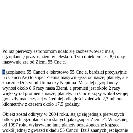
Po raz pierwszy astronomom udało się zaobserwować małą
egzoplanetę przez naziemny teleskop. Tym obiektem jest 8,6 razy
masywniejsza od Ziemi 55 Cnc e.
E
gzoplaneta 55 Cancri e (skrótowo 55 Cnc e, bardziej precyzyjnie
55 Cancri Ae) to super-Ziemia masywniejsza od naszej planety, ale
znacznie lżejsza od Urana czy Neptuna. Masa tej egzoplanety
wynosi około 8,6 razy masa Ziemi, a promień jest około 2 razy
większy od promienia naszej planety. 55 Cnc e krąży wokół swojej
gwiazdy macierzystej w średniej odległości zaledwie 2,3 miliona
kilometrów z czasem około 17,5 godziny.
Obiekt został odkryty w 2004 roku, stając się jedną z pierwszych
odkrytych egzoplanet określanych jako „super-Ziemie”. Wcześniej,
od 1997 roku wykrywano inne planety pozasłoneczne krążące
wokół jednej z gwiazd układu 55 Cancri. Dziś znanych jest łącznie