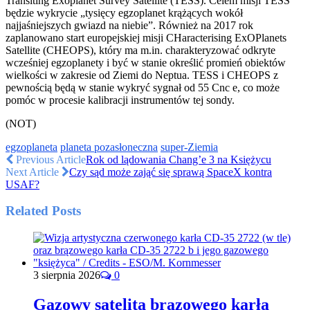
Transiting Exoplanet Survey Satellite (TESS). Celem misji TESS
będzie wykrycie „tysięcy egzoplanet krążących wokół
najjaśniejszych gwiazd na niebie”. Również na 2017 rok
zaplanowano start europejskiej misji CHaracterising ExOPlanets
Satellite (CHEOPS), który ma m.in. charakteryzować odkryte
wcześniej egzoplanety i być w stanie określić promień obiektów
wielkości w zakresie od Ziemi do Neptua. TESS i CHEOPS z
pewnością będą w stanie wykryć sygnał od 55 Cnc e, co może
pomóc w procesie kalibracji instrumentów tej sondy.
(NOT)
egzoplaneta
planeta pozasłoneczna
super-Ziemia
Previous Article
Rok od lądowania Chang’e 3 na Księżycu
Next Article
Czy sąd może zająć się sprawą SpaceX kontra
USAF?
Related Posts
3 sierpnia 2026
0
Gazowy satelita brązowego karła