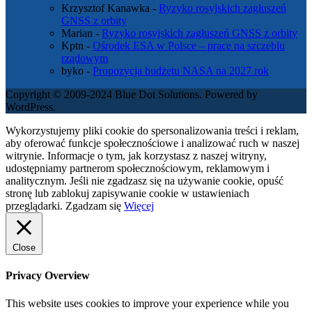
Krzysztof Kanawka
-
Ryzyko rosyjskich zagłuszeń
GNSS z orbity
Marian
-
Ryzyko rosyjskich zagłuszeń GNSS z orbity
Kptn
-
Ośrodek ESA w Polsce – prace na szczeblu
rządowym
byko
-
Propozycja budżetu NASA na 2027 rok
Copyright © 2009-2024 Blue Dot Solutions. Powered by
WordPress.
Wykorzystujemy pliki cookie do spersonalizowania treści i reklam,
aby oferować funkcje społecznościowe i analizować ruch w naszej
witrynie. Informacje o tym, jak korzystasz z naszej witryny,
udostępniamy partnerom społecznościowym, reklamowym i
analitycznym. Jeśli nie zgadzasz się na używanie cookie, opuść
stronę lub zablokuj zapisywanie cookie w ustawieniach
przeglądarki.
Zgadzam się
Więcej
Close
Privacy Overview
This website uses cookies to improve your experience while you