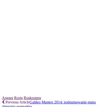
Angara
Rosja
Roskosmos
Previous Article
Galileo Masters 2014: podsumowanie etapu
zbierania pomysłów