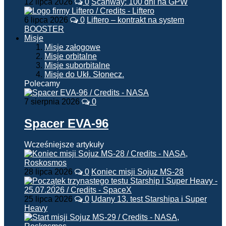
12 lipca 2026
0
Scanway: 100 dni na GPW
6 lipca 2026
0
Liftero – kontrakt na system
BOOSTER
Misje
Misje załogowe
Misje orbitalne
Misje suborbitalne
Misje do Ukł. Słonecz.
Polecamy
7 sierpnia 2026
0
Spacer EVA-96
Wcześniejsze artykuły
28 lipca 2026
0
Koniec misji Sojuz MS-28
25 lipca 2026
0
Udany 13. test Starshipa i Super
Heavy