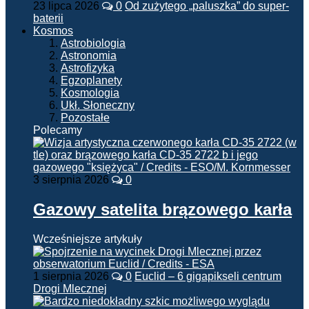
23 lipca 2026
0
Od zużytego „paluszka” do super-
baterii
Kosmos
Astrobiologia
Astronomia
Astrofizyka
Egzoplanety
Kosmologia
Ukł. Słoneczny
Pozostałe
Polecamy
3 sierpnia 2026
0
Gazowy satelita brązowego karła
Wcześniejsze artykuły
1 sierpnia 2026
0
Euclid – 6 gigapikseli centrum
Drogi Mlecznej