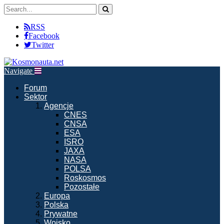
RSS
Facebook
Twitter
Navigate
Forum
Sektor
Agencje
CNES
CNSA
ESA
ISRO
JAXA
NASA
POLSA
Roskosmos
Pozostałe
Europa
Polska
Prywatne
Wojsko