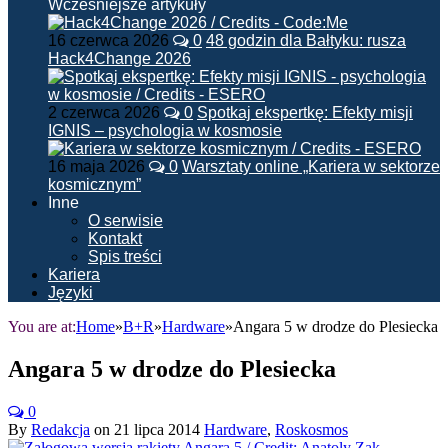
Wcześniejsze artykuły
16 czerwca 2026
0
48 godzin dla Bałtyku: rusza
Hack4Change 2026
2 czerwca 2026
0
Spotkaj ekspertkę: Efekty misji
IGNIS – psychologia w kosmosie
16 maja 2026
0
Warsztaty online „Kariera w sektorze
kosmicznym”
Inne
O serwisie
Kontakt
Spis treści
Kariera
Języki
You are at:
Home
»
B+R
»
Hardware
»
Angara 5 w drodze do Plesiecka
Angara 5 w drodze do Plesiecka
0
By
Redakcja
on
21 lipca 2014
Hardware
,
Roskosmos