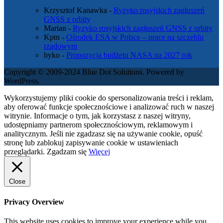
Krzysztof Kanawka
-
Ryzyko rosyjskich zagłuszeń
GNSS z orbity
Marian
-
Ryzyko rosyjskich zagłuszeń GNSS z orbity
Kptn
-
Ośrodek ESA w Polsce – prace na szczeblu
rządowym
byko
-
Propozycja budżetu NASA na 2027 rok
Copyright © 2009-2024 Blue Dot Solutions. Powered by
WordPress.
Wykorzystujemy pliki cookie do spersonalizowania treści i reklam,
aby oferować funkcje społecznościowe i analizować ruch w naszej
witrynie. Informacje o tym, jak korzystasz z naszej witryny,
udostępniamy partnerom społecznościowym, reklamowym i
analitycznym. Jeśli nie zgadzasz się na używanie cookie, opuść
stronę lub zablokuj zapisywanie cookie w ustawieniach
przeglądarki.
Zgadzam się
Więcej
Close
Privacy Overview
This website uses cookies to improve your experience while you