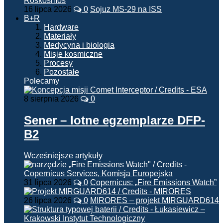
16 lipca 2026
0
Sojuz MS-29 na ISS
B+R
Hardware
Materiały
Medycyna i biologia
Misje kosmiczne
Procesy
Pozostałe
Polecamy
8 sierpnia 2026
0
Sener – lotne egzemplarze DFP-
B2
Wcześniejsze artykuły
31 lipca 2026
0
Copernicus: „Fire Emissions Watch”
26 lipca 2026
0
MIRORES – projekt MIRGUARD614