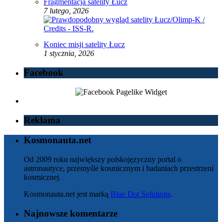
Fragmentacja satelity Łucz
7 lutego, 2026
Koniec misji satelity Łucz
1 stycznia, 2026
Facebook
Reklama
Kosmonauta.net
Od 2009 roku największy polskojęzyczny portal o
astronautyce, przemyśle kosmicznym i badaniach przestrzeni
kosmicznej.
Kosmonauta.net jest marką
Blue Dot Solutions
.
Najnowsze komentarze