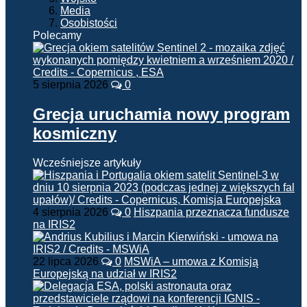
Media
Osobistości
Polecamy
5 sierpnia 2026
0
Grecja uruchamia nowy program
kosmiczny
Wcześniejsze artykuły
4 sierpnia 2026
0
Hiszpania przeznacza fundusze
na IRIS2
22 lipca 2026
0
MSWiA – umowa z Komisją
Europejską na udział w IRIS2