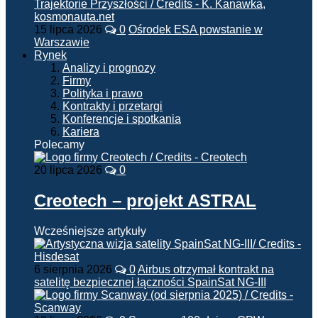
15 lipca 2026
0
Ośrodek ESA powstanie w
Warszawie
Rynek
Analizy i prognozy
Firmy
Polityka i prawo
Kontrakty i przetargi
Konferencje i spotkania
Kariera
Polecamy
20 lipca 2026
0
Creotech – projekt ASTRAL
Wcześniejsze artykuły
6 sierpnia 2026
0
Airbus otrzymał kontrakt na
satelitę bezpiecznej łączności SpainSat NG-III