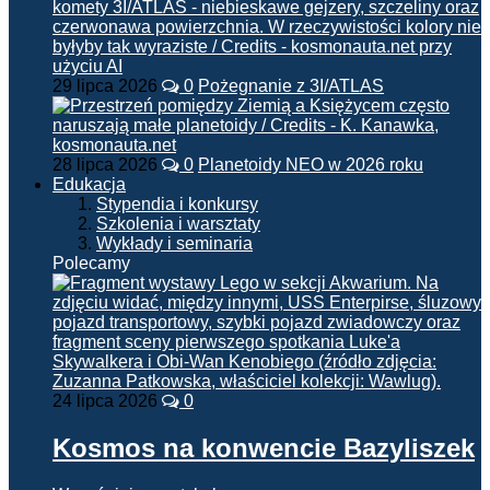
29 lipca 2026
0
Pożegnanie z 3I/ATLAS
28 lipca 2026
0
Planetoidy NEO w 2026 roku
Edukacja
Stypendia i konkursy
Szkolenia i warsztaty
Wykłady i seminaria
Polecamy
24 lipca 2026
0
Kosmos na konwencie Bazyliszek