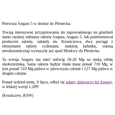
Pierwsza Angara 5 w drodze do Plesiecka.
Trwają intensywne przygotowania do zapowiadanego na grudzień
startu ciężkiej odmiany rakiety Angara, Angara 5. Jak poinformował
producent rakiety, zakłady im. Kruniczewa, dwa pociągi z
elementami rakiety (członami, makietą ładunku, osłoną
aerodynamiczną) wyruszyły już spod Moskwy do Plesiecka.
Ta wersja Angary ma mieć udźwig 18-20 Mg na niską orbitę
okołoziemską. Sama rakieta będzie miała masę ponad 710 Mg, w
tym ponad 510 Mg paliwa w pierwszym członie i 127 Mg paliwa w
drugim członie.
Ponad tydzień temu, 9 lipca, odbył się
udany dziewiczy lot Angary
,
w lekkiej wersji 1.2PP.
(Kruniczew, RSW)